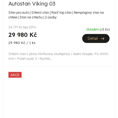
Autostan Viking 03
Stan pro auto | Střešní stan | Roof top stan | Kempingový stan na
střeše | Stan na střechu | 2 osoby
24 777 Kč bez DPH
Skladem
(>5 ks)
29 980 Kč
Detail
Měrná
29 980 Kč / 1 ks
cena:
Střešní stan s plnou hliníkovou skořepinou • Vodní sloupec: PU 4000
mm • Počet osob: 2 • Rychlá...
AKCE