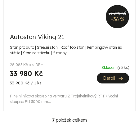
53 890 KČ
–36 %
Autostan Viking 21
Stan pro auto | Střešní stan | Roof top stan | Kempingový stan na
střeše | Stan na střechu | 2 osoby
28 083 Kč bez DPH
Skladem
(>5 ks)
33 980 Kč
Detail
Měrná
33 980 Kč / 1 ks
cena:
Plně hliníková skořepina ve tvaru Z Trojúhelníkový RTT • Vodní
sloupec: PU 3000 mm...
7
položek celkem
O
v