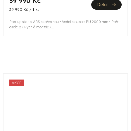
39 990 Kč
Detail
Měrná
39 990 Kč / 1 ks
cena:
Pop-up stan s ABS skořepinou • Vodní sloupec: PU 2000 mm • Počet
osob: 2 • Rychlá montáž •...
AKCE