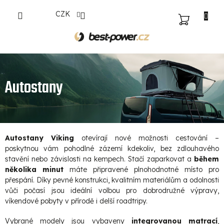
Přejít
CZK
na
NÁKUPNÍ
obsah
KOŠÍK
Autostany
Autostany Viking
otevírají nové možnosti cestování –
poskytnou vám pohodlné zázemí kdekoliv, bez zdlouhavého
stavění nebo závislosti na kempech. Stačí zaparkovat a
během
několika minut
máte připravené plnohodnotné místo pro
přespání. Díky pevné konstrukci, kvalitním materiálům a odolnosti
vůči počasí jsou ideální volbou pro dobrodružné výpravy,
víkendové pobyty v přírodě i delší roadtripy.
Vybrané modely jsou vybaveny
integrovanou matrací
,