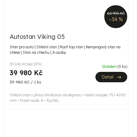
60 990 KČ
–34 %
Autostan Viking 05
Stan pro auto | Střešní stan | Roof top stan | Kempingový stan na
střeše | Stan na střechu | 4 osoby
33 041 Kč bez DPH
Skladem
(5 ks)
39 980 Kč
Detail
Měrná
39 980 Kč / 1 ks
cena:
Střešní stan s plnou hliníkovou skořepinou • Vodní sloupec: PU 4000
mm • Počet osob: 4 • Rychlá...