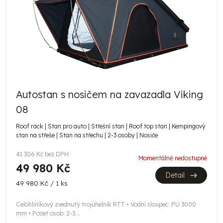
d
s
u
p
k
r
t
o
ů
d
u
Autostan s nosičem na zavazadla Viking
k
08
t
Roof rack | Stan pro auto | Střešní stan | Roof top stan | Kempingový
stan na střeše | Stan na střechu | 2-3 osoby | Nosiče
ů
41 306 Kč bez DPH
Momentálně nedostupné
49 980 Kč
Detail
Měrná
49 980 Kč / 1 ks
cena:
Celohliníkový zvednutý trojúhelník RTT • Vodní sloupec: PU 3000
mm • Počet osob: 2-3...