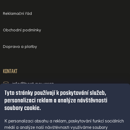
Reklamační řád
Obchodní podmínky
Doprava a platby
KONTAKT
info@best-power.cz
Tyto stránky používají k poskytování služeb,
technická podpora a servis
personalizaci reklam a analýze návštěvnosti
+420 771 234 568
soubory cookie.
infolinka
+420 777 109 009
K personalizaci obsahu a reklam, poskytování funkcí sociálních
médií a analýze naší návštěvnosti využíváme soubory
(Po - Pá 9-16 hod)