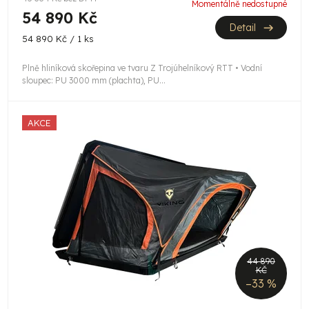
Momentálně nedostupné
54 890 Kč
Detail
Měrná
54 890 Kč / 1 ks
cena:
Plně hliníková skořepina ve tvaru Z Trojúhelníkový RTT • Vodní
sloupec: PU 3000 mm (plachta), PU...
AKCE
44 890
KČ
–33 %