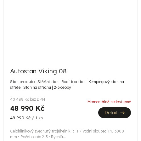
Autostan Viking 08
Stan pro auto | Střešní stan | Roof top stan | Kempingový stan na
střeše | Stan na střechu | 2-3 osoby
40 488 Kč bez DPH
Momentálně nedostupné
48 990 Kč
Detail
Měrná
48 990 Kč / 1 ks
cena:
Celohliníkový zvednutý trojúhelník RTT • Vodní sloupec: PU 3000
mm • Počet osob: 2-3 • Rychlá...