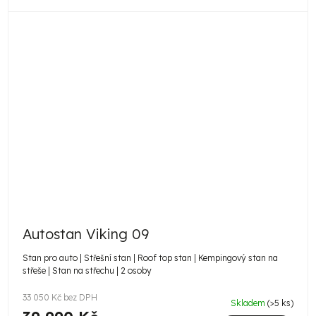
Autostan Viking 09
Stan pro auto | Střešní stan | Roof top stan | Kempingový stan na
střeše | Stan na střechu | 2 osoby
33 050 Kč bez DPH
Skladem
(>5 ks)