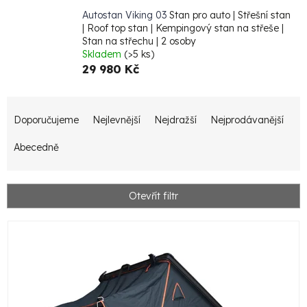
Autostan Viking 03
Stan pro auto | Střešní stan
| Roof top stan | Kempingový stan na střeše |
Stan na střechu | 2 osoby
Skladem
(>5 ks)
29 980 Kč
Ř
Doporučujeme
Nejlevnější
Nejdražší
Nejprodávanější
a
z
Abecedně
e
n
Otevřít filtr
í
V
p
ý
r
p
o
i