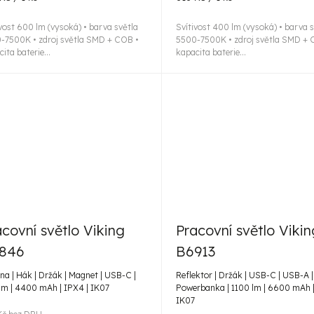
:
cena:
ivost 600 lm (vysoká) • barva světla
Svítivost 400 lm (vysoká) • barva 
-7500K • zdroj světla SMD + COB •
5500-7500K • zdroj světla SMD + 
ita baterie...
kapacita baterie...
acovní světlo Viking
Pracovní světlo Vikin
846
B6913
lna | Hák | Držák | Magnet | USB-C |
Reflektor | Držák | USB-C | USB-A |
lm | 4400 mAh | IPX4 | IK07
Powerbanka | 1100 lm | 6600 mAh |
IK07