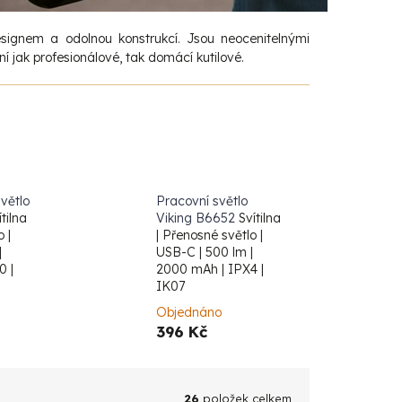
ignem a odolnou konstrukcí. Jsou neocenitelnými
í jak profesionálové, tak domácí kutilové.
větlo
Pracovní světlo
ítilna
Viking B6652
Svítilna
 |
| Přenosné světlo |
|
USB-C | 500 lm |
0 |
2000 mAh | IPX4 |
IK07
Objednáno
396 Kč
26
položek celkem