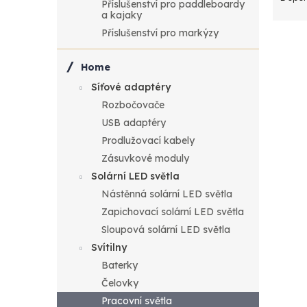
Příslušenství pro paddleboardy
a
a kajaky
Příslušenství pro markýzy
V
z
ý
e
Home
Síťové adaptéry
p
n
Rozbočovače
USB adaptéry
i
í
Prodlužovací kabely
s
p
Zásuvkové moduly
Solární LED světla
Ba
p
r
Nástěnná solární LED světla
Svíti
Zapichovací solární LED světla
r
o
USB-
Sloupová solární LED světla
IPX4
o
d
Svítilny
1 02
Baterky
d
u
1 
Čelovky
Pracovní světla
Měr
1 24