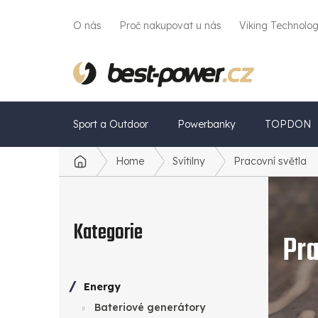
Přejít
na
O nás
Proč nakupovat u nás
Viking Technolo
obsah
Sport a Outdoor
Powerbanky
TOPDON
Home
Svítilny
Pracovní světla
Domů
P
Přeskočit
o
kategorie
Kategorie
Pra
s
t
Energy
r
Bateriové generátory