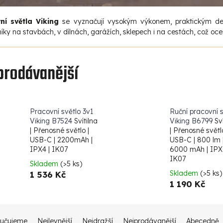
ní světla Viking
se vyznačují vysokým výkonem, praktickým des
ky na stavbách, v dílnách, garážích, sklepech i na cestách, což ocen
prodávanější
Pracovní světlo 3v1
Ruční pracovní s
Viking B7524
Svítilna
Viking B6799
Sv
| Přenosné světlo |
| Přenosné světlo
USB-C | 2200mAh |
USB-C | 800 lm 
IPX4 | IK07
6000 mAh | IPX
IK07
Skladem
(>5 ks)
Skladem
(>5 ks)
1 536 Kč
1 190 Kč
učujeme
Nejlevnější
Nejdražší
Nejprodávanější
Abecedně