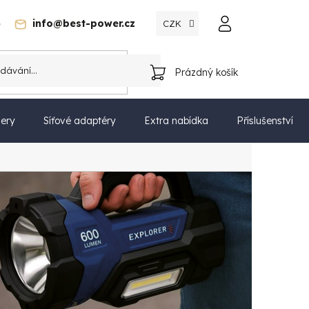
)
info@best-power.cz
CZK
Katalog
Prázdný košík
NÁKUPNÍ
KOŠÍK
ery
Síťové adaptéry
Extra nabídka
Příslušenství