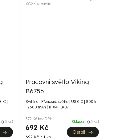
XG2 • kapacita...
g
Pracovní světlo Viking
B6756
B-C |
Svítilna | Přenosné světlo | USB-C | 800 lm
| 2600 mAh | IPX4 | IK07
572 Kč bez DPH
m
(>5 ks)
Skladem
(>5 ks)
692 Kč
Detail
Měrná
692 Kč / 1 ks