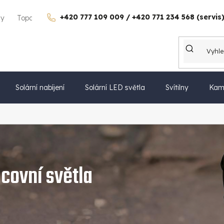
+420 777 109 009 / +420 771 234 568 (servis
gy
Topdon Česko
Kontakty
Kariéra
Dárkové poukazy
Solární nabíjení
Solární LED světla
Svítilny
Kam
covní světla