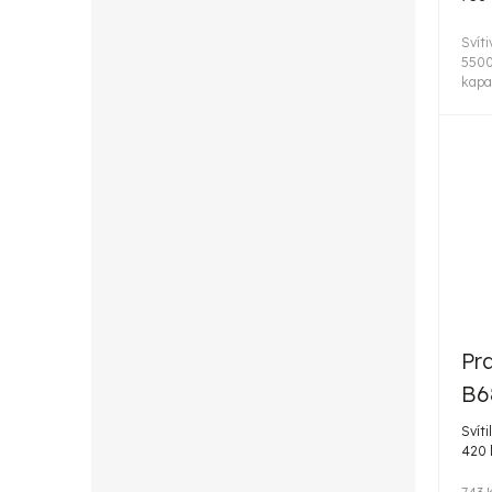
cena
Svít
5500
kapac
Pr
B6
Svíti
420 