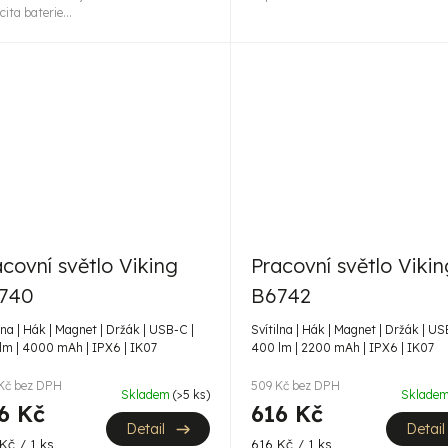
ita baterie...
acovní světlo Viking
Pracovní světlo Vikin
740
B6742
lna | Hák | Magnet | Držák | USB-C |
Svítilna | Hák | Magnet | Držák | US
lm | 4000 mAh | IPX6 | IK07
400 lm | 2200 mAh | IPX6 | IK07
Kč bez DPH
509 Kč bez DPH
Skladem
(>5 ks)
Sklade
6 Kč
616 Kč
Detail
Detail
ná
Měrná
Kč / 1 ks
616 Kč / 1 ks