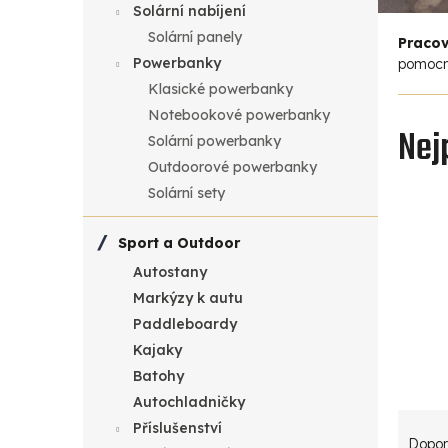
Solární nabíjení
a
Solární panely
Pracov
Powerbanky
pomocní
n
Klasické powerbanky
n
Notebookové powerbanky
Nej
Solární powerbanky
í
Outdoorové powerbanky
Solární sety
p
a
Sport a Outdoor
Autostany
n
Markýzy k autu
Paddleboardy
e
Kajaky
l
Batohy
Autochladničky
Ř
Příslušenství
Dopor