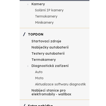
u
k
cena
Kamery
Svít
k
Solární IP kamery
t
6000
Termokamery
COB 
t
ů
Minikamery
ů
TOPDON
Startovací zdroje
Nabíječky autobaterií
Testery autobaterií
Termokamery
Diagnostická zařízení
Auto
Moto
Pr
Aktualizace softwaru diagnostik
B6
Nabíjecí stanice pro
elektromobily - wallbox
Svíti
1200