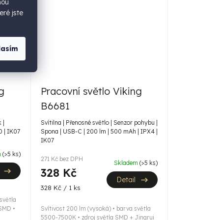
hou
eré jste
lasím
g
Pracovní světlo Viking
B6681
 |
Svítilna | Přenosné světlo | Senzor pohybu |
 | IK07
Spona | USB-C | 200 lm | 500 mAh | IPX4 |
IK07
m
(>5 ks)
271 Kč bez DPH
Skladem
(>5 ks)
328 Kč
Detail
Měrná
328 Kč / 1 ks
cena:
světla
 SMD •
Svítivost 200 lm (vysoká) • barva světla
5500-7500K • zdroj světla SMD + Jingrui