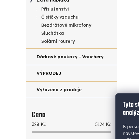
Extra nabídka
1 89
Příslušenství
2 
Čističky vzduchu
Měr
2 29
Bezdrátové mikrofony
cena
Sluchátka
Svít
(vys
Solární routery
80 • 
Dárkové poukazy - Vouchery
VÝPRODEJ
Vyřazeno z prodeje
Tyto s
analýz
Cena
328
Kč
5124
Kč
K perso
návštěv