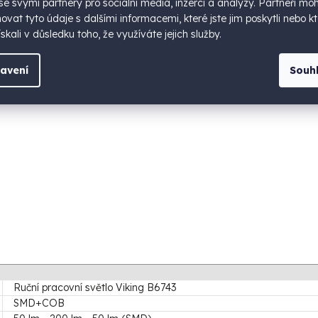
 se svými partnery pro sociální média, inzerci a analýzy. Partneři mo
potřebám.
vat tyto údaje s dalšími informacemi, které jste jim poskytli nebo kt
e snadná – jednoduše stiskněte vypínač ON/OFF a přepínejte mezi
skali v důsledku toho, že využíváte jejich služby.
tlení.
e vybavena pohyblivým stojanem, který se otáčí až do 180 stupňů. St
avení
Souh
ete snadno uchytit na jakýkoli kovový povrch.
orní části umožňuje uchycení k oblečení nebo opasku, což je ideální
Ruční pracovní světlo Viking B6743
SMD+COB