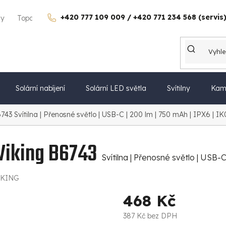
+420 777 109 009 / +420 771 234 568 (servis
gy
Topdon Česko
Kontakty
Kariéra
Dárkové poukazy
Solární nabíjení
Solární LED světla
Svítilny
Kam
B6743
Svítilna | Přenosné světlo | USB-C | 200 lm | 750 mAh | IPX6 | IK
 Viking B6743
Svítilna | Přenosné světlo | USB-C
IKING
468 Kč
387 Kč bez DPH