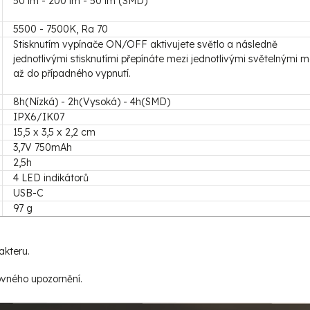
50 lm - 200 lm - 50 lm (SMD)
5500 - 7500K, Ra 70
Stisknutím vypínače ON/OFF aktivujete světlo a následně
jednotlivými stisknutími přepínáte mezi jednotlivými světelnými 
až do případného vypnutí.
8h(Nízká) - 2h(Vysoká) - 4h(SMD)
IPX6/IK07
15,5 x 3,5 x 2,2 cm
3,7V 750mAh
2,5h
4 LED indikátorů
USB-C
97 g
akteru.
ovného upozornění.