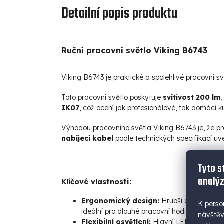
Detailní popis produktu
Ruční pracovní světlo Viking B6743
Viking B6743 je praktické a spolehlivé pracovní sv
Toto pracovní světlo poskytuje
svítivost 200 lm
IK07
, což ocení jak profesionálové, tak domácí ku
Výhodou pracovního světla Viking B6743 je, že pr
nabíjecí
kabel
podle technických specifikací uve
Tyto s
analýz
Klíčové vlastnosti:
Ergonomický design:
Hrubší a přerušovan
K perso
ideální pro dlouhé pracovní hodiny.
návštěv
Flexibilní osvětlení:
Hlavní LED pásek nabí