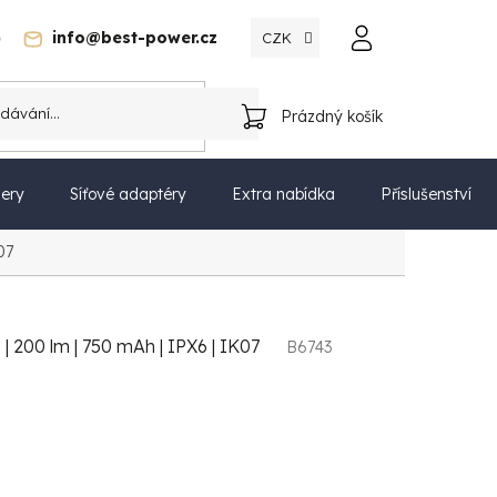
)
info@best-power.cz
CZK
Katalog
Prázdný košík
NÁKUPNÍ
KOŠÍK
ery
Síťové adaptéry
Extra nabídka
Příslušenství
07
 | 200 lm | 750 mAh | IPX6 | IK07
B6743