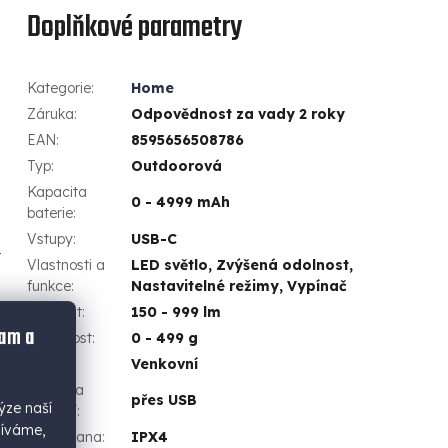
Doplňkové parametry
Kategorie
:
Home
Záruka
:
Odpovědnost za vady 2 roky
EAN
:
8595656508786
Typ
:
Outdoorová
Kapacita
0 - 4999 mAh
baterie
:
Vstupy
:
USB-C
t
Vlastnosti a
LED světlo, Zvýšená odolnost,
funkce
:
Nastavitelné režimy, Vypínač
Svítivost
:
150 - 999 lm
lam a
Hmotnost
:
0 - 499 g
Použití
:
Venkovní
Podpora
přes USB
ýze naší
nabíjení
:
žíváme,
IP ochrana
:
IPX4