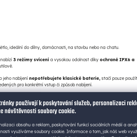
ětlo, ideální do dílny, domácnosti, na stavbu nebo na chatu.
, nabízí
3 režimy svícení
a vysokou odolnost díky
ochraně IPX6 a
tilové.
o jeho nabíjení
nepotřebujete klasické baterie,
stačí pouze použí
dených pro konkrétní vstup či způsob nabíjení.
tránky používají k poskytování služeb, personalizaci rek
e návštěvnosti soubory cookie.
ě vystouplý povrch po stranách zajišťuje bezpečné uchopení, což je
nalizaci obsahu a reklam, poskytování funkcí sociálních médií a anal
nosti využíváme soubory cookie. Informace o tom, jak náš web vyu
zí výběr z režimů svítivosti 50 lm, 200 lm a 50 lm (SMD), což vám