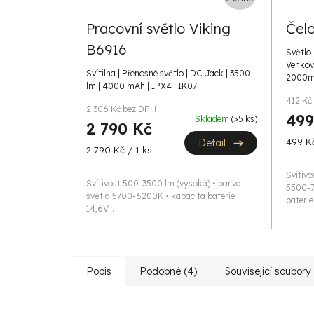
D
A
Pracovní světlo Viking
Čel
R
B6916
M
Světlo 
Venkovn
A
Svítilna | Přenosné světlo | DC Jack | 3500
2000mA
lm | 4000 mAh | IPX4 | IK07
412 Kč
2 306 Kč bez DPH
499
Skladem
(>5 ks)
2 790 Kč
Měrná
499 Kč
Detail
Měrná
2 790 Kč / 1 ks
cena:
cena:
Svítivo
Svítivost 500-3500 lm (vysoká) • barva
5500-7
světla 5700-6200K • kapacita baterie
baterie.
14,6V...
Popis
Podobné (4)
Související soubory 