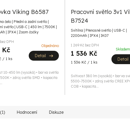
ovka Viking B6587
Pracovní světlo 3v1 V
B7524
na čelo | Přední a zadní světlo |
í světlo | USB-C | 450 lm | 7500K |
Svítilna | Přenosné světlo | USB-C |
h | IPX4 | Zoom čočky
2200mAh | IPX4 | IK07
 bez DPH
1 269 Kč bez DPH
Objednáno
 Kč
Sklade
1 536 Kč
Detail
 / 1 ks
Detail
Měrná
1 536 Kč / 1 ks
cena:
st 10-450 lm (vysoká) • barva světla
Svítivost 380 lm (vysoká) • barva sv
500K • zdroj světla SMD • kapacita
5500-7500K • zdroj světla CREE XP
..
COB • kapacita...
(1)
Hodnocení
Diskuze