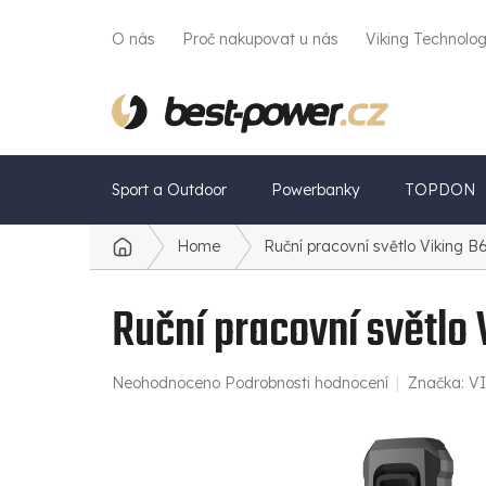
Přejít
na
O nás
Proč nakupovat u nás
Viking Technolo
obsah
Sport a Outdoor
Powerbanky
TOPDON
Home
Ruční pracovní světlo Viking 
Domů
Ruční pracovní světlo
Průměrné
Neohodnoceno
Podrobnosti hodnocení
Značka:
V
hodnocení
produktu
je
0,0