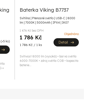
iking
Baterka Viking B7737
Svítilna | Přenosné světlo | USB-C | 8000
lm | 7000K | 5000mAh | IPX4 | IK07
1 476 Kč bez DPH
Objednáno
1 786 Kč
m
(>5 ks)
Detail
Měrná
1 786 Kč / 1 ks
cena:
Svítivost 8000 lm (vysoká) • barva světla
6000-7000K • zdroj světla COB • kapacita
ětla
baterie...
G +