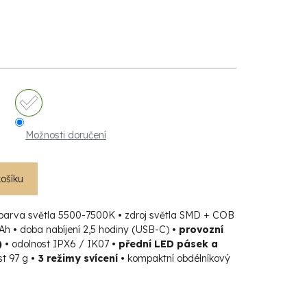
Možnosti doručení
košíku
barva světla 5500-7500K
•
zdroj světla SMD + COB
mAh
•
doba nabíjení 2,5 hodiny (USB-C)
• provozní
) •
odolnost IPX6 / IK07
• přední LED pásek a
t 97 g
• 3 režimy svícení •
kompaktní obdélníkový