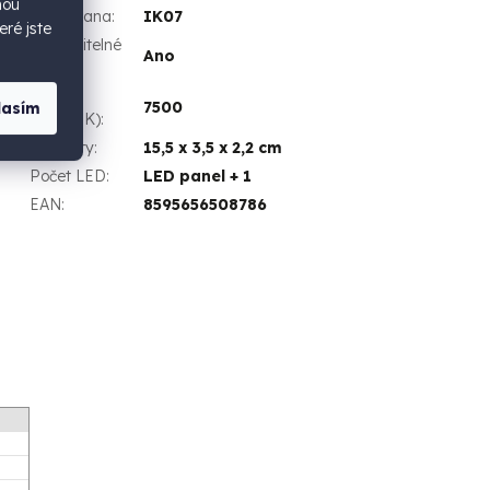
hou
IK ochrana
:
IK07
eré jste
Nastavitelné
Ano
režimy
:
ojan
Barva
7500
lasím
světla (K)
:
 pro
Rozměry
:
15,5 x 3,5 x 2,2 cm
Počet LED
:
LED panel + 1
EAN
:
8595656508786