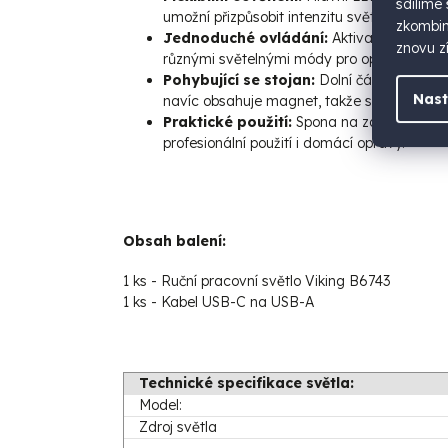
sdílíme
umožní přizpůsobit intenzitu světla vašim 
zkombino
Jednoduché ovládání:
Aktivace světla j
znovu zí
různými světelnými módy pro optimální osvě
Pohybující se stojan:
Dolní část světla j
Nast
navíc obsahuje magnet, takže si světlo můž
Praktické použití:
Spona na zadní straně h
profesionální použití i domácí opravy.
Obsah balení:
1 ks - Ruční pracovní světlo Viking B6743
1 ks - Kabel USB-C na USB-A
Technické specifikace světla:
Model:
Zdroj světla