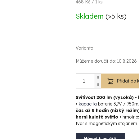
Měrná
468 Kč / 1 ks
cena:
Skladem
(>5 ks)
Varianta
Můžeme doručit do:
10.8.2026
Přidat do 
Svítivost 200 lm (vysoká) •
•
kapacita
baterie 3,7V / 750
čas až 8 hodin (nízký režim
horní kulaté světlo •
hmotnos
tvar s magnetickým stojanem
Návod k použití