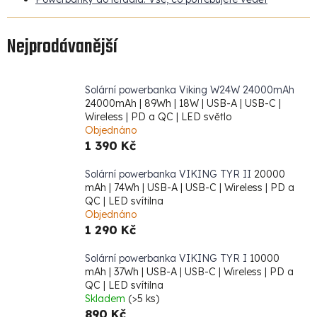
Nejprodávanější
Solární powerbanka Viking W24W 24000mAh
24000mAh | 89Wh | 18W | USB-A | USB-C |
Wireless | PD a QC | LED světlo
Objednáno
1 390 Kč
Solární powerbanka VIKING TYR II
20000
mAh | 74Wh | USB-A | USB-C | Wireless | PD a
QC | LED svítilna
Objednáno
1 290 Kč
Solární powerbanka VIKING TYR I
10000
mAh | 37Wh | USB-A | USB-C | Wireless | PD a
QC | LED svítilna
Skladem
(>5 ks)
890 Kč