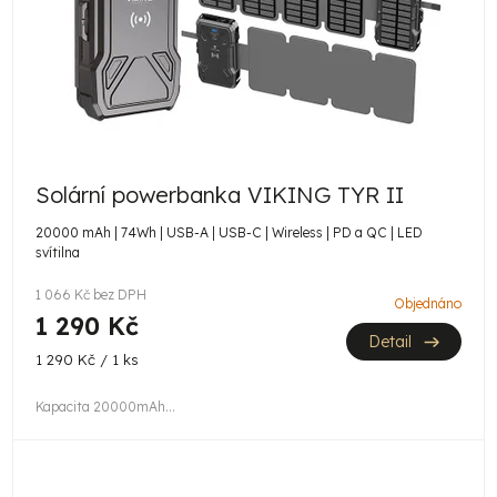
Solární powerbanka VIKING TYR II
20000 mAh | 74Wh | USB-A | USB-C | Wireless | PD a QC | LED
svítilna
1 066 Kč bez DPH
Objednáno
1 290 Kč
Detail
Měrná
1 290 Kč / 1 ks
cena:
Kapacita 20000mAh...