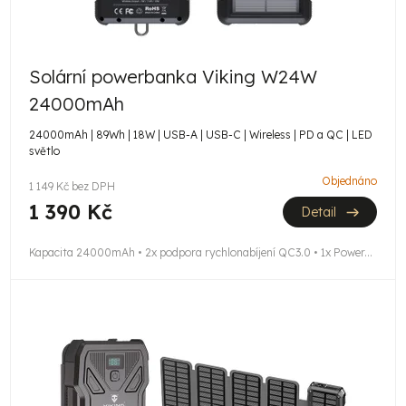
o
ů
d
u
Solární powerbanka Viking W24W
k
24000mAh
t
24000mAh | 89Wh | 18W | USB-A | USB-C | Wireless | PD a QC | LED
světlo
ů
Objednáno
1 149 Kč bez DPH
1 390 Kč
Detail
Kapacita 24000mAh • 2x podpora rychlonabíjení QC3.0 • 1x Power...