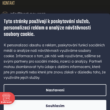
KONTAKT
info@best-power.cz
Tyto stránky používají k poskytování služeb,
technická podpora a servis
personalizaci reklam a analýze návštěvnosti
+420 771 234 568
soubory cookie.
infolinka
+420 777 109 009
K personalizaci obsahu a reklam, poskytování funkcí sociálních
médií a analýze naší návštěvnosti využíváme soubory
(Po - Pá 9-16 hod)
cookie. Informace o tom, jak náš web využíváme, sdílíme se
+420 777 109 009
svými partnery pro sociální média, inzerci a analýzy. Partneři
mohou zkombinovat tyto údaje s dalšími informacemi, které
jste jim poskytli nebo které jste znovu získali v důsledku toho, že
využíváte jejich služby.
Nastavení
Vytvořil Shoptet
Zobrazit
Souhlasím
Copyright 2026
best-power
. Všechna práva vyhrazena.
ně