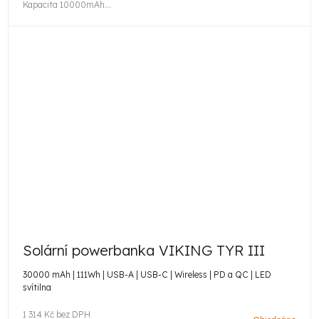
Kapacita 10000mAh...
Solární powerbanka VIKING TYR III
30000 mAh | 111Wh | USB-A | USB-C | Wireless | PD a QC | LED
svítilna
1 314 Kč bez DPH