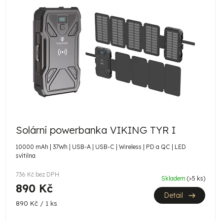
Solární powerbanka VIKING TYR I
10000 mAh | 37Wh | USB-A | USB-C | Wireless | PD a QC | LED
svítilna
736 Kč bez DPH
Skladem
(>5 ks)
890 Kč
Detail
Měrná
890 Kč / 1 ks
cena: