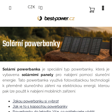
Přejít
CZK
na
NÁKUPNÍ
obsah
KOŠÍK
Solární powerbanky
Solární powerbanka
je speciální typ powerbanky, která je
vybavena
solárními panely
pro nabíjení pomocí sluneční
energie. Tato powerbanka využívá fotovoltaickou technologii
k přeměně slunečního záření na elektrickou energii, kterou
pak lze použít k nabíjení mobilních zařízení.
Jakou powerbanku si vybrat
Jak je to s kapacitou powerbanky
Powerbanky do letadla: Vše, co potřebujete vědět