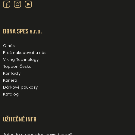
k
a
y
v
t
ý
í
BONA SPES s.r.o.
p
i
O nás
s
Proč nakupovat u nás
u
Viking Technology
Topdon Česko
Kontakty
Kariéra
Dárkové poukazy
Katalog
UŽITEČNÉ INFO
Jak je to s kapacitou powerbanky?