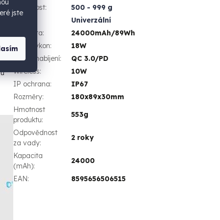
hou
Hmotnost
:
500 - 999 g
eré jste
Použití
:
Univerzální
Kapacita
:
24000mAh/89Wh
Max. výkon
:
18W
lasím
Rychlonabíjení
:
QC 3.0/PD
Wireless
:
10W
lu
IP ochrana
:
IP67
Rozměry
:
180x89x30mm
Hmotnost
553g
produktu
:
Odpovědnost
2 roky
za vady
:
Kapacita
24000
(mAh)
:
EAN
:
8595656506515