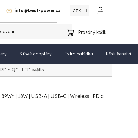
)
info@best-power.cz
CZK
Katalog
Prázdný košík
NÁKUPNÍ
KOŠÍK
ery
Síťové adaptéry
Extra nabídka
Příslušenství
 PD a QC | LED světlo
89Wh | 18W | USB-A | USB-C | Wireless | PD a