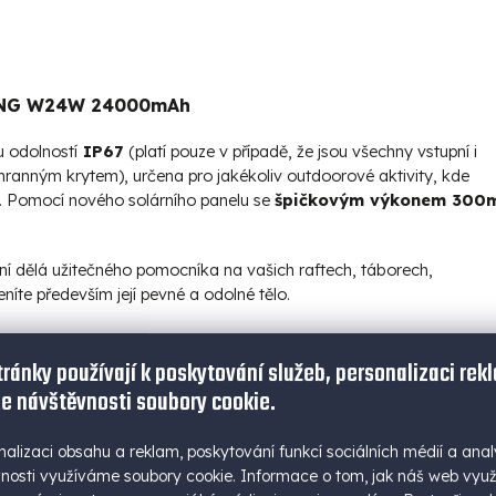
NG W24W 24000mAh
 odolností
IP67
(platí pouze v případě, že jsou všechny vstupní i
hranným krytem), určena pro jakékoliv outdoorové aktivity, kde
e. Pomocí nového solárního panelu se
špičkovým výkonem 300
ní dělá užitečného pomocníka na vašich raftech, táborech,
eníte především její pevné a odolné tělo.
tránky používají k poskytování služeb, personalizaci rek
e návštěvnosti soubory cookie.
í
technologií Qualcomm® QC 3.0 Technology a Power Delivery
onu 10W!
nalizaci obsahu a reklam, poskytování funkcí sociálních médií a anal
tělo powerbanky proti prachu a ostatním nečistotám (platí pouze v
nosti využíváme soubory cookie. Informace o tom, jak náš web vyu