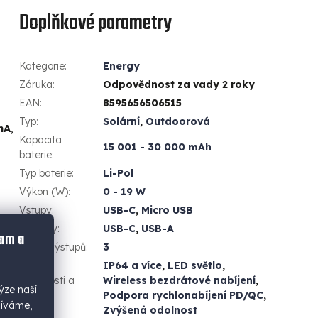
Doplňkové parametry
Kategorie
:
Energy
Záruka
:
Odpovědnost za vady 2 roky
EAN
:
8595656506515
Typ
:
Solární
,
Outdoorová
mA
,
Kapacita
15 001 - 30 000 mAh
baterie
:
Typ baterie
:
Li-Pol
Výkon (W)
:
0 - 19 W
Vstupy
:
USB-C
,
Micro USB
Výstupy
:
USB-C
,
USB-A
lam a
Počet výstupů
:
3
IP64 a více
,
LED světlo
,
Vlastnosti a
Wireless bezdrátové nabíjení
,
ýze naší
funkce
:
Podpora rychlonabíjení PD/QC
,
žíváme,
Zvýšená odolnost