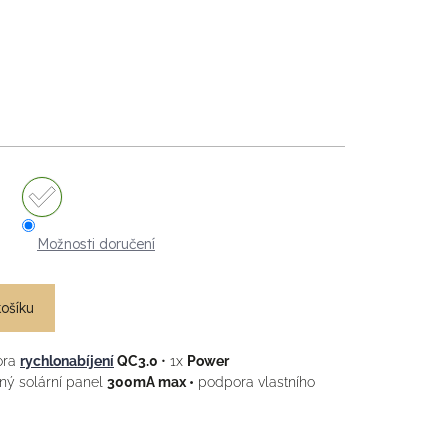
Možnosti doručení
košíku
ora
rychlonabíjení
QC3.0
• 1x
Power
ý solární panel
300mA max •
podpora vlastního