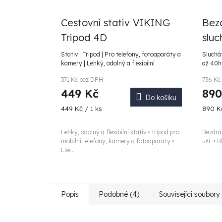
Cestovní stativ VIKING
Bez
Tripod 4D
sluc
Stativ | Tripod | Pro telefony, fotoaparáty a
Sluchát
kamery | Lehký, odolný a flexibilní
až 40h
371 Kč bez DPH
736 Kč
449 Kč
890
Do košíku
Měrná
Měrná
449 Kč / 1 ks
890 Kč
cena:
cena:
Lehký, odolný a flexibilní stativ • tripod pro
Bezdrá
mobilní telefony, kamery a fotoaparáty •
uši • B
Lze...
Popis
Podobné (4)
Související soubory 