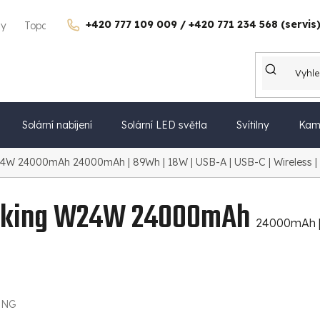
+420 777 109 009 / +420 771 234 568 (servis
gy
Topdon Česko
Kontakty
Kariéra
Dárkové poukazy
Solární nabíjení
Solární LED světla
Svítilny
Kam
 W24W 24000mAh
24000mAh | 89Wh | 18W | USB-A | USB-C | Wireless |
Viking W24W 24000mAh
24000mAh | 
ING