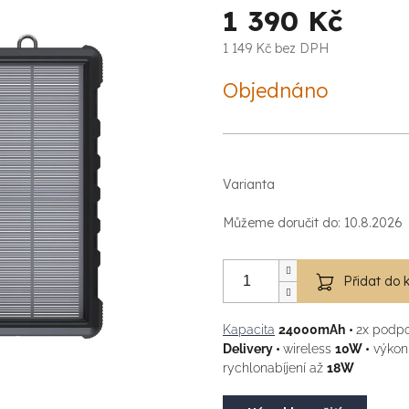
1 390 Kč
1 149 Kč bez DPH
Měrná
Objednáno
cena:
Varianta
Můžeme doručit do:
10.8.2026
Přidat do 
Kapacita
24000mAh
•
2x podp
Delivery •
wireless
10W •
výkonn
rychlonabíjení až
18W