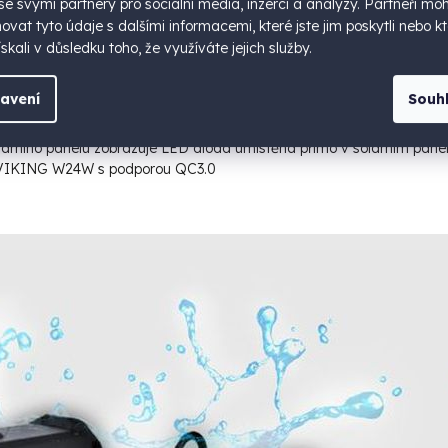
í konektory zakryté např. silikonovým ochranným krytem)
 se svými partnery pro sociální média, inzerci a analýzy. Partneři mo
až 30 metrů
vat tyto údaje s dalšími informacemi, které jste jim poskytli nebo kt
é světlo, stroboskop)
skali v důsledku toho, že využíváte jejich služby.
SB-C
(vstup i výstup)
y pro snadné uchycení
avení
Souh
ý výkon až 400mA)
árního panelu zobrazuje LED dioda umístěná přímo v solárním pane
VIKING W24W s podporou QC3.0