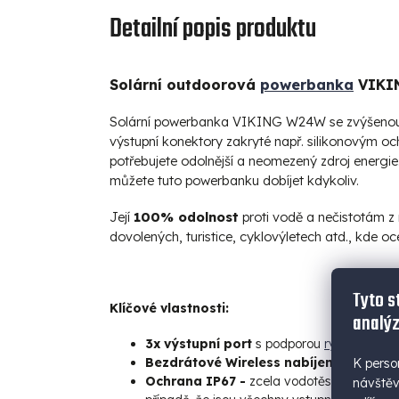
Detailní popis produktu
Solární outdoorová
powerbanka
VIKI
Solární powerbanka VIKING W24W se zvýšenou
výstupní konektory zakryté např. silikonovým oc
potřebujete odolnější a neomezený zdroj energi
můžete tuto powerbanku dobíjet kdykoliv.
Její
100% odolnost
proti vodě a nečistotám z 
dovolených, turistice, cyklovýletech atd., kde oc
Tyto s
Klíčové vlastnosti:
analýz
3x výstupní port
s podporou
rychlonabíjen
Bezdrátové Wireless
nabíjení
až do výk
K perso
Ochrana IP67 -
zcela vodotěsné a odolné 
návštěv