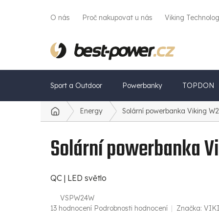
Přejít
na
O nás
Proč nakupovat u nás
Viking Technolo
obsah
Sport a Outdoor
Powerbanky
TOPDON
Energy
Solární powerbanka Viking
Domů
Solární powerbanka 
QC | LED světlo
VSPW24W
Průměrné
13 hodnocení
Podrobnosti hodnocení
Značka:
VIK
hodnocení