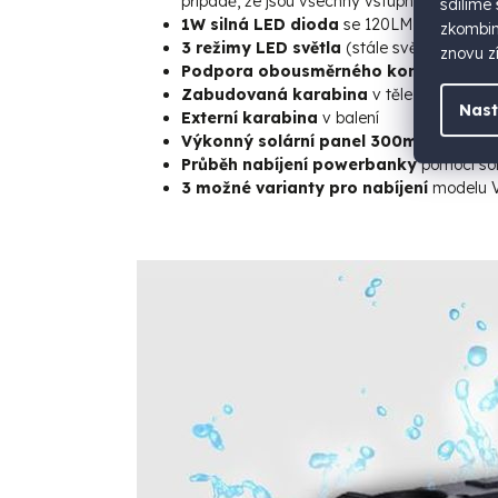
případě, že jsou všechny vstupní i výstupn
sdílíme
1W silná LED dioda
se 120LM pro dosvit 
zkombino
3 režimy LED světla
(stále světlo, tlumen
znovu zí
Podpora obousměrného konektoru U
Zabudovaná karabina
v těle powerbank
Nast
Externí karabina
v balení
Výkonný solární panel 300mA
(špičkov
Průběh nabíjení powerbanky
pomocí sol
3 možné varianty pro nabíjení
modelu 