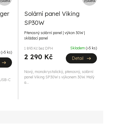
D
D
ZDARMA
ZDARMA
A
A
ger
Solární panel Viking
R
R
SP30W
M
M
A
A
|
Přenosný solární panel | výkon 30W |
skládací panel
Skladem
(>5 ks)
1 893 Kč bez DPH
m
(>5 ks)
2 290 Kč
Detail
Nový, monokrystalický, přenosný, solární
panel Viking SP30W s výkonem 30W. Malý
x USB-C
a...