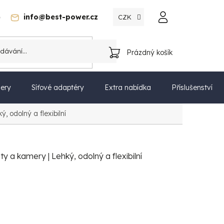
)
info@best-power.cz
CZK
Katalog
Prázdný košík
NÁKUPNÍ
KOŠÍK
ery
Síťové adaptéry
Extra nabídka
Příslušenství
ý, odolný a flexibilní
ty a kamery | Lehký, odolný a flexibilní