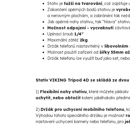
Stativ je
tužší na tvarování
, což zajišťuj
Zakončení opěrných bodů stativu je
vyrobe
a nerovným plochám, a zabránění tak nežá
Jak opěrné nohy stativu, tak "hlava" stativ
Možnost odpojení - vycvaknutí
závitov
Upínací šroub
1/4"
Maximální zátěž
2kg
Držák telefonů nastavitelný v
libovolném
Možnost použití zařízení od
šířky 55mm a
Držák telefonu lze využít buď jako set, nebo 
Stativ VIKING Tripod 4D se skládá ze dvou 
1)
Flexibilní nohy stativu
, které můžete jakkoliv
uchytit, nebo obtočit
kolem jakéhokoliv předmě
2)
Držák pro uchycení mobilního telefonu
, 
Výhodou tohoto speciálního držáku je možnost
r
nastavení uchycení kamery nebo telefonu, pro
ješ