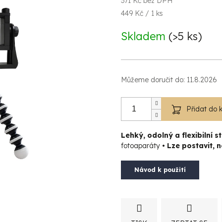
371 Kč bez DPH
Měrná
449 Kč / 1 ks
cena:
Skladem
(>5 ks)
Můžeme doručit do:
11.8.2026
Přidat do 
Lehký, odolný a flexibilní st
fotoaparáty
• Lze postavit, 
Návod k použití