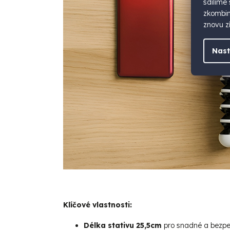
sdílíme
zkombino
znovu zí
Nast
Klíčové vlastnosti:
Délka stativu 25,5cm
pro snadné a bezp