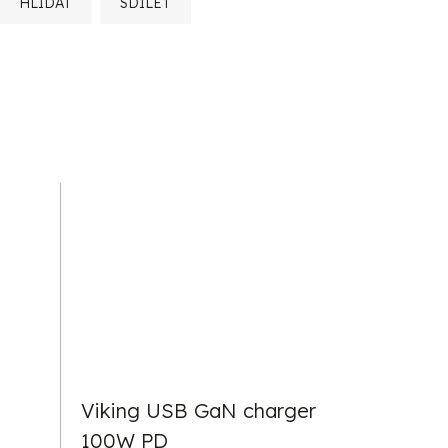
HLÍDAT
SDÍLET
Viking USB GaN charger
100W PD