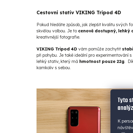
Cestovní stativ VIKING Tripod 4D
Pokud hledáte způsob, jak zlepšit kvalitu svých fo
skvělou volbou.
Je to
cenově dostupný, lehký 
kreativnější fotografie.
VIKING Tripod 4D
vám pomůže zachytit
stabi
při pohybu. Je také ideální pro experimentování s
lehký stativ, který má
hmotnost pouze 22g
. Dí
kamkoliv s sebou.
Tyto s
analýz
K perso
návštěv