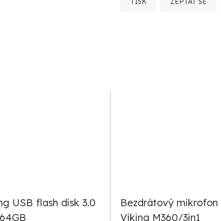
TISK
ZEPTAT SE
ng USB flash disk 3.0
Bezdrátový mikrofon
 64GB
Viking M360/3in1