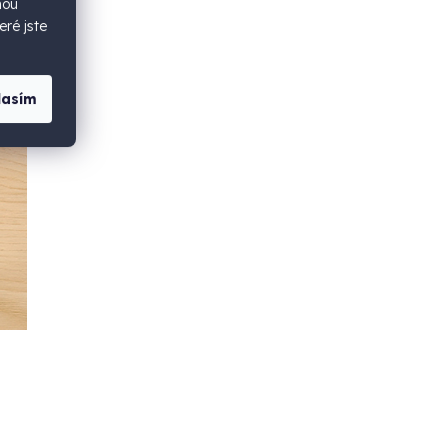
hou
eré jste
lasím