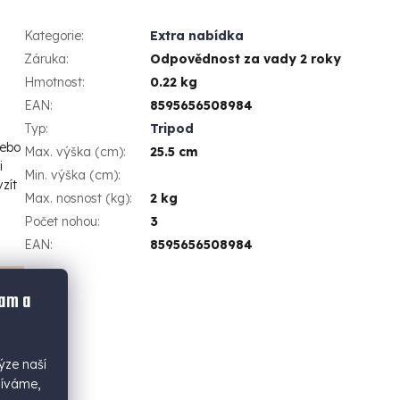
Kategorie
:
Extra nabídka
Záruka
:
Odpovědnost za vady 2 roky
Hmotnost
:
0.22 kg
EAN
:
8595656508984
Typ
:
Tripod
nebo
Max. výška (cm)
:
25.5 cm
i
Min. výška (cm)
:
zít
Max. nosnost (kg)
:
2 kg
Počet nohou
:
3
EAN
:
8595656508984
lam a
ýze naší
žíváme,