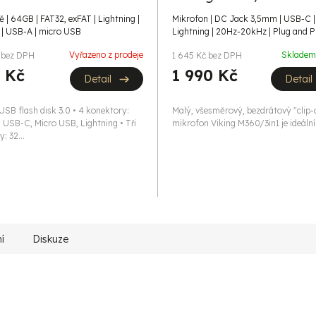
ě | 64GB | FAT32, exFAT | Lightning |
Mikrofon | DC Jack 3,5mm | USB-C |
| USB-A | micro USB
Lightning | 20Hz-20kHz | Plug and P
Vyřazeno z prodeje
Sklade
 bez DPH
1 645 Kč bez DPH
 Kč
1 990 Kč
Detail
Detail
USB flash disk 3.0 • 4 konektory:
Malý, všesměrový, bezdrátový "clip-
 USB-C, Micro USB, Lightning • Tři
mikrofon Viking M360/3in1 je ideální
: 32...
í
Diskuze