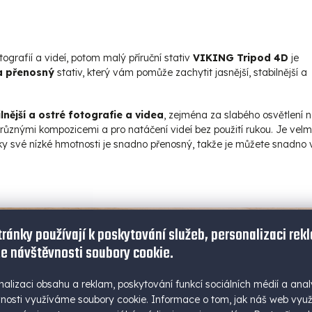
tografií a videí, potom malý příruční stativ
VIKING Tripod 4D
je
a přenosný
stativ, který vám pomůže zachytit jasnější, stabilnější a
lnější a ostré fotografie a videa
, zejména za slabého osvětlení 
 různými kompozicemi a pro natáčení videí bez použití rukou. J
e velm
ky své nízké hmotnosti je snadno přenosný, takže je můžete snadno v
tránky používají k poskytování služeb, personalizaci rek
e návštěvnosti soubory cookie.
nalizaci obsahu a reklam, poskytování funkcí sociálních médií a anal
nosti využíváme soubory cookie. Informace o tom, jak náš web vyu