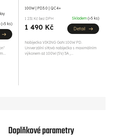
100W | PD3.0 | QC4+
lay
Skladem
(>5 ks)
1 231 Kč bez DPH
m
(>5 ks)
1 490 Kč
Detail
Nabíječka VIKING GaN 100W PD.
on"
Univerzální síťová nabíječka s maximálním
m...
výkonem až 100W (5V/3A ,...
Doplňkové parametry