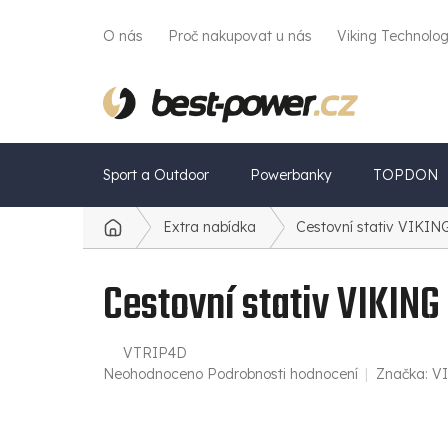
Přejít
na
O nás
Proč nakupovat u nás
Viking Technolo
obsah
Sport a Outdoor
Powerbanky
TOPDON
Extra nabídka
Cestovní stativ VIKIN
Domů
Cestovní stativ VIKING
VTRIP4D
Průměrné
Neohodnoceno
Podrobnosti hodnocení
Značka:
V
hodnocení
produktu
je