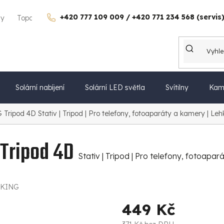
+420 777 109 009 / +420 771 234 568 (servis
gy
Topdon Česko
Kontakty
Kariéra
Dárkové poukazy
Solární nabíjení
Solární LED světla
Svítilny
Kam
G Tripod 4D
Stativ | Tripod | Pro telefony, fotoaparáty a kamery | Lehk
 Tripod 4D
Stativ | Tripod | Pro telefony, fotoapará
IKING
449 Kč