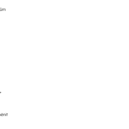
hům
,
ěnit