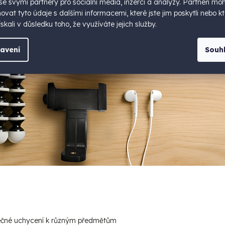
 se svými partnery pro sociální média, inzerci a analýzy. Partneři mo
vat tyto údaje s dalšími informacemi, které jste jim poskytli nebo kt
skali v důsledku toho, že využíváte jejich služby.
avení
Souh
ečné uchycení k různým předmětům