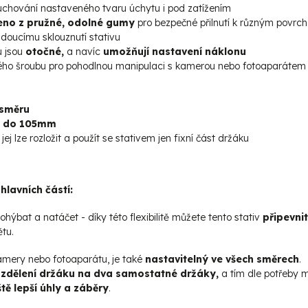
e uchování nastaveného tvaru úchytu i pod zatížením
no z pružné, odolné gumy
pro bezpečné přilnutí k různým povrc
doucímu sklouznutí stativu
u jsou
otočné,
a navíc
umožňují nastavení náklonu
ého šroubu pro pohodlnou manipulaci s kamerou nebo fotoaparátem
 směru
ž do 105mm
jej lze rozložit a použít se stativem jen fixní část držáku
hlavních částí:
 ohýbat a natáčet - díky této flexibilitě můžete tento stativ
připevnit
tu.
kamery nebo fotoaparátu, je také
nastavitelný ve všech směrech
.
ozdělení držáku na dva samostatné držáky,
a tím dle potřeby m
tě lepší úhly a záběry
.