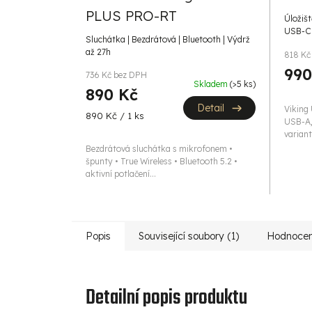
PLUS PRO-RT
Úložišt
USB-C 
Sluchátka | Bezdrátová | Bluetooth | Výdrž
až 27h
818 Kč
990
736 Kč bez DPH
Skladem
(>5 ks)
890 Kč
Detail
Viking 
Měrná
890 Kč / 1 ks
USB-A,
cena:
varianty
Bezdrátová sluchátka s mikrofonem •
špunty • True Wireless • Bluetooth 5.2 •
aktivní potlačení...
Popis
Související soubory (1)
Hodnocen
Detailní popis produktu