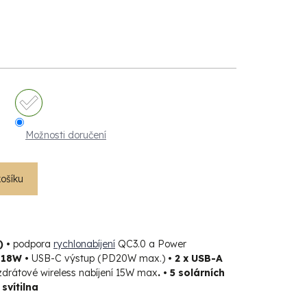
Možnosti doručení
košíku
) •
podpora
rychlonabíjení
QC3.0 a Power
D18W •
USB-C výstup (PD20W max.)
• 2 x USB-A
drátové wireless nabíjení 15W max
. •
5 solárních
svítilna