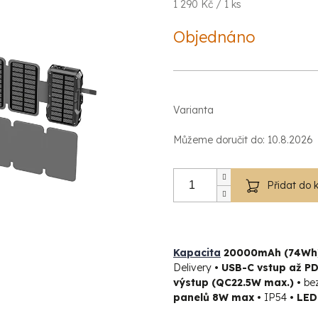
Měrná
1 290 Kč / 1 ks
cena:
Objednáno
Varianta
Můžeme doručit do:
10.8.2026
Přidat do 
Kapacita
2
0000mAh (74Wh
Delivery
•
USB-C vstup až P
výstup (QC22.5W max.) •
bez
panelů
8W max •
IP54
•
LED 