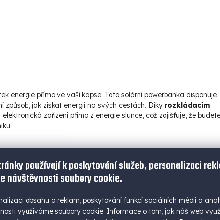
k energie přímo ve vaší kapse. Tato solární powerbanka disponuje
ní způsob, jak získat energii na svých cestách. Díky
rozkládacím
elektronická zařízení přímo z energie slunce, což zajišťuje, že budet
iku.
tránky používají k poskytování služeb, personalizaci rek
e návštěvnosti soubory cookie.
h)
nalizaci obsahu a reklam, poskytování funkcí sociálních médií a anal
m
nosti využíváme soubory cookie. Informace o tom, jak náš web vyu