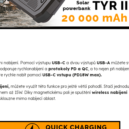
i nabíjení. Pomocí výstupu
USB-C
a dvou výstupů
USB-A
můžete s
dporuje rychlonabíjení a
protokoly PD a QC
, a to nejen při nabíjen
te rychle nabít pomocí
USB-C vstupu (PD18W max).
jení,
můžete využít této funkce pro ještě větší pohodlí. Stačí jednod
ýkonem až 15W. Díky magnetickému poli je spuštění
wireless nabíjení
klouzne mimo nabíjecí oblast.