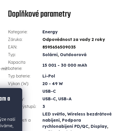
Doplňkové parametry
Kategorie
:
Energy
Záruka
:
Odpovědnost za vady 2 roky
EAN
:
8595656509035
Typ
:
Solární
,
Outdoorová
Kapacita
15 001 - 30 000 mAh
baterie
:
e mít
Typ baterie
:
Li-Pol
Výkon (W)
:
20 - 49 W
Vstupy
:
USB-C
lam a
Výstupy
:
USB-C
,
USB-A
Počet výstupů
:
3
LED světlo
,
Wireless bezdrátové
ýze naší
Vlastnosti a
nabíjení
,
Podpora
žíváme,
funkce
:
rychlonabíjení PD/QC
,
Display
,