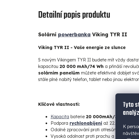
Detailní popis produktu
Solární
powerbanka
Viking TYR II
Viking TYR II - Vaše energie ze slunce
S novým Vikingem TYR II budete mít vždy dostate
kapacitou
20 000 mAh/74 Wh
a přináší revoluč
solárním panelům
můžete efektivně dobíjet svá 
stále plně nabitý telefon, tablet nebo jinou elektron
Tyto s
Klíčové vlastnosti:
analýz
Kapacita
baterie
20 000mAh/3.7V (74W
Podpora
rychlonabíjení
až 22.5W
K perso
Odolné zpracování proti otřesům a nárazů
návštěv
Vysoká odolnost proti prachu a vodě
IP54