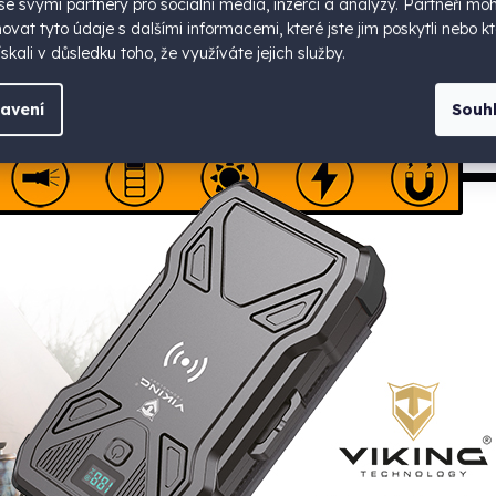
 se svými partnery pro sociální média, inzerci a analýzy. Partneři mo
vat tyto údaje s dalšími informacemi, které jste jim poskytli nebo kt
gnetickým připojením
skali v důsledku toho, že využíváte jejich služby.
avení
Souh