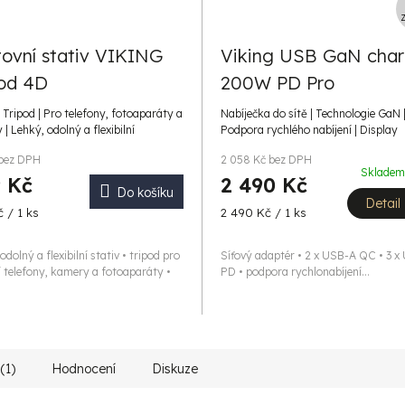
ovní stativ VIKING
Viking USB GaN char
pod 4D
200W PD Pro
| Tripod | Pro telefony, fotoaparáty a
Nabíječka do sítě | Technologie GaN 
| Lehký, odolný a flexibilní
Podpora rychlého nabíjení | Display
 bez DPH
2 058 Kč bez DPH
Sklade
 Kč
2 490 Kč
Do košíku
Detail
Měrná
 / 1 ks
2 490 Kč / 1 ks
cena:
odolný a flexibilní stativ • tripod pro
Síťový adaptér • 2 x USB-A QC • 3 
 telefony, kamery a fotoaparáty •
PD • podpora rychlonabíjení...
(1)
Hodnocení
Diskuze