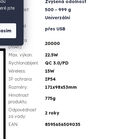
hou
Zvýšená odolnost
eré jste
Hmotnost
:
500 - 999 g
Použití
:
Univerzální
Podpora
přes USB
lasím
nabíjení
:
Kapacita
20000
(mAh)
:
Max. výkon
:
22.5W
Rychlonabíjení
:
QC 3.0/PD
Wireless
:
15W
IP ochrana
:
IP54
Rozměry
:
171x98x53mm
Hmotnost
775g
produktu
:
Odpovědnost
2 roky
za vady
:
EAN
:
8595656509035