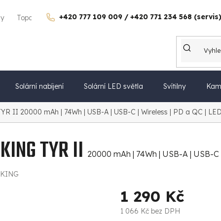
+420 777 109 009 / +420 771 234 568 (servis
gy
Topdon Česko
Kontakty
Kariéra
Dárkové poukazy
Solární nabíjení
Solární LED světla
Svítilny
Kam
TYR II
20000 mAh | 74Wh | USB-A | USB-C | Wireless | PD a QC | LED 
KING TYR II
20000 mAh | 74Wh | USB-A | USB-C | 
IKING
1 290 Kč
1 066 Kč bez DPH