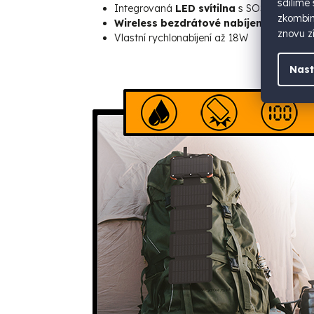
sdílíme
Integrovaná
LED svítilna
s SOS režimem
zkombino
Wireless bezdrátové nabíjení 15W
s ma
znovu zí
Vlastní rychlonabíjení až 18W
Nast