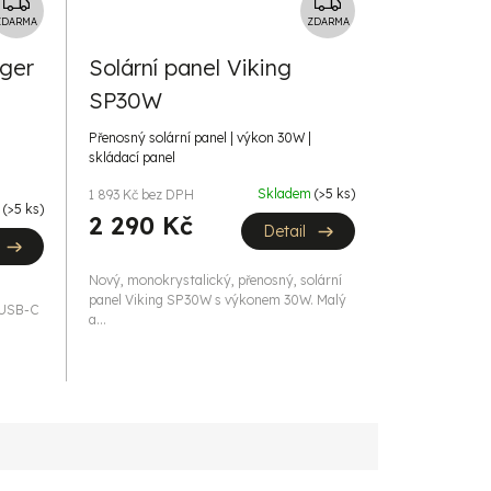
Z
Z
D
D
ZDARMA
ZDARMA
A
A
ger
Solární panel Viking
R
R
SP30W
M
M
A
A
|
Přenosný solární panel | výkon 30W |
skládací panel
Skladem
(>5 ks)
1 893 Kč bez DPH
m
(>5 ks)
2 290 Kč
Detail
Nový, monokrystalický, přenosný, solární
panel Viking SP30W s výkonem 30W. Malý
x USB-C
a...