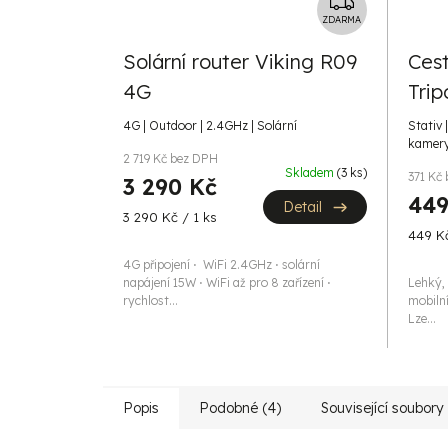
Z
D
ZDARMA
A
Solární router Viking R09
Cest
R
4G
Tri
M
A
4G | Outdoor | 2.4GHz | Solární
Stativ 
kamery 
2 719 Kč bez DPH
Skladem
(3 ks)
371 Kč
3 290 Kč
449
Detail
Měrná
3 290 Kč / 1 ks
Měrná
cena:
449 Kč
cena:
4G připojení ⋅ WiFi 2.4GHz ⋅ solární
napájení 15W ⋅ WiFi až pro 8 zařízení ⋅
Lehký, 
rychlost...
mobilní
Lze...
Popis
Podobné (4)
Související soubory 