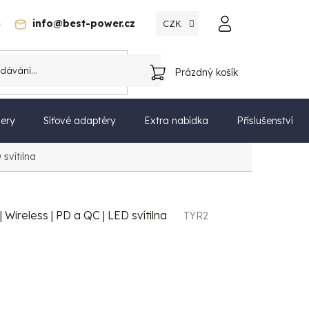
)
info@best-power.cz
CZK
Katalog
Prázdný košík
NÁKUPNÍ
KOŠÍK
ery
Síťové adaptéry
Extra nabídka
Příslušenství
svítilna
Wireless | PD a QC | LED svítilna
TYR2