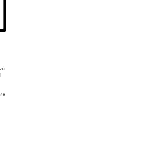
vá
í
uše