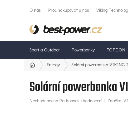
Přejít
na
O nás
Proč nakupovat u nás
Viking Technolo
obsah
Sport a Outdoor
Powerbanky
TOPDON
Energy
Solární powerbanka VIKING 
Domů
Solární powerbanka VI
Průměrné
Neohodnoceno
Podrobnosti hodnocení
Značka:
V
hodnocení
produktu
je
0,0