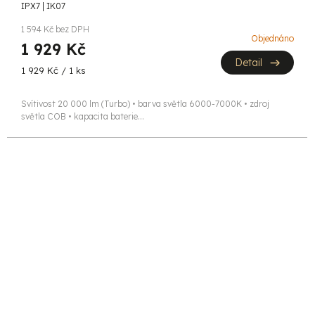
IPX7 | IK07
1 594 Kč bez DPH
Objednáno
1 929 Kč
Detail
Měrná
1 929 Kč / 1 ks
cena:
Svítivost 20 000 lm (Turbo) • barva světla 6000-7000K • zdroj
světla COB • kapacita baterie...