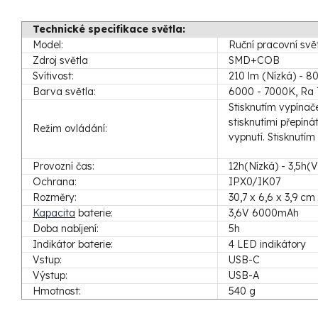
Technické specifikace světla:
Model:
Ruční pracovní svě
Zdroj světla
SMD+COB
Svítivost:
210 lm (Nízká) - 8
Barva světla:
6000 - 7000K, Ra 
Stisknutím vypínač
stisknutími přepín
Režim ovládání:
vypnutí. Stisknutí
Provozní čas:
12h(Nízká) - 3,5h
Ochrana:
IPX0/IK07
Rozměry:
30,7 x 6,6 x 3,9 cm
Kapacita
baterie:
3,6V 6000mAh
Doba nabíjení:
5h
Indikátor baterie:
4 LED indikátory
Vstup:
USB-C
Výstup:
USB-A
Hmotnost:
540 g