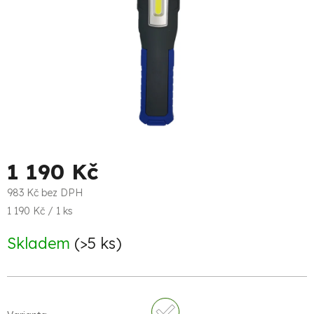
1 190 Kč
983 Kč bez DPH
Měrná
1 190 Kč / 1 ks
cena:
Skladem
(>5 ks)