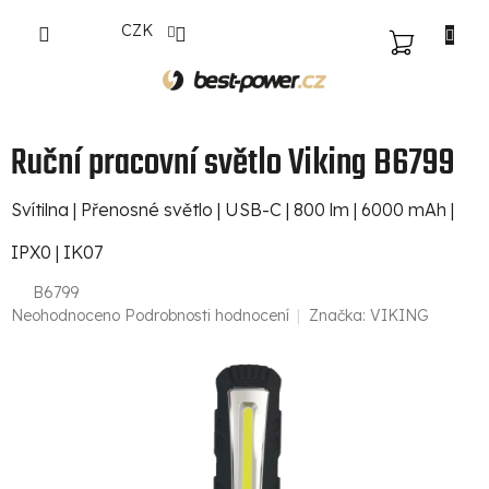
Přejít
CZK
na
NÁKUPNÍ
obsah
KOŠÍK
Ruční pracovní světlo Viking B6799
Svítilna | Přenosné světlo | USB-C | 800 lm | 6000 mAh |
IPX0 | IK07
B6799
Průměrné
Neohodnoceno
Podrobnosti hodnocení
Značka:
VIKING
hodnocení
produktu
je
0,0
z
5
hvězdiček.