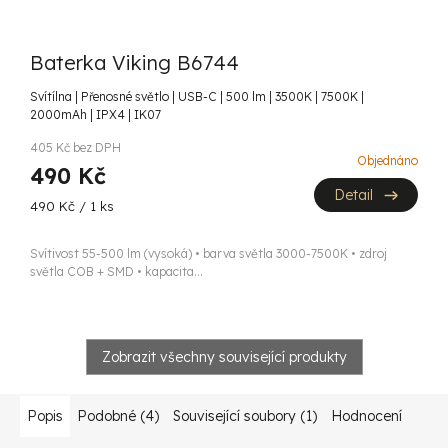
Baterka Viking B6744
Svítílna | Přenosné světlo | USB-C | 500 lm | 3500K | 7500K |
2000mAh | IPX4 | IK07
405 Kč bez DPH
Objednáno
490 Kč
Detail
Měrná
490 Kč / 1 ks
cena:
Svítivost 55-500 lm (vysoká) • barva světla 3000-7500K • zdroj
světla COB + SMD • kapacita...
Zobrazit všechny související produkty
Popis
Podobné (4)
Související soubory (1)
Hodnocení