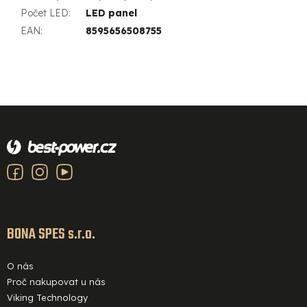
Počet LED
:
LED panel
EAN
:
8595656508755
Z
á
p
a
t
í
BONA SPES s.r.o.
O nás
Proč nakupovat u nás
Viking Technology