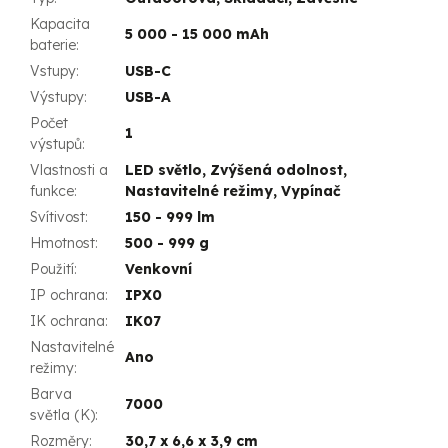
Kapacita
5 000 - 15 000 mAh
baterie
:
Vstupy
:
USB-C
Výstupy
:
USB-A
Počet
1
výstupů
:
Vlastnosti a
LED světlo, Zvýšená odolnost,
funkce
:
Nastavitelné režimy, Vypínač
Svítivost
:
150 - 999 lm
Hmotnost
:
500 - 999 g
Použití
:
Venkovní
IP ochrana
:
IPX0
IK ochrana
:
IK07
Nastavitelné
Ano
režimy
:
Barva
7000
světla (K)
:
Rozměry
:
30,7 x 6,6 x 3,9 cm