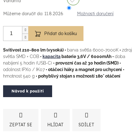
Varianta
Můžeme doručit do:
11.8.2026
Možnosti doručení
Přidat do košíku
Svítivost 210-800 lm (vysoká) •
barva světla 6000-7000K
•
zdroj
světla SMD + COB
•
kapacita
baterie 3,6V / 6000mAh •
doba
nabíjení 5 hodin (USB-C)
• provozní čas až 30 hodin (SMD) •
odolnost IPX0 / IK07
• otáčecí háky a magnet pro uchycení •
hmotnost 540 g
• pohyblivý stojan s možností 180° otáčení
Návod k použití
ZEPTAT SE
HLÍDAT
SDÍLET