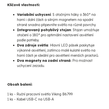
Klíčové vlastnosti:
Variabilní uchycení
: S otočnými háky o 360° na
horní i dolní části a silným magnetem na spodní
straně snadno připevníte světlo na různé povrchy.
Integrovaný pohyblivý stojan
: Stojan umožňuje
otočení o 180° pro optimální nastavení osvětlení
podle potřeby.
Dva zdroje světla
: Hlavní LED pásek poskytuje
výkonné osvětlení, zatímco malé kulaté světlo na
horní části je ideální pro osvětlení menších prostorů.
Dva magnety na zadní straně:
Pro možnost
uchycení zezadu.
Obsah balení:
1 ks - Ruční pracovní světlo Viking B6799
1 ks - Kabel USB-C na USB-A