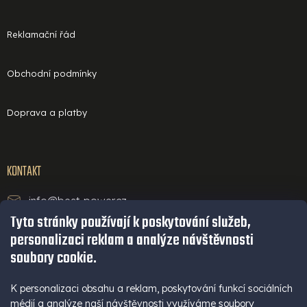
Reklamační řád
Obchodní podmínky
Doprava a platby
KONTAKT
info@best-power.cz
Tyto stránky používají k poskytování služeb,
technická podpora a servis
personalizaci reklam a analýze návštěvnosti
+420 771 234 568
soubory cookie.
infolinka
+420 777 109 009
K personalizaci obsahu a reklam, poskytování funkcí sociálních
médií a analýze naší návštěvnosti využíváme soubory
(Po - Pá 9-16 hod)