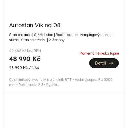
Autostan Viking 08
Stan pro auto | Střešní stan | Roof top stan | Kempingový stan na
střeše | Stan na střechu | 2-3 osoby
40 488 Kč bez DPH
Momentálně nedostupné
48 990 Kč
Detail
Měrná
48 990 Kč / 1 ks
cena:
Celohliníkový zvednutý trojúhelník RTT • Vodní sloupec: PU 3000
mm • Počet osob: 2-3 • Rychlá...