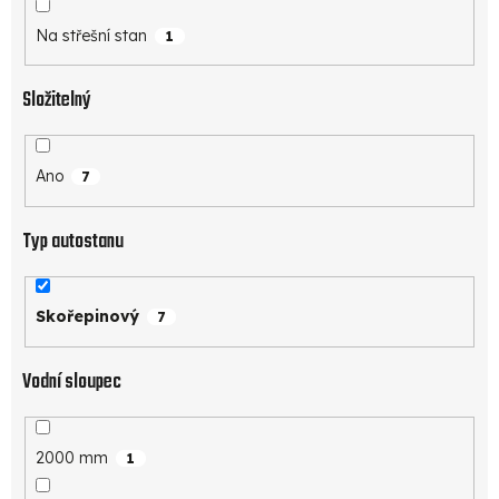
Na střešní stan
1
Složitelný
Ano
7
Typ autostanu
Skořepinový
7
Vodní sloupec
2000 mm
1