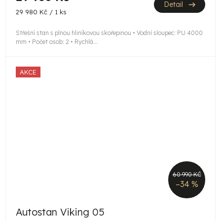
Detail
Měrná
29 980 Kč / 1 ks
cena:
Střešní stan s plnou hliníkovou skořepinou • Vodní sloupec: PU 4000
mm • Počet osob: 2 • Rychlá...
AKCE
60 990 KČ
–34 %
Autostan Viking 05