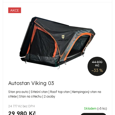
AKCE
44 890
KČ
–33 %
Autostan Viking 03
Stan pro auto | Střešní stan | Roof top stan | Kempingový stan na
střeše | Stan na střechu | 2 osoby
24 777 Kč bez DPH
Skladem
(>5 ks)
29 980 Kč