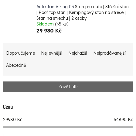
Autostan Viking 03
Stan pro auto | Střešní stan
| Roof top stan | Kempingový stan na střeše |
Stan na střechu | 2 osoby
Skladem
(>5 ks)
29 980 Kč
Ř
Doporučujeme
Nejlevnější
Nejdražší
Nejprodávanější
a
z
Abecedně
e
n
Zavřít filtr
í
p
Cena
r
29980
Kč
54890
Kč
o