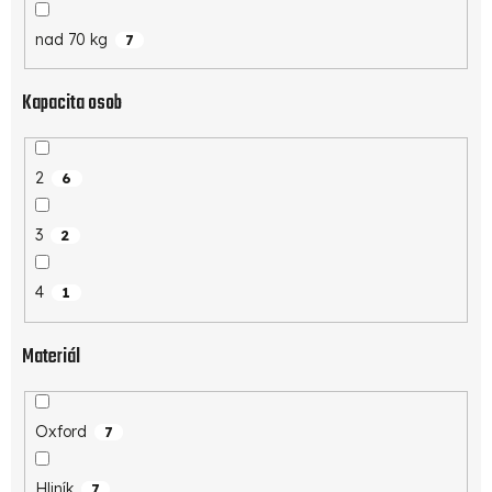
nad 70 kg
7
Kapacita osob
2
6
3
2
4
1
Materiál
Oxford
7
Hliník
7