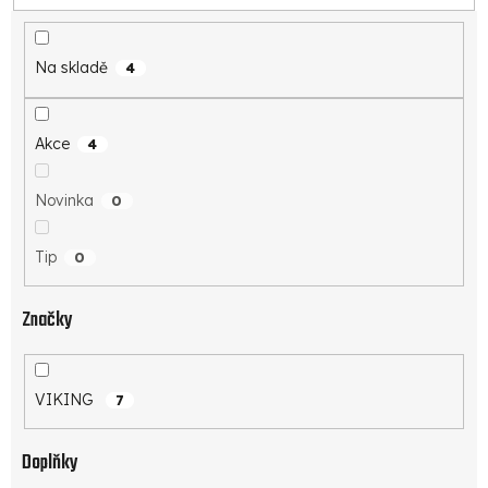
d
u
k
Na skladě
4
t
ů
Akce
4
Novinka
0
Tip
0
Značky
VIKING
7
Doplňky