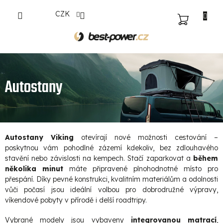
Přejít
CZK
na
NÁKUPNÍ
obsah
KOŠÍK
Autostany
Autostany Viking
otevírají nové možnosti cestování –
poskytnou vám pohodlné zázemí kdekoliv, bez zdlouhavého
stavění nebo závislosti na kempech. Stačí zaparkovat a
během
několika minut
máte připravené plnohodnotné místo pro
přespání. Díky pevné konstrukci, kvalitním materiálům a odolnosti
vůči počasí jsou ideální volbou pro dobrodružné výpravy,
víkendové pobyty v přírodě i delší roadtripy.
Vybrané modely jsou vybaveny
integrovanou matrací
,