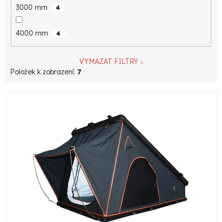
3000 mm
4
4000 mm
4
VYMAZAT FILTRY
Položek k zobrazení:
7
V
ý
p
i
s
p
r
o