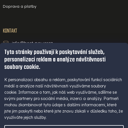
Doprava a platby
KONTAKT
info@best-power.cz
Tyto stránky používají k poskytování služeb,
technická podpora a servis
personalizaci reklam a analýze návštěvnosti
+420 771 234 568
soubory cookie.
infolinka
+420 777 109 009
K personalizaci obsahu a reklam, poskytování funkcí sociálních
médií a analýze naší návštěvnosti využíváme soubory
(Po - Pá 9-16 hod)
cookie. Informace o tom, jak náš web využíváme, sdílíme se
+420 777 109 009
svými partnery pro sociální média, inzerci a analýzy. Partneři
mohou zkombinovat tyto údaje s dalšími informacemi, které
jste jim poskytli nebo které jste znovu získali v důsledku toho, že
využíváte jejich služby.