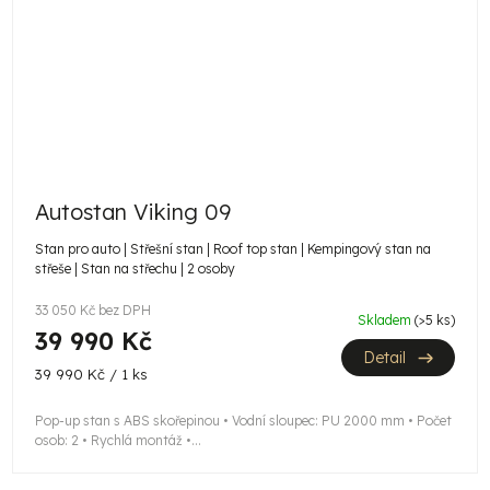
Autostan Viking 09
Stan pro auto | Střešní stan | Roof top stan | Kempingový stan na
střeše | Stan na střechu | 2 osoby
33 050 Kč bez DPH
Skladem
(>5 ks)
39 990 Kč
Detail
Měrná
39 990 Kč / 1 ks
cena:
Pop-up stan s ABS skořepinou • Vodní sloupec: PU 2000 mm • Počet
osob: 2 • Rychlá montáž •...