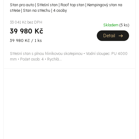
Stan pro auto | Střešní stan | Roof top stan | Kempingový stan na
střeše | Stan na střechu | 4 osoby
33 041 Kč bez DPH
Skladem
(5 ks)
39 980 Kč
Detail
Měrná
39 980 Kč / 1 ks
cena:
Střešní stan s plnou hliníkovou skořepinou • Vodní sloupec: PU 4000
mm • Počet osob: 4 • Rychlá...