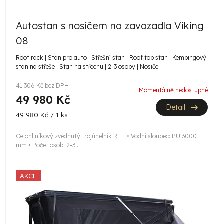
d
u
Autostan s nosičem na zavazadla Viking
k
08
t
Roof rack | Stan pro auto | Střešní stan | Roof top stan | Kempingový
stan na střeše | Stan na střechu | 2-3 osoby | Nosiče
ů
41 306 Kč bez DPH
Momentálně nedostupné
49 980 Kč
Detail
Měrná
49 980 Kč / 1 ks
cena:
Celohliníkový zvednutý trojúhelník RTT • Vodní sloupec: PU 3000
mm • Počet osob: 2-3...
AKCE