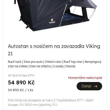
Autostan s nosičem na zavazadla Viking
21
Roof rack | Stan pro auto | Střešní stan | Roof top stan | Kempingový
stan na střeše | Stan na střechu | 2 osoby | Nosiče
45 364 Kč bez DPH
Momentálně nedostupné
54 890 Kč
Detail
Měrná
54 890 Kč / 1 ks
cena:
Plně hliníková skořepina ve tvaru Z Trojúhelníkový RTT • Vodní
sloupec: PU 3000 mm (plachta), PU...