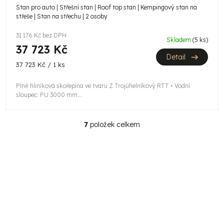
Stan pro auto | Střešní stan | Roof top stan | Kempingový stan na
střeše | Stan na střechu | 2 osoby
31 176 Kč bez DPH
Skladem
(5 ks)
37 723 Kč
Detail
Měrná
37 723 Kč / 1 ks
cena:
Plně hliníková skořepina ve tvaru Z Trojúhelníkový RTT • Vodní
sloupec: PU 3000 mm...
7
položek celkem
O
v
l
á
d
a
c
í