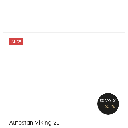
AKCE
53 890 KČ
–30 %
Autostan Viking 21