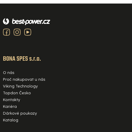
p
Z
r
á
v
p
k
a
y
v
t
ý
í
BONA SPES s.r.o.
p
i
O nás
s
Proč nakupovat u nás
u
Viking Technology
Topdon Česko
Kontakty
Kariéra
Dárkové poukazy
Katalog