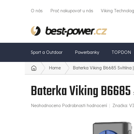
Přejít
na
O nás
Proč nakupovat u nás
Viking Technolo
obsah
Sport a Outdoor
Powerbanky
TOPDON
Home
Baterka Viking B6685
Svítilna
Domů
Baterka Viking B6685
Průměrné
Neohodnoceno
Podrobnosti hodnocení
Značka:
V
hodnocení
produktu
je
0,0