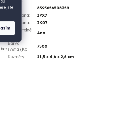
nabíjení
:
hou
eré jste
EAN
:
8595656508359
IP ochrana
:
IPX7
IK ochrana
:
IK07
07
lasím
Nastavitelné
Ano
režimy
:
, 100
Barva
7500
 bez
světla (K)
:
Rozměry
:
11,5 x 4,6 x 2,6 cm