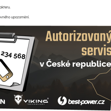
akteru.
ovného upozornění.