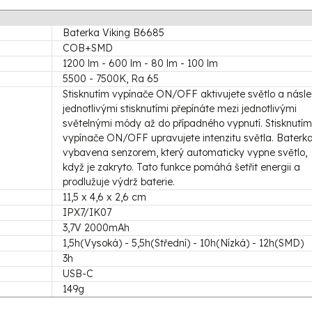
Baterka Viking B6685
COB+SMD
1200 lm - 600 lm - 80 lm - 100 lm
5500 - 7500K, Ra 65
Stisknutím vypínače ON/OFF aktivujete světlo a násl
jednotlivými stisknutími přepínáte mezi jednotlivými
světelnými módy až do případného vypnutí. Stisknutím
vypínače ON/OFF upravujete intenzitu světla. Baterka
vybavena senzorem, který automaticky vypne světlo,
když je zakryto. Tato funkce pomáhá šetřit energii a
prodlužuje výdrž baterie.
11,5 x 4,6 x 2,6 cm
IPX7/IK07
3,7V 2000mAh
1,5h(Vysoká) - 5,5h(Střední) - 10h(Nízká) - 12h(SMD)
3h
USB-C
149g