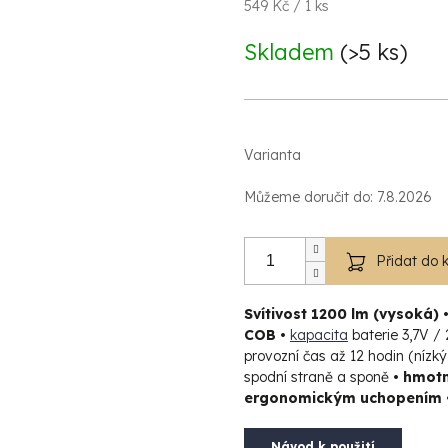
Měrná
549 Kč / 1 ks
cena:
Skladem
(>5 ks)
Varianta
Můžeme doručit do:
7.8.2026
Přidat do 
Svítivost 1200 lm (vysoká) 
COB •
kapacita
baterie 3,7V 
provozní čas až 12 hodin (nízký
spodní straně a sponě
• hmotn
ergonomickým uchopením 
Návod k použití