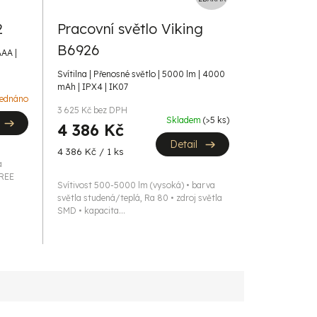
D
A
2
Pracovní světlo Viking
R
B6926
M
AAA |
A
Svítilna | Přenosné světlo | 5000 lm | 4000
mAh | IPX4 | IK07
ednáno
3 625 Kč bez DPH
Skladem
(>5 ks)
4 386 Kč
Detail
Měrná
4 386 Kč / 1 ks
a
cena:
CREE
Svítivost 500-5000 lm (vysoká) • barva
světla studená/teplá, Ra 80 • zdroj světla
SMD • kapacita...