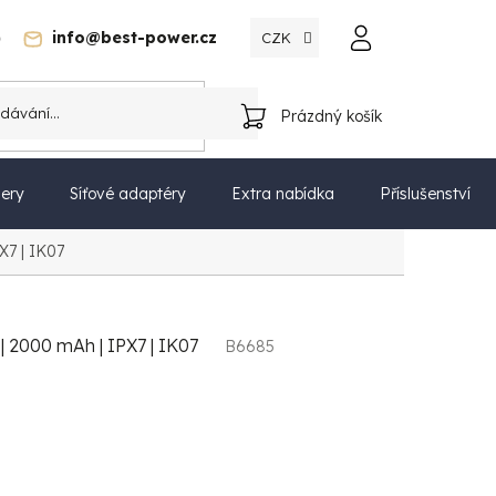
)
info@best-power.cz
CZK
Katalog
Prázdný košík
NÁKUPNÍ
KOŠÍK
ery
Síťové adaptéry
Extra nabídka
Příslušenství
X7 | IK07
 | 2000 mAh | IPX7 | IK07
B6685