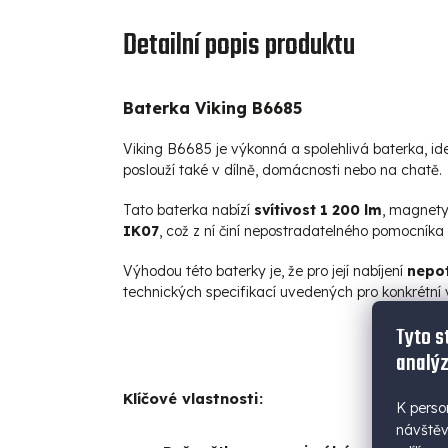
Detailní popis produktu
Baterka Viking B6685
Viking B6685 je výkonná a spolehlivá baterka, ide
poslouží také v dílně, domácnosti nebo na chatě.
Tato baterka nabízí
svítivost 1 200 lm
, magnet
IK07
, což z ní činí nepostradatelného pomocníka 
Výhodou této baterky je, že pro její nabíjení
nepot
technických specifikací uvedených pro konkrétní v
Tyto s
analýz
Klíčové vlastnosti:
K perso
návštěv