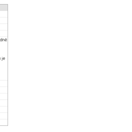
edně
 je