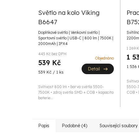
Světlo na kolo Viking
Prac
B6647
B75
Doplňkové světlo | Venkovní světlo |
Svítiln
Sportovní světlo | USB-C | 800 lm | 7500K |
2200mA
2000mAh | IPX4
1 269 
445 Kč bez DPH
1 5
Objednáno
539 Kč
Měrná
1 536 
Detail
Měrná
539 Kč / 1 ks
cena:
cena:
Svítivo
Svítivost 800 lm • barva světla 5500-
5500-7
7500K • zdroj světla SMD + COB • kapacita
COB • k
baterie...
Popis
Podobné (4)
Související soubory 