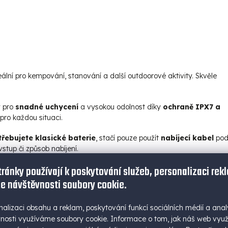
ální pro kempování, stanování a další outdoorové aktivity. Skvěle
y pro
snadné uchycení
a vysokou odolnost díky
ochraně IPX7 a
pro každou situaci.
řebujete klasické baterie
, stačí pouze použít
nabíjecí kabel
pod
stup či způsob nabíjení.
tránky používají k poskytování služeb, personalizaci rek
e návštěvnosti soubory cookie.
nalizaci obsahu a reklam, poskytování funkcí sociálních médií a anal
nosti využíváme soubory cookie. Informace o tom, jak náš web vyu