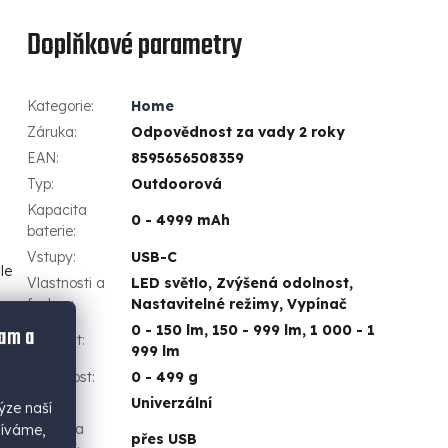
Doplňkové parametry
Kategorie
:
Home
Záruka
:
Odpovědnost za vady 2 roky
EAN
:
8595656508359
Typ
:
Outdoorová
Kapacita
0 - 4999 mAh
baterie
:
Vstupy
:
USB-C
le
Vlastnosti a
LED světlo, Zvýšená odolnost,
funkce
:
Nastavitelné režimy, Vypínač
lam a
0 - 150 lm, 150 - 999 lm, 1 000 - 1
Svítivost
:
999 lm
Hmotnost
:
0 - 499 g
Použití
:
Univerzální
ýze naší
Podpora
žíváme,
přes USB