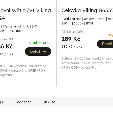
ovní světlo 3v1 Viking
Čelovka Viking B655
24
Světlo na čelo | Venkovní světlo | 3x 
250 lm | 6500K | IPX4
a | Přenosné světlo | USB-C |
h | IPX4 | IK07
239 Kč bez DPH
Obj
289 Kč
Kč bez DPH
Skladem
(>5 ks)
Detail
36 Kč
Měrná
289 Kč / 1 ks
cena:
Detail
Kč / 1 ks
Svítivost 85–250 lm (vysoká) • barv
světla 6000–6500K • zdroj světla 
st 380 lm (vysoká) • barva světla
XPG + COB • baterie 3×...
500K • zdroj světla CREE XPG +
apacita...
(1)
Hodnocení
Diskuze