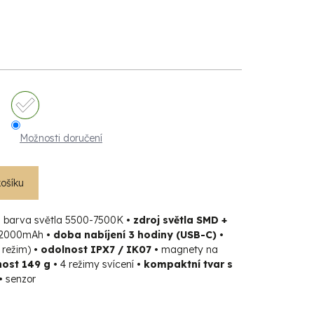
Možnosti doručení
košíku
•
barva světla 5500-7500K
• zdroj světla SMD +
/ 2000mAh
• doba nabíjení 3 hodiny (USB-C) •
 režim)
• odolnost IPX7 / IK07 •
magnety na
ost 149 g •
4 režimy svícení
• kompaktní tvar s
•
senzor