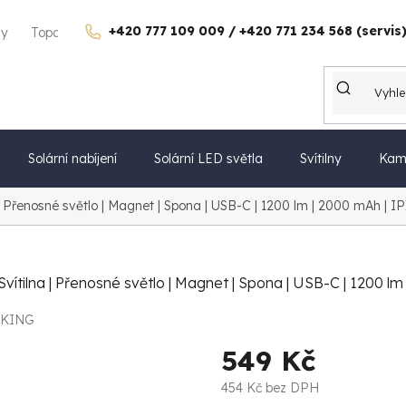
+420 777 109 009 / +420 771 234 568 (servis
gy
Topdon Česko
Kontakty
Kariéra
Dárkové poukazy
Solární nabíjení
Solární LED světla
Svítilny
Kam
 | Přenosné světlo | Magnet | Spona | USB-C | 1200 lm | 2000 mAh | IP
Svítilna | Přenosné světlo | Magnet | Spona | USB-C | 1200 lm
IKING
549 Kč
454 Kč bez DPH