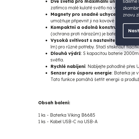
sdílíme
Dvě světla pro maximální univerzálnos
zatímco malé kulaté světlo na vrchu je ideá
zkombino
Magnety pro snadné uchycení
: Baterk
znovu zí
umožňuje připevnit ji na kovové povrchy, ne
Kompaktní a odolná konstrukce
: S ro
Nast
(ochrana proti nárazům) je baterka Vikin
Vysoká svítivost s nastavitelnými rež
lm) pro různé potřeby. Stačí stisknout tlačít
Dlouhá výdrž
: S kapacitou baterie 2000m
světla.
Rychlé nabíjení
: Nabíjejte pohodlně přes 
Senzor pro úsporu energie
: Baterka je 
Tato funkce pomáhá šetřit energii a prodluž
Obsah balení:
1 ks - Baterka Viking B6685
1 ks - Kabel USB-C na USB-A