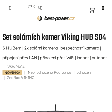
Přejít
CZK
na
NÁKUPNÍ
obsah
KOŠÍK
Set solárních kamer Viking HUB S04
S HUBem | 2x solární kamera | bezpečností kamera |
připojení přes LAN | připojení přes WiFi | indoor | outdoor
VSWRK04
Průměrné
Neohodnoceno
Podrobnosti hodnocení
NOVINKA
hodnocení
Značka:
VIKING
produktu
je
0,0
z
5
hvězdiček.