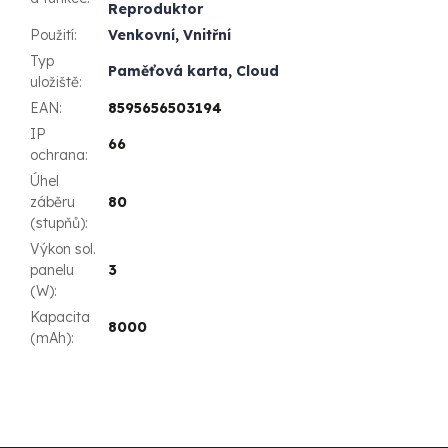
Reproduktor
Použití
:
Venkovní
,
Vnitřní
Typ
Paměťová karta
,
Cloud
uložiště
:
EAN
:
8595656503194
IP
66
ochrana
:
Úhel
záběru
80
(stupňů)
:
Výkon sol.
panelu
3
(W)
:
Kapacita
8000
(mAh)
: