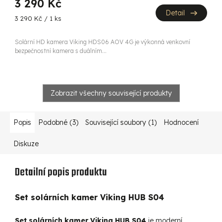
3 290 Kč
A
Detail
Měrná
3 290 Kč / 1 ks
cena:
Solární HD kamera Viking HDS06 AOV 4G je výkonná venkovní
bezpečnostní kamera s duálním...
Zobrazit všechny související produkty
Popis
Podobné (3)
Související soubory (1)
Hodnocení
Diskuze
Detailní popis produktu
Set solárních kamer Viking HUB S04
Set solárních kamer Viking HUB S04
je moderní