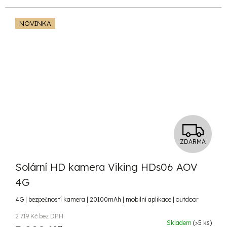
NOVINKA
Z
ZDARMA
D
Solární HD kamera Viking HDs06 AOV
A
4G
R
4G | bezpečností kamera | 20100mAh | mobilní aplikace | outdoor
M
2 719 Kč bez DPH
Skladem
(>5 ks)