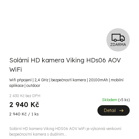
Z
ZDARMA
D
Solární HD kamera Viking HDs06 AOV
A
WiFi
R
Wifi připojení | 2,4 GHz | bezpečností kamera | 20100mAh | mobilní
aplikace | outdoor
M
2 430 Kč bez DPH
A
Skladem
(>5 ks)
2 940 Kč
Detail
Měrná
2 940 Kč / 1 ks
cena:
Solární HD kamera Viking HDS06 AOV WiFi je výkonná venkovní
bezpečnostní kamera s duálním...