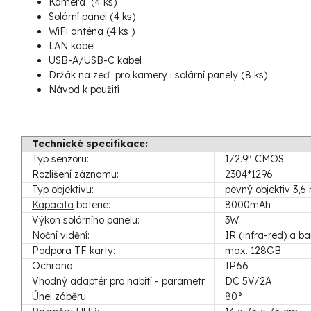
Kamera (4 ks)
Solární panel (4 ks)
WiFi anténa (4 ks )
LAN kabel
USB-A/USB-C kabel
Držák na zeď pro kamery i solární panely (8 ks)
Návod k použití
Technické specifikace:
Typ senzoru:
1/2.9" CMOS
Rozlišení záznamu:
2304*1296
Typ objektivu:
pevný objektiv 3,
Kapacita
baterie:
8000mAh
Výkon solárního panelu:
3W
Noční vidění:
IR (infra-red) a b
Podpora TF karty:
max. 128GB
Ochrana:
IP66
Vhodný adaptér pro nabití - parametr
DC 5V/2A
Úhel záběru
80°