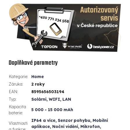
Doplňkové parametry
Kategorie
:
Home
Záruka
:
2 roky
EAN
:
8595656503194
Typ
:
Solární
,
WIFI
,
LAN
Kapacita
5 000 - 15 000 mAh
baterie
:
IP64 a více
,
Senzor pohybu
,
Mobilní
Vlastnosti
aplikace
,
Noční vidění
,
Mikrofon
,
a funkce
: