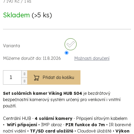
Měrná
7 190 Kč / 1 ks
cena:
Skladem
(>5 ks)
Varianta
Můžeme doručit do:
11.8.2026
Možnosti doručení
Přidat do košíku
Set solárních kamer Viking HUB S04
je bezdrátový
bezpečnostní kamerový systém určený pro venkovní i vnitřní
použití.
Centrální HUB ⋅
4 solární kamery
⋅ Připojení síťovým kabelem
•
WiFi připojení
• 3MP obraz ⋅
PIR funkce do 7m
• IR barevné
noční vidění •
TF/SD card uložiště
• Cloudové úložiště •
Výkon