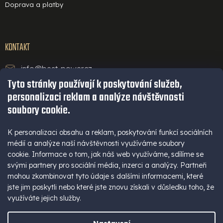
Doprava a platby
KONTAKT
info@best-power.cz
Tyto stránky používají k poskytování služeb,
technická podpora a servis
personalizaci reklam a analýze návštěvnosti
+420 771 234 568
soubory cookie.
infolinka
+420 777 109 009
K personalizaci obsahu a reklam, poskytování funkcí sociálních
médií a analýze naší návštěvnosti využíváme soubory
(Po - Pá 9-16 hod)
cookie. Informace o tom, jak náš web využíváme, sdílíme se
+420 777 109 009
svými partnery pro sociální média, inzerci a analýzy. Partneři
mohou zkombinovat tyto údaje s dalšími informacemi, které
jste jim poskytli nebo které jste znovu získali v důsledku toho, že
využíváte jejich služby.