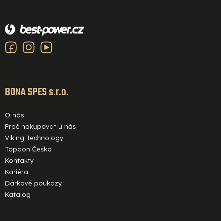
Z
á
p
a
t
í
BONA SPES s.r.o.
O nás
Proč nakupovat u nás
Viking Technology
Topdon Česko
Kontakty
Kariéra
Dárkové poukazy
Katalog