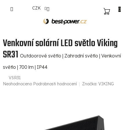
Přejít
CZK
na
NÁKUPNÍ
obsah
KOŠÍK
Venkovní solární LED světlo Viking
SR31
Outdoorové světlo | Zahradní světlo | Venkovní
světlo | 700 lm | IP44
VSR31
Průměrné
Neohodnoceno
Podrobnosti hodnocení
Značka:
VIKING
hodnocení
produktu
je
0,0
z
5
hvězdiček.