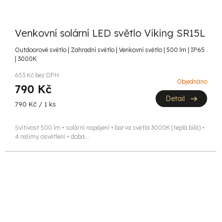
Venkovní solární LED světlo Viking SR15L
Outdoorové světlo | Zahradní světlo | Venkovní světlo | 500 lm | IP65
| 3000K
653 Kč bez DPH
Objednáno
790 Kč
Detail
Měrná
790 Kč / 1 ks
cena:
Svítivost 500 lm • solární napájení • barva světla 3000K (teplá bílá) •
4 režimy osvětlení • doba...