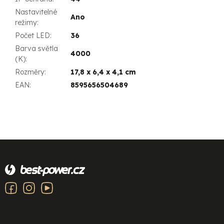
Nastavitelné
Ano
režimy
:
Počet LED
:
36
Barva světla
4000
(K)
:
Rozměry
:
17,8 x 6,4 x 4,1 cm
EAN
:
8595656504689
Z
á
p
a
t