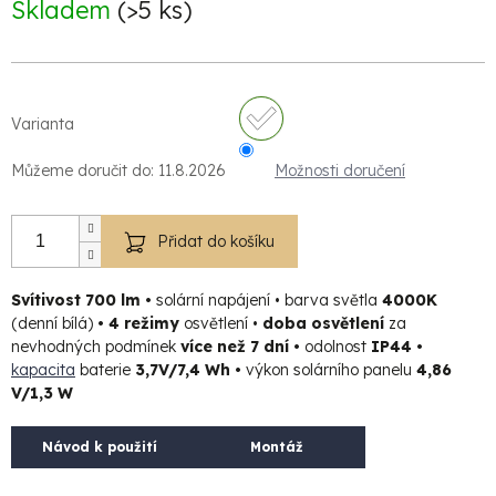
Skladem
(>5 ks)
Varianta
Můžeme doručit do:
11.8.2026
Možnosti doručení
Přidat do košíku
Svítivost 700 lm
•
solární napájení • barva světla
4000K
(denní bílá)
•
4 režimy
osvětlení •
doba osvětlení
za
nevhodných podmínek
více než 7 dní •
odolnost
IP44
•
kapacita
baterie
3,7V/7,4 Wh
•
výkon solárního panelu
4,86
V/1,3 W
Návod k použití
Montáž