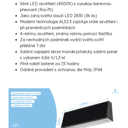
Silné LED osvětlení (4000K) s vysokou barevnou
přesností (Ra>70)
Jako zdroj světla slouží LED 2835 (36 ks)
Moderní technologie ALS2.3 zajišťuje stálé osvětlení i
při proměnlivých podmínkách
4 režimy osvětlení, změna režimu pomocí tlačítka
Za nevhodných podmínek vydrží světlo svítit
přibližně 7 dní
Solární napájení skrze monokrystalický solární panel
s výkonem 4,86 V/1,3 W
Plné nabití baterie za 7,5 hodiny
Odolné provedení s ochranou dle třídy IP44