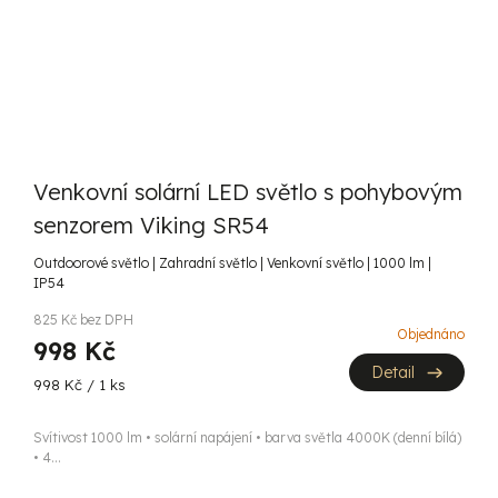
Venkovní solární LED světlo s pohybovým
senzorem Viking SR54
Outdoorové světlo | Zahradní světlo | Venkovní světlo | 1000 lm |
IP54
825 Kč bez DPH
Objednáno
998 Kč
Detail
Měrná
998 Kč / 1 ks
cena:
Svítivost 1000 lm • solární napájení • barva světla 4000K (denní bílá)
• 4...