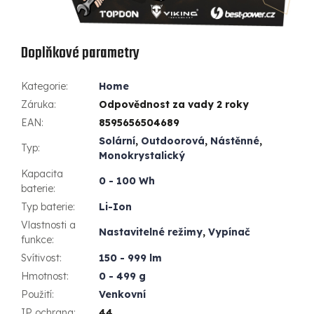
Doplňkové parametry
Kategorie
:
Home
Záruka
:
Odpovědnost za vady 2 roky
EAN
:
8595656504689
Solární
,
Outdoorová
,
Nástěnné
,
Typ
:
Monokrystalický
Kapacita
0 - 100 Wh
baterie
:
Typ baterie
:
Li-Ion
Vlastnosti a
Nastavitelné režimy
,
Vypínač
funkce
:
Svítivost
:
150 - 999 lm
Hmotnost
:
0 - 499 g
Použití
:
Venkovní
IP ochrana
:
44