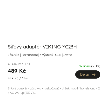
Síťový adaptér VIKING YC23H
Zásuvka | Rozbočovač | 5 výstupů | USB | Světlo
404 Kč bez DPH
Skladem
(>5 ks)
489 Kč
Detail
Měrná
489 Kč / 1 ks
cena:
Síťový adaptér • zásuvka • rozbočovač • držák mobilního telefonu • 2
x AC výstup (230V)...