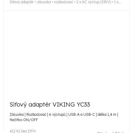
Síťový adaptér • zásuvka • rozbočovač • 2 x AC výstup (230V) • 1 x...
Síťový adaptér VIKING YC33
Zásuvka | Rozbočovač | 6 výstupů | USB-A a USB-C | délka 1,4 m |
tlačítko ON/OFF
412 Kč bez DPH