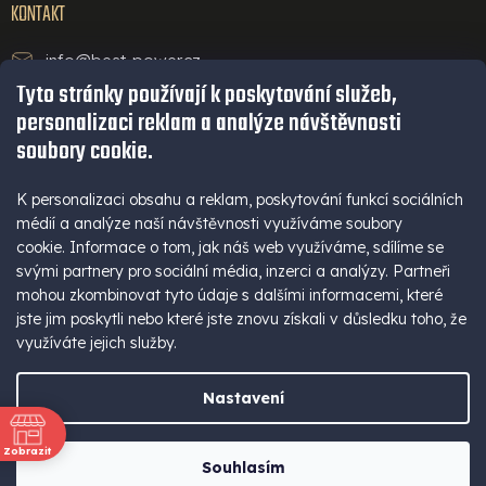
KONTAKT
info@best-power.cz
Tyto stránky používají k poskytování služeb,
technická podpora a servis
personalizaci reklam a analýze návštěvnosti
+420 771 234 568
soubory cookie.
infolinka
+420 777 109 009
K personalizaci obsahu a reklam, poskytování funkcí sociálních
médií a analýze naší návštěvnosti využíváme soubory
(Po - Pá 9-16 hod)
cookie. Informace o tom, jak náš web využíváme, sdílíme se
+420 777 109 009
svými partnery pro sociální média, inzerci a analýzy. Partneři
mohou zkombinovat tyto údaje s dalšími informacemi, které
jste jim poskytli nebo které jste znovu získali v důsledku toho, že
využíváte jejich služby.
Nastavení
Vytvořil Shoptet
Zobrazit
Souhlasím
ně
Copyright 2026
best-power
. Všechna práva vyhrazena.