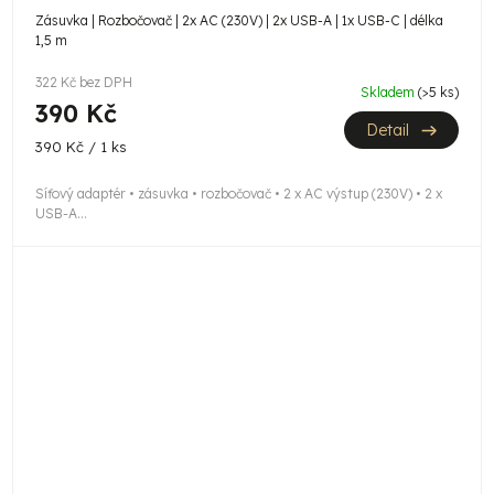
Zásuvka | Rozbočovač | 2x AC (230V) | 2x USB-A | 1x USB-C | délka
1,5 m
322 Kč bez DPH
Skladem
(>5 ks)
390 Kč
Detail
Měrná
390 Kč / 1 ks
cena:
Síťový adaptér • zásuvka • rozbočovač • 2 x AC výstup (230V) • 2 x
USB-A...