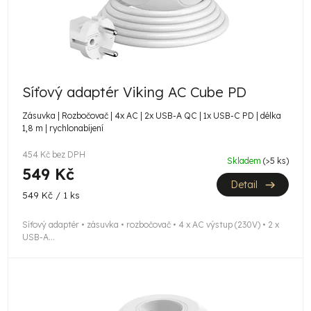
Síťový adaptér Viking AC Cube PD
Zásuvka | Rozbočovač | 4x AC | 2x USB-A QC | 1x USB-C PD | délka
1,8 m | rychlonabíjení
454 Kč bez DPH
Skladem
(>5 ks)
549 Kč
Detail
Měrná
549 Kč / 1 ks
cena:
Síťový adaptér • zásuvka • rozbočovač • 4 x AC výstup (230V) • 2 x
USB-A...