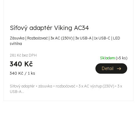
Síťový adaptér Viking AC34
Zásuvka | Rozbočovač | 3x AC (230V) | 3x USB-A | 1x USB-C | LED
svítilna
281 Kč bez DPH
Skladem
(>5 ks)
340 Kč
Detail
Měrná
340 Kč / 1 ks
cena:
Síťový adaptér • zásuvka • rozbočovač • 3 x AC výstup (230V) • 3 x
USB-A...