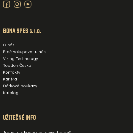
k
a
y
v
t
ý
í
BONA SPES s.r.o.
p
i
O nás
s
Proč nakupovat u nás
u
Viking Technology
Topdon Česko
Kontakty
Kariéra
Dárkové poukazy
Katalog
UŽITEČNÉ INFO
Jak je to s kapacitou powerbanky?