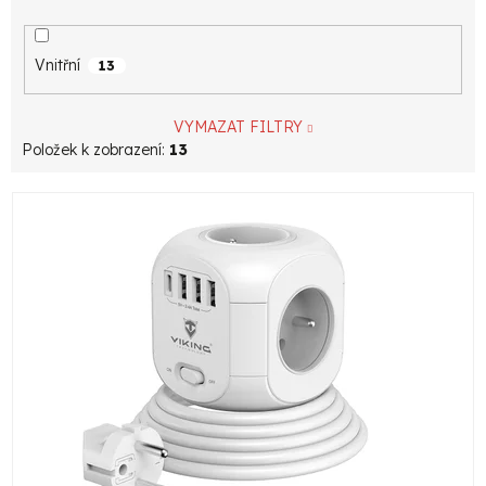
Vnitřní
13
VYMAZAT FILTRY
Položek k zobrazení:
13
V
ý
p
i
s
p
r
o