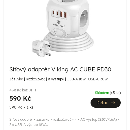
Síťový adaptér Viking AC CUBE PD30
Zásuvka | Rozbočovač | 8 výstupů | USB-A 18W | USB-C 30W
488 Kč bez DPH
Skladem
(>5 ks)
590 Kč
Detail
Měrná
590 Kč / 1 ks
cena:
Síťový adaptér • zásuvka • rozbočovač • 4 × AC výstup (230V/16A) •
2 × USB-A výstup 18W...