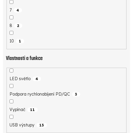
7
4
8
2
10
1
Vlastnosti a funkce
LED světlo
4
Podpora rychlonabíjení PD/QC
3
Vypínač
11
USB výstupy
13