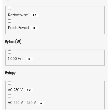
Rozbočovací
13
Prodlužovací
4
Výkon (W)
1 000 W +
8
Vstupy
AC 230 V
12
AC 220 V - 250 V
1