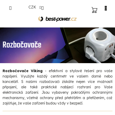
Přejít
CZK
na
NÁKUPNÍ
obsah
KOŠÍK
Rozbočovače
Rozbočovače Viking
- efektivní a stylové řešení pro vaše
napájení. Využijte každý centimetr ve vašem domě nebo
kanceláří. S našimi rozbočovači získáte nejen více možností
připojení, ale také praktické nabíjecí rozhraní pro Vaše
elektronická zařízení. Jsou vybaveny pokročilými ochrannými
mechanismy, včetně ochrany před přehřátím a přetížením, což
zajišťuje, že vaše zařízení budou vždy v bezpečí.