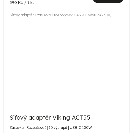
Měrná
590 Kč / 1 ks
cena:
Síťový adaptér • zásuvka • rozbočovač • 4 x AC výstup (230V,...
Síťový adaptér Viking ACT55
Zásuvka | Rozbočovač | 10 výstupů | USB-C 100W