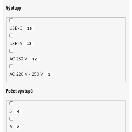
Výstupy
USB-C
13
USB-A
13
AC 230 V
12
AC 220 V - 250 V
1
Počet výstupů
5
4
6
2