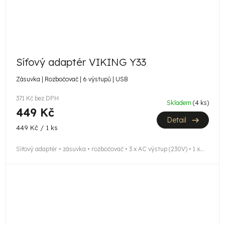
Síťový adaptér VIKING Y33
Zásuvka | Rozbočovač | 6 výstupů | USB
371 Kč bez DPH
Skladem
(4 ks)
449 Kč
Detail
Měrná
449 Kč / 1 ks
cena:
Síťový adaptér • zásuvka • rozbočovač • 3 x AC výstup (230V) • 1 x...