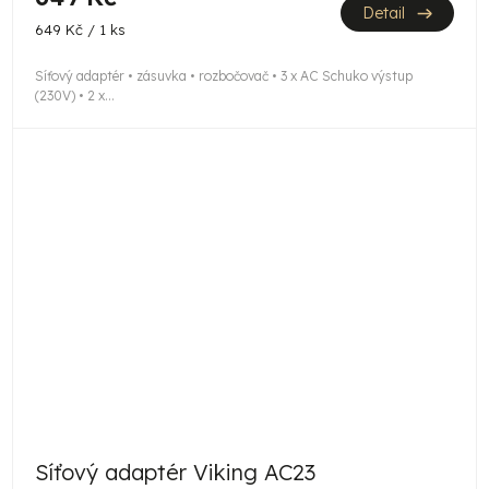
Detail
Měrná
649 Kč / 1 ks
cena:
Síťový adaptér • zásuvka • rozbočovač • 3 x AC Schuko výstup
(230V) • 2 x...
Síťový adaptér Viking AC23