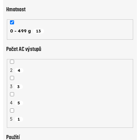
Hmotnost
0 - 499 g
13
Počet AC výstupů
2
4
3
3
4
5
5
1
Použití