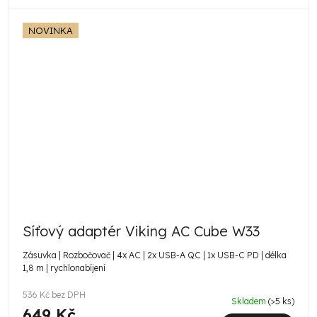
NOVINKA
Síťový adaptér Viking AC Cube W33
Zásuvka | Rozbočovač | 4x AC | 2x USB-A QC | 1x USB-C PD | délka
1,8 m | rychlonabíjení
536 Kč bez DPH
Skladem
(>5 ks)
649 Kč