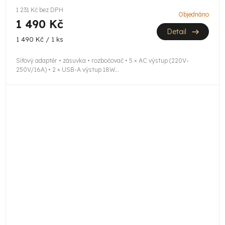
1 231 Kč bez DPH
Objednáno
1 490 Kč
Detail
Měrná
1 490 Kč / 1 ks
cena:
Síťový adaptér • zásuvka • rozbočovač • 5 × AC výstup (220V-
250V/16A) • 2 × USB-A výstup 18W...