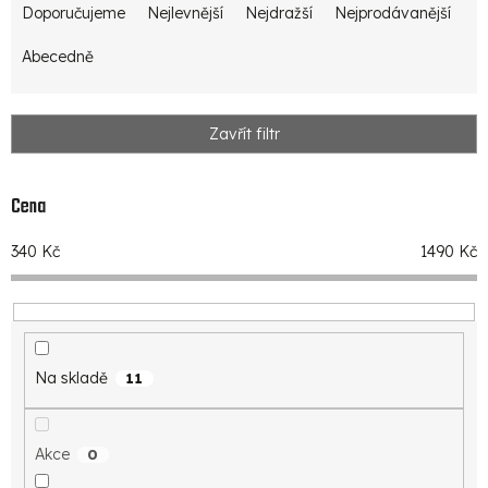
Doporučujeme
Nejlevnější
Nejdražší
Nejprodávanější
a
z
Abecedně
e
n
Zavřít filtr
í
p
Cena
r
340
Kč
1490
Kč
o
d
u
k
Na skladě
11
t
ů
Akce
0