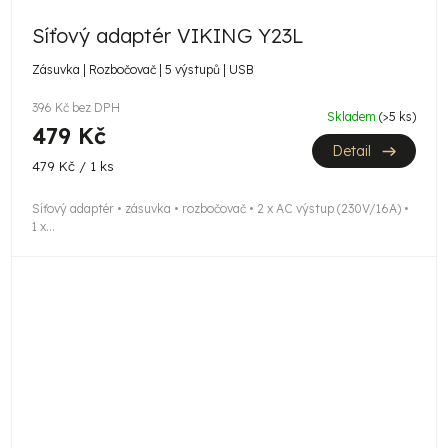
Síťový adaptér VIKING Y23L
Zásuvka | Rozbočovač | 5 výstupů | USB
396 Kč bez DPH
Skladem
(>5 ks)
479 Kč
Detail
Měrná
479 Kč / 1 ks
cena:
Síťový adaptér • zásuvka • rozbočovač • 2 x AC výstup (230V/16A) •
1 x...