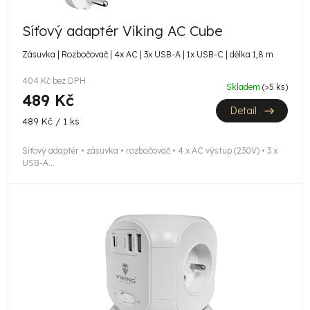
d
u
Síťový adaptér Viking AC Cube
k
Zásuvka | Rozbočovač | 4x AC | 3x USB-A | 1x USB-C | délka 1,8 m
t
404 Kč bez DPH
Skladem
(>5 ks)
ů
489 Kč
Detail
Měrná
489 Kč / 1 ks
cena:
Síťový adaptér • zásuvka • rozbočovač • 4 x AC výstup (230V) • 3 x
USB-A...