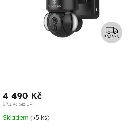
Z
ZDARMA
D
A
R
M
A
4 490 Kč
3 711 Kč bez DPH
Měrná
Skladem
(>5 ks)
cena: