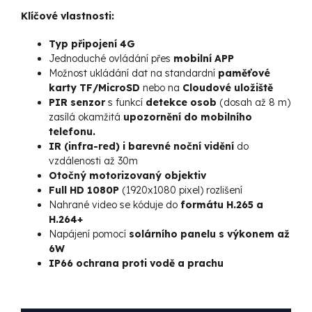
Klíčové vlastnosti:
Typ připojení 4G
Jednoduché ovládání přes
mobilní APP
Možnost ukládání dat na standardní
paměťové
karty TF/MicroSD
nebo na
Cloudové uložiště
PIR senzor
s funkcí
detekce osob
(dosah až 8 m)
zasílá okamžitá
upozornění do mobilního
telefonu.
IR (infra-red) i barevné noční vidění
do
vzdálenosti až 30m
Otočný motorizovaný objektiv
Full HD 1080P
(1920x1080 pixel) rozlišení
Nahrané video se kóduje do
formátu H.265 a
H.264+
Napájení pomocí
solárního panelu s výkonem až
6W
IP66 ochrana proti vodě a prachu