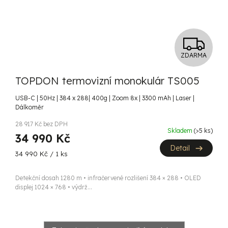
Z
ZDARMA
D
TOPDON termovizní monokulár TS005
A
USB-C | 50Hz | 384 x 288| 400g | Zoom 8x | 3300 mAh | Laser |
R
Dálkoměr
M
28 917 Kč bez DPH
Skladem
(>5 ks)
34 990 Kč
A
Detail
Měrná
34 990 Kč / 1 ks
cena:
Detekční dosah 1280 m • infračervené rozlišení 384 × 288 • OLED
displej 1024 × 768 • výdrž...