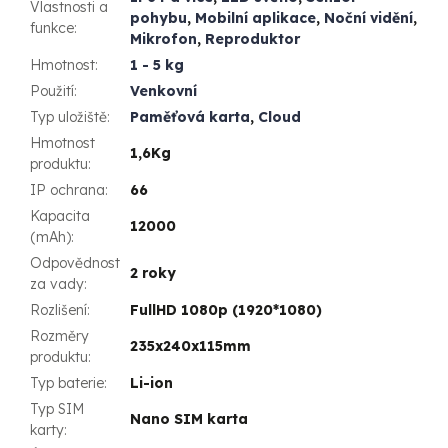
Vlastnosti a
pohybu
,
Mobilní aplikace
,
Noční vidění
,
funkce
:
Mikrofon
,
Reproduktor
Hmotnost
:
1 - 5 kg
Použití
:
Venkovní
Typ uložiště
:
Paměťová karta
,
Cloud
Hmotnost
1,6Kg
produktu
:
IP ochrana
:
66
Kapacita
12000
(mAh)
:
Odpovědnost
2 roky
za vady
:
Rozlišení
:
FullHD 1080p (1920*1080)
Rozměry
235x240x115mm
produktu
:
Typ baterie
:
Li-ion
Typ SIM
Nano SIM karta
karty
: