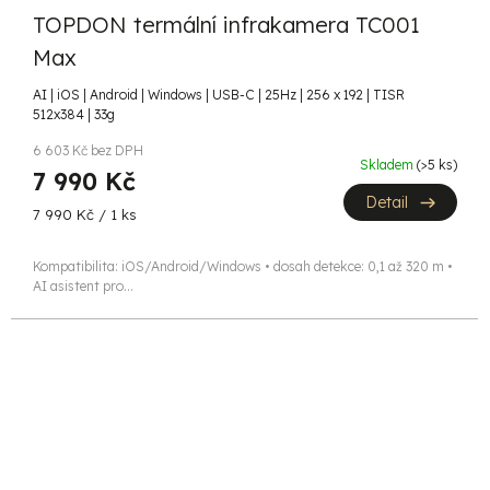
TOPDON termální infrakamera TC001
A
Max
R
AI | iOS | Android | Windows | USB-C | 25Hz | 256 x 192 | TISR
512x384 | 33g
M
6 603 Kč bez DPH
A
Skladem
(>5 ks)
7 990 Kč
Detail
Měrná
7 990 Kč / 1 ks
cena:
Kompatibilita: iOS/Android/Windows • dosah detekce: 0,1 až 320 m •
AI asistent pro...