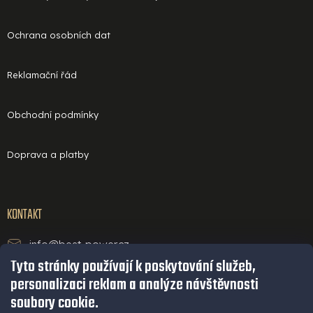
Ochrana osobních dat
Reklamační řád
Obchodní podmínky
Doprava a platby
KONTAKT
info@best-power.cz
Tyto stránky používají k poskytování služeb,
technická podpora a servis
personalizaci reklam a analýze návštěvnosti
+420 771 234 568
soubory cookie.