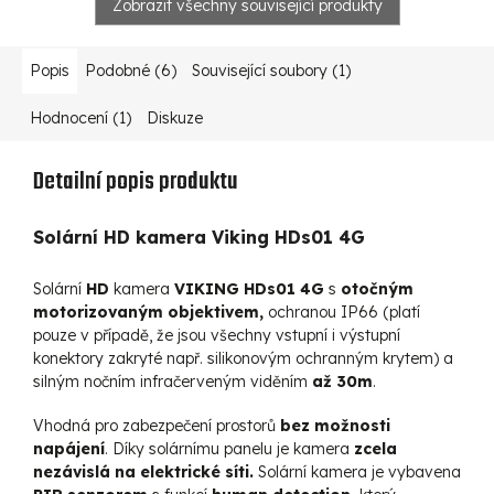
Zobrazit všechny související produkty
Popis
Podobné (6)
Související soubory (1)
Hodnocení (1)
Diskuze
Detailní popis produktu
Solární HD kamera Viking HDs01 4G
Solární
HD
kamera
VIKING HDs01 4G
s
otočným
motorizovaným objektivem,
ochranou IP66 (platí
pouze v případě, že jsou všechny vstupní i výstupní
konektory zakryté např. silikonovým ochranným krytem) a
silným nočním infračerveným viděním
až 30m
.
Vhodná pro zabezpečení prostorů
bez možnosti
napájení
. Díky solárnímu panelu je kamera
zcela
nezávislá na elektrické síti.
Solární kamera je vybavena