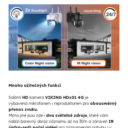
Mnoho užitečných funkcí
Solární
HD
kamera
VIKING HDs01 4G
je
vybavená mikrofonem i reproduktorem pro
obousměrný
přenos zvuku.
Mimo jiné jsou zde i
dva světelné zdroje
, které vám
nabízí barevný obraz záznamu až na 30m a zároveň
IR
(infra-red) noční vidění
pro zaznamenání pohybu i v