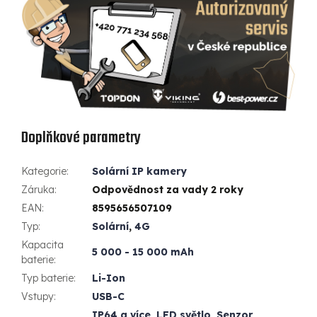
Doplňkové parametry
Kategorie
:
Solární IP kamery
Záruka
:
Odpovědnost za vady 2 roky
EAN
:
8595656507109
Typ
:
Solární
,
4G
Kapacita
5 000 - 15 000 mAh
baterie
:
Typ baterie
:
Li-Ion
Vstupy
:
USB-C
IP64 a více
,
LED světlo
,
Senzor