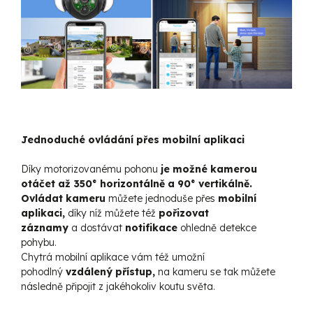
Jednoduché ovládání přes mobilní aplikaci
Díky motorizovanému pohonu
je možné kamerou
otáčet až 350° horizontálně a 90° vertikálně.
Ovládat kameru
můžete jednoduše přes
mobilní
aplikaci,
díky níž můžete též
pořizovat
záznamy
a
dostávat
notifikace
ohledně detekce
pohybu.
Chytrá mobilní aplikace vám též umožní
pohodlný
vzdálený přístup,
n
a kameru se tak můžete
následně připojit z jakéhokoliv koutu světa.