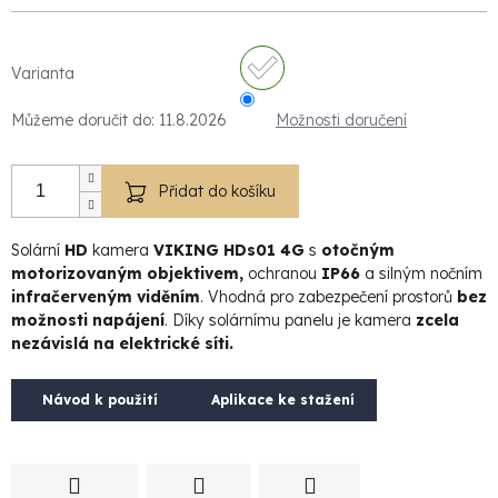
Varianta
Můžeme doručit do:
11.8.2026
Možnosti doručení
Přidat do košíku
Solární
HD
kamera
VIKING HDs01 4G
s
otočným
motorizovaným objektivem,
ochranou
IP66
a silným nočním
infračerveným viděním
. Vhodná pro zabezpečení prostorů
bez
možnosti napájení
. Díky solárnímu panelu je kamera
zcela
nezávislá na elektrické síti.
Návod k použití
Aplikace ke stažení