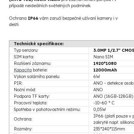
případě neideálních světelných podmínek.
Ochrana
IP66
vám zaručí bezpečné užívaní kamery i v
dešti.
Technické specifikace:
Typ senzoru:
3.0MP 1/2.7" CMO
SIM karta:
Nano SIM
Rozlišení záznamu:
1920*1080
Kapacita
baterie:
12000mAh
Výkon solárního panelu:
6W
PIR:
ANO - detekce osob
Noční mód:
ANO
Podpora TF karty:
ANO (16GB-128GB)
Pracovní teplota:
-10~60 ° C
Spotřeba v pohotovostním režimu:
0,05W
IP66 (platí pouze v 
Ochrana:
zakryté např. silik
Rozměry:
235*240*115mm