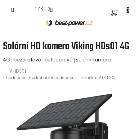
Přejít
CZK
na
NÁKUPNÍ
obsah
KOŠÍK
Solární HD kamera Viking HDs01 4G
4G | bezdrátová | outdoorová | solární kamera
VHDS01
Průměrné
1 hodnocení
Podrobnosti hodnocení
Značka:
VIKING
hodnocení
produktu
je
5,0
z
5
hvězdiček.