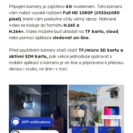
Připojení kamery je zajištěno
4G
modemem. Tato kamera
vám nabízí vysoké rozlišení
Full HD 1080P (1920x1080
pixel)
, které vám poskytne vždy věrný obraz. Nahrané
video se kóduje do formátu
H.265 a
H.264+.
Video můžete buď ukládat na
TF
kartu, cloud
,
nebo pomocí aplikace
sledovat on-line.
Před spuštěním kamery stačí vložit
TF/micro SD kartu a
aktivní SIM kartu,
pak velice jednoduše spárovat s
mobilní aplikací a kamera je on-line a připravena k přenosu
obrazu i zvuku, ve dne i v noci.