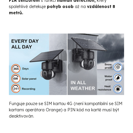
PIR senzorem
s funkcí
human detection,
který
spolehlivě detekuje
pohyb osob
až na
vzdálenost 8
metrů.
Funguje pouze se SIM kartou 4G (není kompatibilní se SIM
kartami operátora Orange) a PIN kód na kartě musí být
deaktivován.