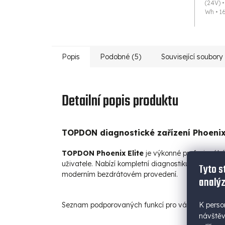
(24V) 
Wh • 16l
Popis
Podobné (5)
Související soubory 
Detailní popis produktu
TOPDON diagnostické zařízení Phoenix
TOPDON Phoenix Elite
je výkonné profesionální
uživatele. Nabízí kompletní diagnostiku vozidel, r
Tyto s
moderním bezdrátovém provedení.
analýz
K perso
Seznam podporovaných funkcí pro váš model vo
návštěv