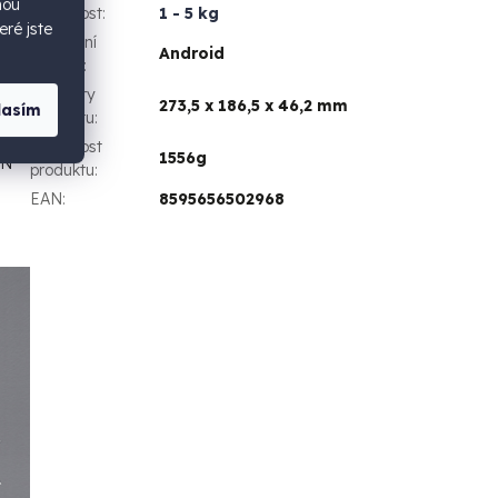
hou
Hmotnost
:
1 - 5 kg
eré jste
Operační
Android
systém
:
Rozměry
273,5 x 186,5 x 46,2 mm
lasím
produktu
:
Hmotnost
1556g
ON
produktu
:
EAN
:
8595656502968