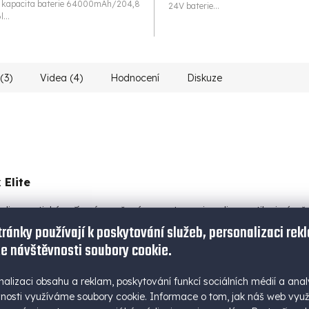
• kapacita baterie 64000mAh/204,8
24V baterie...
...
(3)
Videa (4)
Hodnocení
Diskuze
 Elite
 diagnostické zařízení navržené pro autoservisy, diagnostiky i nároč
ozsáhlé servisní funkce, online kódování i pokročilé testovací možnosti
tránky používají k poskytování služeb, personalizaci rek
e návštěvnosti soubory cookie.
nalizaci obsahu a reklam, poskytování funkcí sociálních médií a anal
zidla
naleznete na tomto odkazu.
nosti využíváme soubory cookie. Informace o tom, jak náš web vyu