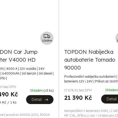
Z
D
ZDARMA
A
DON Car Jump
TOPDON Nabíječka
R
rter V4000 HD
autobaterie Tornado
M
A
90000
 | 4000 A | 12V vozidla | 24V
 | 64000mAh | 16l benzín | 16l diesel |
Profesionální nabíječka autobaterií |
tlo |
bateriemi 12V i 24V | Příkon až 160
Kč bez DPH
Sklade
17 678 Kč bez DPH
Skladem
(>5 ks)
490 Kč
21 390 Kč
Detail
Detail
 Kč / 1 ks
Kompatibilní s bateriemi AGM, LI WE
vací proud až 4000A (12V), 3000A
MF CAL, EFB a Li-ion • Určeno pro 1