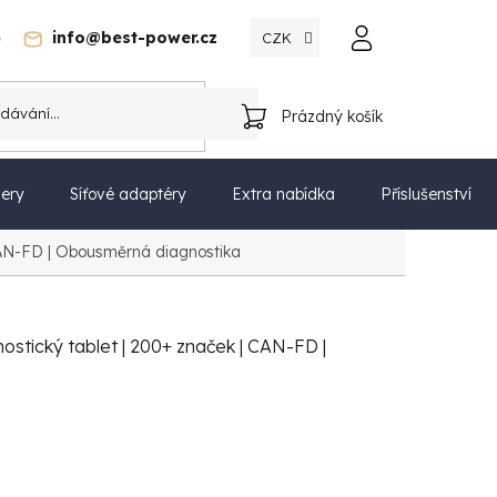
)
info@best-power.cz
CZK
Katalog
Prázdný košík
NÁKUPNÍ
KOŠÍK
ery
Síťové adaptéry
Extra nabídka
Příslušenství
CAN-FD | Obousměrná diagnostika
stický tablet | 200+ značek | CAN-FD |