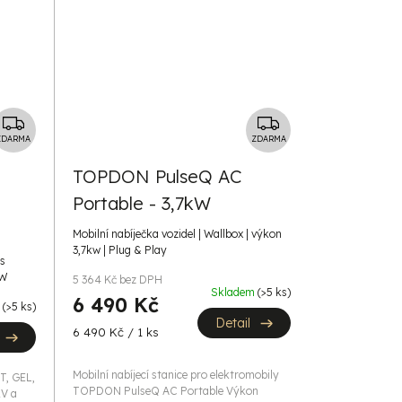
Z
Z
D
D
ZDARMA
ZDARMA
A
A
TOPDON PulseQ AC
R
R
Portable - 3,7kW
M
M
A
A
Mobilní nabíječka vozidel | Wallbox | výkon
3,7kw | Plug & Play
 s
0W
5 364 Kč bez DPH
Skladem
(>5 ks)
6 490 Kč
m
(>5 ks)
Detail
Měrná
6 490 Kč / 1 ks
cena:
Mobilní nabíjecí stanice pro elektromobily
T, GEL,
TOPDON PulseQ AC Portable Výkon
2V a