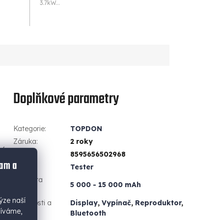
3.7kW...
Doplňkové parametry
Kategorie
:
TOPDON
Záruka
:
2 roky
né
EAN
:
8595656502968
 v
lam a
Typ
:
Tester
Kapacita
5 000 - 15 000 mAh
baterie
:
ýze naší
Vlastnosti a
Display
,
Vypínač
,
Reproduktor
,
žíváme,
funkce
:
Bluetooth