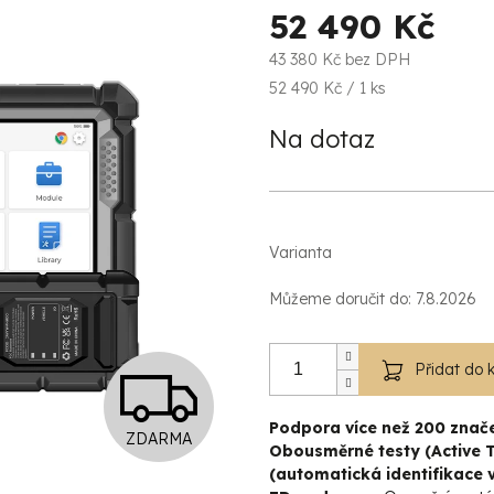
52 490 Kč
43 380 Kč bez DPH
Měrná
52 490 Kč / 1 ks
cena:
Na dotaz
Varianta
Můžeme doručit do:
7.8.2026
Z
Přidat do 
Podpora více než 200 znače
ZDARMA
D
Obousměrné testy (Active T
(automatická identifikace v