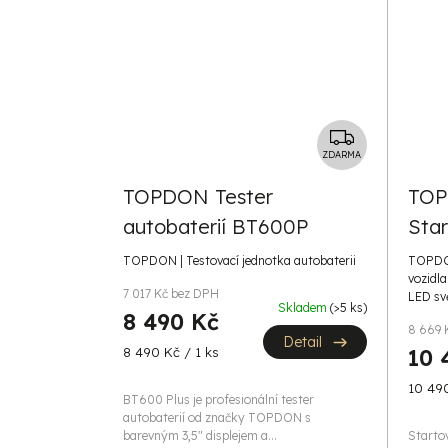
Z
D
ZDARMA
A
TOPDON Tester
TOP
R
autobaterií BT600P
Sta
M
A
TOPDON | Testovací jednotka autobaterii
TOPDON
vozidla
7 017 Kč bez DPH
LED svě
Skladem
(>5 ks)
8 490 Kč
8 669 
Detail
Měrná
8 490 Kč / 1 ks
10 
cena:
Měrná
10 490
BT600 Plus je profesionální tester
cena:
autobaterií od značky TOPDON s
barevným 3,5" displejem a...
Starto