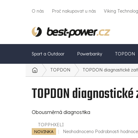
Přejít
na
O nás
Proč nakupovat u nás
Viking Technolo
obsah
Sport a Outdoor
Powerbanky
TOPDON
TOPDON
TOPDON diagnostické zaříz
Domů
TOPDON diagnostické z
Obousměrná diagnostika
TOPPHXELI
Průměrné
Neohodnoceno
Podrobnosti hodnoce
NOVINKA
hodnocení