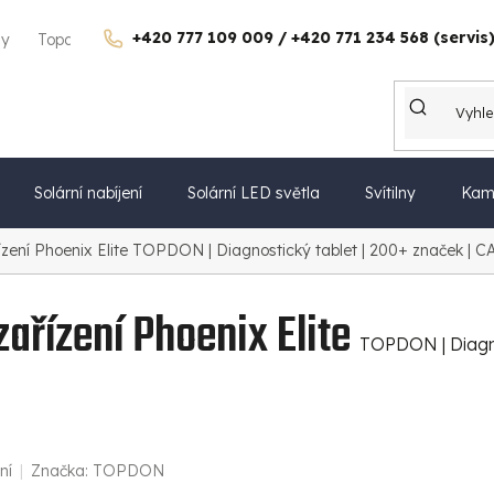
+420 777 109 009 / +420 771 234 568 (servis
gy
Topdon Česko
Kontakty
Kariéra
Dárkové poukazy
Solární nabíjení
Solární LED světla
Svítilny
Kam
ení Phoenix Elite
TOPDON | Diagnostický tablet | 200+ značek | 
ařízení Phoenix Elite
TOPDON | Diagno
ní
Značka:
TOPDON