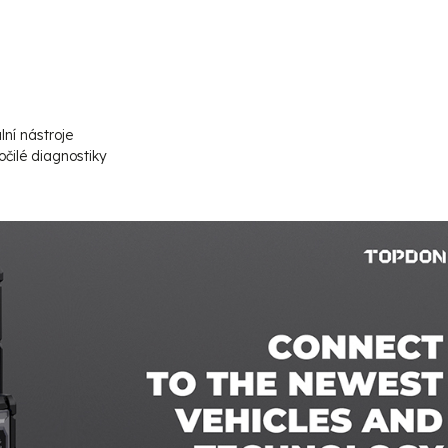
lní nástroje
očilé diagnostiky