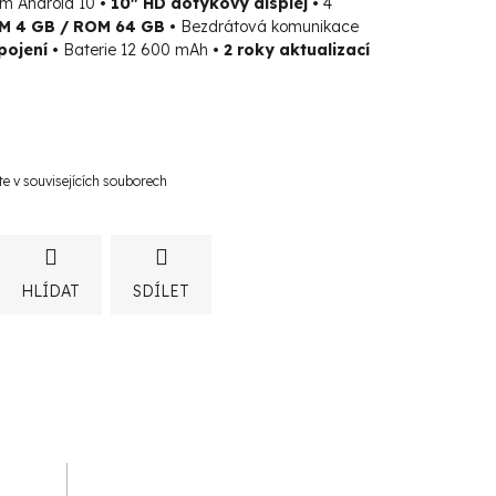
ém Android 10
• 10" HD dotykový displej •
4
M 4 GB / ROM 64 GB •
Bezdrátová komunikace
pojení •
Baterie 12 600 mAh
• 2 roky aktualizací
te v souvisejících souborech
HLÍDAT
SDÍLET