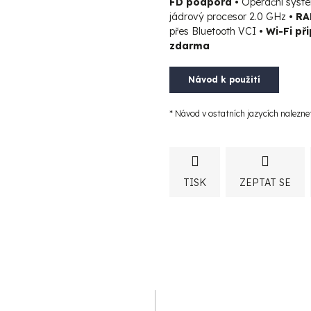
FD podpora •
Operační syst
jádrový procesor 2.0 GHz
• RA
A
přes Bluetooth VCI
• Wi-Fi při
zdarma
R
Návod k použití
* Návod v ostatních jazycích nalezne
M
A
TISK
ZEPTAT SE