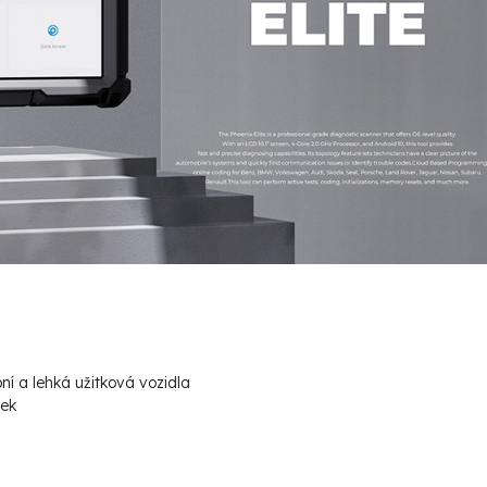
bní a lehká užitková vozidla
tek