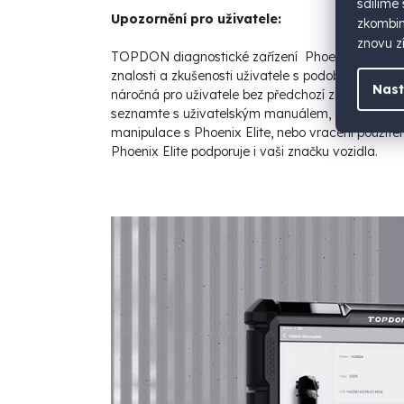
sdílíme
Upozornění pro uživatele:
zkombino
znovu zí
TOPDON diagnostické zařízení Phoenix Elite je pr
znalosti a zkušenosti uživatele s podobným typem
Nast
náročná pro uživatele bez předchozí zkušenosti s 
seznamte s uživatelským manuálem, abyste se v
manipulace s Phoenix Elite, nebo vracení použit
Phoenix Elite podporuje i vaši značku vozidla.