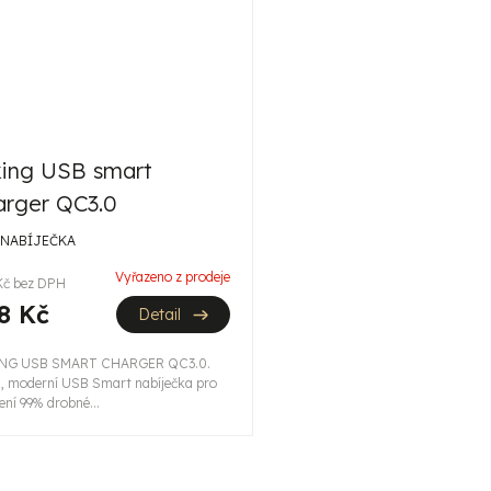
king USB smart
arger QC3.0
 NABÍJEČKA
Vyřazeno z prodeje
Kč bez DPH
8 Kč
Detail
ING USB SMART CHARGER QC3.0.
, moderní USB Smart nabíječka pro
ení 99% drobné...
O