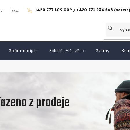
+420 777 109 009 / +420 771 234 568 (servis
gy
Topdon Česko
Kontakty
Kariéra
Dárkové poukazy
Solární nabíjení
Solární LED světla
Svítilny
Kam
azeno z prodeje