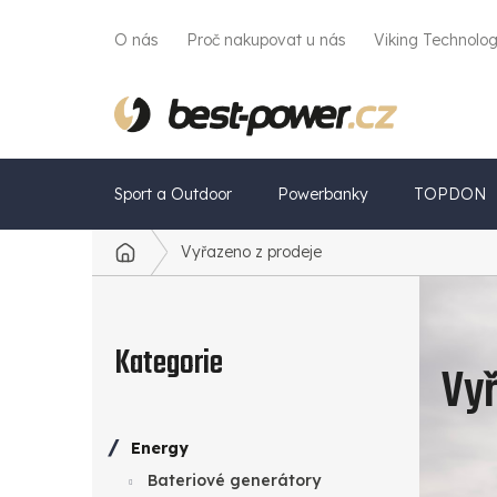
Přejít
na
O nás
Proč nakupovat u nás
Viking Technolo
obsah
Sport a Outdoor
Powerbanky
TOPDON
Vyřazeno z prodeje
Domů
P
Přeskočit
o
kategorie
Kategorie
Vyř
s
t
Energy
r
Bateriové generátory