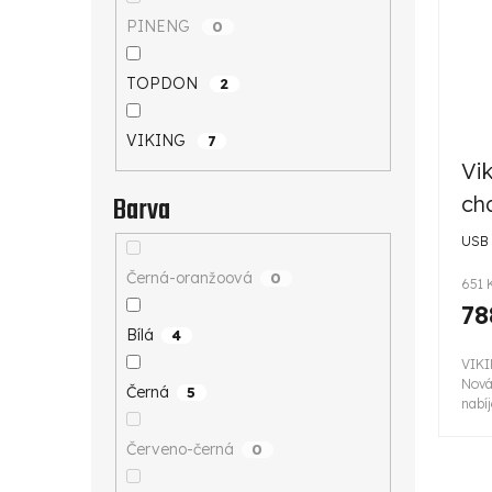
PINENG
0
TOPDON
2
VIKING
7
Vi
Barva
ch
USB
Černá-oranžoová
0
651 
78
Bílá
4
VIK
Nová
Černá
5
nabíj
Červeno-černá
0