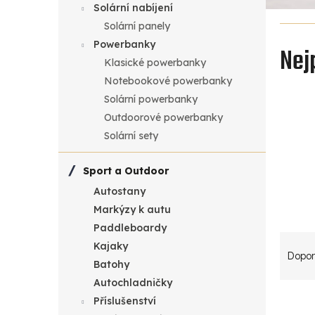
Solární nabíjení
a
Solární panely
Powerbanky
n
Nej
Klasické powerbanky
n
Notebookové powerbanky
Solární powerbanky
í
Outdoorové powerbanky
Solární sety
p
a
Sport a Outdoor
Autostany
n
Markýzy k autu
Paddleboardy
e
Ř
Kajaky
Dopor
l
a
Batohy
Autochladničky
V
z
Příslušenství