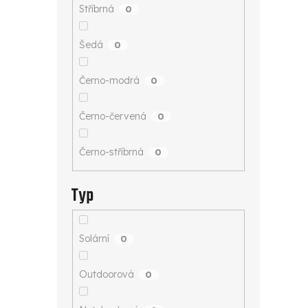
Stříbrná
0
Šedá
0
Černo-modrá
0
Černo-červená
0
Černo-stříbrná
0
Typ
Solární
0
Outdoorová
0