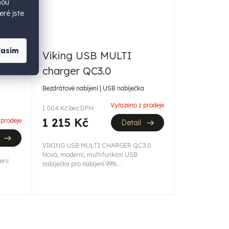
hou
eré jste
90 KČ
4 %
lasím
Viking USB MULTI
charger QC3.0
Bezdrátové nabíjení | USB nabíječka
Vyřazeno z prodeje
1 004 Kč bez DPH
1 215 Kč
 prodeje
Detail
VIKING USB MULTI CHARGER QC3.0
Nová, moderní, multifunkční USB
erií
nabíječka pro nabíjení 99%...