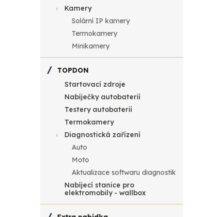
t
ů
Kamery
Solární IP kamery
ů
Termokamery
Minikamery
TOPDON
Startovací zdroje
Nabíječky autobaterií
Testery autobaterií
Termokamery
Sí
Diagnostická zařízení
AC
Auto
Zásu
Moto
AC (
Aktualizace softwaru diagnostik
371 
Nabíjecí stanice pro
elektromobily - wallbox
44
Měr
449 