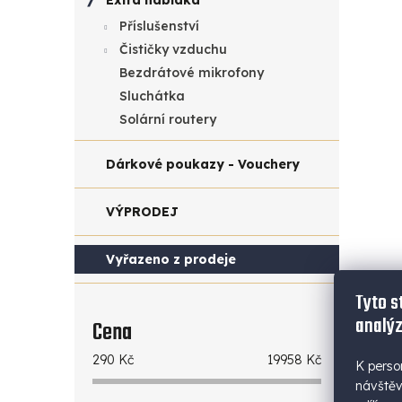
Extra nabídka
cena
Příslušenství
Síťo
x AC 
Čističky vzduchu
Bezdrátové mikrofony
Sluchátka
Solární routery
Dárkové poukazy - Vouchery
VÝPRODEJ
Vyřazeno z prodeje
Tyto s
analýz
Cena
AK
290
Kč
19958
Kč
K perso
návštěv