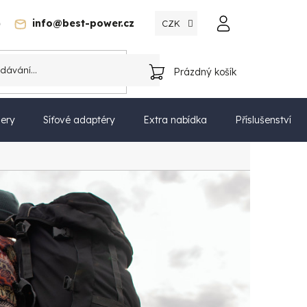
)
info@best-power.cz
CZK
Katalog
Prázdný košík
NÁKUPNÍ
KOŠÍK
ery
Síťové adaptéry
Extra nabídka
Příslušenství