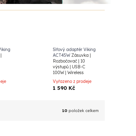
Viking
Síťový adaptér Viking
|
ACT45W
Zásuvka |
Rozbočovač | 10
výstupů | USB-C
100W | Wireless
eje
Vyřazeno z prodeje
1 590 Kč
10
položek celkem