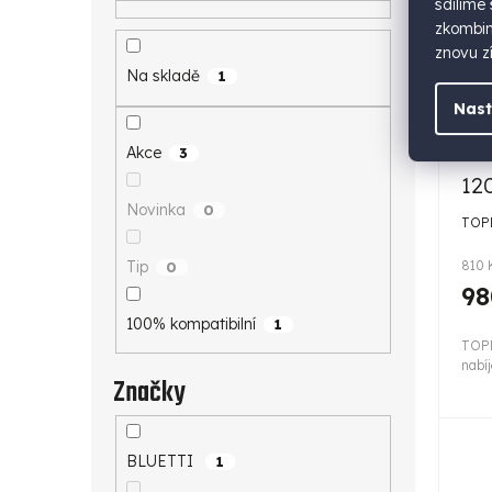
sdílíme
zkombino
znovu zí
Na skladě
1
Nast
TO
au
Akce
3
12
Novinka
0
TOPD
810 
Tip
0
98
100% kompatibilní
1
TOPD
nabí
Značky
BLUETTI
1