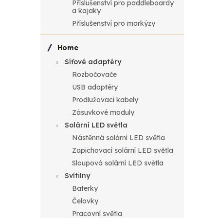
Příslušenství pro paddleboardy
ý
e
a kajaky
Příslušenství pro markýzy
p
n
Home
i
í
Síťové adaptéry
s
p
Rozbočovače
USB adaptéry
BL
p
r
Prodlužovací kabely
ge
Zásuvkové moduly
r
o
Solární LED světla
BLUE
600
o
d
Nástěnná solární LED světla
Zapichovací solární LED světla
8 25
d
u
Sloupová solární LED světla
9 
Svítilny
u
k
Baterky
Kapa
výst
k
t
Čelovky
výstu
Pracovní světla