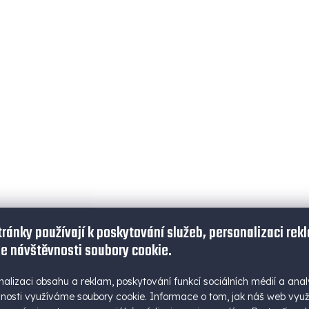
y
v
ý
p
i
s
u
tránky používají k poskytování služeb, personalizaci rek
e návštěvnosti soubory cookie.
nalizaci obsahu a reklam, poskytování funkcí sociálních médií a anal
nosti využíváme soubory cookie. Informace o tom, jak náš web vyu