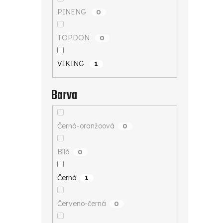
PINENG
0
TOPDON
0
VIKING
1
Barva
Černá-oranžoová
0
Bílá
0
Černá
1
Červeno-černá
0