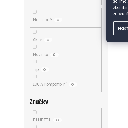
sdílíme
zkombino
znovu zí
Na skladě
0
Nast
Akce
0
Novinka
0
Tip
0
100% kompatibilní
0
Značky
BLUETTI
0