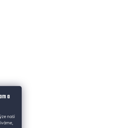
lam a
ýze naší
žíváme,