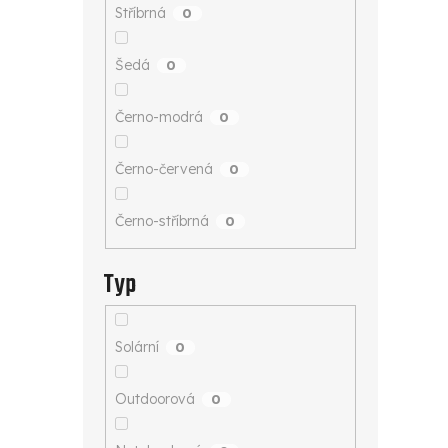
Stříbrná
0
Šedá
0
Černo-modrá
0
Černo-červená
0
Černo-stříbrná
0
Typ
Solární
0
Outdoorová
0