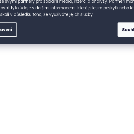
 se svými partnery pro sociální média, inzerci a analýzy. Partneři mo
vat tyto údaje s dalšími informacemi, které jste jim poskytli nebo kt
skali v důsledku toho, že využíváte jejich služby.
avení
Souh