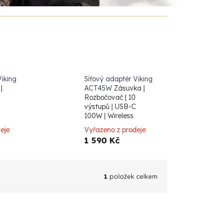
Viking
Síťový adaptér Viking
|
ACT45W
Zásuvka |
Rozbočovač | 10
výstupů | USB-C
100W | Wireless
eje
Vyřazeno z prodeje
1 590 Kč
1
položek celkem