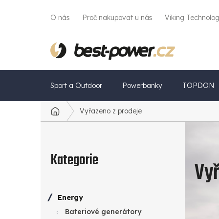
Přejít
na
O nás
Proč nakupovat u nás
Viking Technolo
obsah
Sport a Outdoor
Powerbanky
TOPDON
Vyřazeno z prodeje
Domů
P
Přeskočit
o
kategorie
Kategorie
Vyř
s
t
Energy
r
Bateriové generátory