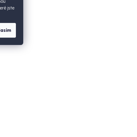
hou
eré jste
lasím