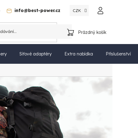
)
info@best-power.cz
CZK
Katalog
Prázdný košík
NÁKUPNÍ
KOŠÍK
ery
Síťové adaptéry
Extra nabídka
Příslušenství