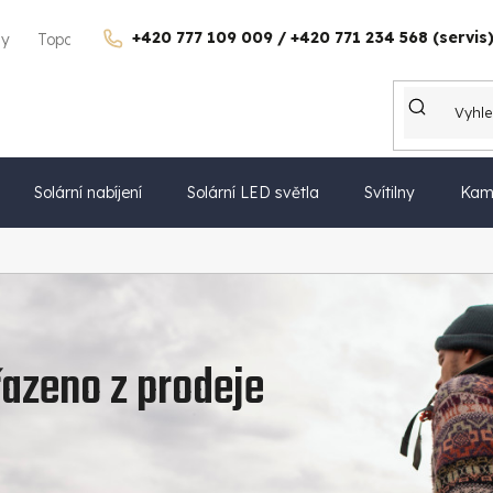
+420 777 109 009 / +420 771 234 568 (servis
gy
Topdon Česko
Kontakty
Kariéra
Dárkové poukazy
Solární nabíjení
Solární LED světla
Svítilny
Kam
azeno z prodeje