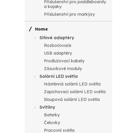
Příslušenství pro paddleboardy
ý
e
a kajaky
Příslušenství pro markýzy
p
n
Home
i
í
Síťové adaptéry
s
p
Rozbočovače
USB adaptéry
Ba
p
r
Prodlužovací kabely
BA
Zásuvkové moduly
r
o
Solární LED světla
LiFe
výk
o
d
Nástěnná solární LED světla
Zapichovací solární LED světla
9 90
d
u
Sloupová solární LED světla
11
Svítilny
u
k
Baterky
Bate
kapa
k
t
Čelovky
s vý
Pracovní světla