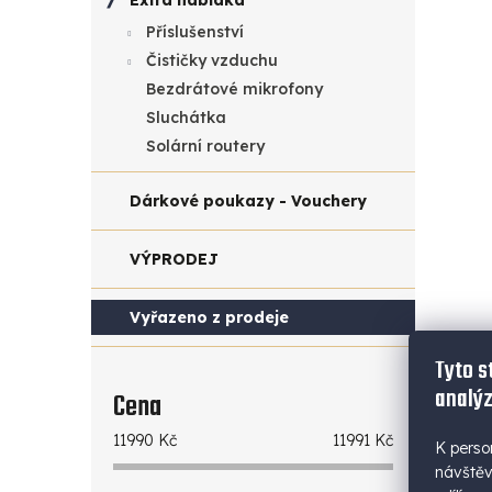
Extra nabídka
Příslušenství
Čističky vzduchu
Bezdrátové mikrofony
Sluchátka
Solární routery
Dárkové poukazy - Vouchery
VÝPRODEJ
Vyřazeno z prodeje
Tyto s
analýz
Cena
11990
Kč
11991
Kč
K perso
návštěv