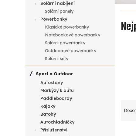
Solární nabíjení
a
Solární panely
Powerbanky
n
Nej
Klasické powerbanky
n
Notebookové powerbanky
Solární powerbanky
í
Outdoorové powerbanky
Solární sety
p
a
Sport a Outdoor
Autostany
n
Markýzy k autu
Paddleboardy
e
Ř
Kajaky
Dopor
l
a
Batohy
Autochladničky
V
z
Příslušenství