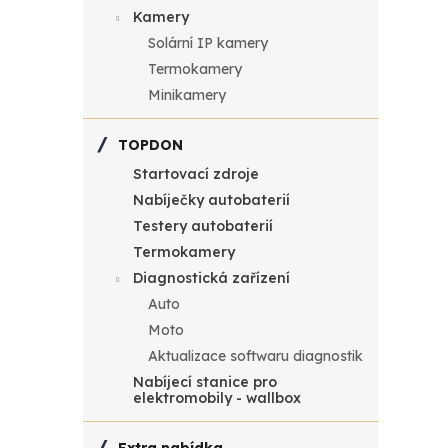
t
ů
Kamery
Solární IP kamery
ů
Termokamery
Minikamery
TOPDON
Startovací zdroje
Nabíječky autobaterií
Testery autobaterií
Termokamery
Diagnostická zařízení
Auto
Moto
Aktualizace softwaru diagnostik
Nabíjecí stanice pro
elektromobily - wallbox