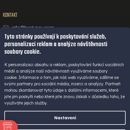
KONTAKT
info@best-power.cz
Tyto stránky používají k poskytování služeb,
technická podpora a servis
personalizaci reklam a analýze návštěvnosti
+420 771 234 568
soubory cookie.
infolinka
+420 777 109 009
K personalizaci obsahu a reklam, poskytování funkcí sociálních
médií a analýze naší návštěvnosti využíváme soubory
(Po - Pá 9-16 hod)
cookie. Informace o tom, jak náš web využíváme, sdílíme se
+420 777 109 009
svými partnery pro sociální média, inzerci a analýzy. Partneři
mohou zkombinovat tyto údaje s dalšími informacemi, které
jste jim poskytli nebo které jste znovu získali v důsledku toho, že
využíváte jejich služby.
Nastavení
Vytvořil Shoptet