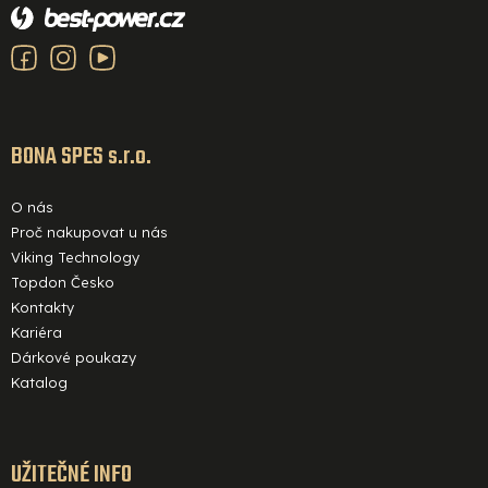
á
p
a
t
í
BONA SPES s.r.o.
O nás
Proč nakupovat u nás
Viking Technology
Topdon Česko
Kontakty
Kariéra
Dárkové poukazy
Katalog
UŽITEČNÉ INFO