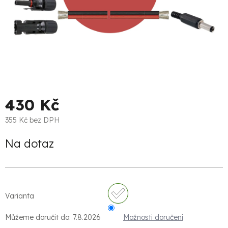
430 Kč
355 Kč bez DPH
Měrná
Na dotaz
cena:
Varianta
Můžeme doručit do:
7.8.2026
Možnosti doručení