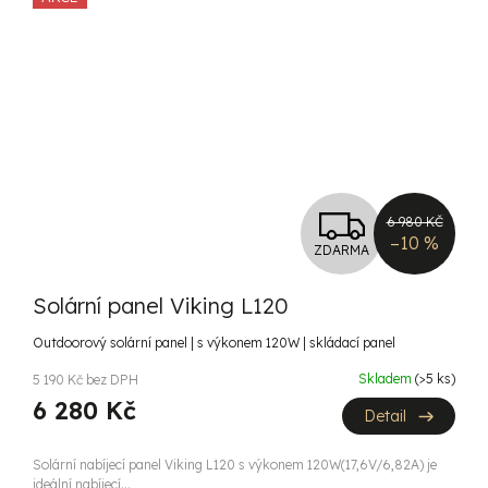
Z
6 980 KČ
–10 %
ZDARMA
D
Solární panel Viking L120
A
Outdoorový solární panel | s výkonem 120W | skládací panel
R
Skladem
(>5 ks)
5 190 Kč bez DPH
M
6 280 Kč
Detail
A
Solární nabíjecí panel Viking L120 s výkonem 120W(17,6V/6,82A) je
ideální nabíjecí...