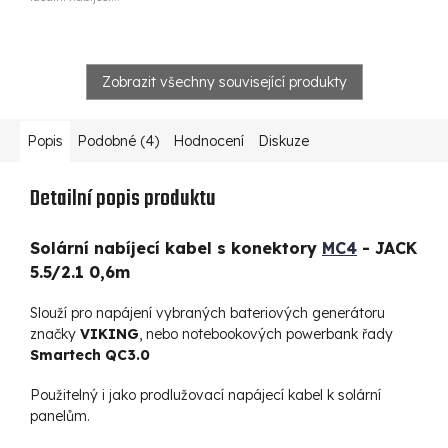
Zobrazit všechny související produkty
Popis
Podobné (4)
Hodnocení
Diskuze
Detailní popis produktu
Solární nabíjecí kabel s konektory
MC4
- JACK
5.5/2.1 0,6m
Slouží pro napájení vybraných bateriových generátoru
značky
VIKING
, nebo notebookových powerbank řady
Smartech QC3.0
Použitelný i jako prodlužovací napájecí kabel k solární
panelům.