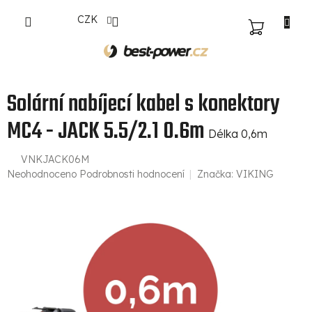
Přejít
CZK
na
NÁKUPNÍ
obsah
KOŠÍK
Solární nabíjecí kabel s konektory
MC4 - JACK 5.5/2.1 0.6m
Délka 0,6m
VNKJACK06M
Průměrné
Neohodnoceno
Podrobnosti hodnocení
Značka:
VIKING
hodnocení
produktu
je
0,0
z
5
hvězdiček.