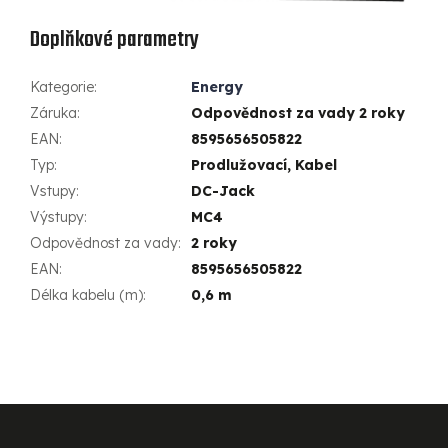
Doplňkové parametry
Kategorie
:
Energy
Záruka
:
Odpovědnost za vady 2 roky
EAN
:
8595656505822
Typ
:
Prodlužovací, Kabel
Vstupy
:
DC-Jack
Výstupy
:
MC4
Odpovědnost za vady
:
2 roky
EAN
:
8595656505822
Délka kabelu (m)
:
0,6 m
Z