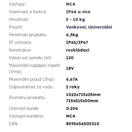
Výstupy
:
MC4
Vlastnosti a funkce
:
IP64 a více
Hmotnost
:
5 - 10 kg
Použití
:
Venkovní
,
Univerzální
Hmotnost produktu
:
6,3kg
IP ochrana
:
IP65/IP67
Konstrukce
:
rozkládací
Výkon sol. panelu (W)
:
120
Maximální napájecí napětí
18V
(Vmp)
:
Maximální proud (Imp)
:
6,67A
Odpovědnost za vady
:
2 roky
1022x715x25mm
Rozměry produktu
:
715x515x50mm
Účinnost buněk
:
0.206
Výstupní konektor
:
MC4
EAN
:
8595656505310