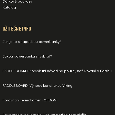
Dárkové poukazy
Katalog
UŽITEČNÉ INFO
Jak je to s kapacitou powerbanky?
Jakou powerbanku si vybrat?
PADDLEBOARD: Kompletní návod na použití, nafukování a údržbu
PADDLEBOARD: Výhody konstrukce Viking
Porovnání termokamer TOPDON
Powerbanky do letadla: Vše, co potřebujete vědět