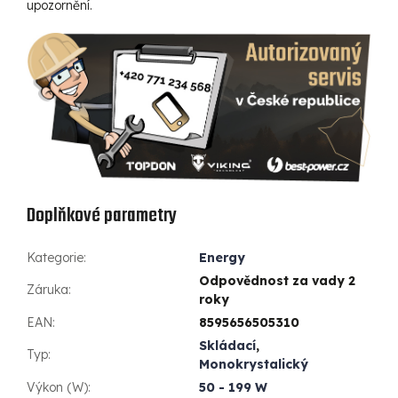
upozornění.
Doplňkové parametry
Kategorie
:
Energy
Odpovědnost za vady 2
Záruka
:
roky
EAN
:
8595656505310
Skládací
,
Typ
:
Monokrystalický
Výkon (W)
:
50 - 199 W