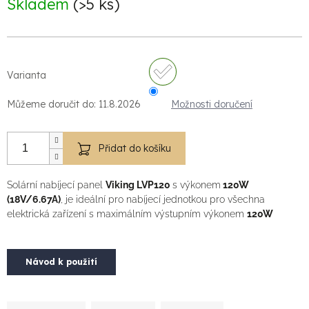
Skladem
(>5 ks)
cena:
Varianta
Můžeme doručit do:
11.8.2026
Možnosti doručení
Přidat do košíku
Solární nabíjecí panel
Viking LVP120
s výkonem
120W
(18V/6.67A)
, je ideální pro nabíjecí jednotkou pro všechna
elektrická zařízení s maximálním výstupním výkonem
120W
Návod k použití