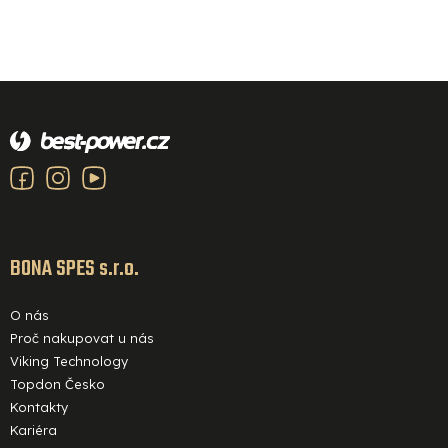
Z
á
p
a
t
í
BONA SPES s.r.o.
O nás
Proč nakupovat u nás
Viking Technology
Topdon Česko
Kontakty
Kariéra