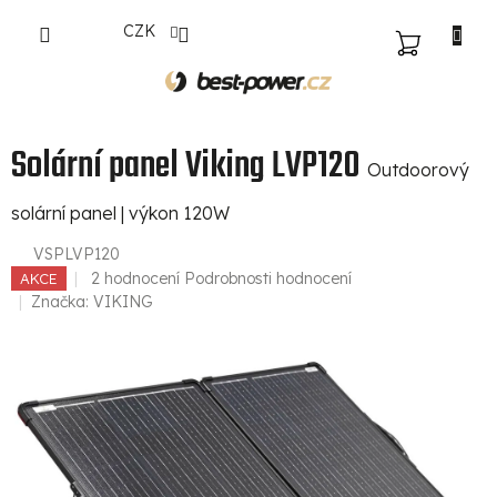
Přejít
CZK
na
NÁKUPNÍ
obsah
KOŠÍK
Solární panel Viking LVP120
Outdoorový
solární panel | výkon 120W
VSPLVP120
Průměrné
2 hodnocení
Podrobnosti hodnocení
AKCE
hodnocení
Značka:
VIKING
produktu
je
5,0
z
5
hvězdiček.