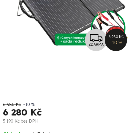
Z
6 980 KČ
–10 %
ZDARMA
D
A
R
M
A
6 980 Kč
–10 %
6 280 Kč
5 190 Kč bez DPH
Měrná