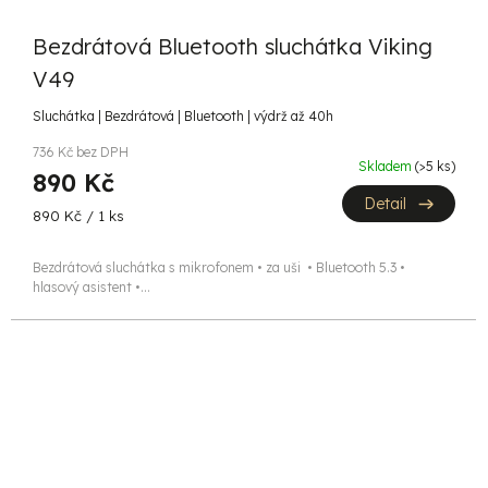
Bezdrátová Bluetooth sluchátka Viking
V49
Sluchátka | Bezdrátová | Bluetooth | výdrž až 40h
736 Kč bez DPH
Skladem
(>5 ks)
890 Kč
Detail
Měrná
890 Kč / 1 ks
cena:
Bezdrátová sluchátka s mikrofonem • za uši • Bluetooth 5.3 •
hlasový asistent •...