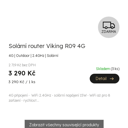
Z
ZDARMA
D
Solární router Viking R09 4G
A
4G | Outdoor | 2.4GHz | Solární
R
2 719 Kč bez DPH
Skladem
(3 ks)
M
3 290 Kč
Detail
Měrná
A
3 290 Kč / 1 ks
cena:
4G připojení ⋅ WiFi 2.4GHz ⋅ solární napájení 15W ⋅ WiFi až pro 8
zařízení ⋅ rychlost...
Zobrazit všechny související produkty