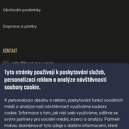
Obchodní podmínky
Doprava a platby
KONTAKT
info@best-power.cz
Tyto stránky používají k poskytování služeb,
technická podpora a servis
personalizaci reklam a analýze návštěvnosti
+420 771 234 568
soubory cookie.
infolinka
+420 777 109 009
K personalizaci obsahu a reklam, poskytování funkcí sociálních
médií a analýze naší návštěvnosti využíváme soubory
(Po - Pá 9-16 hod)
cookie. Informace o tom, jak náš web využíváme, sdílíme se
+420 777 109 009
svými partnery pro sociální média, inzerci a analýzy. Partneři
mohou zkombinovat tyto údaje s dalšími informacemi, které