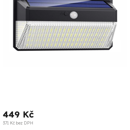
5
hvězdiček.
449 Kč
371 Kč bez DPH