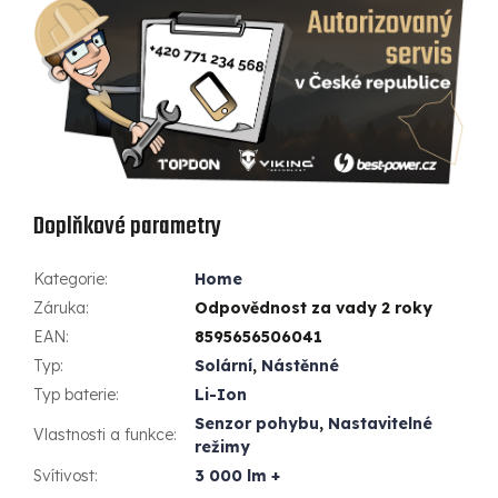
Doplňkové parametry
Kategorie
:
Home
Záruka
:
Odpovědnost za vady 2 roky
EAN
:
8595656506041
Typ
:
Solární
,
Nástěnné
Typ baterie
:
Li-Ion
Senzor pohybu
,
Nastavitelné
Vlastnosti a funkce
:
režimy
Svítivost
:
3 000 lm +