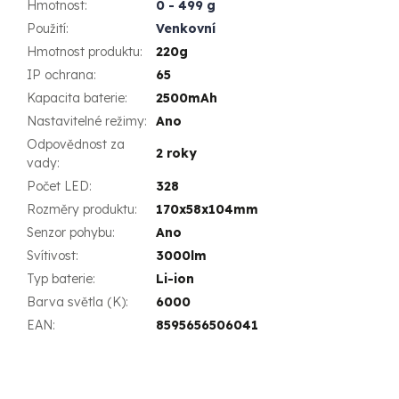
Hmotnost
:
0 - 499 g
Použití
:
Venkovní
Hmotnost produktu
:
220g
IP ochrana
:
65
Kapacita baterie
:
2500mAh
Nastavitelné režimy
:
Ano
Odpovědnost za
2 roky
vady
:
Počet LED
:
328
Rozměry produktu
:
170x58x104mm
Senzor pohybu
:
Ano
Svítivost
:
3000lm
Typ baterie
:
Li-ion
Barva světla (K)
:
6000
EAN
:
8595656506041