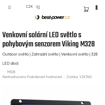
Přejít
CZK
na
NÁKUPNÍ
obsah
KOŠÍK
Venkovní solární LED světlo s
pohybovým senzorem Viking M328
Outdoor světlo | Zahradní světlo | Venkovní světlo | 328
LED diod
M328
Průměrné
Neohodnoceno
Podrobnosti hodnocení
Značka:
VIKING
hodnocení
produktu
je
0,0
z