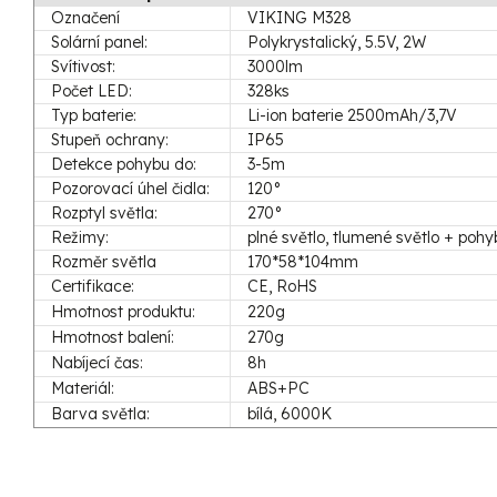
Označení
VIKING M328
Solární panel:
Polykrystalický, 5.5V, 2W
Svítivost:
3000lm
Počet LED:
328ks
Typ baterie:
Li-ion baterie 2500mAh/3,7V
Stupeň ochrany:
IP65
Detekce pohybu do:
3-5m
Pozorovací úhel čidla:
120°
Rozptyl světla:
270°
Režimy:
plné světlo, tlumené světlo + pohy
Rozměr světla
170*58*104mm
Certifikace:
CE, RoHS
Hmotnost produktu:
220g
Hmotnost balení:
270g
Nabíjecí čas:
8h
Materiál:
ABS+PC
Barva světla:
bílá, 6000K