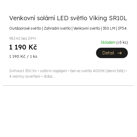
Venkovní solární LED světlo Viking SR10L
Outdoorové světlo | Zahradní světlo | Venkovní světlo | 350 LM | IP54
983 Kč bez DPH
Skladem
(>5 ks)
1 190 Kč
Detail
Měrná
1 190 Kč / 1 ks
cena:
Svítivost 350 lm • solární napájení • barva světla 4000K (denní bílá) •
4 režimy osvětlení • doba...