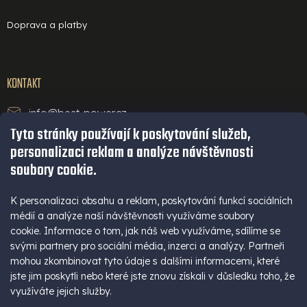
Doprava a platby
KONTAKT
info@best-power.cz
Tyto stránky používají k poskytování služeb,
technická podpora a servis
personalizaci reklam a analýze návštěvnosti
+420 771 234 568
soubory cookie.
infolinka
+420 777 109 009
K personalizaci obsahu a reklam, poskytování funkcí sociálních
médií a analýze naší návštěvnosti využíváme soubory
(Po - Pá 9-16 hod)
cookie. Informace o tom, jak náš web využíváme, sdílíme se
+420 777 109 009
svými partnery pro sociální média, inzerci a analýzy. Partneři
mohou zkombinovat tyto údaje s dalšími informacemi, které
jste jim poskytli nebo které jste znovu získali v důsledku toho, že
využíváte jejich služby.