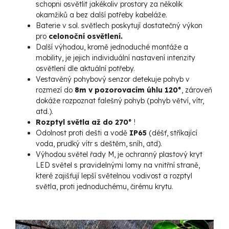
schopni osvětlit jakékoliv prostory za několik
okamžiků a bez další potřeby kabeláže.
Baterie v sol. světlech poskytují dostatečný výkon
pro
celonoční osvětlení.
Další výhodou, kromě jednoduché montáže a
mobility, je jejich individuální nastavení intenzity
osvětlení dle aktuální potřeby.
Vestavěný pohybový senzor detekuje pohyb v
rozmezí do
8m v pozorovacím úhlu 120°
, zároveň
dokáže rozpoznat falešný pohyb (pohyb větví, vítr,
atd.).
Rozptyl světla až do 270°
!
Odolnost proti dešti a vodě
IP65
(déšť, stříkající
voda, prudký vítr s deštěm, sníh, atd).
Výhodou světel řady M, je ochranný plastový kryt
LED světel s pravidelnými lomy na vnitřní straně,
které zajišťují lepší světelnou vodivost a rozptyl
světla, proti jednoduchému, čirému krytu.