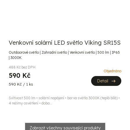
Venkovní solární LED světlo Viking SR15S
Outdoorové světlo | Zahradní světlo | Venkovní světlo | 500 lm | IP65
| 3000K
488 Kč bez DPH
Objednáno
590 Kč
Detail
Měrná
590 Kč / 1 ks
cena:
Svítivost 500 lm • solární napájení • barva světla 3000K (teplá bílá) •
4 režimy osvětlení • doba...
Zobrazit všechny související produkty