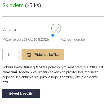
Měrná
Skladem
(>5 ks)
cena:
Varianta
Můžeme doručit do:
10.8.2026
Možnosti doručení
Přidat do košíku
Solární světlo
Viking
M328
s pohybovým senzorem a s
328 LED
diodami
. Ideální k osvětlení venkovních prostor bez možnosti
připojení k elektrické síti, jako je např. zahrada, vstup do domu
atd.
Návod k použití