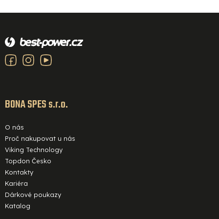
Z
á
p
a
t
í
BONA SPES s.r.o.
O nás
Proč nakupovat u nás
Viking Technology
Topdon Česko
Kontakty
Kariéra
Dárkové poukazy
Katalog