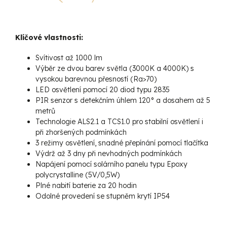
Klíčové vlastnosti:
Svítivost až 1000 lm
Výběr ze dvou barev světla (3000K a 4000K) s
vysokou barevnou přesností (Ra>70)
LED osvětlení pomocí 20 diod typu 2835
PIR senzor s detekčním úhlem 120° a dosahem až 5
metrů
Technologie ALS2.1 a TCS1.0 pro stabilní osvětlení i
při zhoršených podmínkách
3 režimy osvětlení, snadné přepínání pomocí tlačítka
Výdrž až 3 dny při nevhodných podmínkách
Napájení pomocí solárního panelu typu Epoxy
polycrystalline (5V/0,5W)
Plné nabití baterie za 20 hodin
Odolné provedení se stupněm krytí IP54