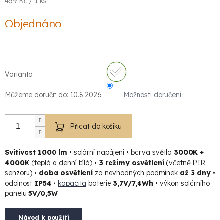
Měrná
459 Kč / 1 ks
cena:
Objednáno
Varianta
Můžeme doručit do:
10.8.2026
Možnosti doručení
Přidat do košíku
Svítivost 1000 lm
• solární napájení • barva světla
3000K +
4000K
(teplá a denní bílá) •
3 režimy osvětlení
(včetně PIR
senzoru) •
doba osvětlení
za nevhodných podmínek
až 3 dny
•
odolnost
IP54
•
kapacita
baterie
3,7V/7,4Wh
• výkon solárního
panelu
5V/0,5W
Návod k použití