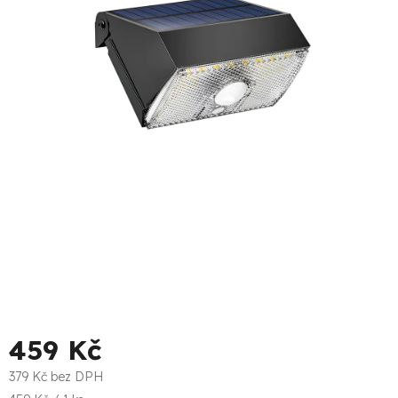
5
hvězdiček.
459 Kč
379 Kč bez DPH