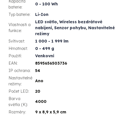
Kapacita
0 - 100 Wh
baterie
:
Typ baterie
:
Li-Ion
LED světlo
,
Wireless bezdrátové
Vlastnosti a
nabíjení
,
Senzor pohybu
,
Nastavitelné
funkce
:
režimy
Svítivost
:
1 000 - 1 999 lm
Hmotnost
:
0 - 499 g
Použití
:
Venkovní
EAN
:
8595656503736
IP ochrana
:
54
Nastavitelné
Ano
režimy
:
Počet LED
:
20
Barva
4000
světla (K)
:
Rozměry
:
9 x 8,9 x 5,9 cm