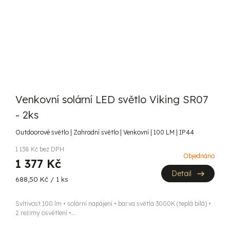
Venkovní solární LED světlo Viking SR07
- 2ks
Outdoorové světlo | Zahradní světlo | Venkovní | 100 LM | IP44
1 138 Kč bez DPH
Objednáno
1 377 Kč
Detail
Měrná
688,50 Kč / 1 ks
cena:
Svítivost 100 lm • solární napájení • barva světla 3000K (teplá bílá) •
2 režimy osvětlení •...