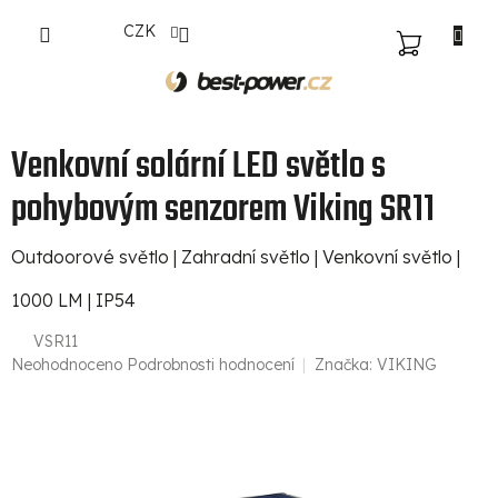
Přejít
CZK
na
NÁKUPNÍ
obsah
KOŠÍK
Venkovní solární LED světlo s
pohybovým senzorem Viking SR11
Outdoorové světlo | Zahradní světlo | Venkovní světlo |
1000 LM | IP54
VSR11
Průměrné
Neohodnoceno
Podrobnosti hodnocení
Značka:
VIKING
hodnocení
produktu
je
0,0
z