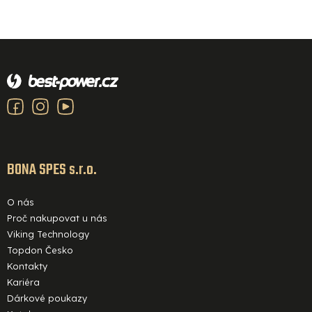
Z
á
p
a
t
í
BONA SPES s.r.o.
O nás
Proč nakupovat u nás
Viking Technology
Topdon Česko
Kontakty
Kariéra
Dárkové poukazy