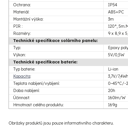
Ochrana:
IP54
Materiál:
ABS+PC
Montážní výška:
3m
PIR :
120°, 5m.
Rozměry:
9 x 8,9 x 
Technické specifikace solárního panelu:
Typ:
Epoxy poly
Výkon:
5V/0,5W
Technické specifikace baterie:
Typ baterie:
Li-ion
Kapacita
:
3,7V/7,4W
Teplota nabíjení/vybíjení:
0~45°C/-
Doba nabíjení:
20h
Účinnost:
160lm/W
Hmotnost celého produktu:
169g
Obrázky produktů jsou pouze informativního charakteru.