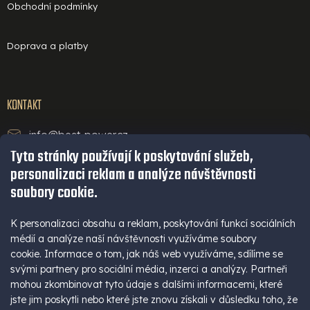
Obchodní podmínky
Doprava a platby
KONTAKT
info@best-power.cz
Tyto stránky používají k poskytování služeb,
technická podpora a servis
personalizaci reklam a analýze návštěvnosti
+420 771 234 568
soubory cookie.
infolinka
+420 777 109 009
K personalizaci obsahu a reklam, poskytování funkcí sociálních
médií a analýze naší návštěvnosti využíváme soubory
(Po - Pá 9-16 hod)
cookie. Informace o tom, jak náš web využíváme, sdílíme se
+420 777 109 009
svými partnery pro sociální média, inzerci a analýzy. Partneři
mohou zkombinovat tyto údaje s dalšími informacemi, které
jste jim poskytli nebo které jste znovu získali v důsledku toho, že