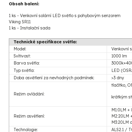
Obsah balení:
1 ks - Venkovní solární LED světlo s pohybovým senzorem
Viking SR11
1 ks - Instalační sada
Technické specifikace světla:
Model:
Venkovní s
Svítivost:
1000 lm
Barva světla:
3000k+40
Typ světla:
LED (OSRA
Doba osvětlení za nevhodných podmínek:
>3 dny
tlačítko, 
Režim ovládání:
krátkým st
M1:0LM + 
Režim osvětlení:
M2:20LM +
M3:20LM d
Technologie:
ALS2.1 / T