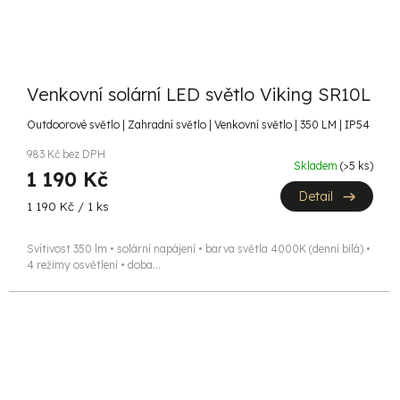
Venkovní solární LED světlo Viking SR10L
Outdoorové světlo | Zahradní světlo | Venkovní světlo | 350 LM | IP54
983 Kč bez DPH
Skladem
(>5 ks)
1 190 Kč
Detail
Měrná
1 190 Kč / 1 ks
cena:
Svítivost 350 lm • solární napájení • barva světla 4000K (denní bílá) •
4 režimy osvětlení • doba...