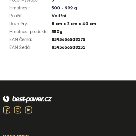
Počet výstupů
:
5
Hmotnost
:
500 - 999 g
Použití
:
Vnitřní
Rozměry
:
8 cm x 2 cm x 40 cm
Hmotnost produktu
:
550g
EAN Černá
:
8595656508175
EAN Šedá
:
8595656508151
Z
á
p
a
t
í