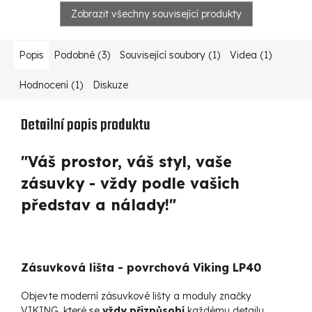
Zobrazit všechny související produkty
Popis
Podobné (3)
Související soubory (1)
Videa (1)
Hodnocení (1)
Diskuze
Detailní popis produktu
"Váš prostor, váš styl, vaše
zásuvky - vždy podle vašich
představ a nálady!"
Zásuvková lišta - povrchová Viking LP40
Objevte moderní zásuvkové lišty a moduly značky
VIKING, které se
vždy přizpůsobí
každému detailu