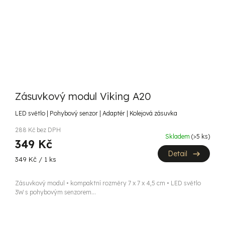
Zásuvkový modul Viking A20
LED světlo | Pohybový senzor | Adaptér | Kolejová zásuvka
288 Kč bez DPH
Skladem
(>5 ks)
349 Kč
Detail
Měrná
349 Kč / 1 ks
cena:
Zásuvkový modul • kompaktní rozměry 7 x 7 x 4,5 cm • LED světlo
3W s pohybovým senzorem...