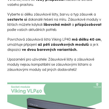
vašeho prostoru.
Vyberte si délku zásuvkové lišty, barvu a typ zásuvek a
sestavte si
dokonalé řešení na míru. Zásuvkové moduly v
lištách můžete kdykoli
libovolně měnit
a
přizpůsobovat
podle vašich aktuálních potřeb.
Povrchová zásuvková lišta Viking LP40
má délku 40 cm
,
umožňuje připojení
až pěti zásuvkových modulů
a je k
dispozici
ve dvou barevných variantách.
Upozornění pro uživatele:
Zásuvkové lišty a zásuvkové
moduly nejsou kompatibilní se zásuvkovými lištami a
zásuvkovými moduly od jiných dodavatelů!