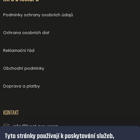
Podmínky ochrany osobních údajů
Ochrana osobních dat
Reklamační řád
Obchodní podmínky
Doprava a platby
KONTAKT
info@best-power.cz
Tyto stránky používají k poskytování služeb,
technická podpora a servis