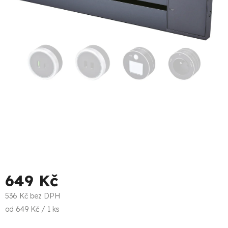
649 Kč
536 Kč bez DPH
Měrná
od 649 Kč / 1 ks
cena: