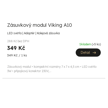
Zásuvkový modul Viking A10
LED světlo | Adaptér | Kolejová zásuvka
288 Kč bez DPH
Skladem
(>5 ks)
349 Kč
Detail
Měrná
349 Kč / 1 ks
cena:
Zásuvkový modul • kompaktní rozměry 7 x 7 x 4,5 cm • LED světlo
3W • přípojkový konektor 230V,...