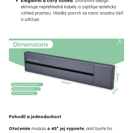
Elegantní a čistý vzhled
: Inovativní design
eliminuje nepřehledné kabely a zajišťuje estetický
vzhled prostoru. Hladký povrch se navíc snadno čistí
a udržuje.
Pohodlí a jednoduchost
Otočením
modulu
o
45° jej vypnete
, aniž byste ho