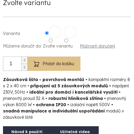
Zvolte variantu
Varianta
Můžeme doručit do:
Zvolte variantu
Možnosti doručení
Přidat do košíku
Zásuvková lišta - povrchová montáž •
kompaktní rozměry 8
x 2 x 40 cm •
připojení až 5 zásuvkových modulů
•
napájení
230V, 50Hz
•
ideální pro domácí i kancelářské využití
•
jmenovitý proud 32 A
•
robustní hliníková slitina
•
jmenovitý
výkon 8000 W
• ochrana IP20 •
izolační napětí 500V
•
snadná manipulace a individuální uspořádání
modulů v
zásuvkové liště
Návod k použití
Užitečná videa