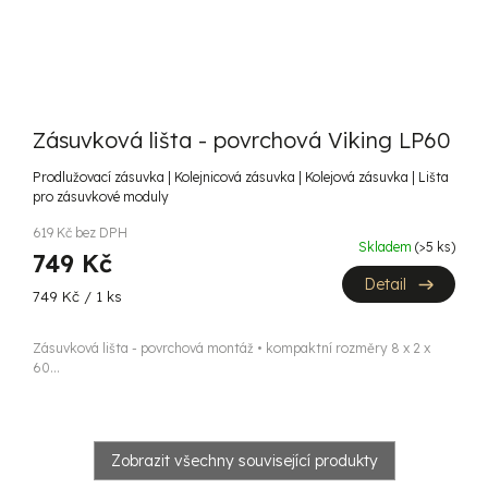
Zásuvková lišta - povrchová Viking LP60
Prodlužovací zásuvka | Kolejnicová zásuvka | Kolejová zásuvka | Lišta
pro zásuvkové moduly
619 Kč bez DPH
Skladem
(>5 ks)
749 Kč
Detail
Měrná
749 Kč / 1 ks
cena:
Zásuvková lišta - povrchová montáž • kompaktní rozměry 8 x 2 x
60...
Zobrazit všechny související produkty