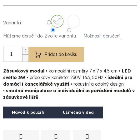
Varianta
Můžeme doručit do:
Zvolte variantu
Možnosti doručení
Přidat do košíku
Zásuvkový modul •
kompaktní rozměry 7 x 7 x 4,5 cm
•
LED
světlo 3W
•
přípojkový konektor 230V, 16A, 50Hz
•
ideální pro
domácí i kancelářské využití
•
robustní a odolný design
•
snadná manipulace a individuální uspořádání
modulů v
zásuvkové liště
Návod k použití
Užitečná videa