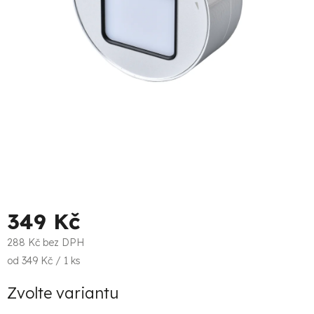
349 Kč
288 Kč bez DPH
Měrná
od 349 Kč / 1 ks
cena:
Zvolte variantu