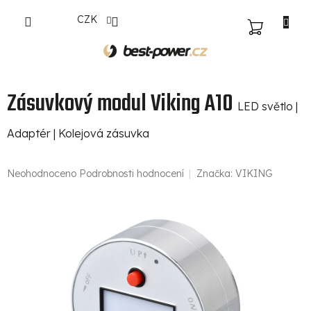
Přejít
CZK
na
NÁKUPNÍ
obsah
KOŠÍK
Zásuvkový modul Viking A10
LED světlo |
Adaptér | Kolejová zásuvka
Průměrné
Neohodnoceno
Podrobnosti hodnocení
Značka:
VIKING
hodnocení
produktu
je
0,0
z
5
hvězdiček.