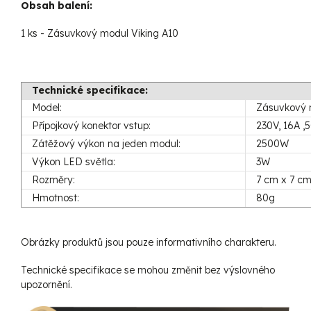
Obsah balení:
1 ks - Zásuvkový modul Viking A10
Technické specifikace:
Model:
Zásuvkový 
Přípojkový konektor vstup:
230V, 16A ,
Zátěžový výkon na jeden modul:
2500W
Výkon LED světla:
3W
Rozměry:
7 cm x 7 cm
Hmotnost:
80g
Obrázky produktů jsou pouze informativního charakteru.
Technické specifikace se mohou změnit bez výslovného
upozornění.