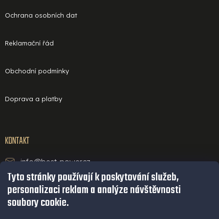
Ochrana osobních dat
Reklamační řád
Obchodní podmínky
Doprava a platby
KONTAKT
info@best-power.cz
Tyto stránky používají k poskytování služeb,
technická podpora a servis
personalizaci reklam a analýze návštěvnosti
+420 771 234 568
soubory cookie.
infolinka