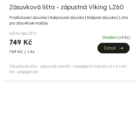
Zásuvková lišta - zápustná Viking LZ60
Prodlužovací zásuvka | Kolejnicová zásuvka | Kolejová zásuvka | Lišta
pro zásuvkové moduly
619 Kč bez DPH
Skladem
(>5 ks)
749 Kč
Detail
Měrná
749 Kč / 1 ks
cena:
Zásuvková lišta - zápustná montáž • kompaktní rozměry 8 x 2 x 60
cm • připojení až...