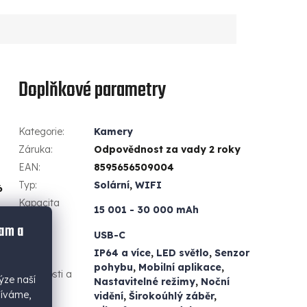
Doplňkové parametry
Kategorie
:
Kamery
Záruka
:
Odpovědnost za vady 2 roky
EAN
:
8595656509004
Typ
:
Solární
,
WIFI
6
Kapacita
15 001 - 30 000 mAh
baterie
:
lam a
Vstupy
:
USB-C
IP64 a více
,
LED světlo
,
Senzor
pohybu
,
Mobilní aplikace
,
Vlastnosti a
ýze naší
Nastavitelné režimy
,
Noční
funkce
:
žíváme,
vidění
,
Širokoúhlý záběr
,