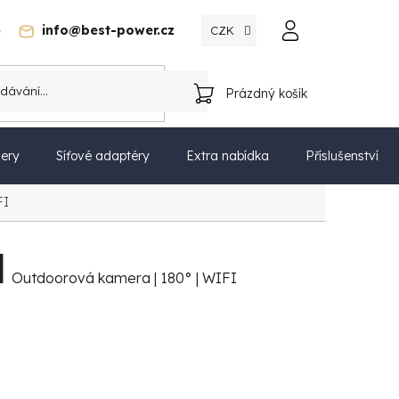
)
info@best-power.cz
CZK
Katalog
Prázdný košík
NÁKUPNÍ
KOŠÍK
ery
Síťové adaptéry
Extra nabídka
Příslušenství
FI
l
Outdoorová kamera | 180° | WIFI