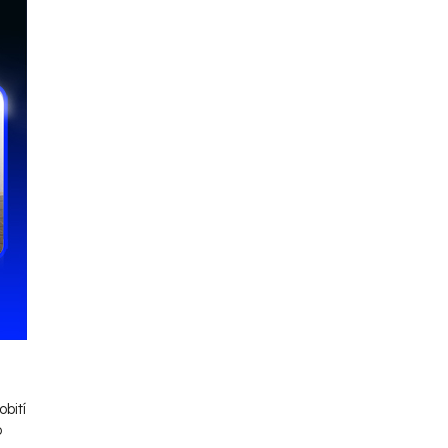
bití
o