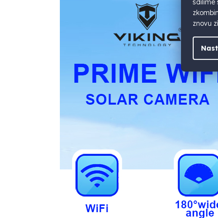
sdílíme
zkombino
znovu zí
Nast