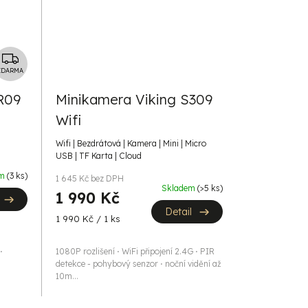
Z
D
ZDARMA
A
 R09
Minikamera Viking S309
R
Wifi
M
A
Wifi | Bezdrátová | Kamera | Mini | Micro
USB | TF Karta | Cloud
em
(3 ks)
1 645 Kč bez DPH
Skladem
(>5 ks)
1 990 Kč
Detail
Měrná
1 990 Kč / 1 ks
cena:
⋅
1080P rozlišení ⋅ WiFi připojení 2.4G ⋅ PIR
detekce - pohybový senzor ⋅ noční vidění až
10m...