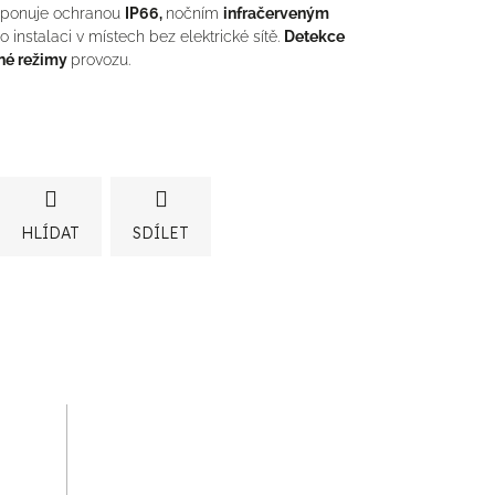
sponuje ochranou
IP66,
nočním
infračerveným
o instalaci v místech bez elektrické sítě.
Detekce
lné režimy
provozu.
HLÍDAT
SDÍLET