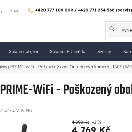
+420 777 109 009 / +420 771 234 568 (servis
gy
Topdon Česko
Kontakty
Kariéra
Dárkové poukazy
Solární nabíjení
Solární LED světla
Svítilny
Kam
Viking PRIME-WiFi - Poškozený obal
Outdoorová kamera | 180° | WI
g PRIME-WiFi - Poškozený oba
Značka:
VIKING
4 890 Kč
–2 %
4 769 Kč