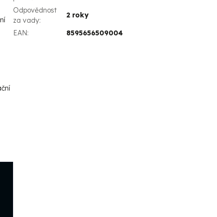
Odpovědnost
2 roky
ní
za vady
:
EAN
:
8595656509004
ační