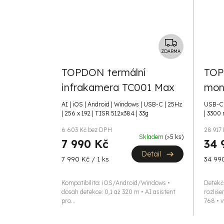
Z
D
ZDARMA
A
TOPDON termální
TOP
R
infrakamera TC001 Max
mon
M
A
AI | iOS | Android | Windows | USB-C | 25Hz
USB-C 
| 256 x 192 | TISR 512x384 | 33g
| 3300
6 603 Kč bez DPH
28 917
Skladem
(>5 ks)
7 990 Kč
34 
Detail
Měrná
Měrná
7 990 Kč / 1 ks
34 990
cena:
cena:
Kompatibilita: iOS/Android/Windows •
Detekč
dosah detekce: 0,1 až 320 m • AI asistent
rozliše
pro...
768 • v