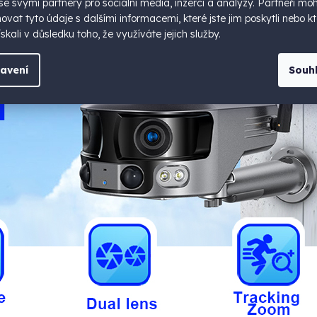
 se svými partnery pro sociální média, inzerci a analýzy. Partneři mo
vat tyto údaje s dalšími informacemi, které jste jim poskytli nebo kt
skali v důsledku toho, že využíváte jejich služby.
avení
Souh