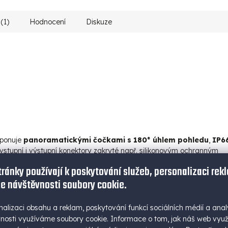
(1)
Hodnocení
Diskuze
isponuje
panoramatickými čočkami s 180° úhlem pohledu
,
IP6
 vstupní i výstupní konektory zakryté např. silikonovým ochranným
kého pohybu
a
nočním viděním
. Ke kameře je také možno připojit
tránky používají k poskytování služeb, personalizaci rek
ra nezávislá na elektrické síti.
e návštěvnosti soubory cookie.
nalizaci obsahu a reklam, poskytování funkcí sociálních médií a anal
nosti využíváme soubory cookie. Informace o tom, jak náš web vyu