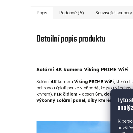
Popis
Podobné (6)
Související soubory 
Detailní popis produktu
Solární 4K kamera Viking PRIME WiFi
Solární
4K
kamera
Viking PRIME WiFi
, která d
ochranou (platí pouze v případě, že jsou všechny
krytem),
PIR čidlem -
dosah 8m,
detekcí lids
Tyto s
výkonný solární panel, díky kterému je kame
analýz
K perso
návštěv