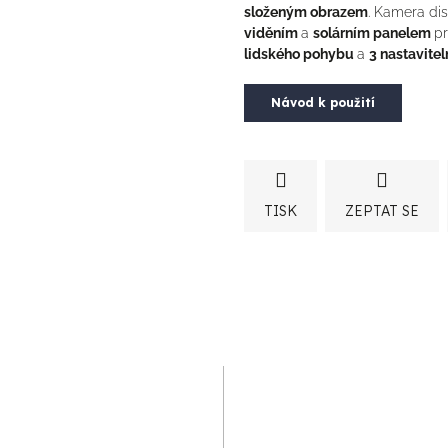
složeným obrazem
. Kamera di
viděním
a
solárním panelem
pr
R
lidského pohybu
a
3 nastavite
Návod k použití
M
A
TISK
ZEPTAT SE