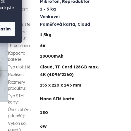
hou
Mikrofon
,
Reproduktor
eré jste
Hmotnost
:
1 - 5 kg
Použití
:
Venkovní
Typ uložiště
:
Paměťová karta
,
Cloud
lasím
Hmotnost
1,5kg
produktu
:
IP ochrana
:
66
Kapacita
18000mAh
baterie
:
Typ uložiště
:
Cloud, TF Card 128GB max.
Rozlišení
:
4K (4096*2160)
Rozměry
155 x 220 x 143 mm
produktu
:
Typ SIM
Nano SIM karta
karty
:
Úhel záběru
180
(stupňů)
:
Výkon sol.
6W
panelů
: