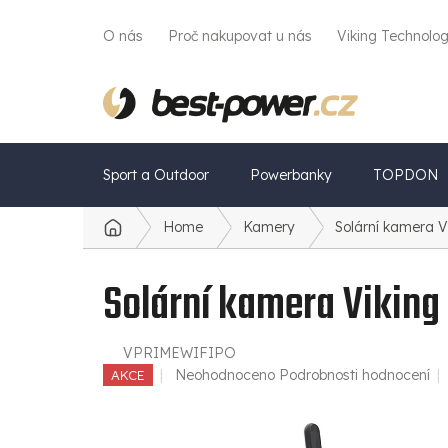
Přejít
na
O nás
Proč nakupovat u nás
Viking Technolo
obsah
Sport a Outdoor
Powerbanky
TOPDON
Home
Kamery
Solární kamera 
Domů
Solární kamera Vikin
VPRIMEWIFIPO
Průměrné
Neohodnoceno
Podrobnosti hodnocení
AKCE
hodnocení
produktu
je