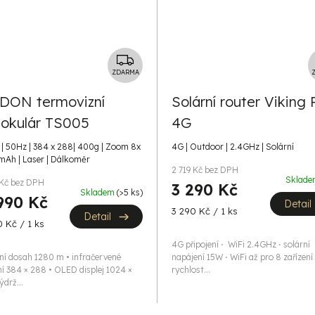
Z
D
ZDARMA
A
DON termovizní
Solární router Viking
R
okulár TS005
4G
M
A
| 50Hz | 384 x 288| 400g | Zoom 8x
4G | Outdoor | 2.4GHz | Solární
 mAh | Laser | Dálkoměr
2 719 Kč bez DPH
Sklad
 Kč bez DPH
3 290 Kč
Skladem
(>5 ks)
990 Kč
Detail
Měrná
3 290 Kč / 1 ks
Detail
 Kč / 1 ks
cena:
4G připojení ⋅ WiFi 2.4GHz ⋅ solární
ní dosah 1280 m • infračervené
napájení 15W ⋅ WiFi až pro 8 zařízení 
ní 384 × 288 • OLED displej 1024 ×
rychlost...
ýdrž...