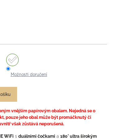
Možnosti doručení
košíku
eným vnějším papírovým obalem. Nejedná se o
kt, pouze jeho obal může být promáčknutý či
uvnitř však zůstává neporušená.
E WiFi
s
duálními čočkami
a
180° ultra širokým