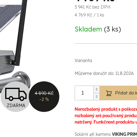
3 941 Kč bez DPH
Měrná
4 769 Kč / 1 ks
cena:
Skladem
(3 ks)
Varianta
Můžeme doručit do:
11.8.2026
Z
Přidat do 
4 890 KČ
–2 %
ZDARMA
D
Nerozbalený produkt s poškoz
rozbalený ani používaný produ
natržený. Funkčnost produktu 
A
Solární 4K kamera
VIKING PRIM