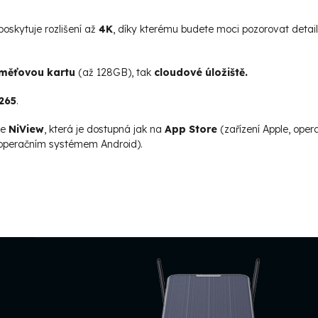
oskytuje rozlišení až
4K
, díky kterému budete moci pozorovat detail
aměťovou kartu
(až 128GB), tak
cloudové úložiště.
265
.
ce
NiView
, která je dostupná jak
na
App Store
(zařízení Apple, oper
s operačním systémem Android).