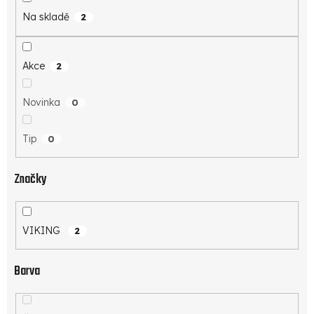
u
k
Na skladě
2
t
ů
Akce
2
Novinka
0
Tip
0
Značky
VIKING
2
Barva