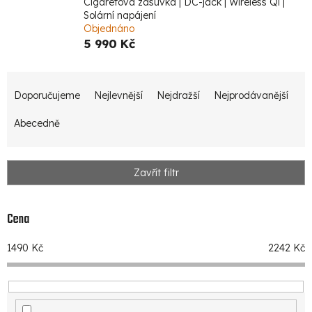
Cigaretová zásuvka | DC-jack | Wireless Qi |
Solární napájení
Objednáno
5 990 Kč
Ř
Doporučujeme
Nejlevnější
Nejdražší
Nejprodávanější
a
z
Abecedně
e
n
Zavřít filtr
í
p
Cena
r
1490
Kč
2242
Kč
o
d