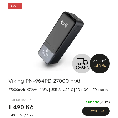
V
AKCE
ý
p
i
s
p
r
Z
o
2 490 KČ
–40 %
ZDARMA
d
D
u
Viking PN-964PD 27000 mAh
A
k
27000mAh | 97.2Wh | 145W | USB-A | USB-C | PD a QC | LED display
R
t
1 231 Kč bez DPH
Skladem
(>5 ks)
M
ů
1 490 Kč
Detail
A
Měrná
1 490 Kč / 1 ks