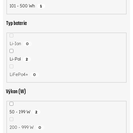
101 - 500 Wh
1
Typ baterie
Li-Ion
0
Li-Pol
2
LiFePo4+
0
Výkon (W)
50 - 199 W
2
200 - 999 W
0