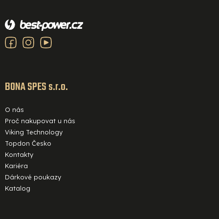
Z
r
á
v
p
k
a
y
v
t
ý
í
BONA SPES s.r.o.
p
i
O nás
s
Proč nakupovat u nás
u
Viking Technology
Topdon Česko
Kontakty
Kariéra
Dárkové poukazy
Katalog