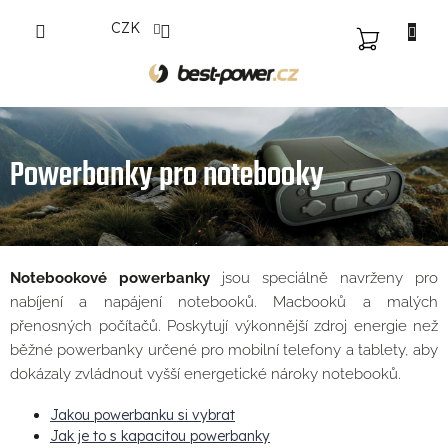
Přejít
CZK
na
NÁKUPNÍ
obsah
KOŠÍK
Powerbanky pro notebooky
Notebookové powerbanky
jsou speciálně navrženy pro
nabíjení a napájení notebooků. Macbooků a malých
přenosných počítačů. Poskytují výkonnější zdroj energie než
běžné powerbanky určené pro mobilní telefony a tablety, aby
dokázaly zvládnout vyšší energetické nároky notebooků.
Jakou powerbanku si vybrat
Jak je to s kapacitou powerbanky