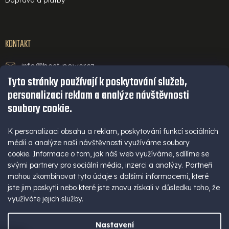
Doprava a platby
KONTAKT
info@best-power.cz
Tyto stránky používají k poskytování služeb,
technická podpora a servis
personalizaci reklam a analýze návštěvnosti
+420 771 234 568
soubory cookie.
infolinka
+420 777 109 009
K personalizaci obsahu a reklam, poskytování funkcí sociálních
médií a analýze naší návštěvnosti využíváme soubory
(Po - Pá 9-16 hod)
cookie. Informace o tom, jak náš web využíváme, sdílíme se
+420 777 109 009
svými partnery pro sociální média, inzerci a analýzy. Partneři
mohou zkombinovat tyto údaje s dalšími informacemi, které
jste jim poskytli nebo které jste znovu získali v důsledku toho, že
využíváte jejich služby.
Nastavení