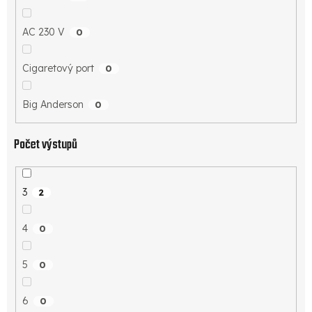
AC 230 V
0
Cigaretový port
0
Big Anderson
0
Počet výstupů
3
2
4
0
5
0
6
0