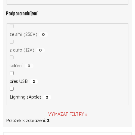
Podpora nabíjení
ze sítě (230V)
0
z auta (12V)
0
solární
0
přes USB
2
Lighting (Apple)
2
VYMAZAT FILTRY
Položek k zobrazení:
2