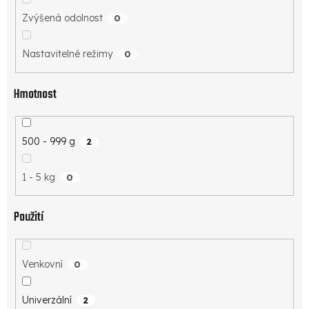
Zvýšená odolnost
0
Nastavitelné režimy
0
Hmotnost
500 - 999 g
2
1 - 5 kg
0
Použití
Venkovní
0
Univerzální
2