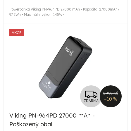
cena:
Powerbanka Viking PN-964PD 27000 mAh • Kapacita: 27000mAh/
97.2Wh • Maximální výkon: 145W •...
AKCE
Z
2 490 KČ
–10 %
ZDARMA
D
Viking PN-964PD 27000 mAh -
A
Poškozený obal