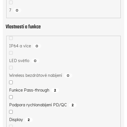
7
0
Vlastnosti a funkce
IP64 a více
0
LED světlo
0
Wireless bezdrátové nabíjení
0
Funkce Pass-through
2
Podpora rychlonabíjení PD/QC
2
Display
2