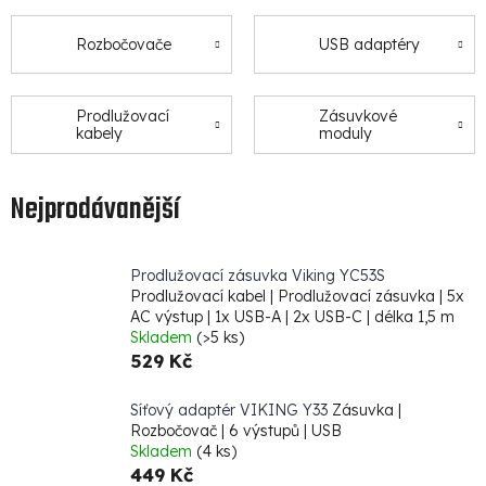
Rozbočovače
USB adaptéry
Prodlužovací
Zásuvkové
kabely
moduly
Nejprodávanější
Prodlužovací zásuvka Viking YC53S
Prodlužovací kabel | Prodlužovací zásuvka | 5x
AC výstup | 1x USB-A | 2x USB-C | délka 1,5 m
Skladem
(>5 ks)
529 Kč
Síťový adaptér VIKING Y33
Zásuvka |
Rozbočovač | 6 výstupů | USB
Skladem
(4 ks)
449 Kč