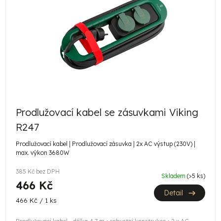
i
s
p
r
o
d
u
Prodlužovací kabel se zásuvkami Viking
k
R247
t
Prodlužovací kabel | Prodlužovací zásuvka | 2x AC výstup (230V) |
max. výkon 3680W
ů
385 Kč bez DPH
Skladem
(>5 ks)
466 Kč
Detail
Měrná
466 Kč / 1 ks
cena: