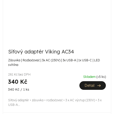
Síťový adaptér Viking AC34
Zásuvka | Rozbočovač | 3x AC (230V) | 3x USB-A | 1x USB-C | LED
svítilna
281 Kč bez DPH
Skladem
(>5 ks)
340 Kč
Detail
Měrná
340 Kč / 1 ks
cena:
Síťový adaptér • zásuvka • rozbočovač • 3 x AC výstup (230V) • 3 x
USB-A...