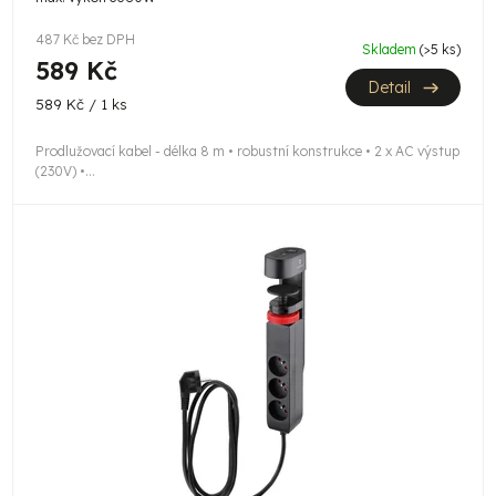
487 Kč bez DPH
Skladem
(>5 ks)
589 Kč
Detail
Měrná
589 Kč / 1 ks
cena:
Prodlužovací kabel - délka 8 m • robustní konstrukce • 2 x AC výstup
(230V) •...