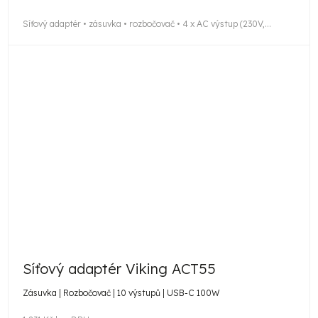
cena:
Síťový adaptér • zásuvka • rozbočovač • 4 x AC výstup (230V,...
Síťový adaptér Viking ACT55
Zásuvka | Rozbočovač | 10 výstupů | USB-C 100W