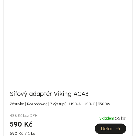
Síťový adaptér Viking AC43
Zásuvka | Rozbočovač | 7 výstupů | USB-A | USB-C | 3500W
488 Kč bez DPH
Skladem
(>5 ks)
590 Kč
Detail
Měrná
590 Kč / 1 ks