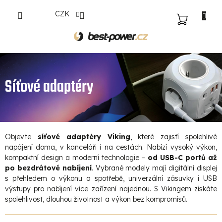
Přejít
CZK
na
NÁKUPNÍ
obsah
KOŠÍK
Síťové adaptéry
Objevte
síťové adaptéry Viking
, které zajistí spolehlivé
napájení doma, v kanceláři i na cestách. Nabízí vysoký výkon,
kompaktní design a moderní technologie –
od USB-C portů až
po bezdrátové nabíjení
. Vybrané modely mají digitální displej
s přehledem o výkonu a spotřebě, univerzální zásuvky i USB
výstupy pro nabíjení více zařízení najednou. S Vikingem získáte
spolehlivost, dlouhou životnost a výkon bez kompromisů.