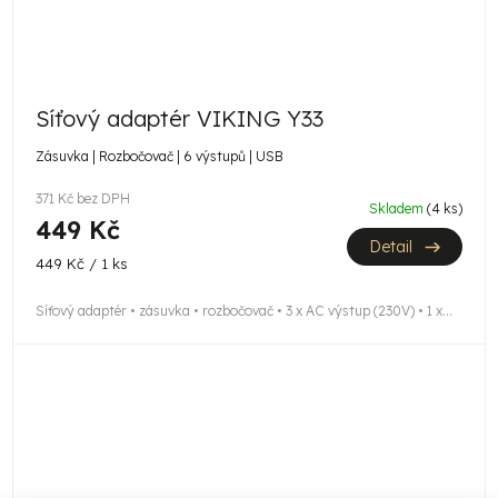
Síťový adaptér VIKING Y33
Zásuvka | Rozbočovač | 6 výstupů | USB
371 Kč bez DPH
Skladem
(4 ks)
449 Kč
Detail
Měrná
449 Kč / 1 ks
cena:
Síťový adaptér • zásuvka • rozbočovač • 3 x AC výstup (230V) • 1 x...