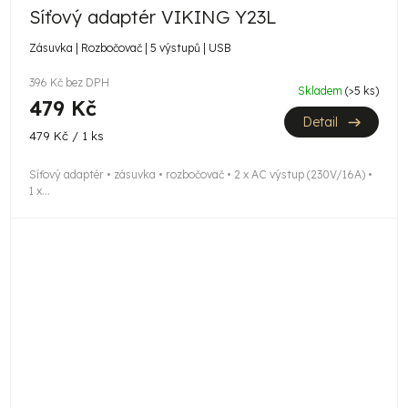
Síťový adaptér VIKING Y23L
Zásuvka | Rozbočovač | 5 výstupů | USB
396 Kč bez DPH
Skladem
(>5 ks)
479 Kč
Detail
Měrná
479 Kč / 1 ks
cena:
Síťový adaptér • zásuvka • rozbočovač • 2 x AC výstup (230V/16A) •
1 x...