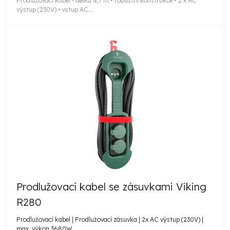
Prodlužovací kabel - délka 4,7 m • robustní konstrukce • 2 x AC
výstup (230V) • vstup AC...
Prodlužovací kabel se zásuvkami Viking
R280
Prodlužovací kabel | Prodlužovací zásuvka | 2x AC výstup (230V) |
max. výkon 3680W