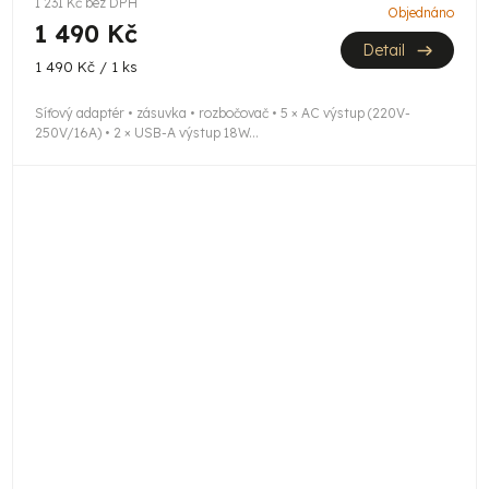
1 231 Kč bez DPH
Objednáno
1 490 Kč
Detail
Měrná
1 490 Kč / 1 ks
cena:
Síťový adaptér • zásuvka • rozbočovač • 5 × AC výstup (220V-
250V/16A) • 2 × USB-A výstup 18W...