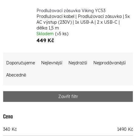
Prodlužovací zásuvka Viking YC53
Prodlužovací kabel | Prodlužovací zásuvka | 5x
AC výstup (230V) | 1x USB-A | 2 x USB-C |
délka 1,5 m
Skladem
(>5 ks)
449 Kč
Ř
Doporučujeme
Nejlevnější
Nejdražší
Nejprodávanější
a
z
Abecedně
e
n
Zavřít filtr
í
p
Cena
r
340
Kč
1490
Kč