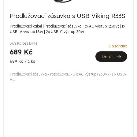
Prodlužovací zásuvka s USB Viking R33S
Prodlužovací kabel | Prodlužovací zásuvka | 3x AC výstup (230V) | 1x
USB -A výstup 18W | 2x USB-C výstup 20W
569 Kč bez DPH
Objednáno
689 Kč
Detail
Měrná
689 Kč / 1 ks
cena:
Prodlužovací zásuvka • rozbočovač • 3 x AC výstup (230V) • 1 x USB-
A...