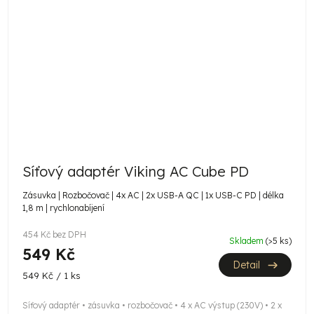
Síťový adaptér Viking AC Cube PD
Zásuvka | Rozbočovač | 4x AC | 2x USB-A QC | 1x USB-C PD | délka
1,8 m | rychlonabíjení
454 Kč bez DPH
Skladem
(>5 ks)
549 Kč
Detail
Měrná
549 Kč / 1 ks
cena:
Síťový adaptér • zásuvka • rozbočovač • 4 x AC výstup (230V) • 2 x