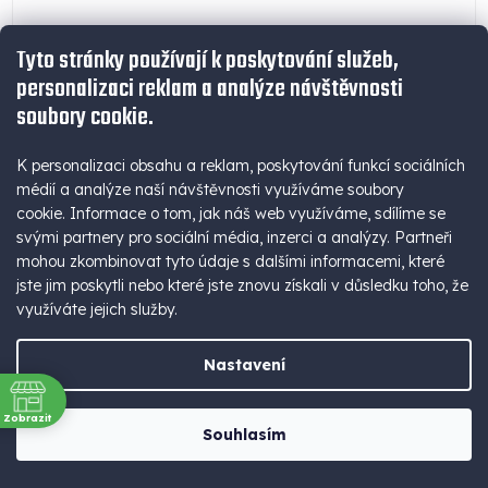
Tyto stránky používají k poskytování služeb,
personalizaci reklam a analýze návštěvnosti
soubory cookie.
K personalizaci obsahu a reklam, poskytování funkcí sociálních
Síťový adaptér VIKING YC23H
médií a analýze naší návštěvnosti využíváme soubory
cookie. Informace o tom, jak náš web využíváme, sdílíme se
Zásuvka | Rozbočovač | 5 výstupů | USB | Světlo
svými partnery pro sociální média, inzerci a analýzy. Partneři
mohou zkombinovat tyto údaje s dalšími informacemi, které
404 Kč bez DPH
Skladem
(>5 ks)
jste jim poskytli nebo které jste znovu získali v důsledku toho, že
489 Kč
využíváte jejich služby.
Detail
Měrná
489 Kč / 1 ks
cena:
Nastavení
Síťový adaptér • zásuvka • rozbočovač • držák mobilního telefonu • 2
x AC výstup (230V)...
Zobrazit
Souhlasím
ně