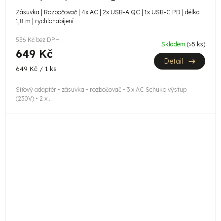
Zásuvka | Rozbočovač | 4x AC | 2x USB-A QC | 1x USB-C PD | délka
1,8 m | rychlonabíjení
536 Kč bez DPH
Skladem
(>5 ks)
649 Kč
Detail
Měrná
649 Kč / 1 ks
cena:
Síťový adaptér • zásuvka • rozbočovač • 3 x AC Schuko výstup
(230V) • 2 x...