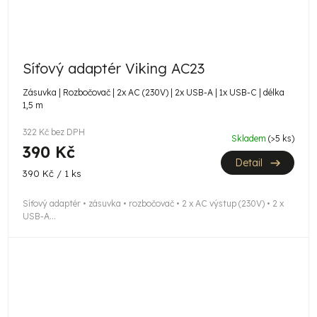
Síťový adaptér Viking AC23
Zásuvka | Rozbočovač | 2x AC (230V) | 2x USB-A | 1x USB-C | délka
1,5 m
322 Kč bez DPH
Skladem
(>5 ks)
390 Kč
Detail
Měrná
390 Kč / 1 ks
cena:
Síťový adaptér • zásuvka • rozbočovač • 2 x AC výstup (230V) • 2 x
USB-A...