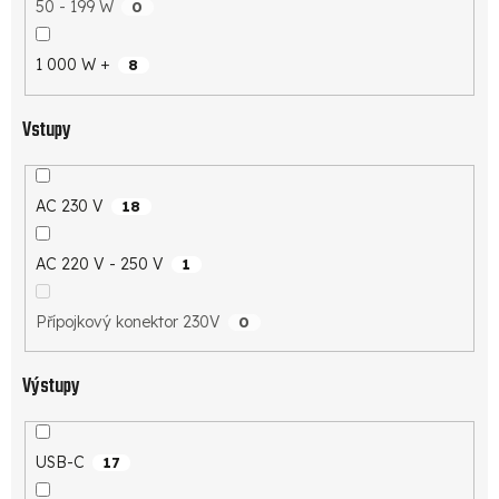
50 - 199 W
0
1 000 W +
8
Vstupy
AC 230 V
18
AC 220 V - 250 V
1
Přípojkový konektor 230V
0
Výstupy
USB-C
17