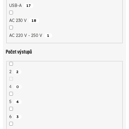
USB-A
17
AC 230 V
18
AC 220 V - 250 V
1
Počet výstupů
2
2
4
0
5
4
6
3