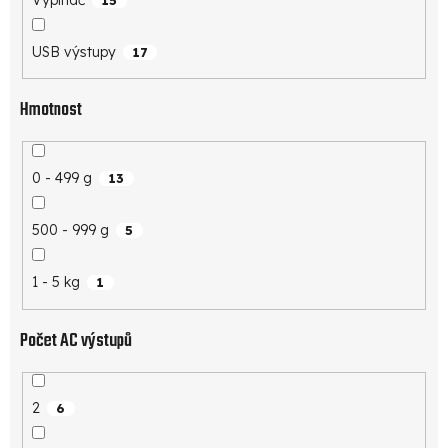
USB výstupy
17
Hmotnost
0 - 499 g
13
500 - 999 g
5
1 - 5 kg
1
Počet AC výstupů
2
6