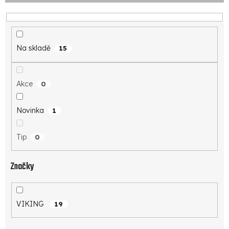
o
d
u
k
Na skladě
15
t
ů
Akce
0
Novinka
1
Tip
0
Značky
VIKING
19