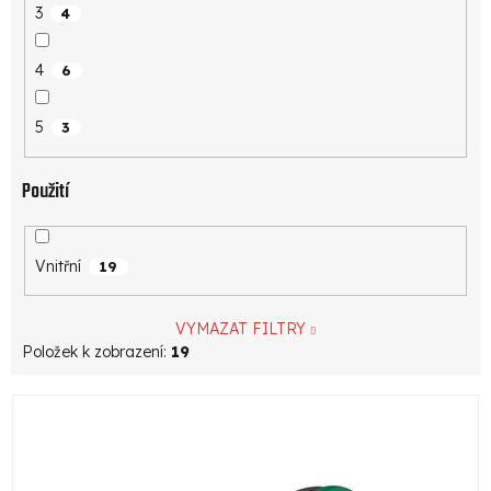
3
4
4
6
5
3
Použití
Vnitřní
19
VYMAZAT FILTRY
Položek k zobrazení:
19
V
ý
p