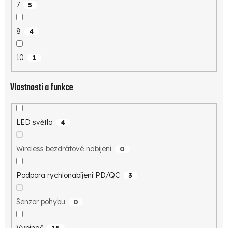
7
5
8
4
10
1
Vlastnosti a funkce
LED světlo
4
Wireless bezdrátové nabíjení
0
Podpora rychlonabíjení PD/QC
3
Senzor pohybu
0
Vypínač
15