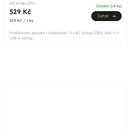
437 Kč bez DPH
Skladem
(>5 ks)
529 Kč
Detail
Měrná
529 Kč / 1 ks
cena:
Prodlužovací zásuvka • rozbočovač • 5 x AC výstup (230V, 16A) • 1 x
USB-A výstup...