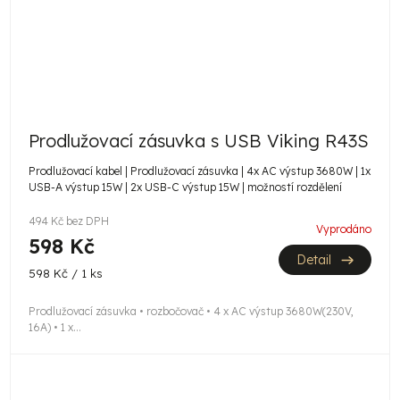
Prodlužovací zásuvka s USB Viking R43S
Prodlužovací kabel | Prodlužovací zásuvka | 4x AC výstup 3680W | 1x
USB-A výstup 15W | 2x USB-C výstup 15W | možností rozdělení
494 Kč bez DPH
Vyprodáno
598 Kč
Detail
Měrná
598 Kč / 1 ks
cena:
Prodlužovací zásuvka • rozbočovač • 4 x AC výstup 3680W(230V,
16A) • 1 x...