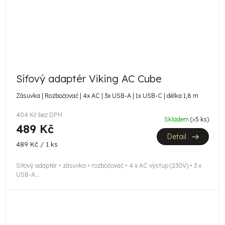
Síťový adaptér Viking AC Cube
Zásuvka | Rozbočovač | 4x AC | 3x USB-A | 1x USB-C | délka 1,8 m
404 Kč bez DPH
Skladem
(>5 ks)
489 Kč
Detail
Měrná
489 Kč / 1 ks
cena:
Síťový adaptér • zásuvka • rozbočovač • 4 x AC výstup (230V) • 3 x
USB-A...