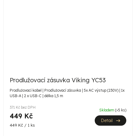
Prodlužovací zásuvka Viking YC53
Prodlužovací kabel | Prodlužovací zásuvka | 5x AC výstup (230V) | 1x
USB-A | 2 x USB-C | délka 1,5 m
371 Kč bez DPH
Skladem
(>5 ks)
449 Kč
Detail
Měrná
449 Kč / 1 ks
cena: