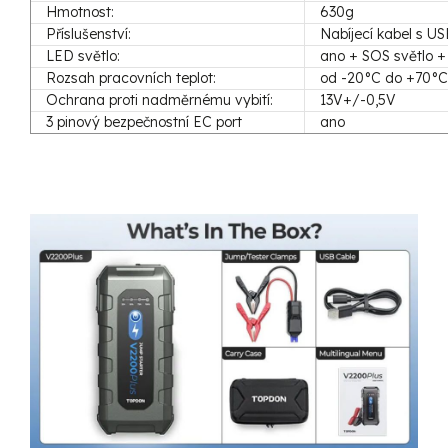
Hmotnost:
630g
Příslušenství:
Nabíjecí kabel s U
LED světlo:
ano + SOS světlo +
Rozsah pracovních teplot:
od -20°C do +70°C
Ochrana proti nadměrnému vybití:
13V+/-0,5V
3 pinový bezpečnostní EC port
ano