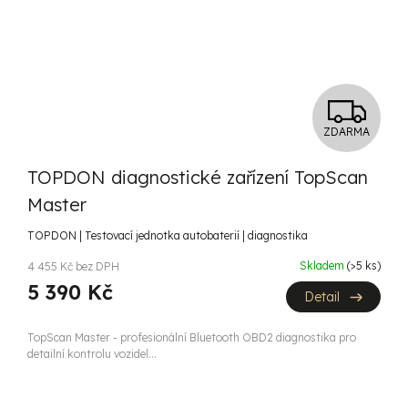
Z
ZDARMA
D
TOPDON diagnostické zařízení TopScan
A
Master
R
TOPDON | Testovací jednotka autobaterií | diagnostika
M
Skladem
(>5 ks)
4 455 Kč bez DPH
5 390 Kč
A
Detail
TopScan Master - profesionální Bluetooth OBD2 diagnostika pro
detailní kontrolu vozidel...