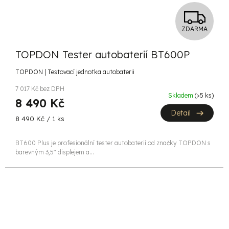
Z
ZDARMA
D
TOPDON Tester autobaterií BT600P
A
TOPDON | Testovací jednotka autobaterii
R
7 017 Kč bez DPH
Skladem
(>5 ks)
M
8 490 Kč
Detail
Měrná
A
8 490 Kč / 1 ks
cena:
BT600 Plus je profesionální tester autobaterií od značky TOPDON s
barevným 3,5" displejem a...