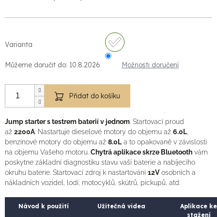
Varianta
Můžeme doručit do:
10.8.2026
Možnosti doručení
Přidat do košíku
Jump starter s testrem baterií v jednom
. Startovací proud
až
2200A
. Nastartuje dieselové motory do objemu až
6.0L
,
benzínové motory do objemu až
8.0L
a to opakovaně v závislosti
na objemu Vašeho motoru.
Chytrá aplikace skrze Bluetooth
vám
poskytne základní diagnostiku stavu vaší baterie a nabíjecího
okruhu baterie. Startovací zdroj k nastartování
12V
osobních a
nákladních vozidel, lodí, motocyklů, skútrů, pickupů, atd.
Návod k použití
Užitečná videa
Aplikace ke
stažení