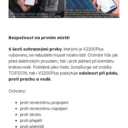
Bezpečnost na prvním místě!
S šesti ochrannými prvky
, kterými je V2200Plus
vybaveno, se nebudete muset ničeho bát. Ochrání Vás jak
před elektrickým proudem, tak i proti jiskření při kontaktu
krokosvorek. Podobně jako řada JumpSurge od značky
TOPDON, tak i V2200Plus poskytuje
odolnost při pádu,
proti prachu a vodě.
Ochrany:
proti reverznímu propojení
proti reverznímu napájení
proti zkratu
proti přepětí
proti přehřátí