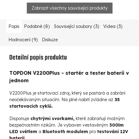
Zobrazit všechny související produkty
Popis
Podobné (8)
Související soubory (3)
Videa (3)
Hodnocení (9)
Diskuze
Detailní popis produktu
TOPDON V2200Plus - startér a tester baterií v
jednom
V2200Plus
je
startovací
zdroj, který se postará a zabrání
neočekávaným situacím. Na plné nabití zvládne až
35
startovacích cyklů.
Disponuje
chytrými svorkami,
které zabraňují možným
bezpečnostním rizikům. Je vybaven
vestavěným
300lm
LED světlem
a
Bluetooth modulem
pro
testování 12V
baterií.