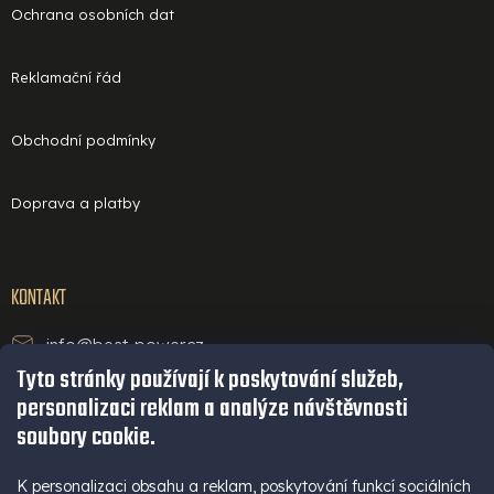
Ochrana osobních dat
Reklamační řád
Obchodní podmínky
Doprava a platby
KONTAKT
info@best-power.cz
Tyto stránky používají k poskytování služeb,
technická podpora a servis
personalizaci reklam a analýze návštěvnosti
+420 771 234 568
soubory cookie.
infolinka
+420 777 109 009
K personalizaci obsahu a reklam, poskytování funkcí sociálních