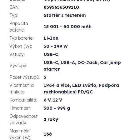
EAN
:
8595656509110
Typ
:
Startér s testerem
Kapacita
15 001 - 30 000 mAh
baterie
:
Typ baterie
:
Li-Ion
Výkon (W)
:
50 - 199 W
Vstupy
:
USB-C
USB-C
,
USB-A
,
DC-Jack
,
Car jump
Výstupy
:
starter
Počet výstupů
:
5
Vlastnosti a
IP64 a více
,
LED světlo
,
Podpora
funkce
:
rychlonabíjení PD/QC
Kompatibilita
:
6 V
,
12 V
Hmotnost
:
500 - 999 g
Odpovědnost
2 roky
za vady
:
Maximální
168
výkon (W)
: