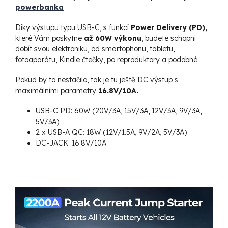
powerbanka
Díky výstupu typu USB-C, s funkcí
Power Delivery (PD),
které Vám poskytne
až 60W výkonu
, budete schopni
dobít svou elektroniku, od smartophonu, tabletu,
fotoaparátu, Kindle čtečky, po reproduktory a podobné.
Pokud by to nestačilo, tak je tu ještě DC výstup s
maximálními parametry
16.8V/10A.
USB-C PD: 60W (20V/3A, 15V/3A, 12V/3A, 9V/3A,
5V/3A)
2 x USB-A QC: 18W (12V/1.5A, 9V/2A, 5V/3A)
DC-JACK: 16.8V/10A