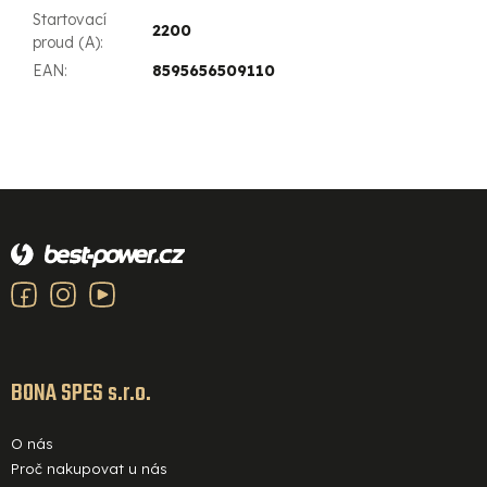
Startovací
2200
proud (A)
:
EAN
:
8595656509110
Z
á
p
a
t
í
BONA SPES s.r.o.
O nás
Proč nakupovat u nás