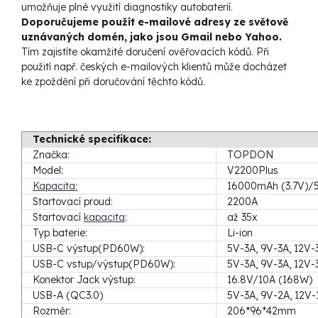
umožňuje plné využití diagnostiky autobaterií.
Doporučujeme použít e-mailové adresy ze světově
uznávaných domén, jako jsou Gmail nebo Yahoo.
Tím zajistíte okamžité doručení ověřovacích kódů. Při
použití např. českých e-mailových klientů může docházet
ke zpoždění při doručování těchto kódů.
Technické specifikace:
Značka:
TOPDON
Model:
V2200Plus
Kapacita:
16000mAh (3.7V)/
Startovací proud:
2200A
Startovací
kapacita
:
až 35x
Typ baterie:
Li-ion
USB-C výstup(PD60W):
5V-3A, 9V-3A, 12V
USB-C vstup/výstup(PD60W):
5V-3A, 9V-3A, 12V
Konektor Jack výstup:
16.8V/10A (168W)
USB-A (QC3.0)
5V-3A, 9V-2A, 12V
Rozměr:
206*96*42mm