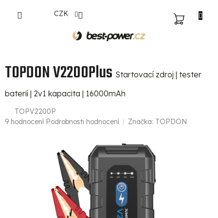
Přejít
CZK
na
NÁKUPNÍ
obsah
KOŠÍK
TOPDON V2200Plus
Startovací zdroj | tester
baterií | 2v1 kapacita | 16000mAh
TOPV2200P
Průměrné
9 hodnocení
Podrobnosti hodnocení
Značka:
TOPDON
hodnocení
produktu
je
5,0
z
5
hvězdiček.