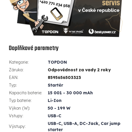
Doplňkové parametry
Kategorie
:
TOPDON
Záruka
:
Odpovědnost za vady 2 roky
EAN
:
8595656503323
Typ
:
Startér
Kapacita baterie
:
15 001 - 30 000 mAh
Typ baterie
:
Li-Ion
Výkon (W)
:
50 - 199 W
Vstupy
:
USB-C
USB-C
,
USB-A
,
DC-Jack
,
Car jump
Výstupy
:
starter