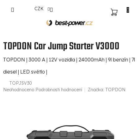
Přejít
CZK
na
NÁKUPNÍ
obsah
KOŠÍK
TOPDON Car Jump Starter V3000
TOPDON | 3000 A | 12V vozidla | 24000mAh | 9l benzín | 7l
diesel | LED světlo |
TOPJSV30
Průměrné
Neohodnoceno
Podrobnosti hodnocení
Značka:
TOPDON
hodnocení
produktu
je
0,0
z
5
hvězdiček.