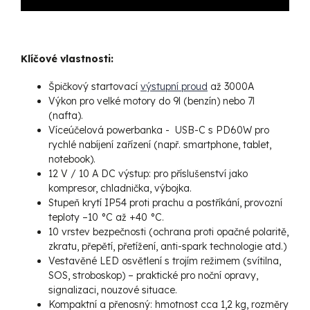
Klíčové vlastnosti:
Špičkový startovací
výstupní proud
až 3000A
Výkon pro velké motory do 9l (benzín) nebo 7l
(nafta).
Víceúčelová powerbanka - USB-C s PD60W pro
rychlé nabíjení zařízení (např. smartphone, tablet,
notebook).
12 V / 10 A DC výstup: pro příslušenství jako
kompresor, chladnička, výbojka.
Stupeň krytí IP54 proti prachu a postříkání, provozní
teploty –10 °C až +40 °C.
10 vrstev bezpečnosti (ochrana proti opačné polaritě,
zkratu, přepětí, přetížení, anti-spark technologie atd.)
Vestavěné LED osvětlení s trojím režimem (svítilna,
SOS, stroboskop) – praktické pro noční opravy,
signalizaci, nouzové situace.
Kompaktní a přenosný: hmotnost cca 1,2 kg, rozměry