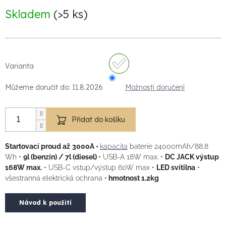
cena:
Skladem
(>5 ks)
Varianta
Můžeme doručit do:
11.8.2026
Možnosti doručení
Přidat do košíku
Startovací proud až
3000A •
kapacita
baterie 24000mAh/88,8
Wh •
9l (benzín) / 7l (diesel)
• USB-A 18W max. •
DC JACK výstup
168W max.
• USB-C vstup/výstup 60W max •
LED svítilna
•
všestranná elektrická ochrana •
hmotnost 1.2kg
Návod k použití