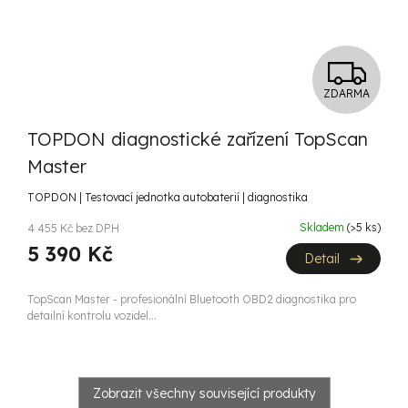
Z
ZDARMA
D
TOPDON diagnostické zařízení TopScan
A
Master
R
TOPDON | Testovací jednotka autobaterií | diagnostika
M
Skladem
(>5 ks)
4 455 Kč bez DPH
5 390 Kč
A
Detail
TopScan Master - profesionální Bluetooth OBD2 diagnostika pro
detailní kontrolu vozidel...
Zobrazit všechny související produkty