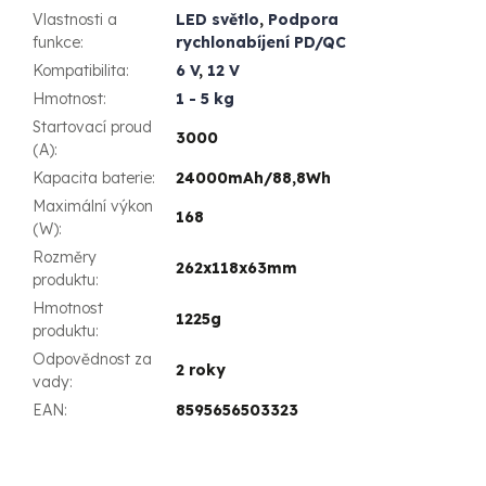
Vlastnosti a
LED světlo
,
Podpora
funkce
:
rychlonabíjení PD/QC
Kompatibilita
:
6 V
,
12 V
Hmotnost
:
1 - 5 kg
Startovací proud
3000
(A)
:
Kapacita baterie
:
24000mAh/88,8Wh
Maximální výkon
168
(W)
:
Rozměry
262x118x63mm
produktu
:
Hmotnost
1225g
produktu
:
Odpovědnost za
2 roky
vady
:
EAN
:
8595656503323