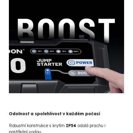
Odolnost a spolehlivost v každém počasí
Robustní konstrukce s krytím
IP54
odolá prachu i
postříkání vodou.