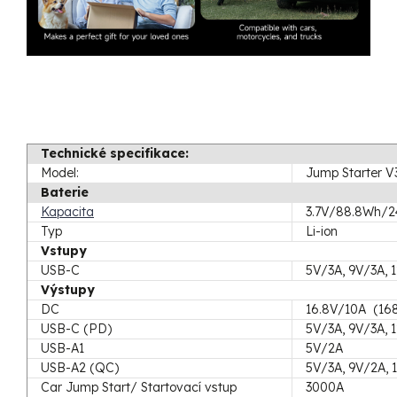
Technické specifikace:
Model:
Jump Starter 
Baterie
Kapacita
3.7V/88.8Wh/
Typ
Li-ion
Vstupy
USB-C
5V/3A, 9V/3A, 
Výstupy
DC
16.8V/10A (16
USB-C (PD)
5V/3A, 9V/3A, 
USB-A1
5V/2A
USB-A2 (QC)
5V/3A, 9V/2A, 
Car Jump Start/ Startovací vstup
3000A