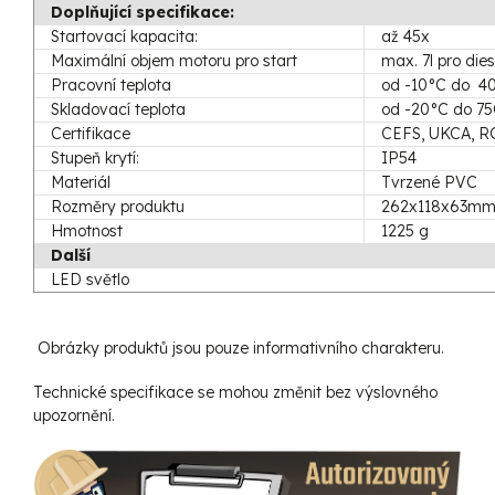
Doplňující specifikace:
Startovací kapacita:
až 45x
Maximální objem motoru pro start
max. 7l pro die
Pracovní teplota
od -10°C do 4
Skladovací teplota
od -20°C do 7
Certifikace
CEFS, UKCA, 
Stupeň krytí:
IP54
Materiál
Tvrzené PVC
Rozměry produktu
262x118x63m
Hmotnost
1225 g
Další
LED světlo
Obrázky produktů jsou pouze informativního charakteru.
Technické specifikace se mohou změnit bez výslovného
upozornění.