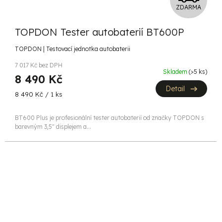
ZDARMA
D
TOPDON Tester autobaterií BT600P
A
TOPDON | Testovací jednotka autobaterii
R
7 017 Kč bez DPH
Skladem
(>5 ks)
M
8 490 Kč
Detail
Měrná
A
8 490 Kč / 1 ks
cena:
BT600 Plus je profesionální tester autobaterií od značky TOPDON s
barevným 3,5" displejem a...