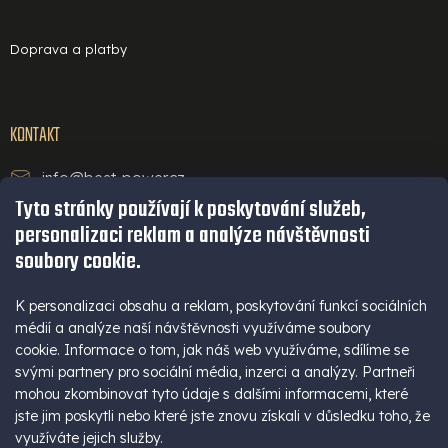
Doprava a platby
KONTAKT
info@best-power.cz
Tyto stránky používají k poskytování služeb,
technická podpora a servis
personalizaci reklam a analýze návštěvnosti
+420 771 234 568
soubory cookie.
infolinka
+420 777 109 009
K personalizaci obsahu a reklam, poskytování funkcí sociálních
médií a analýze naší návštěvnosti využíváme soubory
(Po - Pá 9-16 hod)
cookie. Informace o tom, jak náš web využíváme, sdílíme se
+420 777 109 009
svými partnery pro sociální média, inzerci a analýzy. Partneři
mohou zkombinovat tyto údaje s dalšími informacemi, které
jste jim poskytli nebo které jste znovu získali v důsledku toho, že
využíváte jejich služby.