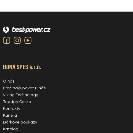
Z
á
p
a
t
í
BONA SPES s.r.o.
O nás
Proč nakupovat u nás
Viking Technology
Topdon Česko
Kontakty
Kariéra
Dárkové poukazy
Katalog