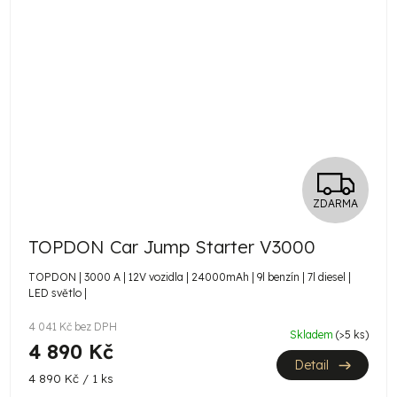
Z
ZDARMA
D
TOPDON Car Jump Starter V3000
A
TOPDON | 3000 A | 12V vozidla | 24000mAh | 9l benzín | 7l diesel |
R
LED světlo |
M
4 041 Kč bez DPH
Skladem
(>5 ks)
4 890 Kč
A
Detail
Měrná
4 890 Kč / 1 ks
cena: