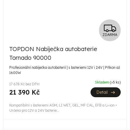
Z
ZDARMA
D
TOPDON Nabíječka autobaterie
A
Tornado 90000
R
Profesionální nabíječka autobaterií | s bateriemi 12V i 24V | Příkon až
1600W
M
Skladem
(>5 ks)
17 678 Kč bez DPH
A
21 390 Kč
Detail
Kompatibilní s bateriemi AGM, LI WET, GEL, MF CAL, EFB a Li-ion •
Určeno pro 12V a 24V baterie...