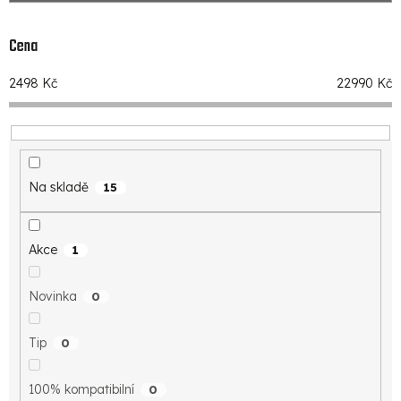
í
p
Cena
r
2498
Kč
22990
Kč
o
d
u
k
Na skladě
15
t
ů
Akce
1
Novinka
0
Tip
0
100% kompatibilní
0