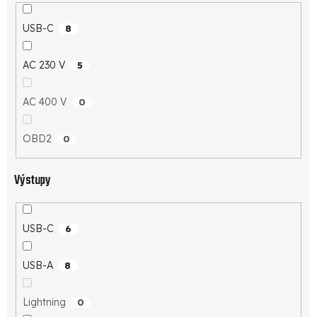
USB-C
8
AC 230 V
5
AC 400 V
0
OBD2
0
Výstupy
USB-C
6
USB-A
8
Lightning
0