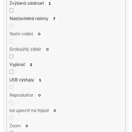
Zvýšená odolnost
1
Nastavitelné režimy
7
Noční vidění
0
Širokoúhlý záběr
0
Vypínač
2
USB výstupy
1
Reproduktor
0
lze upevnit na tripod
0
Zoom
0