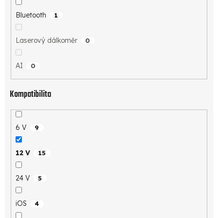
Bluetooth
1
Laserový dálkoměr
0
AI
0
Kompatibilita
6 V
9
12 V
15
24 V
5
iOS
4