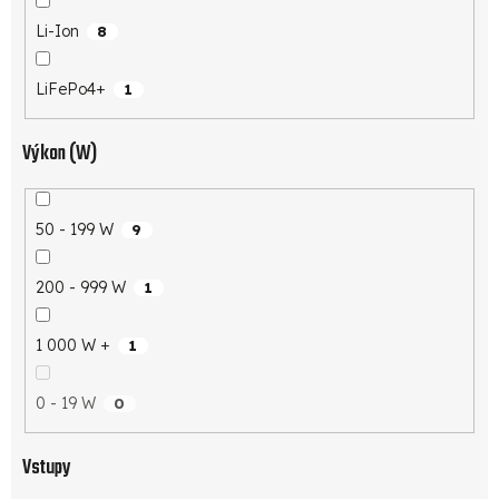
Li-Ion
8
LiFePo4+
1
Výkon (W)
50 - 199 W
9
200 - 999 W
1
1 000 W +
1
0 - 19 W
0
Vstupy