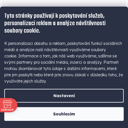
Tyto stránky používají k poskytování služeb,
personalizaci reklam a analýze návštěvnosti
soubory cookie.
K personalizaci obsahu a reklam, poskytování funkcí sociálních
médií a analýze naší návštěvnosti využíváme soubory
Z
cookie. Informace o tom, jak náš web využíváme, sdílíme se
svými partnery pro sociální média, inzerci a analýzy. Partneři
ZDARMA
D
mohou zkombinovat tyto údaje s dalšími informacemi, které
jste jim poskytli nebo které jste znovu získali v důsledku toho, že
TOPDON startér a tester autobaterie
A
využíváte jejich služby.
V4500Plus
R
Nastavení
TOPDON | baterie 32000 mAh | 4500A | USB-A | USB-C | DC Jack |
LED svítilna | PD | QC | IP65
M
Zobrazit
Souhlasím
5 529 Kč bez DPH
A
ně
Skladem
(>5 ks)
6 690 Kč
Detail