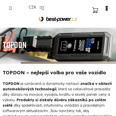
Přejít
CZK
na
NÁKUPNÍ
obsah
KOŠÍK
TOPDON
TOPDON – nejlepší volba pro vaše vozidlo
TOPDON
je uznávaná a dynamicky rostoucí
značka v oblasti
automobilových technologií
, která se celosvětově prosadila
díky důrazu na inovace, vysokou kvalitu a skvělý poměr ceny a
výkonu.
Produkty si získaly důvěru zákazníků po celém
světě
díky spolehlivosti, intuitivnímu ovládání a pravidelným
softwarovým aktualizacím. Jsou navrženy tak, aby