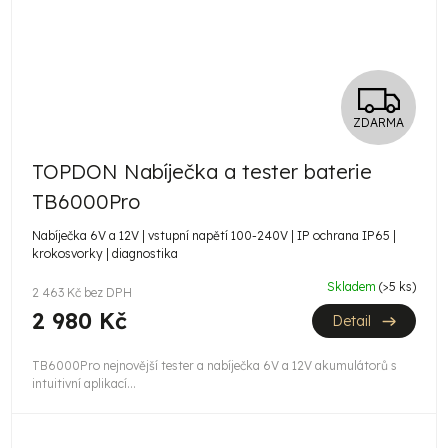
Z
ZDARMA
D
TOPDON Nabíječka a tester baterie
A
TB6000Pro
R
Nabíječka 6V a 12V | vstupní napětí 100-240V | IP ochrana IP65 |
krokosvorky | diagnostika
M
Skladem
(>5 ks)
2 463 Kč bez DPH
A
2 980 Kč
Detail
TB6000Pro nejnovější tester a nabíječka 6V a 12V akumulátorů s
intuitivní aplikací...