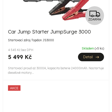
Z
ZDARMA
D
Car Jump Starter JumpSurge 3000
A
Startovací zdroj Topdon JS3000
R
Skladem
(>5 ks)
4 545 Kč bez DPH
M
5 499 Kč
Detail
A
Startovací proud až 3000A, kapacita baterie 24000mAh. Nastartuje
dieselové motory...
AKCE