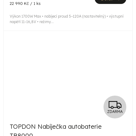
Měrná
22 990 Kč / 1 ks
cena:
Výkon 1700W Max • nabíjecí proud 5–120A (nastavitelný) • výstupní
napětí 11–16,8V • režimy...
Z
ZDARMA
D
TOPDON Nabíječka autobaterie
A
TB8000