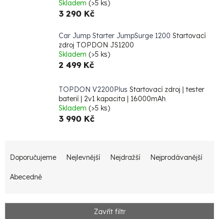
Skladem
(>5 ks)
3 290 Kč
Car Jump Starter JumpSurge 1200
Startovací
zdroj TOPDON JS1200
Skladem
(>5 ks)
2 499 Kč
TOPDON V2200Plus
Startovací zdroj | tester
baterií | 2v1 kapacita | 16000mAh
Skladem
(>5 ks)
3 990 Kč
Ř
Doporučujeme
Nejlevnější
Nejdražší
Nejprodávanější
a
z
Abecedně
e
n
Zavřít filtr