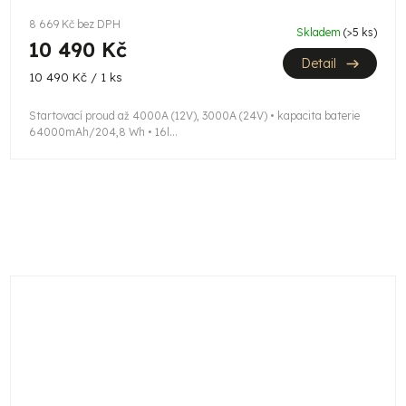
M
8 669 Kč bez DPH
Skladem
(>5 ks)
10 490 Kč
A
Detail
Měrná
10 490 Kč / 1 ks
cena:
Startovací proud až 4000A (12V), 3000A (24V) • kapacita baterie
64000mAh/204,8 Wh • 16l...