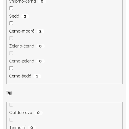
Stříbrno-černá
0
Šedá
2
Černo-modrá
2
Zeleno-černá
0
Černo-zelená
0
Černo-šedá
1
Typ
Outdoorová
0
Termální
0