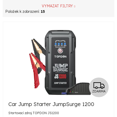
VYMAZAT FILTRY
Položek k zobrazení:
15
V
ý
p
i
s
p
r
Z
o
ZDARMA
d
D
u
Car Jump Starter JumpSurge 1200
A
k
Startovací zdroj TOPDON JS1200