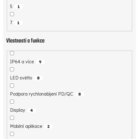
5
1
7
1
Vlastnosti a funkce
IP64 a více
9
LED světlo
8
Podpora rychlonabíjení PD/QC
8
Display
4
Mobilní aplikace
2