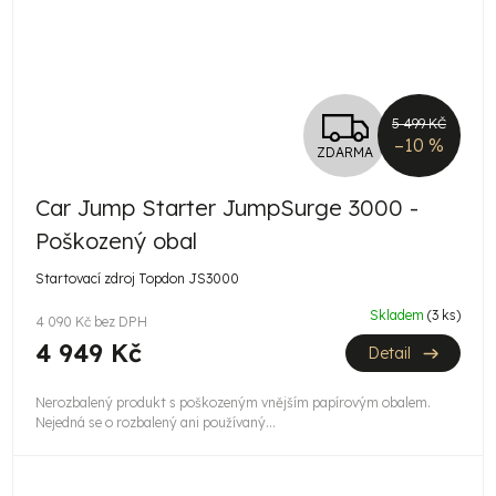
Z
5 499 KČ
–10 %
ZDARMA
D
Car Jump Starter JumpSurge 3000 -
A
Poškozený obal
R
Startovací zdroj Topdon JS3000
M
Skladem
(3 ks)
4 090 Kč bez DPH
A
4 949 Kč
Detail
Nerozbalený produkt s poškozeným vnějším papírovým obalem.
Nejedná se o rozbalený ani používaný...