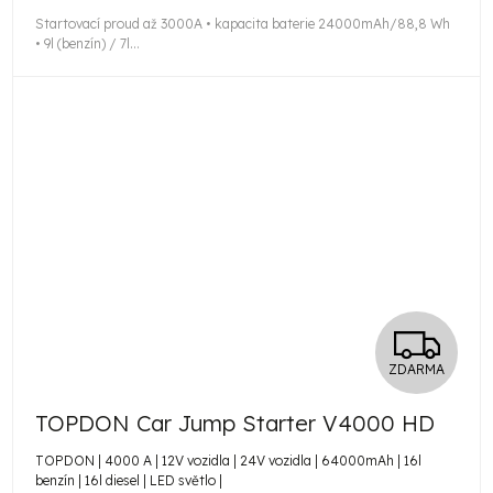
Startovací proud až 3000A • kapacita baterie 24000mAh/88,8 Wh
• 9l (benzín) / 7l...
Z
ZDARMA
D
TOPDON Car Jump Starter V4000 HD
A
TOPDON | 4000 A | 12V vozidla | 24V vozidla | 64000mAh | 16l
R
benzín | 16l diesel | LED světlo |