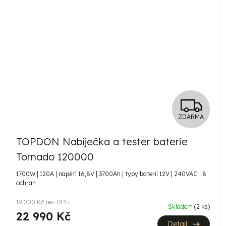
Z
ZDARMA
D
TOPDON Nabíječka a tester baterie
A
Tornado 120000
R
1700W | 120A | napětí 16,8V | 3700Ah | typy baterií 12V | 240VAC | 8
ochran
M
19 000 Kč bez DPH
A
Skladem
(2 ks)
22 990 Kč
Detail