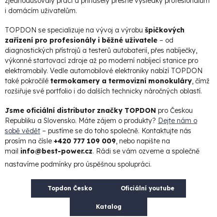
zjednodušovaly práci a přinášely přesné výsledky profesionálům
i domácím uživatelům.
TOPDON se specializuje na vývoj a výrobu
špičkových
zařízení pro profesionály i běžné uživatele
– od
diagnostických přístrojů a testerů autobaterií, přes nabíječky,
výkonné startovací zdroje až po moderní nabíjecí stanice pro
elektromobily. Vedle automobilové elektroniky nabízí TOPDON
také pokročilé
termokamery a termovizní monokuláry
, čímž
rozšiřuje své portfolio i do dalších technicky náročných oblastí.
Jsme oficiální distributor značky TOPDON
pro Českou
Republiku a Slovensko. Máte zájem o produkty?
Dejte nám o
sobě vědět
– pustíme se do toho společně. Kontaktujte nás
prosím na čísle
+420 777 109 009
, nebo napište na
mail
info@best-power.cz
. Rádi se vám ozveme a společně
nastavíme podmínky pro úspěšnou spolupráci.
Topdon Česko
Oficiální youtube
Katalog