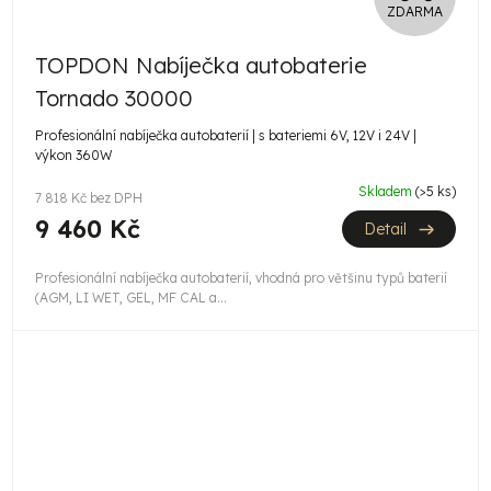
ZDARMA
D
TOPDON Nabíječka autobaterie
A
Tornado 30000
R
Profesionální nabíječka autobaterií | s bateriemi 6V, 12V i 24V |
výkon 360W
M
Skladem
(>5 ks)
7 818 Kč bez DPH
A
9 460 Kč
Detail
Profesionální nabíječka autobaterií, vhodná pro většinu typů baterií
(AGM, LI WET, GEL, MF CAL a...