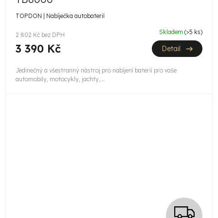
R
TOPDON | Nabíječka autobaterií
M
Skladem
(>5 ks)
2 802 Kč bez DPH
A
3 390 Kč
Detail
Jedinečný a všestranný nástroj pro nabíjení baterií pro vaše
automobily, motocykly, jachty,...
Z