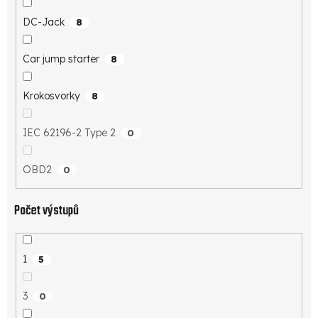
DC-Jack
8
Car jump starter
8
Krokosvorky
8
IEC 62196-2 Type 2
0
OBD2
0
Počet výstupů
1
5
3
0