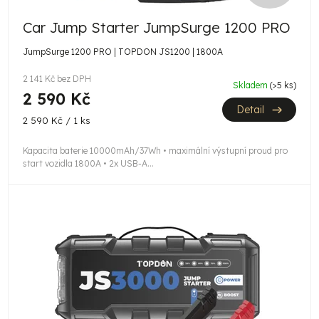
D
Car Jump Starter JumpSurge 1200 PRO
A
JumpSurge 1200 PRO | TOPDON JS1200 | 1800A
R
2 141 Kč bez DPH
Skladem
(>5 ks)
M
2 590 Kč
Detail
A
Měrná
2 590 Kč / 1 ks
cena:
Kapacita baterie 10000mAh/37Wh • maximální výstupní proud pro
start vozidla 1800A • 2x USB-A...