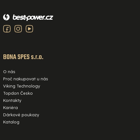
Z
á
p
a
t
í
BONA SPES s.r.o.
O nás
Proč nakupovat u nás
Viking Technology
Topdon Česko
Kontakty
Kariéra
Dárkové poukazy
Katalog