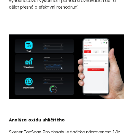
vyhodnocovat výkonnost pomocí srovnávacích dat a
dělat přesná a efektivní rozhodnutí.
Analýza oxidu uhličitého
Skener TopScan Pro obsahuje tlačítko připravenosti I/M