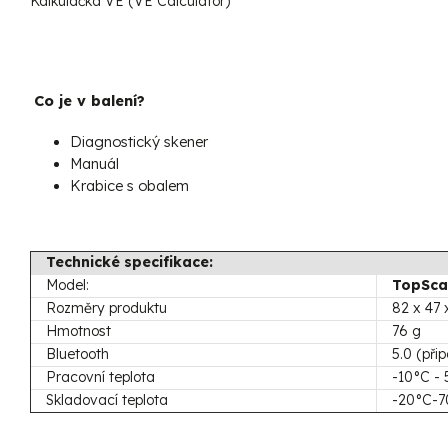
Kalkulačka VE (VE Calculator)
Co je v balení?
Diagnostický skener
Manuál
Krabice s obalem
Technické specifikace:
Model:
TopSca
Rozměry produktu
82 x 47
Hmotnost
76 g
Bluetooth
5.0 (při
Pracovní teplota
-10°C -
Skladovací teplota
-20°C-7