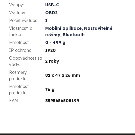
Vstupy
:
USB-C
Výstupy
:
OBD2
Počet výstupů
:
1
Vlastnosti a
Mobilní aplikace
,
Nastavitelné
funkce
:
režimy
,
Bluetooth
Hmotnost
:
0 - 499 g
IP ochrana
:
IP20
Odpovědnost za
2 roky
vady
:
Rozměry
82 x 47 x 26 mm
produktu
:
Hmotnost
76 g
produktu
:
EAN
:
8595656508199