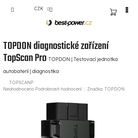
Přejít
CZK
na
NÁKUPNÍ
obsah
KOŠÍK
TOPDON diagnostické zařízení
TopScan Pro
TOPDON | Testovací jednotka
autobaterií | diagnostika
TOPSCANP
Průměrné
Neohodnoceno
Podrobnosti hodnocení
Značka:
TOPDON
hodnocení
produktu
je
0,0
z
5
hvězdiček.