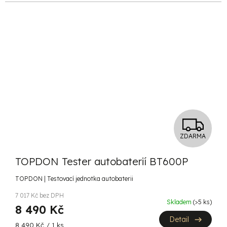
Z
ZDARMA
D
TOPDON Tester autobaterií BT600P
A
TOPDON | Testovací jednotka autobaterii
R
7 017 Kč bez DPH
Skladem
(>5 ks)
M
8 490 Kč
Detail
Měrná
8 490 Kč / 1 ks