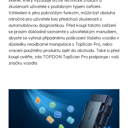
skener, který vyžaduje určité technické znalosti a
zkušenosti uživatele s podobným typem zařízení.
Vzhledem k jeho pokročilým funkcím, může být obsluha
náročná pro uživatele bez předchozí zkušenosti s
automobilovou diagnostikou. Před koupí tohoto zařízení
se prosím důkladně seznamte s uživatelským manuálem,
abyste se vyhnuli případnému poškození Vašeho vozidla v
důsledku neodborné manipulace s TopScan Pro, nebo
vracení použitého produktu zpět do obchodu. Také si před
koupí ověřte, zda TOPDON TopScan Pro podporuje i vaši
značku vozidla.