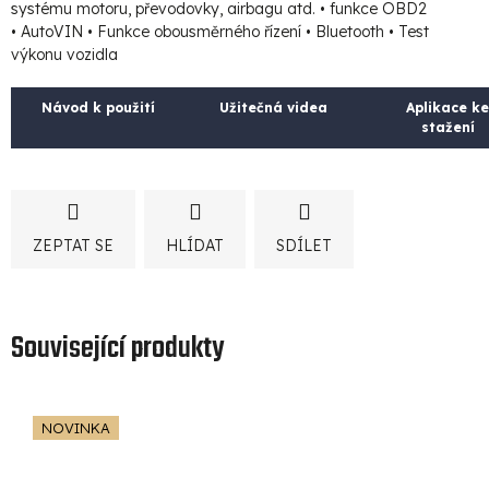
systému motoru, převodovky, airbagu atd. • funkce OBD2
• AutoVIN • Funkce obousměrného řízení • Bluetooth • Test
výkonu vozidla
Návod k použití
Užitečná videa
Aplikace ke
stažení
ZEPTAT SE
HLÍDAT
SDÍLET
Související produkty
NOVINKA