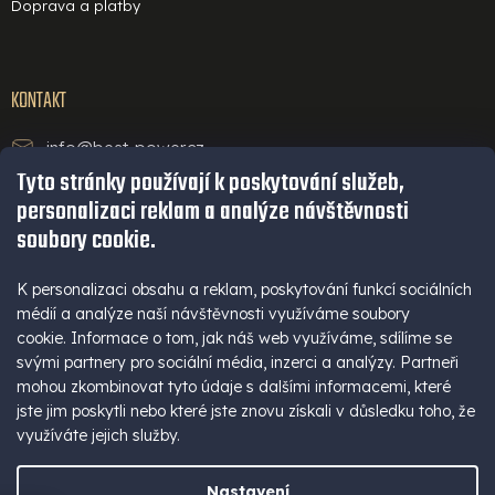
Doprava a platby
KONTAKT
info@best-power.cz
Tyto stránky používají k poskytování služeb,
technická podpora a servis
personalizaci reklam a analýze návštěvnosti
+420 771 234 568
soubory cookie.
infolinka
+420 777 109 009
K personalizaci obsahu a reklam, poskytování funkcí sociálních
médií a analýze naší návštěvnosti využíváme soubory
(Po - Pá 9-16 hod)
cookie. Informace o tom, jak náš web využíváme, sdílíme se
+420 777 109 009
svými partnery pro sociální média, inzerci a analýzy. Partneři
mohou zkombinovat tyto údaje s dalšími informacemi, které
jste jim poskytli nebo které jste znovu získali v důsledku toho, že
využíváte jejich služby.
Nastavení