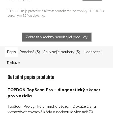
A
cena:
BT600 Plus je profesionální tester autobaterií od značky TOPDON s
barevným 3,5" displejem a...
Zobrazit všechny související produkty
Popis
Podobné (3)
Související soubory (3)
Hodnocení
Diskuze
Detailní popis produktu
TOPDON TopScan Pro - diagnostický skener
pro vozidla
TopScan Pro vyniká v mnoha věcech. Dokáže číst a
vymazávat chybové kódy a podporuje více než 70