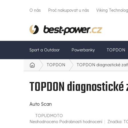
Přejít
na
O nás
Proč nakupovat u nás
Viking Technolo
obsah
Sport a Outdoor
Powerbanky
TOPDON
TOPDON
TOPDON diagnostické zaří
Domů
TOPDON diagnostické z
Auto Scan
TOPUDMOTO
Průměrné
Neohodnoceno
Podrobnosti hodnocení
Značka:
T
hodnocení