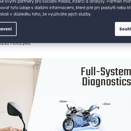
 se svými partnery pro sociální média, inzerci a analýzy. Partneři mo
vat tyto údaje s dalšími informacemi, které jste jim poskytli nebo kt
rofesionální diagnostický skener, který vyžaduje určité technické
skali v důsledku toho, že využíváte jejich služby.
 zařízení. Vzhledem k jeho pokročilým funkcím, může být obsluha
 motocyklovou diagnostikou. Před koupí tohoto zařízení se prosím
avení
Souh
yste se vyhnuli případnému poškození Vašeho motocyklu v důsledk
cení použitého produktu zpět do obchodu. Také si před koupí ověřte
ačku motocyklu.