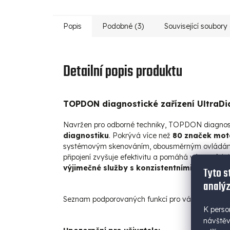
Popis
Podobné (3)
Související soubory 
Detailní popis produktu
TOPDON diagnostické zařízení UltraD
Navržen pro odborné techniky, TOPDON diagnosti
diagnostiku
. Pokrývá více než
80 značek mot
systémovým skenováním, obousměrným ovládání
připojení zvyšuje efektivitu a pomáhá vám zefektiv
výjimečné služby s konzistentními výsledky
.
Tyto s
analýz
Seznam podporovaných funkcí pro váš model m
K perso
návštěv