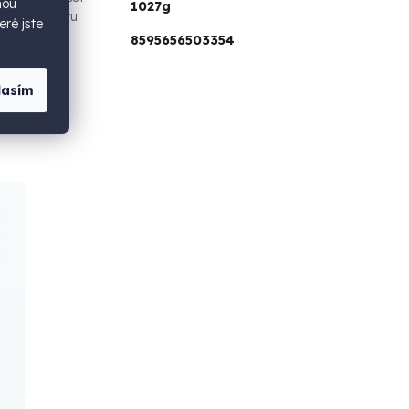
hou
1027g
produktu
:
eré jste
EAN
:
8595656503354
lasím
u
,