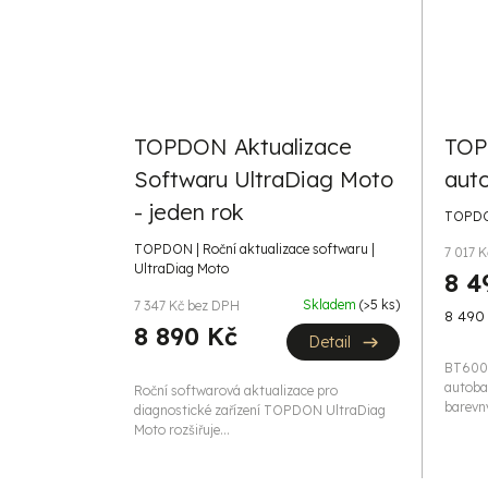
TOPDON Aktualizace
TOP
Softwaru UltraDiag Moto
aut
- jeden rok
TOPDON
TOPDON | Roční aktualizace softwaru |
7 017 
UltraDiag Moto
8 4
Skladem
(>5 ks)
7 347 Kč bez DPH
Měrná
8 490 
8 890 Kč
cena:
Detail
BT600 P
autoba
Roční softwarová aktualizace pro
barevný
diagnostické zařízení TOPDON UltraDiag
Moto rozšiřuje...