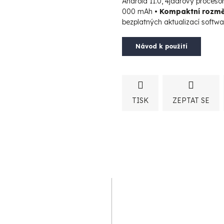
Android 11.0, 4jádrový proceso
000 mAh
• Kompaktní rozměr
A
bezplatných aktualizací softwa
Návod k použití
R
M
TISK
ZEPTAT SE
A