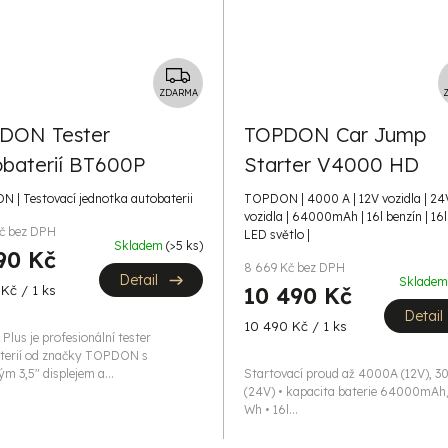
Z
D
ZDARMA
A
DON Tester
TOPDON Car Jump
R
obaterií BT600P
Starter V4000 HD
M
A
 | Testovací jednotka autobaterii
TOPDON | 4000 A | 12V vozidla | 24
vozidla | 64000mAh | 16l benzín | 16l 
Kč bez DPH
LED světlo |
Skladem
(>5 ks)
90 Kč
8 669 Kč bez DPH
Detail
Sklade
Kč / 1 ks
10 490 Kč
Detail
Měrná
10 490 Kč / 1 ks
lus je profesionální tester
cena:
terií od značky TOPDON s
m 3,5" displejem a...
Startovací proud až 4000A (12V), 
(24V) • kapacita baterie 64000mA
Wh • 16l...