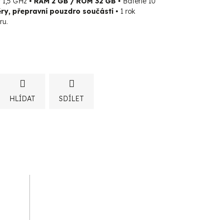
r 1,5 GHz
• RAM 2 GB / ROM 32 GB •
Baterie 10
y, přepravní pouzdro součástí •
1 rok
ru.
HLÍDAT
SDÍLET