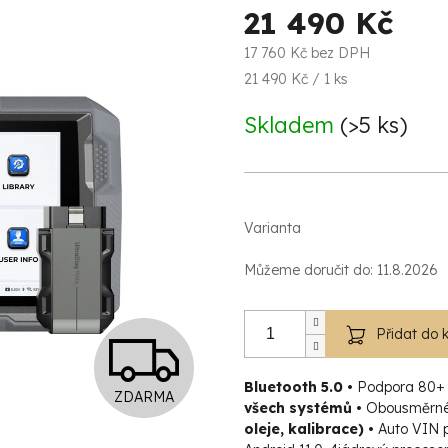
21 490 Kč
17 760 Kč bez DPH
Měrná
21 490 Kč / 1 ks
cena:
Skladem
(>5 ks)
Varianta
Můžeme doručit do:
11.8.2026
Z
Přidat do 
Bluetooth 5.0 •
Podpora 80+ 
ZDARMA
D
všech systémů •
Obousměrné
oleje, kalibrace) •
Auto VIN p