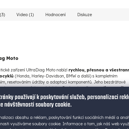
(3)
Videa (1)
Hodnocení
Diskuze
iag Moto
cké zařízení UltraDiag Moto nabízí
rychlou, přesnou a všestran
ocyklů
(Honda, Harley-Davidson, BMW a další) s kompletním
m, resetováním údržby a adaptací komponentů. Jeho bezdrátové
nit opravy a zvýšit produktivitu. Poskytujte
přesnou diagnostiku
tránky používají k poskytování služeb, personalizaci rek
e návštěvnosti soubory cookie.
otocyklu
naleznete na tomto odkazu.
nalizaci obsahu a reklam, poskytování funkcí sociálních médií a anal
nosti využíváme soubory cookie. Informace o tom, jak náš web vyu