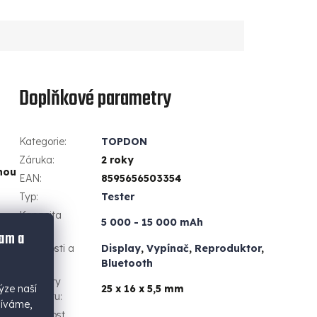
Doplňkové parametry
Kategorie
:
TOPDON
Záruka
:
2 roky
nou
EAN
:
8595656503354
Typ
:
Tester
Kapacita
a
5 000 - 15 000 mAh
baterie
:
lam a
Vlastnosti a
Display
,
Vypínač
,
Reproduktor
,
funkce
:
Bluetooth
Rozměry
ýze naší
25 x 16 x 5,5 mm
produktu
:
žíváme,
Hmotnost