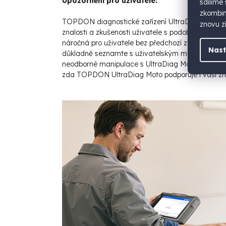
Upozornění pro uživatele:
sdílíme
zkombino
TOPDON diagnostické zařízení UltraDiag Moto je p
znovu zí
znalosti a zkušenosti uživatele s podobným typem
náročná pro uživatele bez předchozí zkušenosti s
Nast
důkladně seznamte s uživatelským manuálem, ab
neodborné manipulace s UltraDiag Moto, nebo vra
zda TOPDON UltraDiag Moto podporuje i vaši zn