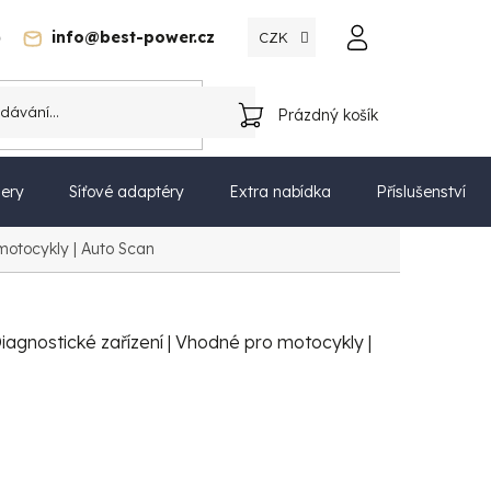
)
info@best-power.cz
CZK
Katalog
Prázdný košík
NÁKUPNÍ
KOŠÍK
ery
Síťové adaptéry
Extra nabídka
Příslušenství
motocykly | Auto Scan
agnostické zařízení | Vhodné pro motocykly |