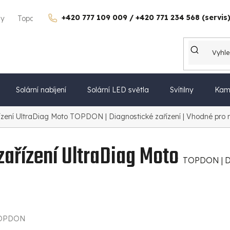
+420 777 109 009 / +420 771 234 568 (servis
gy
Topdon Česko
Kontakty
Kariéra
Dárkové poukazy
Solární nabíjení
Solární LED světla
Svítilny
Kam
zení UltraDiag Moto
TOPDON | Diagnostické zařízení | Vhodné pro 
ařízení UltraDiag Moto
TOPDON | Di
OPDON