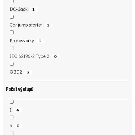
DC-Jack
1
Car jump starter
1
Krokosvorky
1
IEC 62196-2 Type 2
0
OBD2
3
Počet výstupů
1
4
3
0