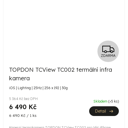
Z
ZDARMA
D
TOPDON TCView TC002 termální infra
A
kamera
R
iOS | Lighting | 25Hz | 256 x 192 | 30g
M
5 364 Kč bez DPH
Skladem
(>5 ks)
6 490 Kč
A
Detail
Měrná
6 490 Kč / 1 ks
cena:
Kapesní termokamera TOPDON TCView TC002 pro Váš iPhone,