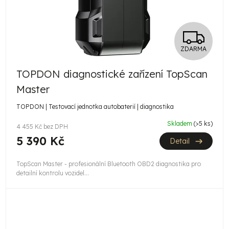
Z
ZDARMA
D
TOPDON diagnostické zařízení TopScan
A
Master
R
TOPDON | Testovací jednotka autobaterií | diagnostika
M
Skladem
(>5 ks)
4 455 Kč bez DPH
A
5 390 Kč
Detail
TopScan Master - profesionální Bluetooth OBD2 diagnostika pro
detailní kontrolu vozidel...