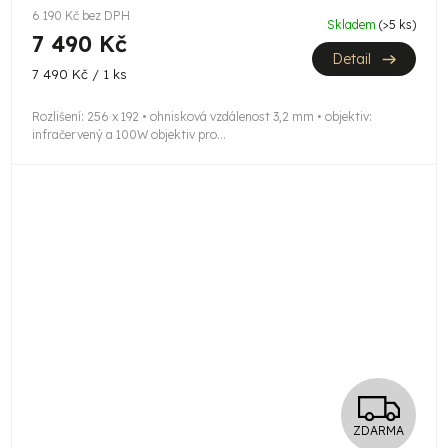
M
6 190 Kč bez DPH
Skladem
(>5 ks)
7 490 Kč
A
Detail
Měrná
7 490 Kč / 1 ks
cena:
Rozlišení: 256 x 192 • ohnisková vzdálenost 3,2 mm • objektiv:
infračervený a 100W objektiv pro...
Z
ZDARMA