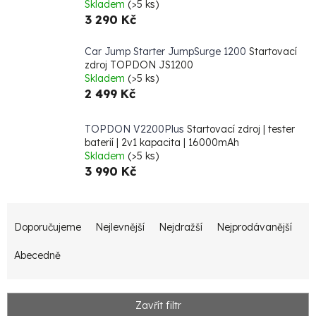
Skladem
(>5 ks)
3 290 Kč
Car Jump Starter JumpSurge 1200
Startovací
zdroj TOPDON JS1200
Skladem
(>5 ks)
2 499 Kč
TOPDON V2200Plus
Startovací zdroj | tester
baterií | 2v1 kapacita | 16000mAh
Skladem
(>5 ks)
3 990 Kč
Ř
Doporučujeme
Nejlevnější
Nejdražší
Nejprodávanější
a
z
Abecedně
e
n
Zavřít filtr