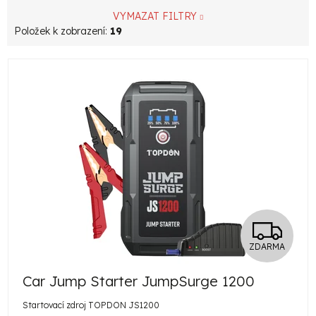
VYMAZAT FILTRY
Položek k zobrazení:
19
V
ý
p
i
s
p
r
Z
o
ZDARMA
d
D
u
Car Jump Starter JumpSurge 1200
A
k
Startovací zdroj TOPDON JS1200