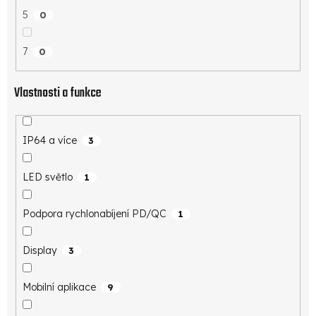
5
0
7
0
Vlastnosti a funkce
IP64 a více
3
LED světlo
1
Podpora rychlonabíjení PD/QC
1
Display
3
Mobilní aplikace
9