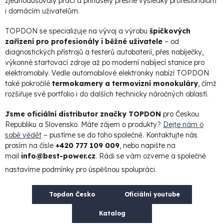
zjednodušovaly práci a přinášely přesné výsledky profesionálům
i domácím uživatelům.
TOPDON se specializuje na vývoj a výrobu
špičkových
zařízení pro profesionály i běžné uživatele
– od
diagnostických přístrojů a testerů autobaterií, přes nabíječky,
výkonné startovací zdroje až po moderní nabíjecí stanice pro
elektromobily. Vedle automobilové elektroniky nabízí TOPDON
také pokročilé
termokamery a termovizní monokuláry
, čímž
rozšiřuje své portfolio i do dalších technicky náročných oblastí.
Jsme oficiální distributor značky TOPDON
pro Českou
Republiku a Slovensko. Máte zájem o produkty?
Dejte nám o
sobě vědět
– pustíme se do toho společně. Kontaktujte nás
prosím na čísle
+420 777 109 009
, nebo napište na
mail
info@best-power.cz
. Rádi se vám ozveme a společně
nastavíme podmínky pro úspěšnou spolupráci.
Topdon Česko
Oficiální youtube
Katalog