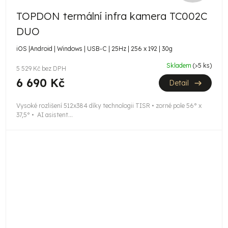
D
TOPDON termální infra kamera TC002C
A
DUO
R
iOS |Android | Windows | USB-C | 25Hz | 256 x 192 | 30g
M
Skladem
(>5 ks)
5 529 Kč bez DPH
A
6 690 Kč
Detail
Vysoké rozlišení 512x384 díky technologii TISR • zorné pole 56° x
37,5° • AI asistent...