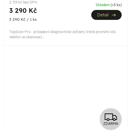
M
2 719 Kč bez DPH
Skladem
(>5 ks)
3 290 Kč
A
Detail
Měrná
3 290 Kč / 1 ks
cena:
TopScan Pro - je kapesní diagnostické zařízení, které promění váš
telefon ve skenovací...
Z
ZDARMA
D