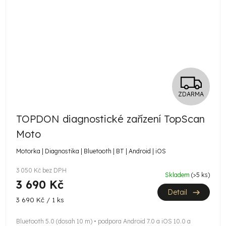
Z
ZDARMA
D
TOPDON diagnostické zařízení TopScan
A
Moto
R
Motorka | Diagnostika | Bluetooth | BT | Android | iOS
M
3 050 Kč bez DPH
Skladem
(>5 ks)
3 690 Kč
A
Detail
Měrná
3 690 Kč / 1 ks
cena:
Bluetooth 5.0 (dosah 10 m) • podpora Android 7.0 a iOS 10.0 a