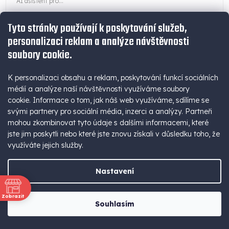
AI asistent pro...
Tyto stránky používají k poskytování služeb,
personalizaci reklam a analýze návštěvnosti
soubory cookie.
K personalizaci obsahu a reklam, poskytování funkcí sociálních
médií a analýze naší návštěvnosti využíváme soubory
cookie. Informace o tom, jak náš web využíváme, sdílíme se
svými partnery pro sociální média, inzerci a analýzy. Partneři
mohou zkombinovat tyto údaje s dalšími informacemi, které
jste jim poskytli nebo které jste znovu získali v důsledku toho, že
Z
využíváte jejich služby.
ZDARMA
D
Nastavení
TOPDON termovizní monokulár TS005
A
USB-C | 50Hz | 384 x 288| 400g | Zoom 8x | 3300 mAh | Laser |
Zobrazit
R
Souhlasím
Dálkoměr
ně
M
28 917 Kč bez DPH
Skladem
(>5 ks)