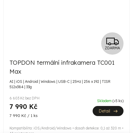
Z
ZDARMA
D
TOPDON termální infrakamera TC001
A
Max
R
AI | iOS | Android | Windows | USB-C | 25Hz | 256 x 192 | TISR
512x384 | 33g
M
6 603 Kč bez DPH
A
Skladem
(>5 ks)
7 990 Kč
Detail
Měrná
7 990 Kč / 1 ks
cena:
Kompatibilita: iOS/Android/Windows • dosah detekce: 0,1 až 320 m •