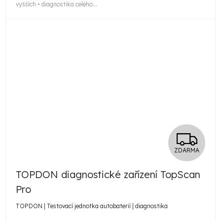
vyšších • diagnostika celého...
Z
ZDARMA
D
TOPDON diagnostické zařízení TopScan
A
Pro
R
TOPDON | Testovací jednotka autobaterií | diagnostika