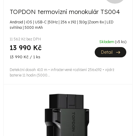
D
TOPDON termovizní monokulár TS004
A
Android | iOS | USB-C |50Hz | 256 x 192 | 310g |Zoom 8x | LED
R
svítilna | 5000 mAh
M
11 562 Kč bez DPH
Skladem
(>5 ks)
13 990 Kč
A
Detail
Měrná
13 990 Kč / 1 ks
cena:
Detekční dosah 410 m • infračervené rozlišení 256x192 • výdrž
baterie 11 hodin (5000...