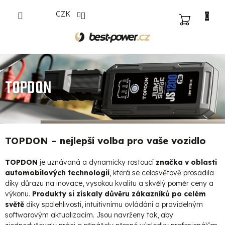
Přejít
CZK
na
NÁKUPNÍ
obsah
KOŠÍK
TOPDON
TOPDON – nejlepší volba pro vaše vozidlo
TOPDON
je uznávaná a dynamicky rostoucí
značka v oblasti
automobilových technologií
, která se celosvětově prosadila
díky důrazu na inovace, vysokou kvalitu a skvělý poměr ceny a
výkonu.
Produkty si získaly důvěru zákazníků po celém
světě
díky spolehlivosti, intuitivnímu ovládání a pravidelným
softwarovým aktualizacím. Jsou navrženy tak, aby