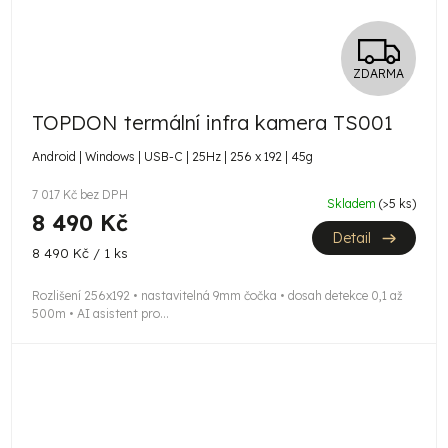
Z
ZDARMA
D
TOPDON termální infra kamera TS001
A
Android | Windows | USB-C | 25Hz | 256 x 192 | 45g
R
7 017 Kč bez DPH
Skladem
(>5 ks)
M
8 490 Kč
Detail
A
Měrná
8 490 Kč / 1 ks
cena:
Rozlišení 256x192 • nastavitelná 9mm čočka • dosah detekce 0,1 až
500m • AI asistent pro...