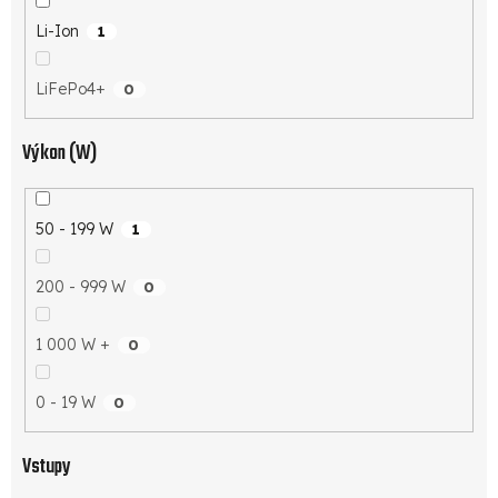
Li-Ion
1
LiFePo4+
0
Výkon (W)
50 - 199 W
1
200 - 999 W
0
1 000 W +
0
0 - 19 W
0
Vstupy