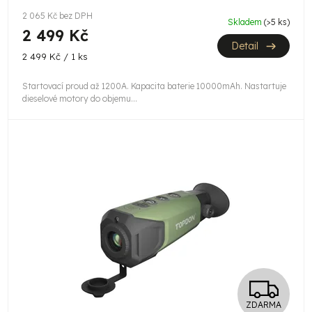
R
t
2 065 Kč bez DPH
Skladem
(>5 ks)
M
ů
2 499 Kč
Detail
A
Měrná
2 499 Kč / 1 ks
cena:
Startovací proud až 1200A. Kapacita baterie 10000mAh. Nastartuje
dieselové motory do objemu...
Z
ZDARMA