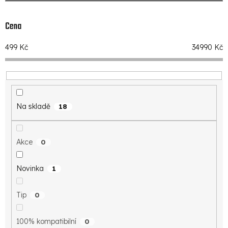
í
p
Cena
r
499
Kč
34990
Kč
o
d
u
k
Na skladě
18
t
ů
Akce
0
Novinka
1
Tip
0
100% kompatibilní
0