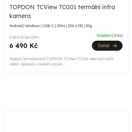
TOPDON TCView TC001 termální infra
A
kamera
R
Android | Windows | USB-C | 25Hz | 256 x 192 | 30g
M
Skladem
(>5 ks)
5 364 Kč bez DPH
A
6 490 Kč
Detail
Kapesní termokamera TOPDON TCView TC001 nejen pro noční
vidění. Aplikace v českém jazyce...