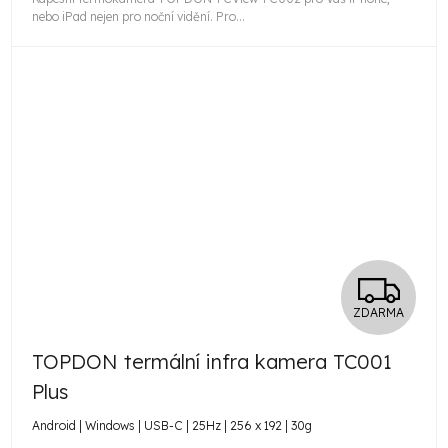
nebo iPad nejen pro noční vidění. Pro...
Z
ZDARMA
D
TOPDON termální infra kamera TC001
A
Plus
R
Android | Windows | USB-C | 25Hz | 256 x 192 | 30g