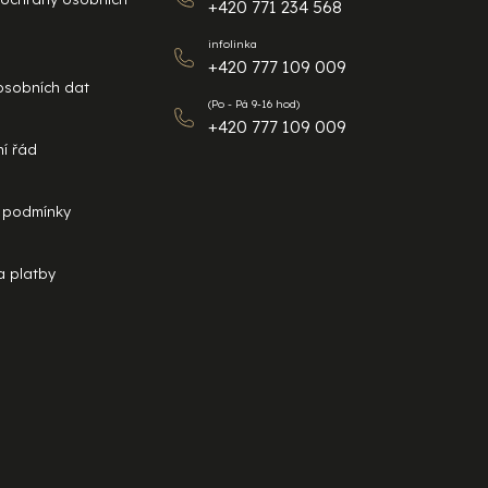
+420 771 234 568
infolinka
+420 777 109 009
osobních dat
(Po - Pá 9-16 hod)
+420 777 109 009
í řád
 podmínky
 platby