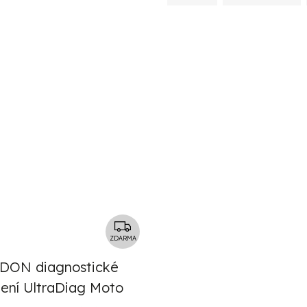
Z
D
ZDARMA
A
DON diagnostické
R
zení UltraDiag Moto
M