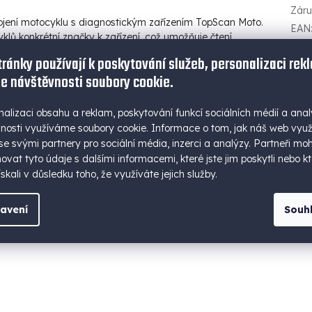
Zár
jení motocyklu s diagnostickým zařízením TopScan Moto.
EAN
lů konkrétní značky k zařízení, což umožňuje čtení
Typ
:
. Použití kabelové sady je nezbytné pro motocykly, které nejsou
tránky používají k poskytování služeb, personalizaci rek
Vstu
e návštěvnosti soubory cookie.
Hmo
t mezi motocyklem a diagnostickým zařízením, což vám usnadní
EAN
aci výkonu.
Tato sada je určena pro značku BMW.
nalizaci obsahu a reklam, poskytování funkcí sociálních médií a anal
Hmo
nosti využíváme soubory cookie. Informace o tom, jak náš web vyu
 se svými partnery pro sociální média, inzerci a analýzy. Partneři mo
vat tyto údaje s dalšími informacemi, které jste jim poskytli nebo kt
skali v důsledku toho, že využíváte jejich služby.
avení
Souh