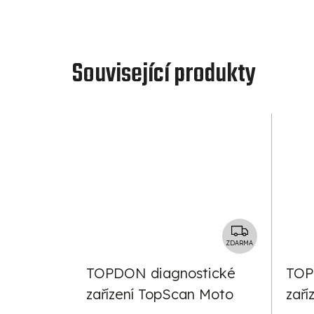
Související produkty
Z
D
ZDARMA
A
TOPDON diagnostické
TOP
R
zařízení TopScan Moto
zaří
M