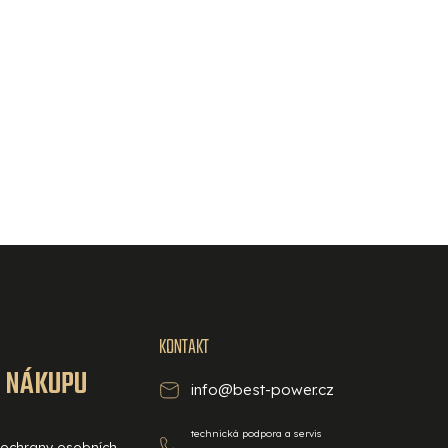
KONTAKT
O NÁKUPU
info@best-power.cz
technická podpora a servis
ochrany osobních