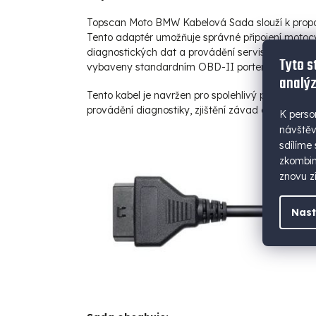
Topscan Moto BMW Kabelová Sada slouží k propo
Tento adaptér umožňuje správné připojení motocyk
diagnostických dat a provádění servisních kontrol
Tyto s
vybaveny standardním OBD-II portem.
analýz
Tento kabel je navržen pro spolehlivý přenos da
provádění diagnostiky, zjištění závad a optimaliz
K perso
návštěv
sdílíme
zkombino
znovu zí
Nast