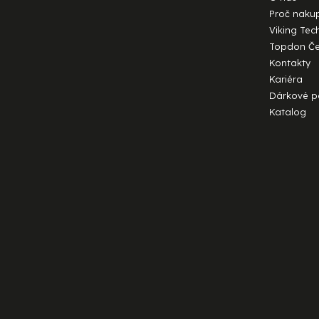
í
Proč naku
Viking Tec
Topdon Č
Kontakty
Kariéra
Dárkové p
Katalog