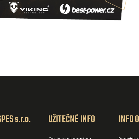
PES s.r.o.
UŽITEČNÉ INFO
INFO 
Jak je to s kapacitou
Podmínky 