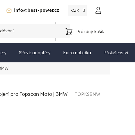
)
info@best-power.cz
CZK
Katalog
Prázdný košík
NÁKUPNÍ
KOŠÍK
ery
Síťové adaptéry
Extra nabídka
Příslušenství
 BMW
ojení pro Topscan Moto | BMW
TOPKSBMW