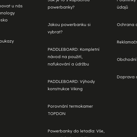
povat u nás
powerbanky?
údajů
hnology
esko
Jakou powerbanku si
Ochrana 
vybrat?
oukazy
Reklamačn
PADDLEBOARD: Kompletní
návod na použití,
Obchodní
nafukování a údržbu
Doprava a
PADDLEBOARD: Výhody
konstrukce Viking
Porovnání termokamer
TOPDON
Powerbanky do letadla: Vše,