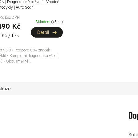
A
 | Diagnostické zařízení | Vhodné
tocykly | Auto Scan
 Kč bez DPH
Skladem
(>5 ks)
490 Kč
Detail
 Kč / 1 ks
oth 5.0 • Podpora 80+ značek
klů • Kompletní diagnostika všech
ů • Obousměrné...
skuze
Do
Kate