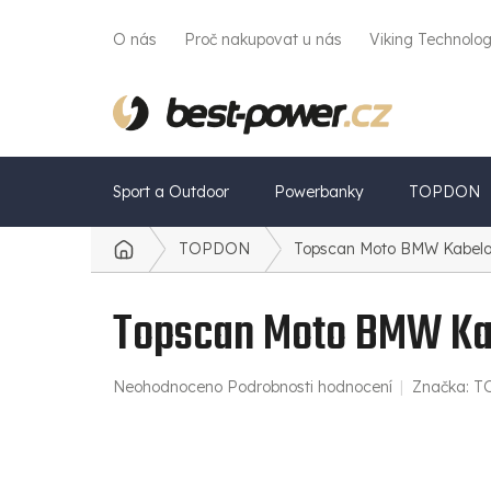
Přejít
na
O nás
Proč nakupovat u nás
Viking Technolo
obsah
Sport a Outdoor
Powerbanky
TOPDON
TOPDON
Topscan Moto BMW Kabel
Domů
Topscan Moto BMW Ka
Průměrné
Neohodnoceno
Podrobnosti hodnocení
Značka:
T
hodnocení
produktu
je
0,0