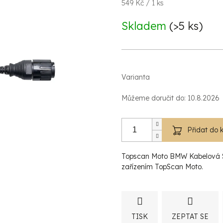
Měrná
549 Kč / 1 ks
cena:
Skladem
(>5 ks)
Varianta
Můžeme doručit do:
10.8.2026
Přidat do 
Topscan Moto BMW Kabelová Sa
zařízením TopScan Moto.
TISK
ZEPTAT SE