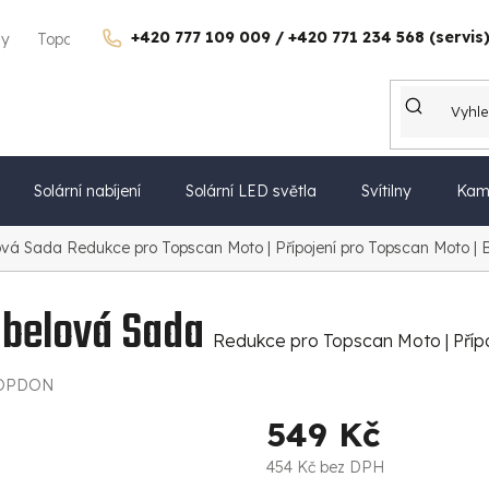
+420 777 109 009 / +420 771 234 568 (servis
gy
Topdon Česko
Kontakty
Kariéra
Dárkové poukazy
Solární nabíjení
Solární LED světla
Svítilny
Kam
ová Sada
Redukce pro Topscan Moto | Přípojení pro Topscan Moto |
belová Sada
Redukce pro Topscan Moto | Příp
OPDON
549 Kč
454 Kč bez DPH