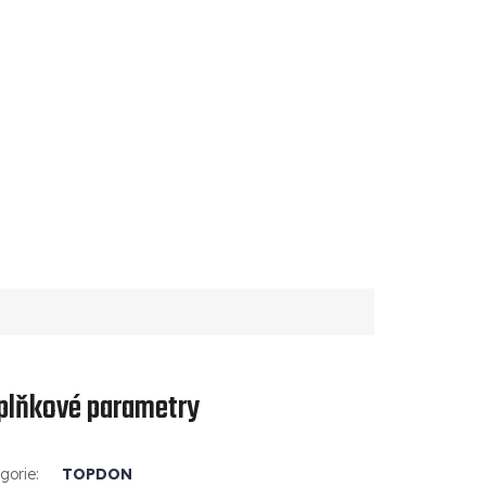
plňkové parametry
gorie
:
TOPDON