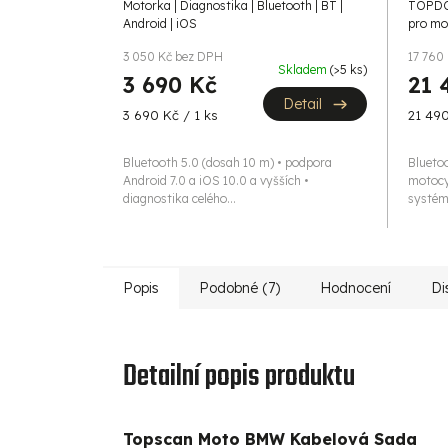
A
Motorka | Diagnostika | Bluetooth | BT |
TOPDON
Android | iOS
pro mo
3 050 Kč bez DPH
17 760
Skladem
(>5 ks)
3 690 Kč
21 
Detail
Měrná
Měrná
3 690 Kč / 1 ks
21 490
cena:
cena:
Bluetooth 5.0 (dosah 10 m) • podpora
Blueto
Android 7.0 a iOS 10.0 a vyšších •
motocy
diagnostika celého...
systém
Popis
Podobné (7)
Hodnocení
Di
Detailní popis produktu
Topscan Moto BMW Kabelová Sada