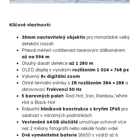
Klíčové vlastnosti:
35mm nastavitelný objektiv
pro mimořádně velký
detekční rozsah
Přesné měření vzdálenosti laserovým dálkoměrem
až na 594 m
Dlouhý dosah detekce
až 1 280 m
OLED displej s vysokým
rozlišením 1 024 × 768 px
Výkonný
8× digitální zoom
Ostré termální snímky s
IR rozlišením 384 × 288
a
obnovovací
frekvencí 50 Hz
5 barevných palet:
Red-Hot, Iron, Rainbow, White-
Hot a Black-Hot
Robustní
hliníková konstrukce s krytím IP65
pro
odolnost v náročných podmínkách
Vestavěné
64GB úložiště
umožňuje uchovat více
než 2 miliony fotografií nebo několik hodin videí
Dvě vyměnitelné baterie
18650 s výdrží až 6