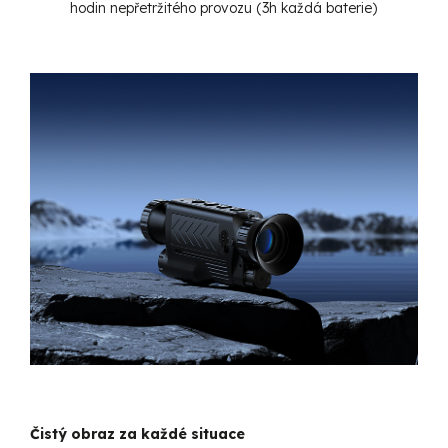
hodin nepřetržitého provozu (3h každá baterie)
Čistý obraz za každé situace