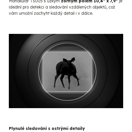
Monokulár TS005 s úzkým
zorným polem 10,4° x 7,9°
je
ideální pro detekci a sledování vzdálených objektů, což
vám umožní zachytit každý detail i v dálce.
Plynulé sledování s ostrými detaily