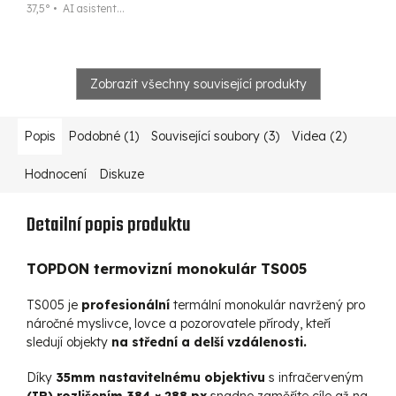
37,5° • AI asistent...
Zobrazit všechny související produkty
Popis
Podobné (1)
Související soubory (3)
Videa (2)
Hodnocení
Diskuze
Detailní popis produktu
TOPDON termovizní monokulár TS005
TS005 je
profesionální
termální monokulár navržený pro
náročné myslivce, lovce a pozorovatele přírody, kteří
sledují objekty
na střední a delší vzdálenosti.
Díky
35mm nastavitelnému objektivu
s infračerveným
(IR) rozlišením 384 × 288 px
snadno zaměříte cíle až na