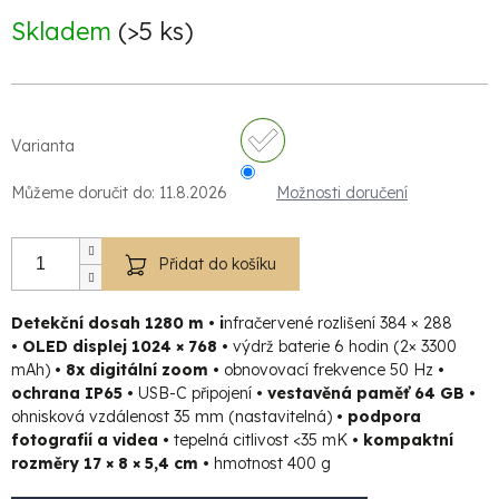
cena:
Skladem
(>5 ks)
Varianta
Můžeme doručit do:
11.8.2026
Možnosti doručení
Přidat do košíku
Detekční dosah 1280 m • i
nfračervené rozlišení 384 × 288
• OLED displej 1024 × 768 •
výdrž baterie 6 hodin (2× 3300
mAh)
• 8x digitální zoom •
obnovovací frekvence 50 Hz
•
ochrana IP65 •
USB-C připojení
• vestavěná paměť 64 GB •
ohnisková vzdálenost 35 mm (nastavitelná)
• podpora
fotografií a videa •
tepelná citlivost <35 mK
• kompaktní
rozměry 17 × 8 × 5,4 cm •
hmotnost 400 g