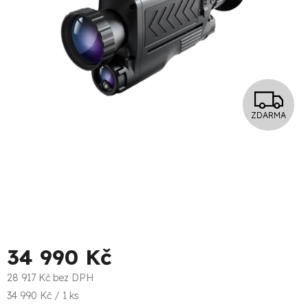
Z
ZDARMA
D
A
R
M
A
34 990 Kč
28 917 Kč bez DPH
Měrná
34 990 Kč / 1 ks