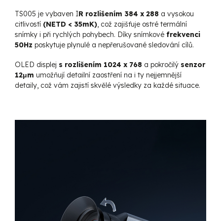
TS005 je vybaven I
R rozlišením 384 x 288
a vysokou
citlivostí
(NETD < 35mK)
, což zajišťuje ostré termální
snímky i při rychlých pohybech. Díky snímkové
frekvenci
50Hz
poskytuje plynulé a nepřerušované sledování cílů.
OLED displej
s rozlišením 1024 x 768
a pokročilý
senzor
12μm
umožňují detailní zaostření na i ty nejjemnější
detaily, což vám zajistí skvělé výsledky za každé situace.