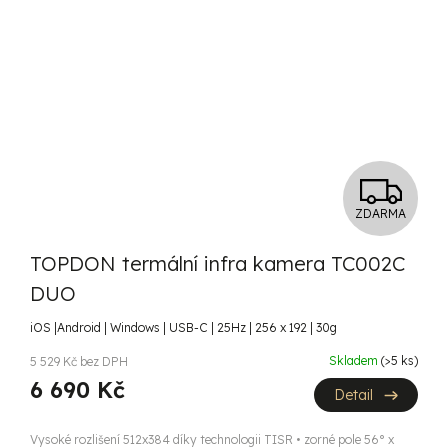
Z
ZDARMA
D
TOPDON termální infra kamera TC002C
A
DUO
R
iOS |Android | Windows | USB-C | 25Hz | 256 x 192 | 30g
M
Skladem
(>5 ks)
5 529 Kč bez DPH
6 690 Kč
A
Detail
Vysoké rozlišení 512x384 díky technologii TISR • zorné pole 56° x