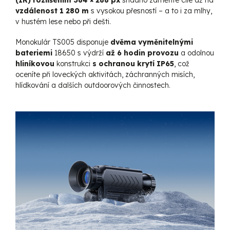
vzdálenost 1 280 m
s vysokou přesností – a to i za mlhy,
v hustém lese nebo při dešti.
Monokulár TS005 disponuje
dvěma vyměnitelnými
bateriemi
18650 s výdrží
až 6 hodin provozu
a odolnou
hliníkovou
konstrukci
s ochranou krytí IP65
, což
oceníte při loveckých aktivitách, záchranných misích,
hlídkování a dalších outdoorových činnostech.