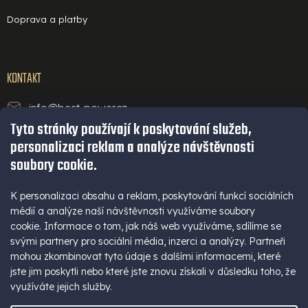
Doprava a platby
KONTAKT
info@best-power.cz
Tyto stránky používají k poskytování služeb,
technická podpora a servis
personalizaci reklam a analýze návštěvnosti
+420 771 234 568
soubory cookie.
infolinka
+420 777 109 009
K personalizaci obsahu a reklam, poskytování funkcí sociálních
médií a analýze naší návštěvnosti využíváme soubory
(Po - Pá 9-16 hod)
cookie. Informace o tom, jak náš web využíváme, sdílíme se
+420 777 109 009
svými partnery pro sociální média, inzerci a analýzy. Partneři
mohou zkombinovat tyto údaje s dalšími informacemi, které
jste jim poskytli nebo které jste znovu získali v důsledku toho, že
využíváte jejich služby.