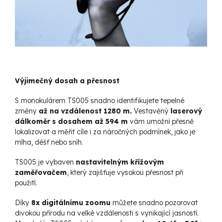
Výjimečný dosah a přesnost
S monokulárem TS005 snadno identifikujete tepelné
změny
až na vzdálenost 1280 m.
Vestavěný
laserový
dálkoměr s dosahem až 594 m
vám umožní přesně
lokalizovat a měřit cíle i za náročných podmínek, jako je
mlha, déšť nebo sníh.
TS005 je vybaven
nastavitelným křížovým
zaměřovačem
, který zajišťuje vysokou přesnost při
použití.
Díky
8x digitálnímu zoomu
můžete snadno pozorovat
divokou přírodu na velké vzdálenosti s vynikající jasností.