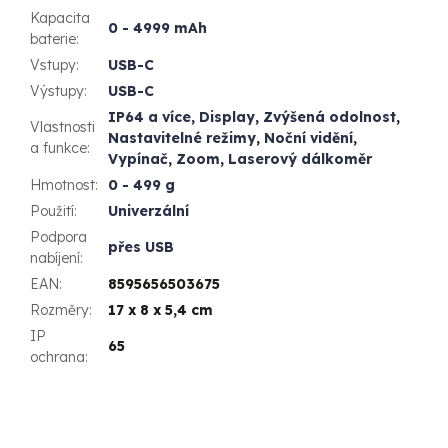
Kapacita
0 - 4999 mAh
baterie
:
Vstupy
:
USB-C
Výstupy
:
USB-C
IP64 a více
,
Display
,
Zvýšená odolnost
,
Vlastnosti
Nastavitelné režimy
,
Noční vidění
,
a funkce
:
Vypínač
,
Zoom
,
Laserový dálkoměr
Hmotnost
:
0 - 499 g
Použití
:
Univerzální
Podpora
přes USB
nabíjení
:
EAN
:
8595656503675
Rozměry
:
17 x 8 x 5,4 cm
IP
65
ochrana
: