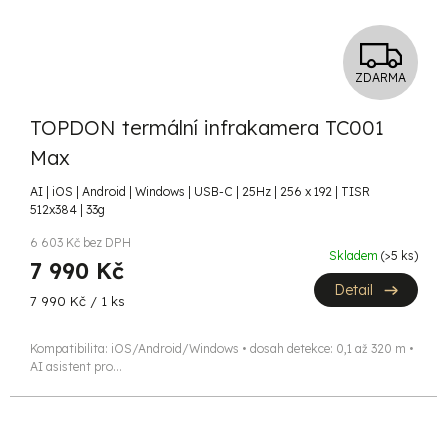
Z
ZDARMA
D
TOPDON termální infrakamera TC001
A
Max
R
AI | iOS | Android | Windows | USB-C | 25Hz | 256 x 192 | TISR
512x384 | 33g
M
6 603 Kč bez DPH
A
Skladem
(>5 ks)
7 990 Kč
Detail
Měrná
7 990 Kč / 1 ks
cena:
Kompatibilita: iOS/Android/Windows • dosah detekce: 0,1 až 320 m •
AI asistent pro...