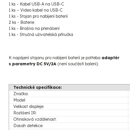
1 ks - Kabel USB-A na USB-C
1 ks – Video kabel na USB-C
1 ks - Stojan pro nabíjení baterií
2 ks - Baterie
1 ks - Brašna na přenášení
1 ks - Stručná uživatelská příručka
K napájení stojanu pro nabíjení baterií je potřeba
adaptér
s parametry DC 5V/2A
(není součástí balení).
Technické specifikace:
Značka:
Model:
Velikost displeje:
Rozlišení IR:
Ohnisková vzdálenost:
Dosah detekce: