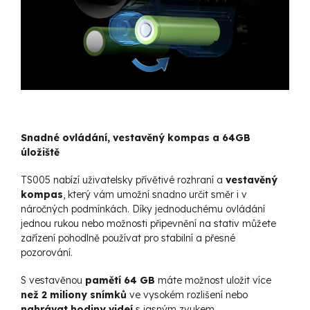
Snadné ovládání, vestavěný kompas a 64GB
úložiště
TS005 nabízí uživatelsky přívětivé rozhraní a
vestavěný
kompas
, který vám umožní snadno určit směr i v
náročných podmínkách. Díky jednoduchému ovládání
jednou rukou nebo možnosti připevnění na stativ můžete
zařízení pohodlně používat pro stabilní a přesné
pozorování.
S vestavěnou
pamětí 64 GB
máte možnost uložit více
než 2 miliony snímků
ve vysokém rozlišení nebo
nahrávat hodiny videí
s jasným zvukem.