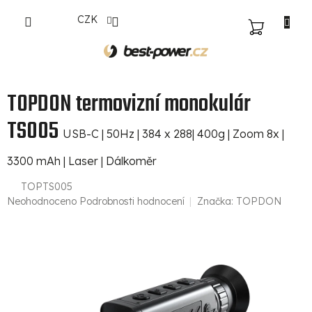
Přejít
CZK
na
NÁKUPNÍ
obsah
KOŠÍK
TOPDON termovizní monokulár
TS005
USB-C | 50Hz | 384 x 288| 400g | Zoom 8x |
3300 mAh | Laser | Dálkoměr
TOPTS005
Průměrné
Neohodnoceno
Podrobnosti hodnocení
Značka:
TOPDON
hodnocení
produktu
je
0,0
z
5
hvězdiček.