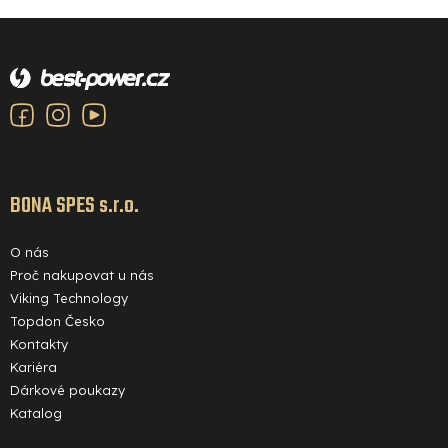
Z
á
p
a
t
í
BONA SPES s.r.o.
O nás
Proč nakupovat u nás
Viking Technology
Topdon Česko
Kontakty
Kariéra
Dárkové poukazy
Katalog