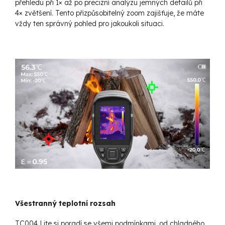
přehledu při 1× až po precizní analýzu jemných detailů při
4× zvětšení. Tento přizpůsobitelný zoom zajišťuje, že máte
vždy ten správný pohled pro jakoukoli situaci.
Všestranný teplotní rozsah
TC004 Lite si poradí se všemi podmínkami, od chladného