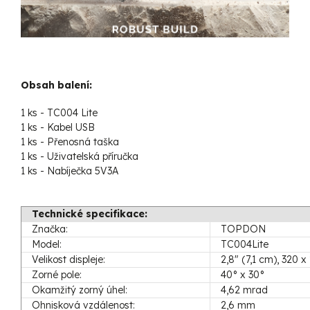
Obsah balení:
1 ks - TC004 Lite
1 ks - Kabel USB
1 ks - Přenosná taška
1 ks - Uživatelská příručka
1 ks - Nabíječka 5V3A
Technické specifikace:
Značka:
TOPDON
Model:
TC004Lite
Velikost displeje:
2,8" (7,1 cm), 320 x
Zorné pole:
40° x 30°
Okamžitý zorný úhel:
4,62 mrad
Ohnisková vzdálenost:
2,6 mm