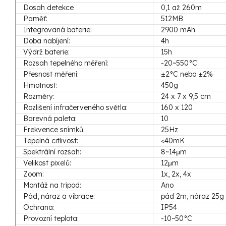
Dosah detekce
0,1 až 260m
Paměť:
512MB
Integrovaná baterie:
2900 mAh
Doba nabíjení:
4h
Výdrž baterie:
15h
Rozsah tepelného měření:
-20~550°C
Přesnost měření:
±2°C nebo ±2%
Hmotnost:
450g
Rozměry:
24 x 7 x 9,5 cm
Rozlišení infračerveného světla:
160 x 120
Barevná paleta:
10
Frekvence snímků:
25Hz
Tepelná citlivost:
<40mK
Spektrální rozsah:
8~14μm
Velikost pixelů:
12μm
Zoom:
1x, 2x, 4x
Montáž na tripod:
Ano
Pád, náraz a vibrace:
pád 2m, náraz 25g 
Ochrana:
IP54
Provozní teplota:
-10~50°C