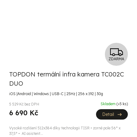
Z
ZDARMA
D
TOPDON termální infra kamera TC002C
A
DUO
R
iOS |Android | Windows | USB-C | 25Hz | 256 x 192 | 30g
M
Skladem
(>5 ks)
5 529 Kč bez DPH
6 690 Kč
A
Detail
Vysoké rozlišení 512x384 díky technologii TISR • zorné pole 56° x
37,5° • AI asistent...