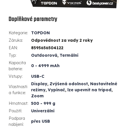
Doplňkové parametry
Kategorie
:
TOPDON
Záruka
:
Odpovědnost za vady 2 roky
EAN
:
8595656504122
Typ
:
Outdoorová
,
Termální
Kapacita
0 - 4999 mAh
baterie
:
Vstupy
:
USB-C
Display
,
Zvýšená odolnost
,
Nastavitelné
Vlastnosti
režimy
,
Vypínač
,
lze upevnit na tripod
,
a funkce
:
Zoom
Hmotnost
:
500 - 999 g
Použití
:
Univerzální
Podpora
přes USB
nabíjení
: