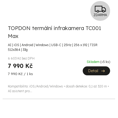
Z
ZDARMA
D
TOPDON termální infrakamera TC001
A
Max
R
AI | iOS | Android | Windows | USB-C | 25Hz | 256 x 192 | TISR
512x384 | 33g
M
6 603 Kč bez DPH
A
Skladem
(>5 ks)
7 990 Kč
Detail
Měrná
7 990 Kč / 1 ks
cena:
Kompatibilita: iOS/Android/Windows • dosah detekce: 0,1 až 320 m •
AI asistent pro...