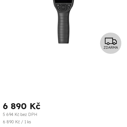
Z
ZDARMA
D
A
R
M
A
6 890 Kč
5 694 Kč bez DPH
Měrná
6 890 Kč / 1 ks