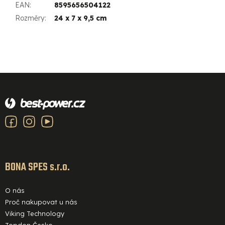
EAN
:
8595656504122
Rozměry
:
24 x 7 x 9,5 cm
Z
á
p
a
t
í
BONA SPES s.r.o.
O nás
Proč nakupovat u nás
Viking Technology