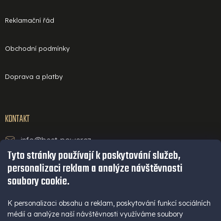
Reklamační řád
Obchodní podmínky
Doprava a platby
KONTAKT
info@best-power.cz
Tyto stránky používají k poskytování služeb,
technická podpora a servis
personalizaci reklam a analýze návštěvnosti
+420 771 234 568
soubory cookie.
infolinka
+420 777 109 009
K personalizaci obsahu a reklam, poskytování funkcí sociálních
médií a analýze naší návštěvnosti využíváme soubory
(Po - Pá 9-16 hod)