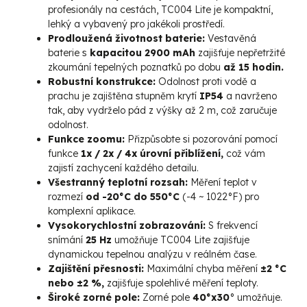
profesionály na cestách, TC004 Lite je kompaktní,
lehký a vybavený pro jakékoli prostředí.
Prodloužená životnost baterie:
Vestavěná
baterie s
kapacitou 2900 mAh
zajišťuje nepřetržité
zkoumání tepelných poznatků po dobu
až 15 hodin.
Robustní konstrukce:
Odolnost proti vodě a
prachu je zajištěna stupněm krytí
IP54
a navrženo
tak, aby vydrželo pád z výšky až 2 m, což zaručuje
odolnost.
Funkce zoomu:
Přizpůsobte si pozorování pomocí
funkce
1x / 2x / 4x úrovní přiblížení,
což vám
zajistí zachycení každého detailu.
Všestranný teplotní rozsah:
Měření teplot v
rozmezí
od -20°C do 550°C
(-4 ~ 1022°F) pro
komplexní aplikace.
Vysokorychlostní zobrazování:
S frekvencí
snímání
25 Hz
umožňuje TC004 Lite zajišťuje
dynamickou tepelnou analýzu v reálném čase.
Zajištění přesnosti:
Maximální chyba měření
±2 °C
nebo ±2 %,
zajišťuje spolehlivé měření teploty.
Široké zorné pole:
Zorné pole
40°x30
° umožňuje.