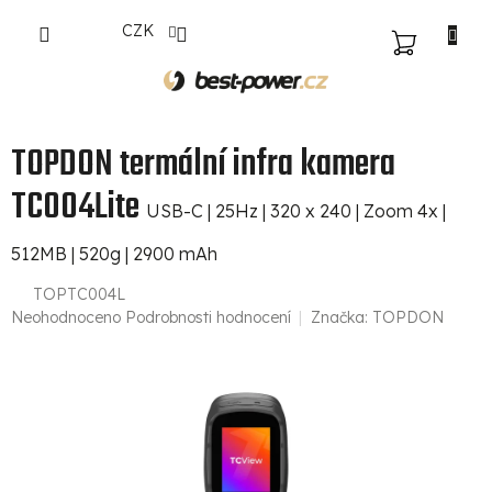
Přejít
CZK
na
NÁKUPNÍ
obsah
KOŠÍK
TOPDON termální infra kamera
TC004Lite
USB-C | 25Hz | 320 x 240 | Zoom 4x |
512MB | 520g | 2900 mAh
TOPTC004L
Průměrné
Neohodnoceno
Podrobnosti hodnocení
Značka:
TOPDON
hodnocení
produktu
je
0,0
z
5
hvězdiček.