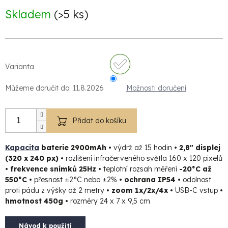
cena:
Skladem
(>5 ks)
Varianta
Můžeme doručit do:
11.8.2026
Možnosti doručení
Přidat do košíku
Kapacita
baterie 2900mAh •
výdrž až 15 hodin
• 2,8" displej
(320 x 240 px) •
rozlišení infračerveného světla 160 x 120 pixelů
• frekvence snímků 25Hz •
teplotní rozsah měření
-20°C až
550°C •
přesnost ±2°C nebo ±2%
• ochrana IP54 •
odolnost
proti pádu z výšky až 2 metry
• zoom 1x/2x/4x •
USB-C vstup
•
hmotnost 450g •
rozměry 24 x 7 x 9,5 cm
Návod k použití