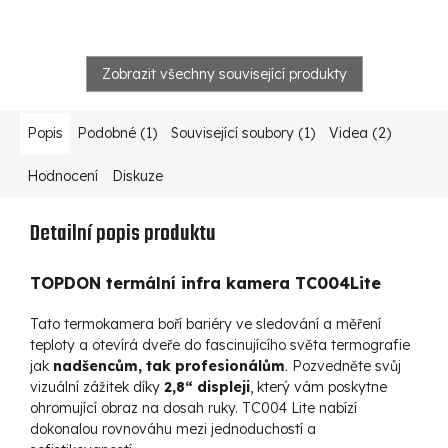
Zobrazit všechny související produkty
Popis
Podobné (1)
Související soubory (1)
Videa (2)
Hodnocení
Diskuze
Detailní popis produktu
TOPDON termální infra kamera TC004Lite
Tato termokamera boří bariéry ve sledování a měření
teploty a otevírá dveře do fascinujícího světa termografie
jak
nadšencům, tak profesionálům
. Pozvedněte svůj
vizuální zážitek díky
2,8“ displeji
, který vám poskytne
ohromující obraz na dosah ruky. TC004 Lite nabízí
dokonalou rovnováhu mezi jednoduchostí a