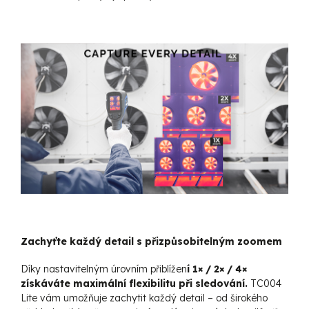
Zachyťte každý detail s přizpůsobitelným zoomem
Díky nastavitelným úrovním přiblížen
í 1× / 2× / 4×
získáváte maximální flexibilitu při sledování.
TC004
Lite vám umožňuje zachytit každý detail – od širokého