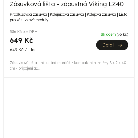
Zásuvková lišta - zápustná Viking LZ40
Prodlužovací zásuvka | Kolejnicová zásuvka | Kolejová zásuvka | Lišta
pro zásuvkové moduly
536 Kč bez DPH
Skladem
(>5 ks)
649 Kč
Detail
Měrná
649 Kč / 1 ks
cena:
Zásuvková lišta - zápustná montáž • kompaktní rozměry 8 x 2 x 40
cm • připojení až...