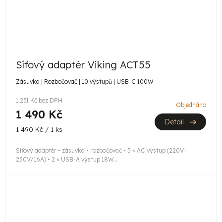
Síťový adaptér Viking ACT55
Zásuvka | Rozbočovač | 10 výstupů | USB-C 100W
1 231 Kč bez DPH
Objednáno
1 490 Kč
Detail
Měrná
1 490 Kč / 1 ks
cena:
Síťový adaptér • zásuvka • rozbočovač • 5 × AC výstup (220V-
250V/16A) • 2 × USB-A výstup 18W...