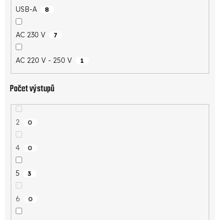
USB-A
8
AC 230 V
7
AC 220 V - 250 V
1
Počet výstupů
2
0
4
0
5
3
6
0