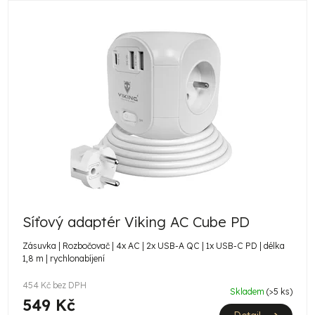
Síťový adaptér Viking AC Cube PD
Zásuvka | Rozbočovač | 4x AC | 2x USB-A QC | 1x USB-C PD | délka
1,8 m | rychlonabíjení
454 Kč bez DPH
Skladem
(>5 ks)
549 Kč