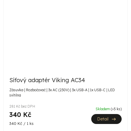
Síťový adaptér Viking AC34
Zásuvka | Rozbočovač | 3x AC (230V) | 3x USB-A | 1x USB-C | LED
svítilna
281 Kč bez DPH
Skladem
(>5 ks)
340 Kč
Detail
Měrná
340 Kč / 1 ks
cena: