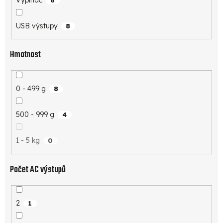
USB výstupy
8
Hmotnost
0 - 499 g
8
500 - 999 g
4
1 - 5 kg
0
Počet AC výstupů
2
1