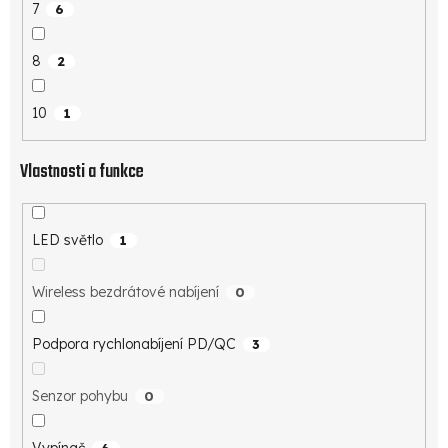
7
6
8
2
10
1
Vlastnosti a funkce
LED světlo
1
Wireless bezdrátové nabíjení
0
Podpora rychlonabíjení PD/QC
3
Senzor pohybu
0
Vypínač
6