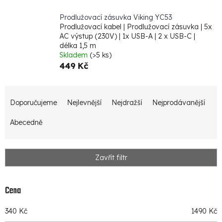
Prodlužovací zásuvka Viking YC53
Prodlužovací kabel | Prodlužovací zásuvka | 5x
AC výstup (230V) | 1x USB-A | 2 x USB-C |
délka 1,5 m
Skladem
(>5 ks)
449 Kč
Ř
Doporučujeme
Nejlevnější
Nejdražší
Nejprodávanější
a
z
Abecedně
e
n
Zavřít filtr
í
p
Cena
r
340
Kč
1490
Kč