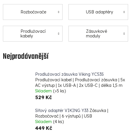
Rozbočovače
USB adaptéry
Prodlužovací
Zásuvkové
kabely
moduly
Nejprodávanější
Prodlužovací zásuvka Viking YC53S
Prodlužovací kabel | Prodlužovací zásuvka | 5x
AC výstup | 1x USB-A | 2x USB-C | délka 1,5 m
Skladem
(>5 ks)
529 Kč
Síťový adaptér VIKING Y33
Zásuvka |
Rozbočovač | 6 výstupů | USB
Skladem
(4 ks)
449 Kč