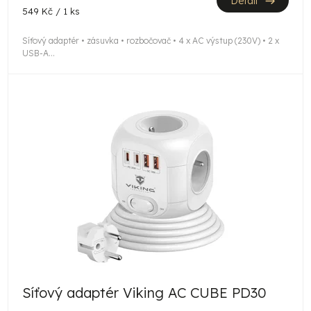
Detail
Měrná
549 Kč / 1 ks
cena:
Síťový adaptér • zásuvka • rozbočovač • 4 x AC výstup (230V) • 2 x
USB-A...
Síťový adaptér Viking AC CUBE PD30