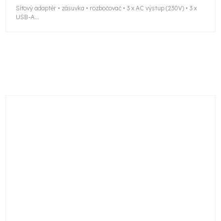
Síťový adaptér • zásuvka • rozbočovač • 3 x AC výstup (230V) • 3 x
USB-A...