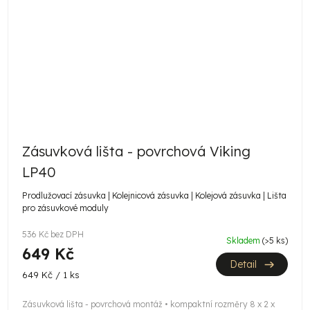
Zásuvková lišta - povrchová Viking
LP40
Prodlužovací zásuvka | Kolejnicová zásuvka | Kolejová zásuvka | Lišta
pro zásuvkové moduly
536 Kč bez DPH
Skladem
(>5 ks)
649 Kč
Detail
Měrná
649 Kč / 1 ks
cena:
Zásuvková lišta - povrchová montáž • kompaktní rozměry 8 x 2 x