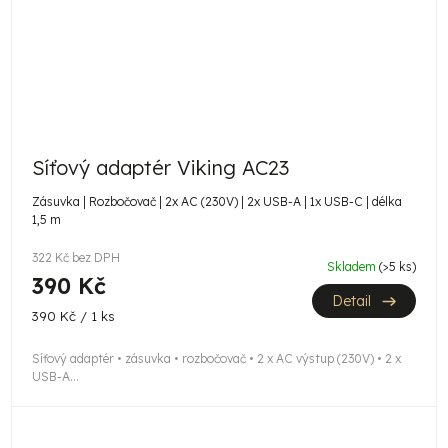
Síťový adaptér Viking AC23
Zásuvka | Rozbočovač | 2x AC (230V) | 2x USB-A | 1x USB-C | délka
1,5 m
322 Kč bez DPH
Skladem
(>5 ks)
390 Kč
Detail
Měrná
390 Kč / 1 ks
cena:
Síťový adaptér • zásuvka • rozbočovač • 2 x AC výstup (230V) • 2 x
USB-A...