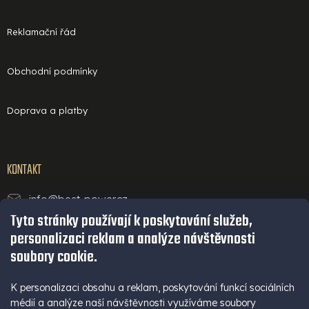
Reklamační řád
Obchodní podmínky
Doprava a platby
KONTAKT
info@best-power.cz
Tyto stránky používají k poskytování služeb,
technická podpora a servis
personalizaci reklam a analýze návštěvnosti
+420 771 234 568
soubory cookie.
infolinka
+420 777 109 009
K personalizaci obsahu a reklam, poskytování funkcí sociálních
médií a analýze naší návštěvnosti využíváme soubory
(Po - Pá 9-16 hod)