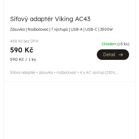
Síťový adaptér Viking AC43
Zásuvka | Rozbočovač | 7 výstupů | USB-A | USB-C | 3500W
488 Kč bez DPH
Skladem
(>5 ks)
590 Kč
Detail
Měrná
590 Kč / 1 ks
cena:
Síťový adaptér • zásuvka • rozbočovač • 4 x AC výstup (230V,...