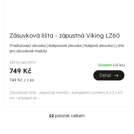
Zásuvková lišta - zápustná Viking LZ60
Prodlužovací zásuvka | Kolejnicová zásuvka | Kolejová zásuvka | Lišta
pro zásuvkové moduly
619 Kč bez DPH
Skladem
(>5 ks)
749 Kč
Detail
Měrná
749 Kč / 1 ks
cena:
Zásuvková lišta - zápustná montáž • kompaktní rozměry 8 x 2 x 60
cm • připojení až...
12
položek celkem
O
v