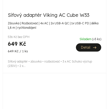
Síťový adaptér Viking AC Cube W33
Zásuvka | Rozbočovač | 4x AC | 2x USB-A QC | 1x USB-C PD | délka
1,8 m | rychlonabíjení
536 Kč bez DPH
Skladem
(>5 ks)
649 Kč
Detail
Měrná
649 Kč / 1 ks
cena:
Síťový adaptér • zásuvka • rozbočovač • 3 x AC Schuko výstup
(230V) • 2 x...