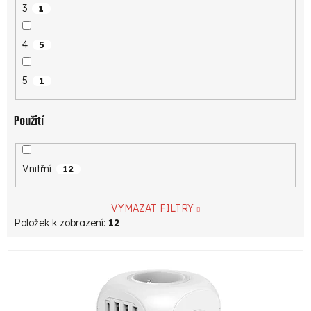
3
1
4
5
5
1
Použití
Vnitřní
12
VYMAZAT FILTRY
Položek k zobrazení:
12
V
ý
p