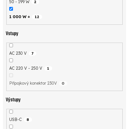
50 - 199 W
2
1 000 W +
12
Vstupy
AC 230 V
7
AC 220 V - 250 V
1
Přípojkový konektor 230V
0
Výstupy
USB-C
8