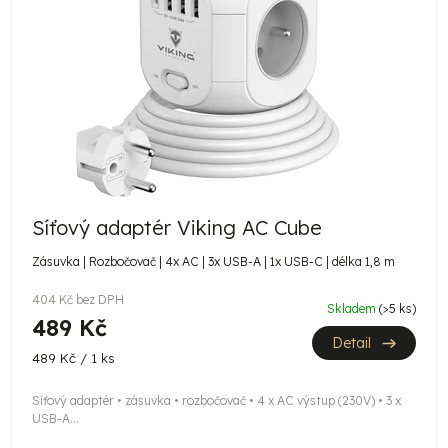
i
s
p
r
o
d
u
Síťový adaptér Viking AC Cube
k
Zásuvka | Rozbočovač | 4x AC | 3x USB-A | 1x USB-C | délka 1,8 m
t
404 Kč bez DPH
Skladem
(>5 ks)
ů
489 Kč
Detail
Měrná
489 Kč / 1 ks
cena:
Síťový adaptér • zásuvka • rozbočovač • 4 x AC výstup (230V) • 3 x
USB-A...