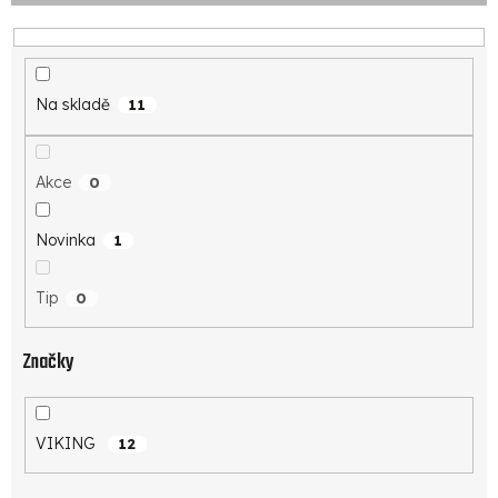
o
d
u
k
Na skladě
11
t
ů
Akce
0
Novinka
1
Tip
0
Značky
VIKING
12