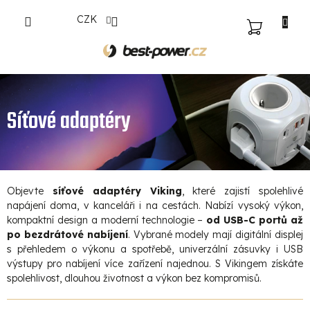
Přejít
CZK
na
NÁKUPNÍ
obsah
KOŠÍK
Síťové adaptéry
Objevte
síťové adaptéry Viking
, které zajistí spolehlivé
napájení doma, v kanceláři i na cestách. Nabízí vysoký výkon,
kompaktní design a moderní technologie –
od USB-C portů až
po bezdrátové nabíjení
. Vybrané modely mají digitální displej
s přehledem o výkonu a spotřebě, univerzální zásuvky i USB
výstupy pro nabíjení více zařízení najednou. S Vikingem získáte
spolehlivost, dlouhou životnost a výkon bez kompromisů.