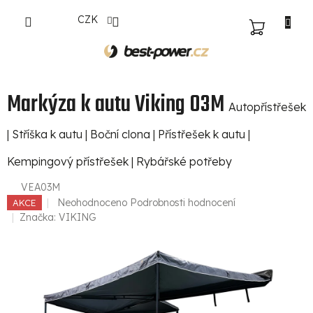
Přejít
CZK
na
NÁKUPNÍ
obsah
KOŠÍK
Markýza k autu Viking 03M
Autopřístřešek
| Stříška k autu | Boční clona | Přístřešek k autu |
Kempingový přístřešek | Rybářské potřeby
VEA03M
Průměrné
Neohodnoceno
Podrobnosti hodnocení
AKCE
hodnocení
Značka:
VIKING
produktu
je
0,0
z
5
hvězdiček.