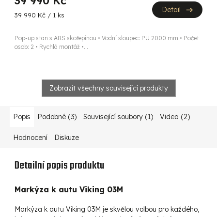
39 990 Kč
Detail
Měrná
39 990 Kč / 1 ks
cena:
Pop-up stan s ABS skořepinou • Vodní sloupec: PU 2000 mm • Počet
osob: 2 • Rychlá montáž •...
Zobrazit všechny související produkty
Popis
Podobné (3)
Související soubory (1)
Videa (2)
Hodnocení
Diskuze
Detailní popis produktu
Markýza k autu Viking 03M
Markýza k autu Viking 03M je skvělou volbou pro každého,