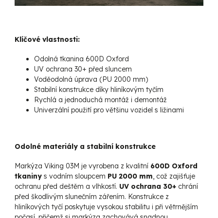
Klíčové vlastnosti:
Odolná tkanina 600D Oxford
UV ochrana 30+ před sluncem
Voděodolná úprava (PU 2000 mm)
Stabilní konstrukce díky hliníkovým tyčím
Rychlá a jednoduchá montáž i demontáž
Univerzální použití pro většinu vozidel s ližinami
Odolné materiály a stabilní konstrukce
Markýza Viking 03M je vyrobena z kvalitní
600D Oxford
tkaniny
s vodním sloupcem
PU 2000 mm
, což zajišťuje
ochranu před deštěm a vlhkostí.
UV ochrana 30+
chrání
před škodlivým slunečním zářením. Konstrukce z
hliníkových tyčí poskytuje vysokou stabilitu i při větrnějším
počasí, přičemž si markýza zachovává snadnou