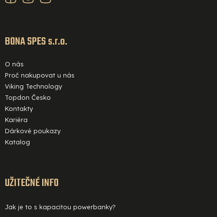
a
t
í
BONA SPES s.r.o.
O nás
Proč nakupovat u nás
Viking Technology
Topdon Česko
Kontakty
Kariéra
Dárkové poukazy
Katalog
UŽITEČNÉ INFO
Jak je to s kapacitou powerbanky?