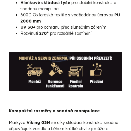
Hliníkové skládací tyče
pro stabilní konstrukci
a
snadnou manipulaci
600D Oxfordská textilie s voděodolnou úpravou
PU
2000 mm
UV 3
0+
pro ochranu před slunečním zářením
Rozvinutí
270°
pro rozsáhlé zastínění
Kompaktní rozměry a snadná manipulace
Markýza
Viking 03M
se díky skládací konstrukci snadno
připevňuje k vozidlu a během krátké chvíle ji můžete