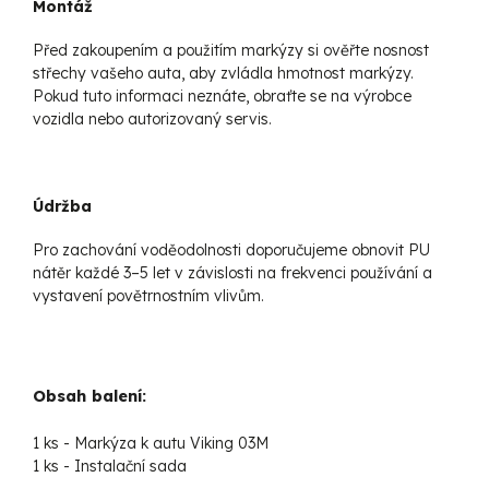
Montáž
Před zakoupením a použitím markýzy si ověřte nosnost
střechy vašeho auta, aby zvládla hmotnost markýzy.
Pokud tuto informaci neznáte, obraťte se na výrobce
vozidla nebo autorizovaný servis.
Údržba
Pro zachování voděodolnosti doporučujeme obnovit PU
nátěr každé 3–5 let v závislosti na frekvenci používání a
vystavení povětrnostním vlivům.
Obsah balení:
1 ks - Markýza k autu Viking 03M
1 ks - Instalační sada