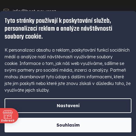
info@best-power.cz
Tyto stránky používají k poskytování služeb,
technická podpora a servis
personalizaci reklam a analýze návštěvnosti
+420 771 234 568
soubory cookie.
infolinka
+420 777 109 009
K personalizaci obsahu a reklam, poskytování funkcí sociálních
médií a analýze naší návštěvnosti využíváme soubory
(Po - Pá 9-16 hod)
cookie. Informace o tom, jak náš web využíváme, sdílíme se
+420 777 109 009
svými partnery pro sociální média, inzerci a analýzy. Partneři
mohou zkombinovat tyto údaje s dalšími informacemi, které
jste jim poskytli nebo které jste znovu získali v důsledku toho, že
využíváte jejich služby.
Nastavení
Vytvořil Shoptet
Zobrazit
Souhlasím
ně
Copyright 2026
best-power
. Všechna práva vyhrazena.