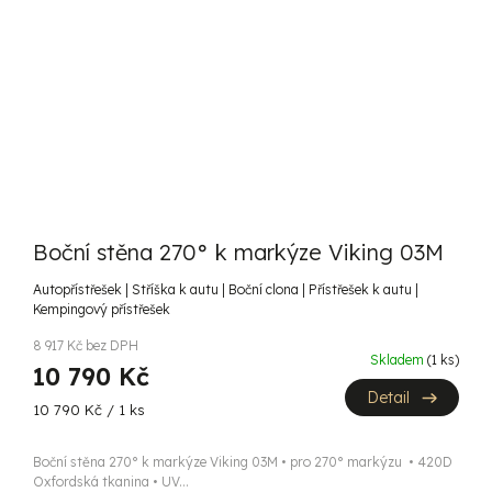
Boční stěna 270° k markýze Viking 03M
Autopřístřešek | Stříška k autu | Boční clona | Přístřešek k autu |
Kempingový přístřešek
8 917 Kč bez DPH
Skladem
(1 ks)
10 790 Kč
Detail
Měrná
10 790 Kč / 1 ks
cena:
Boční stěna 270° k markýze Viking 03M • pro 270° markýzu • 420D
Oxfordská tkanina • UV...