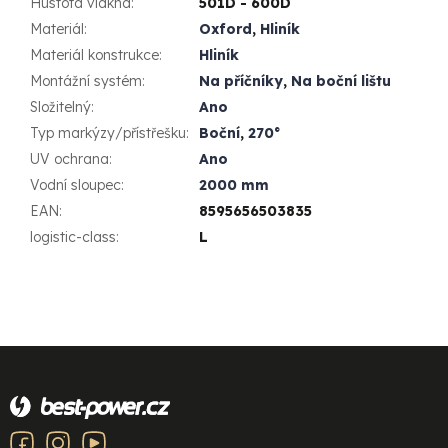
Hustota vlákna
:
501D - 600D
Materiál
:
Oxford
,
Hliník
Materiál konstrukce
:
Hliník
Montážní systém
:
Na příčníky
,
Na boční lištu
Složitelný
:
Ano
Typ markýzy/přístřešku
:
Boční
,
270°
UV ochrana
:
Ano
Vodní sloupec
:
2000 mm
EAN
:
8595656503835
logistic-class
:
L
Z
á
p