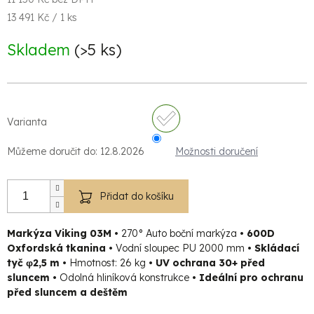
Měrná
13 491 Kč / 1 ks
cena:
Skladem
(>5 ks)
Varianta
Můžeme doručit do:
12.8.2026
Možnosti doručení
Přidat do košíku
Markýza Viking 03M
•
270° Auto boční markýza
• 600D
Oxfordská tkanina •
Vodní sloupec PU 2000 mm
• Skládací
tyč φ2,5 m •
Hmotnost: 26 kg
• UV ochrana 30+ před
sluncem •
Odolná hliníková konstrukce
•
Ideální pro ochranu
před sluncem a deštěm