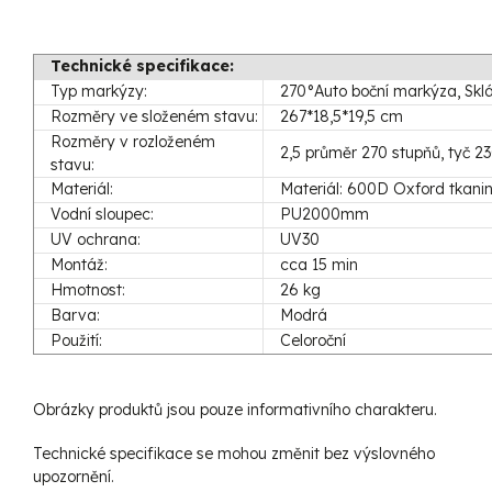
Technické specifikace:
Typ markýzy:
270°Auto boční markýza, Sklá
Rozměry ve složeném stavu:
267*18,5*19,5 cm
Rozměry v rozloženém
2,5 průměr 270 stupňů, tyč 2
stavu:
Materiál:
Materiál: 600D Oxford tkani
Vodní sloupec:
PU2000mm
UV ochrana:
UV30
Montáž:
cca 15 min
Hmotnost:
26 kg
Barva:
Modrá
Použití:
Celoroční
Obrázky produktů jsou pouze informativního charakteru.
Technické specifikace se mohou změnit bez výslovného
upozornění.