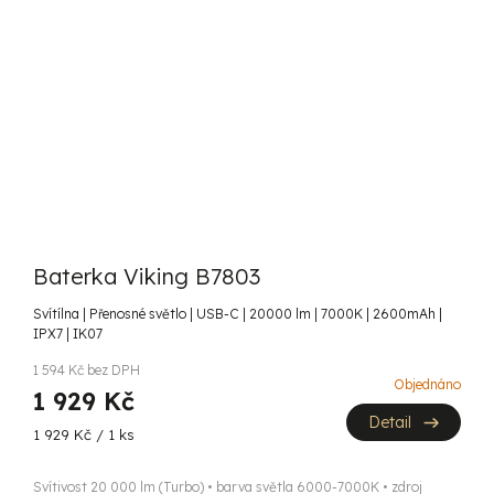
Baterka Viking B7803
Svítílna | Přenosné světlo | USB-C | 20000 lm | 7000K | 2600mAh |
IPX7 | IK07
1 594 Kč bez DPH
Objednáno
1 929 Kč
Detail
Měrná
1 929 Kč / 1 ks
cena:
Svítivost 20 000 lm (Turbo) • barva světla 6000-7000K • zdroj