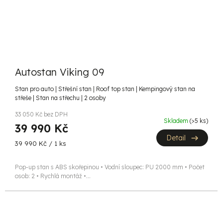
Autostan Viking 09
Stan pro auto | Střešní stan | Roof top stan | Kempingový stan na
střeše | Stan na střechu | 2 osoby
33 050 Kč bez DPH
Skladem
(>5 ks)
39 990 Kč
Detail
Měrná
39 990 Kč / 1 ks
cena:
Pop-up stan s ABS skořepinou • Vodní sloupec: PU 2000 mm • Počet
osob: 2 • Rychlá montáž •...