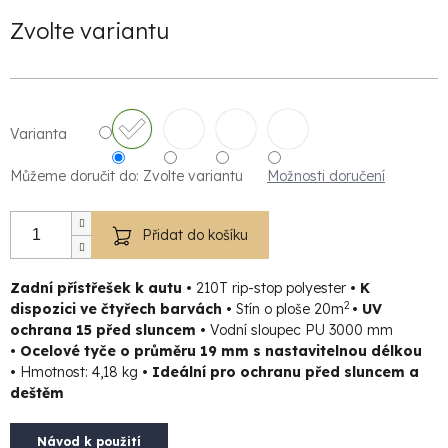
cena:
Zvolte variantu
Varianta
Můžeme doručit do:
Zvolte variantu
Možnosti doručení
Přidat do košíku
Zadní přístřešek k autu
•
210T rip-stop polyester
•
K
2
dispozici ve čtyřech barvách
•
Stín o ploše 20m
• UV
ochrana 15 před sluncem •
Vodní sloupec PU 3000 mm
• Ocelové tyče o průměru 19 mm s nastavitelnou délkou
•
Hmotnost: 4,18 kg
• Ideální pro ochranu před sluncem a
deštěm
Návod k použití