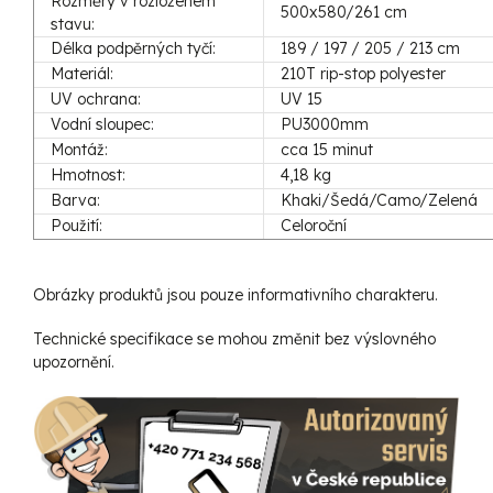
Rozměry v rozloženém
500x580/261 cm
stavu:
Délka podpěrných tyčí:
189 / 197 / 205 / 213 cm
Materiál:
210T rip-stop polyester
UV ochrana:
UV 15
Vodní sloupec:
PU3000mm
Montáž:
cca 15 minut
Hmotnost:
4,18 kg
Barva:
Khaki/Šedá/Camo/Zelená
Použití:
Celoroční
Obrázky produktů jsou pouze informativního charakteru.
Technické specifikace se mohou změnit bez výslovného
upozornění.