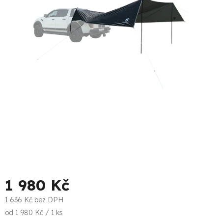
1 980 Kč
1 636 Kč bez DPH
Měrná
od 1 980 Kč / 1 ks