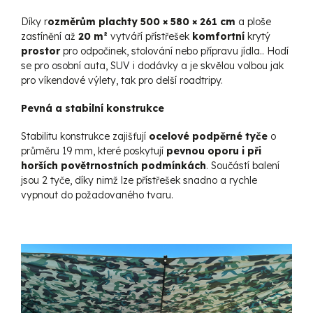
Díky r
ozměrům plachty 500 × 580 × 261 cm
a ploše
zastínění až
20 m²
vytváří přístřešek
komfortní
krytý
prostor
pro odpočinek, stolování nebo přípravu jídla.. Hodí
se pro osobní auta, SUV i dodávky a je skvělou volbou jak
pro víkendové výlety, tak pro delší roadtripy.
Pevná a stabilní konstrukce
Stabilitu konstrukce zajišťují
ocelové podpěrné tyče
o
průměru 19 mm, které poskytují
pevnou oporu i při
horších povětrnostních podmínkách
. Součástí balení
jsou 2 tyče, díky nimž lze přístřešek snadno a rychle
vypnout do požadovaného tvaru.