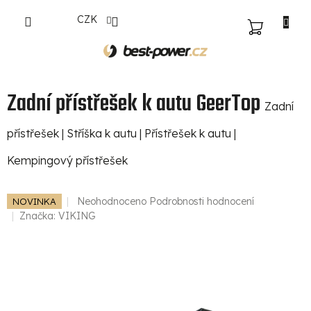
Přejít
CZK
na
NÁKUPNÍ
obsah
KOŠÍK
Zadní přístřešek k autu GeerTop
Zadní
přístřešek | Stříška k autu | Přístřešek k autu |
Kempingový přístřešek
Průměrné
Neohodnoceno
Podrobnosti hodnocení
NOVINKA
hodnocení
Značka:
VIKING
produktu
je
0,0
z
5
hvězdiček.