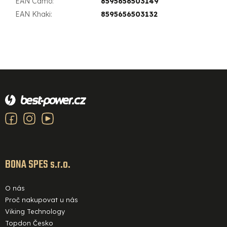
EAN Camo
:
8595656503149
EAN Khaki
:
8595656503132
Z
á
p
a
t
í
BONA SPES s.r.o.
O nás
Proč nakupovat u nás
Viking Technology
Topdon Česko