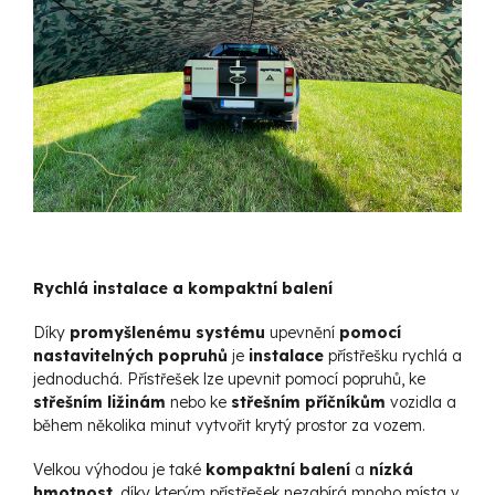
Rychlá instalace a kompaktní balení
Díky
promyšlenému systému
upevnění
pomocí
nastavitelných popruhů
je
instalace
přístřešku rychlá a
jednoduchá. Přístřešek lze upevnit pomocí popruhů, ke
střešním ližinám
nebo ke
střešním příčníkům
vozidla a
během několika minut vytvořit krytý prostor za vozem.
Velkou výhodou je také
kompaktní balení
a
nízká
hmotnost
, díky kterým přístřešek nezabírá mnoho místa v