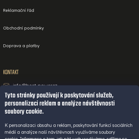
Reklamační řád
Obchodní podmínky
Doprava a platby
KONTAKT
info@best-power.cz
Tyto stránky používají k poskytování služeb,
technická podpora a servis
personalizaci reklam a analýze návštěvnosti
+420 771 234 568
soubory cookie.
infolinka
+420 777 109 009
K personalizaci obsahu a reklam, poskytování funkcí sociálních
médií a analýze naší návštěvnosti využíváme soubory
(Po - Pá 9-16 hod)