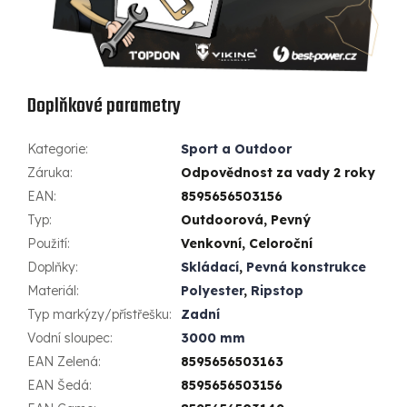
Doplňkové parametry
Kategorie
:
Sport a Outdoor
Záruka
:
Odpovědnost za vady 2 roky
EAN
:
8595656503156
Typ
:
Outdoorová, Pevný
Použití
:
Venkovní, Celoroční
Doplňky
:
Skládací
,
Pevná konstrukce
Materiál
:
Polyester
,
Ripstop
Typ markýzy/přístřešku
:
Zadní
Vodní sloupec
:
3000 mm
EAN Zelená
:
8595656503163
EAN Šedá
:
8595656503156