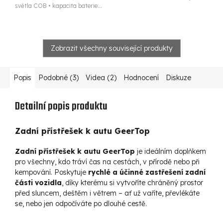
světla COB • kapacita baterie...
Zobrazit všechny související produkty
Popis
Podobné (3)
Videa (2)
Hodnocení
Diskuze
Detailní popis produktu
Zadní přístřešek k autu GeerTop
Zadní přístřešek k autu GeerTop
je ideálním doplňkem
pro všechny, kdo tráví čas na cestách, v přírodě nebo při
kempování. Poskytuje
rychlé a účinné zastřešení zadní
části vozidla
, díky kterému si vytvoříte chráněný prostor
před sluncem, deštěm i větrem – ať už vaříte, převlékáte
se, nebo jen odpočíváte po dlouhé cestě.