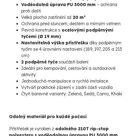
Voděodolná úprava PU 3000 mm
– ochrana
proti dešti
Velká plocha zastínění až
20 m²
Ochrana před sluncem, deštěm a mírným větrem
Pevná konstrukce s
ocelovými podpěrnými
tyčemi (Ø 19 mm)
Nastavitelná výška přístřešku
díky podpěrným
tyčím se 4 úrovněmi nastavení (189, 197, 205 a 213
cm)
2 podpěrné tyče
součástí balení
Ideální pro kempování, cestování a outdoorové
aktivity
Jednoduchá manipulace a rychlá instalace
Vytváří praktické zázemí v zadní části vozidla
Čtyři barevné varianty: Zelená, Šedá, Camo, Khaki
Odolný materiál pro každé počasí
Přístřešek je vyroben z
odolného 210T rip-stop
polyesteru s voděodolnou úpravou PU 3000 mm
,