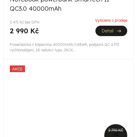
A
QC3.0 40000mAh
R
Vyřazeno z prodeje
2 471 Kč bez DPH
M
2 990 Kč
Detail
A
Powerbanka s kapacitou 40000mAh/148Wh, podpora QC a PD
rychlonabíjení, 28 redukcí typu JACK...
AKCE
2 790 KČ
AŽ