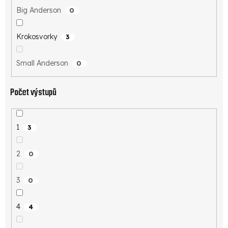
Big Anderson
0
Krokosvorky
3
Small Anderson
0
Počet výstupů
1
3
2
0
3
0
4
4