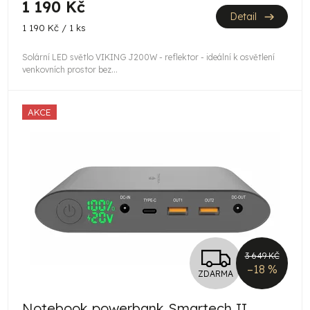
1 190 Kč
Detail
Měrná
1 190 Kč / 1 ks
cena:
Solární LED světlo VIKING J200W - reflektor - ideální k osvětlení
venkovních prostor bez...
AKCE
Z
3 649 KČ
–18 %
ZDARMA
D
Notebook powerbank Smartech II