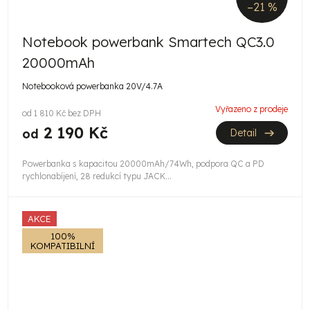
–21 %
Notebook powerbank Smartech QC3.0
20000mAh
Notebooková powerbanka 20V/4.7A
Vyřazeno z prodeje
od 1 810 Kč bez DPH
2 190 Kč
od
Detail
Powerbanka s kapacitou 20000mAh/74Wh, podpora QC a PD
rychlonabíjení, 28 redukcí typu JACK...
AKCE
100%
KOMPATIBILNÍ