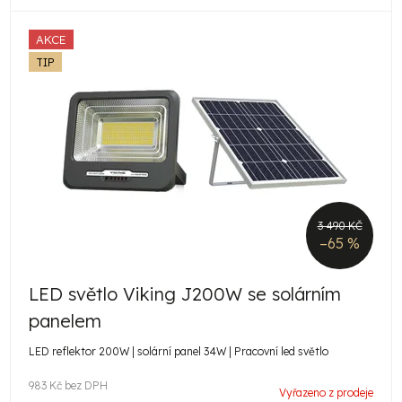
AKCE
TIP
3 490 KČ
–65 %
LED světlo Viking J200W se solárním
panelem
LED reflektor 200W | solární panel 34W | Pracovní led světlo
983 Kč bez DPH
Vyřazeno z prodeje