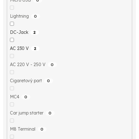
Lightning
0
DC-Jack
2
AC 230 V
2
AC 220 V - 250 V
0
Cigaretový port
0
MC4
0
Car jump starter
0
M8 Terminal
0