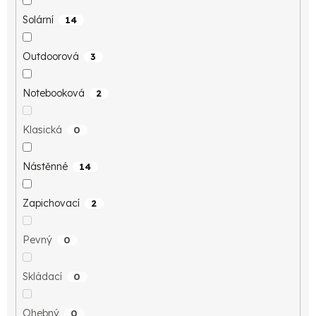
Solární
14
Outdoorová
3
Notebooková
2
Klasická
0
Nástěnné
14
Zapichovací
2
Pevný
0
Skládací
0
Ohebný
0