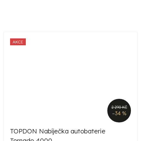
AKCE
2 290 KČ
–34 %
TOPDON Nabíječka autobaterie
Tornado 4000