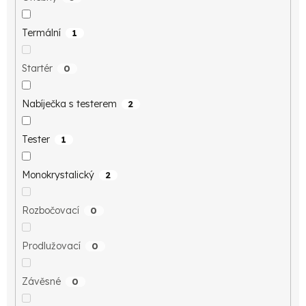
Termální
1
Startér
0
Nabíječka s testerem
2
Tester
1
Monokrystalický
2
Rozbočovací
0
Prodlužovací
0
Závěsné
0