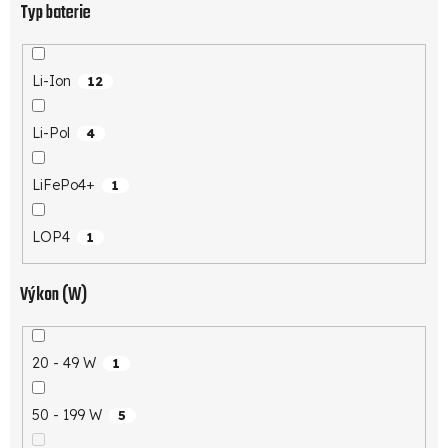
Typ baterie
Li-Ion
12
Li-Pol
4
LiFePo4+
1
LOP4
1
Výkon (W)
20 - 49 W
1
50 - 199 W
5