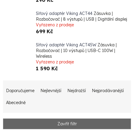
Síťový adaptér Viking ACT44
Zásuvka |
Rozbočovač | 8 výstupů | USB | Digitální displej
Vyřazeno z prodeje
699 Kč
Síťový adaptér Viking ACT45W
Zásuvka |
Rozbočovač | 10 výstupů | USB-C 100W |
Wireless
Vyřazeno z prodeje
1 590 Kč
Ř
Doporučujeme
Nejlevnější
Nejdražší
Nejprodávanější
a
z
Abecedně
e
n
Zavřít filtr