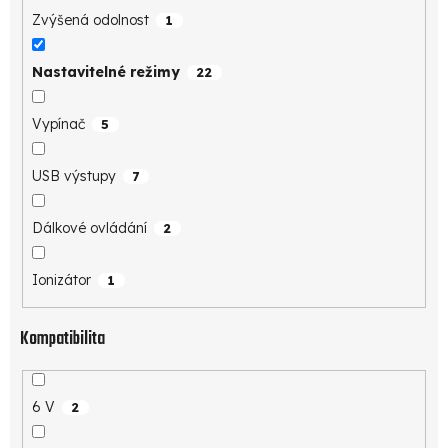
Zvýšená odolnost
1
Nastavitelné režimy
22
Vypínač
5
USB výstupy
7
Dálkové ovládání
2
Ionizátor
1
Kompatibilita
6 V
2