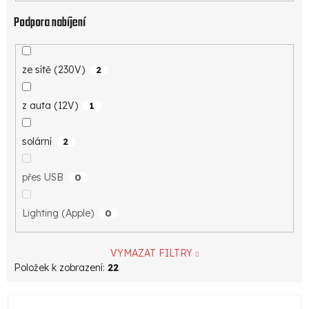
Podpora nabíjení
ze sítě (230V)
2
z auta (12V)
1
solární
2
přes USB
0
Lighting (Apple)
0
VYMAZAT FILTRY
Položek k zobrazení:
22
V