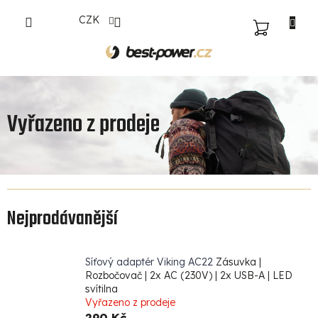
Přejít
CZK
na
NÁKUPNÍ
obsah
KOŠÍK
Vyřazeno z prodeje
Nejprodávanější
Síťový adaptér Viking AC22
Zásuvka |
Rozbočovač | 2x AC (230V) | 2x USB-A | LED
svítilna
Vyřazeno z prodeje
290 Kč