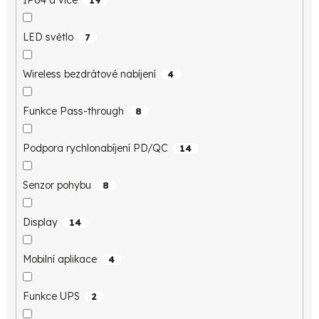
IP64 a více
19
LED světlo
7
Wireless bezdrátové nabíjení
4
Funkce Pass-through
8
Podpora rychlonabíjení PD/QC
14
Senzor pohybu
8
Display
14
Mobilní aplikace
4
Funkce UPS
2