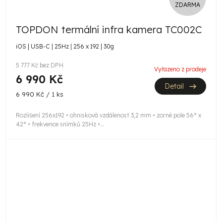
ZDARMA
D
TOPDON termální infra kamera TC002C
A
iOS | USB-C | 25Hz | 256 x 192 | 30g
R
5 777 Kč bez DPH
Vyřazeno z prodeje
M
6 990 Kč
Detail
A
Měrná
6 990 Kč / 1 ks
cena:
Rozlišení 256x192 • ohnisková vzdálenost 3,2 mm • zorné pole 56° x
42° • frekvence snímků 25Hz •...