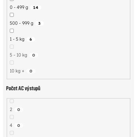
0 - 499 g
14
500 - 999 g
3
1 - 5 kg
6
5 - 10 kg
0
10 kg +
0
Počet AC výstupů
2
0
4
0