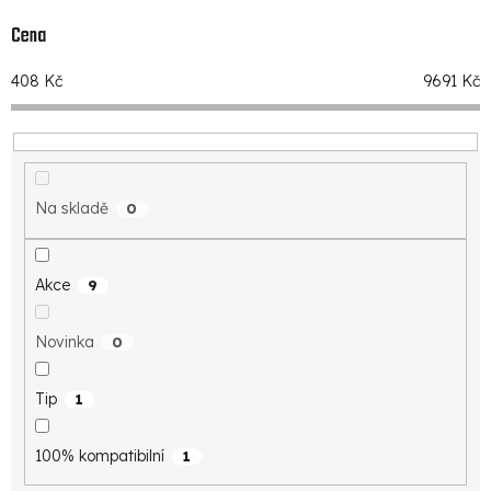
í
p
Cena
r
408
Kč
9691
Kč
o
d
u
k
Na skladě
0
t
ů
Akce
9
Novinka
0
Tip
1
100% kompatibilní
1