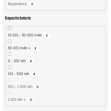
Bezdrátový
0
Kapacita baterie
15 001 - 30 000 mAh
1
30 001 mAh +
1
0 - 100 Wh
2
101 - 500 Wh
2
501 - 1 000 Wh
0
1 001 Wh +
0