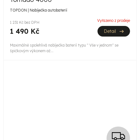
TOPDON | Nabíječka autobaterií
Vyřazeno z prodeje
1 231 Kč bez DPH
1 490 Kč
Detail
Maximálně spolehlivá nabíječka baterií typu " Vše v jednom" se
špičkovým výkonem až...
Z