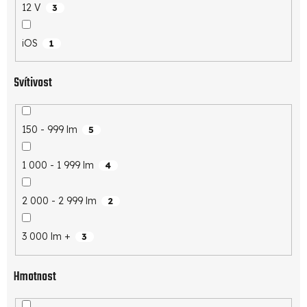
12 V
3
iOS
1
Svítivost
150 - 999 lm
5
1 000 - 1 999 lm
4
2 000 - 2 999 lm
2
3 000 lm +
3
Hmotnost