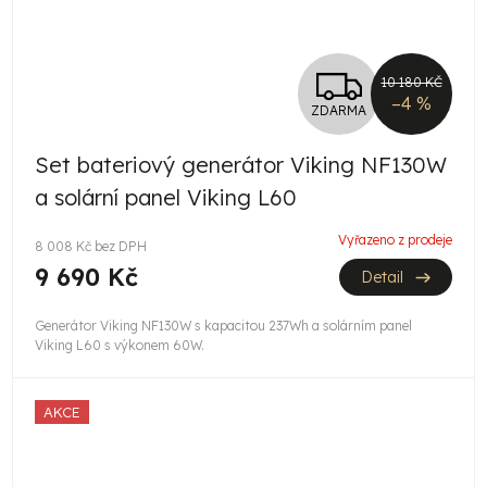
Z
10 180 KČ
–4 %
ZDARMA
D
Set bateriový generátor Viking NF130W
A
a solární panel Viking L60
R
Vyřazeno z prodeje
8 008 Kč bez DPH
M
9 690 Kč
Detail
A
Generátor Viking NF130W s kapacitou 237Wh a solárním panel
Viking L60 s výkonem 60W.
AKCE