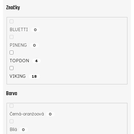
Značky
BLUETTI
0
PINENG
0
TOPDON
4
VIKING
18
Barva
Černá-oranžoová
0
Bílá
0