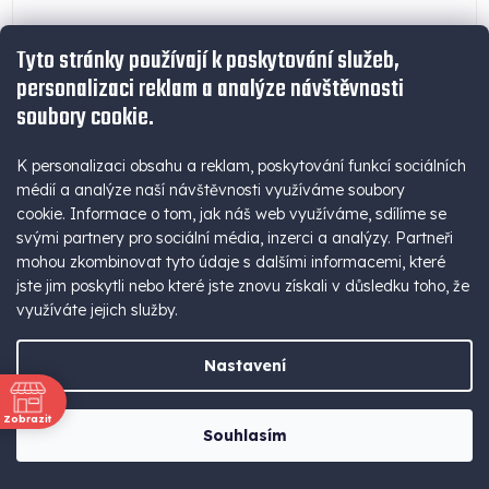
Tyto stránky používají k poskytování služeb,
personalizaci reklam a analýze návštěvnosti
soubory cookie.
K personalizaci obsahu a reklam, poskytování funkcí sociálních
médií a analýze naší návštěvnosti využíváme soubory
cookie. Informace o tom, jak náš web využíváme, sdílíme se
svými partnery pro sociální média, inzerci a analýzy. Partneři
Venkovní solární LED světlo D15 SET
mohou zkombinovat tyto údaje s dalšími informacemi, které
jste jim poskytli nebo které jste znovu získali v důsledku toho, že
(6ks)
využíváte jejich služby.
990 Kč bez DPH
Vyřazeno z prodeje
Nastavení
1 198 Kč
Detail
Měrná
199,67 Kč / 1 ks
Zobrazit
cena:
Souhlasím
ně
SET 6x solární LED světlo D15. Ideální k osvětlení venkovních
prostor, jako je např....