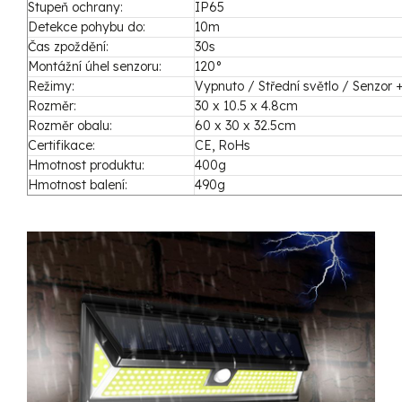
Stupeň ochrany:
IP65
Detekce pohybu do:
10m
Čas zpoždění:
30s
Montážní úhel senzoru:
120°
Režimy:
Vypnuto / Střední světlo / Senzor 
Rozměr:
30 x 10.5 x 4.8cm
Rozměr obalu:
60 x 30 x 32.5cm
Certifikace:
CE, RoHs
Hmotnost produktu:
400g
Hmotnost balení:
490g