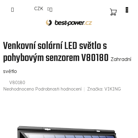
Přejít
CZK
na
NÁKUPNÍ
obsah
KOŠÍK
Venkovní solární LED světlo s
pohybovým senzorem V80180
Zahradní
světlo
V80180
Průměrné
Neohodnoceno
Podrobnosti hodnocení
Značka:
VIKING
hodnocení
produktu
je
0,0
z
5
hvězdiček.