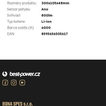
Rozměry produktu
:
300x105x48mm
Senzor pohybu
:
Ano
Svítivost
:
800lm
Typ baterie
:
Li-ion
Barva světla (K)
:
6000
EAN
:
8595656505617
Z
á
p
a
t
í
BONA SPES s.r.o.