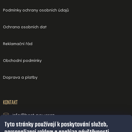
Podmínky ochrany osobních údajů
Ochrana osobních dat
Reklamační řád
Obchodní podmínky
Doprava a platby
KONTAKT
info@best-power.cz
Tyto stránky používají k poskytování služeb,
technická podpora a servis