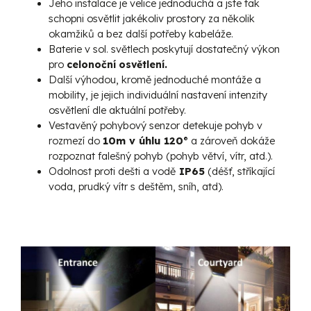
Jeho instalace je velice jednoduchá a jste tak
schopni osvětlit jakékoliv prostory za několik
okamžiků a bez další potřeby kabeláže.
Baterie v sol. světlech poskytují dostatečný výkon
pro
celonoční osvětlení.
Další výhodou, kromě jednoduché montáže a
mobility, je jejich individuální nastavení intenzity
osvětlení dle aktuální potřeby.
Vestavěný pohybový senzor detekuje pohyb v
rozmezí do
10m v úhlu 120°
a zároveň dokáže
rozpoznat falešný pohyb (pohyb větví, vítr, atd.).
Odolnost proti dešti a vodě
IP65
(déšť, stříkající
voda, prudký vítr s deštěm, sníh, atd).