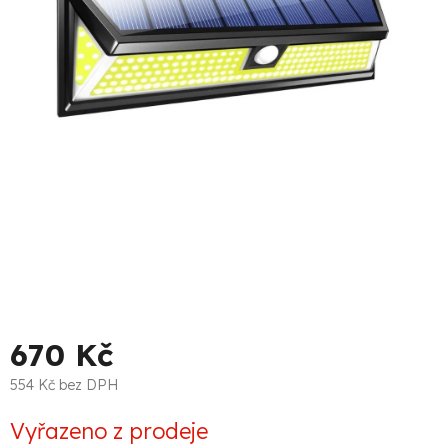
670 Kč
554 Kč bez DPH
Měrná
Vyřazeno z prodeje
cena: