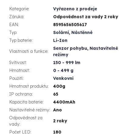
Kategorie
:
Vyřazeno z prodeje
Záruka
:
Odpovědnost za vady 2 roky
EAN
:
8595656505617
Typ
:
Solární
,
Nástěnné
Typ baterie
:
Li-Ion
Senzor pohybu
,
Nastavitelné
Vlastnosti a funkce
:
režimy
Svítivost
:
150 - 999 lm
Hmotnost
:
0 - 499 g
Použití
:
Venkovní
Hmotnost produktu
:
400g
IP ochrana
:
65
Kapacita baterie
:
4400mAh
Nastavitelné režimy
:
Ano
Odpovědnost za
2 roky
vady
:
Počet LED
:
180