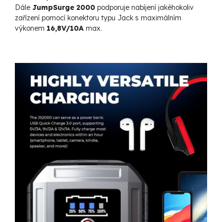
Dále
JumpSurge 2000
podporuje nabíjení jakéhokoliv
zařízení pomocí konektoru typu Jack s maximálním
výkonem
16,8V/10A
max.