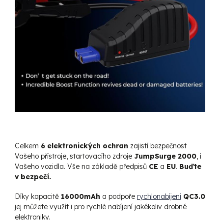
Celkem
6 elektronických ochran
zajistí bezpečnost
Vašeho přístroje, startovacího zdroje
JumpSurge
2000
, i
Vašeho vozidla. Vše na základě předpisů
CE
a
EU
.
Buďte
v bezpečí.
Díky kapacitě
16000mAh
a podpoře
rychlonabíjení
QC3.0
jej můžete využít i pro rychlé nabíjení jakékoliv drobné
elektroniky.