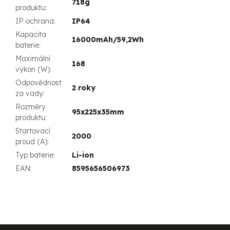
718g
produktu
:
IP ochrana
:
IP64
Kapacita
16000mAh/59,2Wh
baterie
:
Maximální
168
výkon (W)
:
Odpovědnost
2 roky
za vady
:
Rozměry
95x225x35mm
produktu
:
Startovací
2000
proud (A)
:
Typ baterie
:
Li-ion
EAN
:
8595656506973