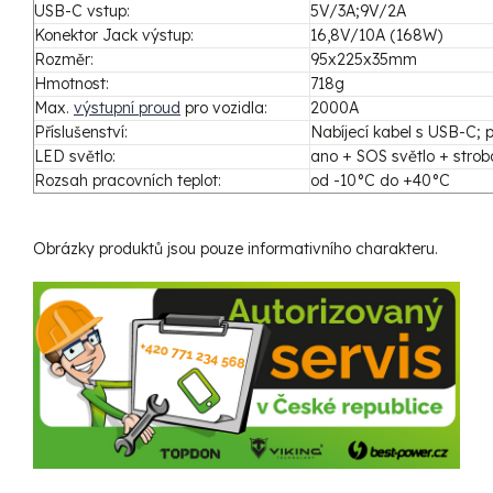
USB-C vstup:
5V/3A;9V/2A
Konektor Jack výstup:
16,8V/10A (168W)
Rozměr:
95x225x35mm
Hmotnost:
718g
Max.
výstupní proud
pro vozidla:
2000A
Příslušenství:
Nabíjecí kabel s USB-C; 
LED světlo:
ano + SOS světlo + stro
Rozsah pracovních teplot:
od -10°C do +40°C
Obrázky produktů jsou pouze informativního charakteru.