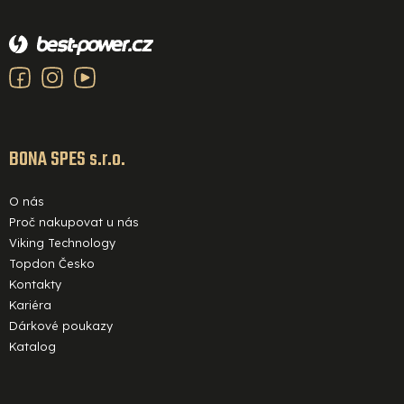
Z
á
p
a
t
í
BONA SPES s.r.o.
O nás
Proč nakupovat u nás
Viking Technology
Topdon Česko
Kontakty
Kariéra
Dárkové poukazy
Katalog