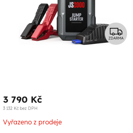
Z
ZDARMA
D
A
R
M
A
3 790 Kč
3 132 Kč bez DPH
Měrná
Vyřazeno z prodeje
cena: