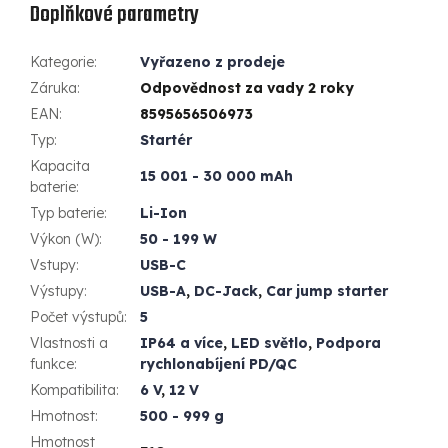
Doplňkové parametry
Kategorie
:
Vyřazeno z prodeje
Záruka
:
Odpovědnost za vady 2 roky
EAN
:
8595656506973
Typ
:
Startér
Kapacita
15 001 - 30 000 mAh
baterie
:
Typ baterie
:
Li-Ion
Výkon (W)
:
50 - 199 W
Vstupy
:
USB-C
Výstupy
:
USB-A
,
DC-Jack
,
Car jump starter
Počet výstupů
:
5
Vlastnosti a
IP64 a více
,
LED světlo
,
Podpora
funkce
:
rychlonabíjení PD/QC
Kompatibilita
:
6 V
,
12 V
Hmotnost
:
500 - 999 g
Hmotnost