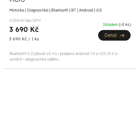
R
Motorka | Diagnostika | Bluetooth | BT | Android | iOS
M
3 050 Kč bez DPH
Skladem
(>5 ks)
3 690 Kč
A
Detail
Měrná
3 690 Kč / 1 ks
cena:
Bluetooth 5.0 (dosah 10 m) • podpora Android 7.0 a iOS 10.0 a
vyšších • diagnostika celého...