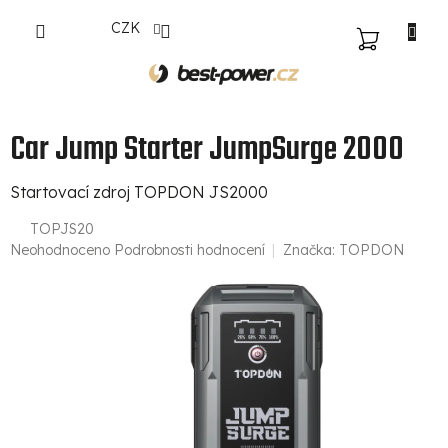
Přejít
CZK
na
NÁKUPNÍ
obsah
KOŠÍK
Car Jump Starter JumpSurge 2000
Startovací zdroj TOPDON JS2000
TOPJS20
Průměrné
Neohodnoceno
Podrobnosti hodnocení
Značka:
TOPDON
hodnocení
produktu
je
0,0
z
5
hvězdiček.