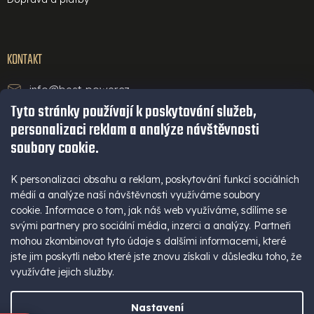
KONTAKT
info@best-power.cz
Tyto stránky používají k poskytování služeb,
technická podpora a servis
personalizaci reklam a analýze návštěvnosti
+420 771 234 568
soubory cookie.
infolinka
+420 777 109 009
K personalizaci obsahu a reklam, poskytování funkcí sociálních
médií a analýze naší návštěvnosti využíváme soubory
(Po - Pá 9-16 hod)
cookie. Informace o tom, jak náš web využíváme, sdílíme se
+420 777 109 009
svými partnery pro sociální média, inzerci a analýzy. Partneři
mohou zkombinovat tyto údaje s dalšími informacemi, které
jste jim poskytli nebo které jste znovu získali v důsledku toho, že
využíváte jejich služby.
Nastavení