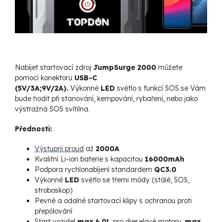
Nabíjet startovací zdroj
JumpSurge 2000
můžete
pomocí konektoru
USB-C
(5V/3A;9V/2A).
Výkonné
LED
světlo s funkcí SOS se Vám
bude hodit při stanování, kempování, rybaření, nebo jako
výstražná SOS svítilna.
Přednosti:
Výstupní proud
až
2000A
Kvalitní Li-ion baterie s kapacitou
16000mAh
Podpora rychlonabíjení standardem
QC3.0
Výkonné
LED
světlo se třemi módy (stálé, SOS,
stroboskop)
Pevné a odolné startovací klipy s ochranou proti
přepólování
Start vozidel
max 6.0L
pro dieselové motory,
max