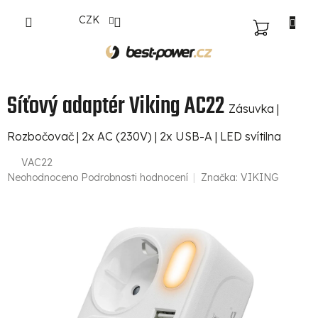
Přejít
CZK
na
NÁKUPNÍ
obsah
KOŠÍK
Síťový adaptér Viking AC22
Zásuvka |
Rozbočovač | 2x AC (230V) | 2x USB-A | LED svítilna
VAC22
Průměrné
Neohodnoceno
Podrobnosti hodnocení
Značka:
VIKING
hodnocení
produktu
je
0,0
z
5
hvězdiček.