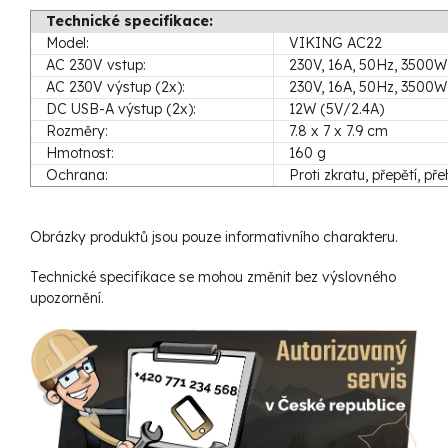
Technické specifikace:
Model:
VIKING AC22
AC 230V vstup:
230V, 16A, 50Hz, 3500W
AC 230V výstup (2x):
230V, 16A, 50Hz, 3500W
DC USB-A výstup (2x):
12W (5V/2.4A)
Rozměry:
7.8 x 7 x 7.9 cm
Hmotnost:
160 g
Ochrana:
Proti zkratu, přepětí, pře
Obrázky produktů jsou pouze informativního charakteru.
Technické specifikace se mohou změnit bez výslovného
upozornění.