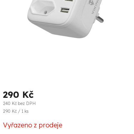
290 Kč
240 Kč bez DPH
Měrná
290 Kč / 1 ks
cena:
Vyřazeno z prodeje