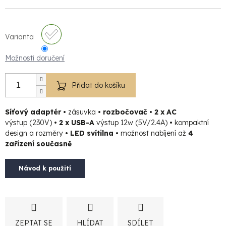
Varianta
Možnosti doručení
Přidat do košíku
Síťový adaptér •
zásuvka
• rozbočovač • 2 x AC
výstup
(230V)
• 2 x USB-A
výstup
12w
(5V/2.4A)
•
kompaktní
design a rozměry
• LED svítilna •
možnost nabíjení až
4
zařízení současně
Návod k použití
ZEPTAT SE
HLÍDAT
SDÍLET