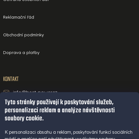
Reklamační řád
Obchodní podmínky
Doprava a platby
KONTAKT
info@best-power.cz
Tyto stránky používají k poskytování služeb,
technická podpora a servis
personalizaci reklam a analýze návštěvnosti
+420 771 234 568
soubory cookie.
infolinka
+420 777 109 009
K personalizaci obsahu a reklam, poskytování funkcí sociálních