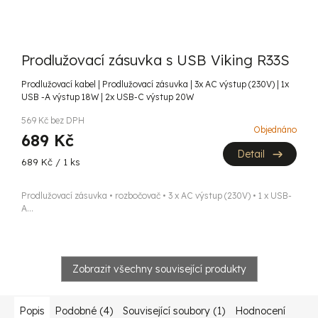
Prodlužovací zásuvka s USB Viking R33S
Prodlužovací kabel | Prodlužovací zásuvka | 3x AC výstup (230V) | 1x
USB -A výstup 18W | 2x USB-C výstup 20W
569 Kč bez DPH
Objednáno
689 Kč
Detail
Měrná
689 Kč / 1 ks
cena:
Prodlužovací zásuvka • rozbočovač • 3 x AC výstup (230V) • 1 x USB-
A...
Zobrazit všechny související produkty
Popis
Podobné (4)
Související soubory (1)
Hodnocení