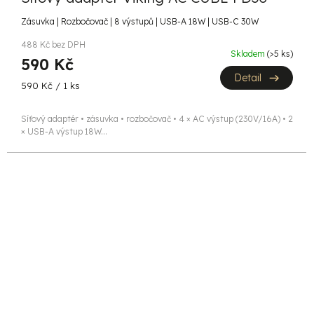
Zásuvka | Rozbočovač | 8 výstupů | USB-A 18W | USB-C 30W
488 Kč bez DPH
Skladem
(>5 ks)
590 Kč
Detail
Měrná
590 Kč / 1 ks
cena:
Síťový adaptér • zásuvka • rozbočovač • 4 × AC výstup (230V/16A) • 2
× USB-A výstup 18W...