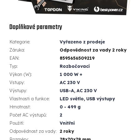
Doplňkové parametry
Kategorie
:
Vyřazeno z prodeje
Záruka
:
Odpovědnost za vady 2 roky
EAN
:
8595656509219
Typ
:
Rozbočovací
Výkon (W)
:
1 000 W +
Vstupy
:
AC 230 V
Výstupy
:
USB-A
,
AC 230 V
Vlastnosti a funkce
:
LED světlo
,
USB výstupy
Hmotnost
:
0 - 499 g
Počet AC výstupů
:
2
Použití
:
Vnitřní
Odpovědnost za vady
:
2 roky
Rozměry
:
78x70x79 mm