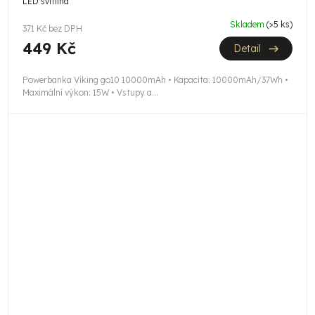
LED svítilna
Skladem
(>5 ks)
371 Kč bez DPH
449 Kč
Detail
Powerbanka Viking go10 10000mAh • Kapacita: 10000mAh/37Wh •
Maximální výkon: 15W • Vstupy a...