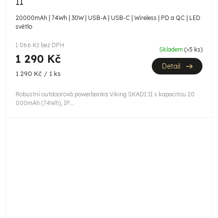
II
20000mAh | 74Wh | 30W | USB-A | USB-C | Wireless | PD a QC | LED
světlo
1 066 Kč bez DPH
Skladem
(>5 ks)
1 290 Kč
Detail
Měrná
1 290 Kč / 1 ks
cena:
Robustní outdoorová powerbanka Viking SKADI II s kapacitou 20
000mAh (74Wh), IP...