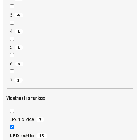
3
4
4
1
5
1
6
3
7
1
Vlastnosti a funkce
IP64 a více
7
LED světlo
13