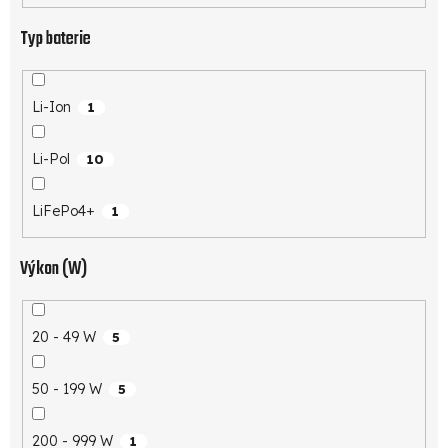
Typ baterie
Li-Ion
1
Li-Pol
10
LiFePo4+
1
Výkon (W)
20 - 49 W
5
50 - 199 W
5
200 - 999 W
1