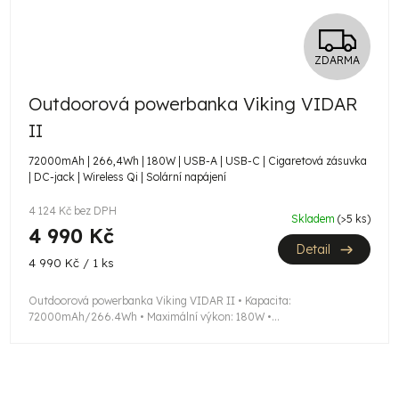
Z
ZDARMA
D
Outdoorová powerbanka Viking VIDAR
A
II
R
72000mAh | 266,4Wh | 180W | USB-A | USB-C | Cigaretová zásuvka
| DC-jack | Wireless Qi | Solární napájení
M
4 124 Kč bez DPH
A
Skladem
(>5 ks)
4 990 Kč
Detail
Měrná
4 990 Kč / 1 ks
cena:
Outdoorová powerbanka Viking VIDAR II • Kapacita:
72000mAh/266.4Wh • Maximální výkon: 180W •...