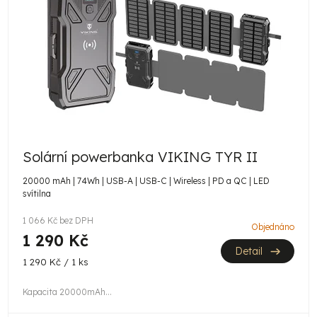
Solární powerbanka VIKING TYR II
20000 mAh | 74Wh | USB-A | USB-C | Wireless | PD a QC | LED
svítilna
1 066 Kč bez DPH
Objednáno
1 290 Kč
Detail
Měrná
1 290 Kč / 1 ks
cena:
Kapacita 20000mAh...