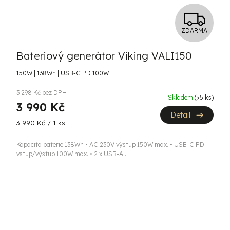
Z
ZDARMA
D
Bateriový generátor Viking VALI150
A
150W | 138Wh | USB-C PD 100W
R
3 298 Kč bez DPH
Skladem
(>5 ks)
M
3 990 Kč
Detail
A
Měrná
3 990 Kč / 1 ks
cena:
Kapacita baterie 138Wh • AC 230V výstup 150W max. • USB-C PD
vstup/výstup 100W max. • 2 x USB-A...