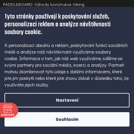
PADDLEBOARD: Výhody konstrukce Viking
Tyto stránky používají k poskytování služeb,
Porovnání termokamer TOPDON
personalizaci reklam a analýze návštěvnosti
soubory cookie.
Powerbanky do letadla: Vše, co potřebujete vědět
K personalizaci obsahu a reklam, poskytování funkcí sociálních
médií a analýze naší návštěvnosti využíváme soubory
Pro velkoodběratele
cookie. Informace o tom, jak náš web využíváme, sdílíme se
svými partnery pro sociální média, inzerci a analýzy. Partneři
mohou zkombinovat tyto údaje s dalšími informacemi, které
Sběr elektronického zařízení / baterií
jste jim poskytli nebo které jste znovu získali v důsledku toho, že
využíváte jejich služby.
Slovník pojmů
Nastavení
INFO O NÁKUPU
Zobrazit
Souhlasím
ně
Podmínky ochrany osobních údajů