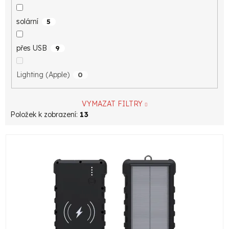
solární
5
přes USB
9
Lighting (Apple)
0
VYMAZAT FILTRY
Položek k zobrazení:
13
V
ý
p
i
s
p