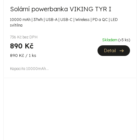
Solární powerbanka VIKING TYR I
10000 mAh | 37Wh | USB-A | USB-C | Wireless | PD a QC | LED
svítilna
736 Kč bez DPH
Skladem
(>5 ks)
890 Kč
Detail
Měrná
890 Kč / 1 ks
cena:
Kapacita 10000mAh...