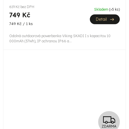
619 Kč bez DPH
Skladem
(>5 ks)
749 Kč
Detail
Měrná
749 Kč / 1 ks
cena:
Odolná outdoorová powerbanka Viking SKADI I s kapacitou 10
000mAh (37Wh), IP ochranou IP66 a...
Z
ZDARMA