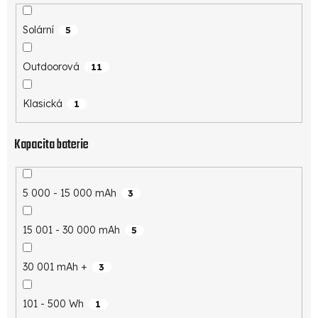
Solární
5
Outdoorová
11
Klasická
1
Kapacita baterie
5 000 - 15 000 mAh
3
15 001 - 30 000 mAh
5
30 001 mAh +
3
101 - 500 Wh
1