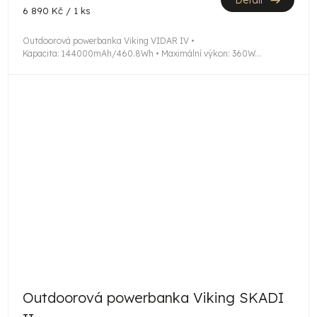
Měrná
6 890 Kč / 1 ks
cena:
Outdoorová powerbanka Viking VIDAR IV •
Kapacita: 144000mAh/460.8Wh • Maximální výkon: 360W...
Outdoorová powerbanka Viking SKADI