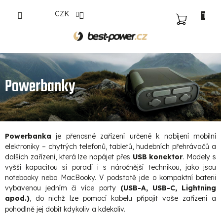
Přejít
CZK
na
NÁKUPNÍ
obsah
KOŠÍK
Powerbanky
Powerbanka
je přenosné zařízení určené k nabíjení mobilní
elektroniky – chytrých telefonů, tabletů, hudebních přehrávačů a
dalších zařízení, která lze napájet přes
USB konektor
. Modely s
vyšší kapacitou si poradí i s náročnější technikou, jako jsou
notebooky nebo MacBooky. V podstatě jde o kompaktní baterii
vybavenou jedním či více porty
(USB-A, USB-C, Lightning
apod.)
, do nichž lze pomocí kabelu připojit vaše zařízení a
pohodlně jej dobít kdykoliv a kdekoliv.