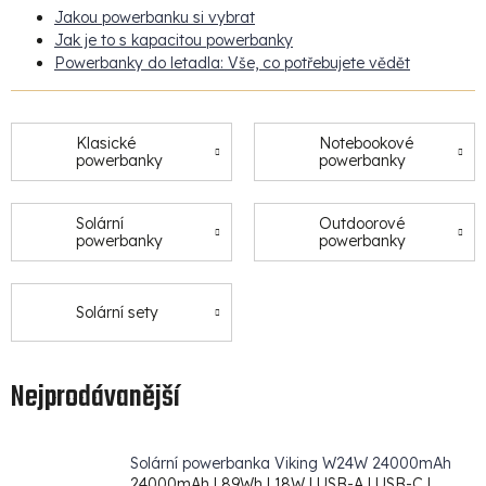
Jakou powerbanku si vybrat
Jak je to s kapacitou powerbanky
Powerbanky do letadla: Vše, co potřebujete vědět
Klasické
Notebookové
powerbanky
powerbanky
Solární
Outdoorové
powerbanky
powerbanky
Solární sety
Nejprodávanější
Solární powerbanka Viking W24W 24000mAh
24000mAh | 89Wh | 18W | USB-A | USB-C |