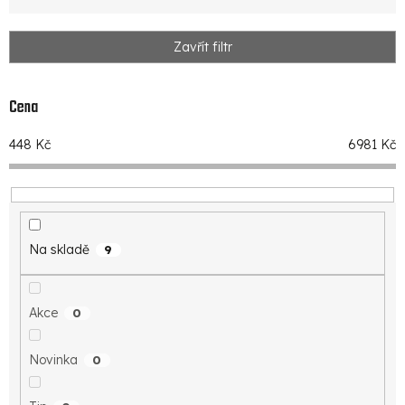
e
n
Zavřít filtr
í
p
Cena
r
448
Kč
6981
Kč
o
d
u
k
Na skladě
9
t
ů
Akce
0
Novinka
0