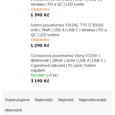
Wireless | PD a QC | LED světlo
Objednáno
1 390 Kč
Solární powerbanka VIKING TYR II
20000
mAh | 74Wh | USB-A | USB-C | Wireless | PD a
QC | LED svítilna
Objednáno
1 290 Kč
Outdoorová powerbanka Viking VIDAR I
38400mAh | 138Wh | 160W | USB-A | USB-C |
Cigaretová zásuvka | DC-jack | Solární
napájení
Skladem
(>5 ks)
3 190 Kč
Ř
Doporučujeme
Nejlevnější
Nejdražší
Nejprodávanější
a
z
Abecedně