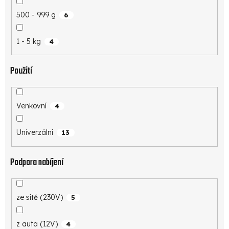
500 - 999 g
6
1 - 5 kg
4
Použití
Venkovní
4
Univerzální
13
Podpora nabíjení
ze sítě (230V)
5
z auta (12V)
4