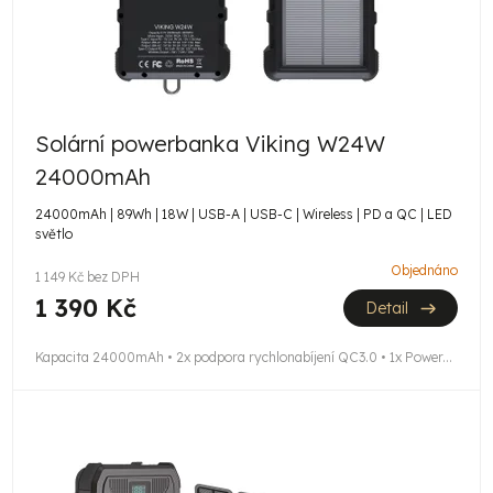
r
o
d
u
Solární powerbanka Viking W24W
k
24000mAh
t
24000mAh | 89Wh | 18W | USB-A | USB-C | Wireless | PD a QC | LED
světlo
ů
Objednáno
1 149 Kč bez DPH
1 390 Kč
Detail
Kapacita 24000mAh • 2x podpora rychlonabíjení QC3.0 • 1x Power...