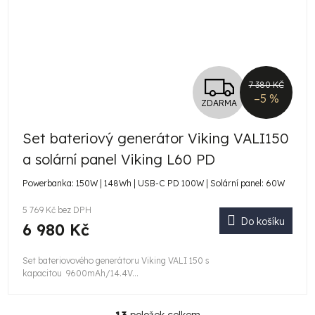
Z
7 380 KČ
–5 %
ZDARMA
D
Set bateriový generátor Viking VALI150
A
a solární panel Viking L60 PD
R
Powerbanka: 150W | 148Wh | USB-C PD 100W | Solární panel: 60W
M
5 769 Kč bez DPH
Do košíku
A
6 980 Kč
Set bateriovového generátoru Viking VALI 150 s
kapacitou 9600mAh/14.4V...