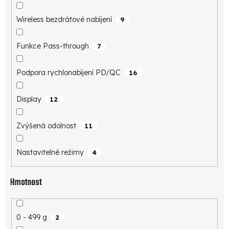
Wireless bezdrátové nabíjení
9
Funkce Pass-through
7
Podpora rychlonabíjení PD/QC
16
Display
12
Zvýšená odolnost
11
Nastavitelné režimy
4
Hmotnost
0 - 499 g
2