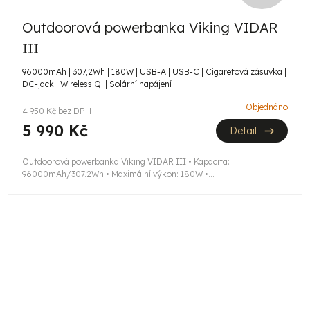
D
Outdoorová powerbanka Viking VIDAR
A
III
R
96000mAh | 307,2Wh | 180W | USB-A | USB-C | Cigaretová zásuvka |
DC-jack | Wireless Qi | Solární napájení
M
Objednáno
4 950 Kč bez DPH
A
5 990 Kč
Detail
Outdoorová powerbanka Viking VIDAR III • Kapacita:
96000mAh/307.2Wh • Maximální výkon: 180W •...