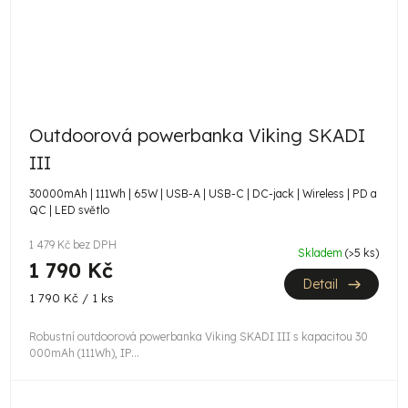
Outdoorová powerbanka Viking SKADI
III
30000mAh | 111Wh | 65W | USB-A | USB-C | DC-jack | Wireless | PD a
QC | LED světlo
1 479 Kč bez DPH
Skladem
(>5 ks)
1 790 Kč
Detail
Měrná
1 790 Kč / 1 ks
cena:
Robustní outdoorová powerbanka Viking SKADI III s kapacitou 30
000mAh (111Wh), IP...