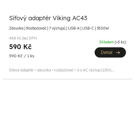
Síťový adaptér Viking AC43
Zásuvka | Rozbočovač | 7 výstupů | USB-A | USB-C | 3500W
488 Kč bez DPH
Skladem
(>5 ks)
590 Kč
Detail
Měrná
590 Kč / 1 ks
cena:
Síťový adaptér • zásuvka • rozbočovač • 4 x AC výstup (230V,...