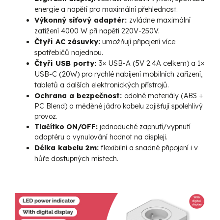
energie a napětí pro maximální přehlednost.
Výkonný síťový adaptér:
vládne maximální
z
zatížení 4000 W při napětí 220V-250V.
Čtyři AC zásuvky:
umožňují připojení více
spotřebičů najednou.
Čtyři USB porty:
3× USB-A (5V 2.4A celkem) a 1×
USB-C (20W) pro rychlé nabíjení mobilních zařízení,
tabletů a dalších elektronických přístrojů.
Ochrana a bezpečnost:
odolné materiály (ABS +
PC Blend) a měděné jádro kabelu zajišťují spolehlivý
provoz.
Tlačítko ON/OFF:
jednoduché zapnutí/vypnutí
adaptéru a vynulování hodnot na displeji.
Délka kabelu 2m:
flexibilní a snadné připojení i v
hůře dostupných místech.