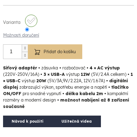
Varianta
Možnosti doručení
Přidat do košíku
Síťový adaptér •
zásuvka
•
rozbočovač
• 4 × AC výstup
(220V-250V/16A)
• 3 × USB-A
výstup
12W
(5V/2.4A celkem)
• 1
× USB-C
výstup
20W
(5V/3A,9V/2.22A,
12V/1.67A)
• digitální
displej
zobrazující výkon, spotřebu energie a napětí
• tlačítko
ON/OFF
pro snadné vypnutí
• délka kabelu 2m •
kompaktní
rozměry a moderní design
• možnost nabíjení až 8 zařízení
současně
Návod k použití
Užitečná videa