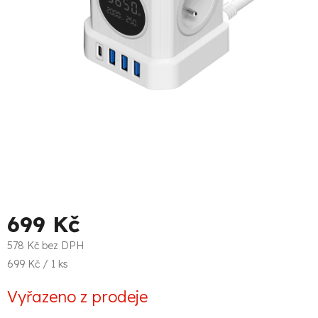
699 Kč
578 Kč bez DPH
Měrná
699 Kč / 1 ks
cena:
Vyřazeno z prodeje