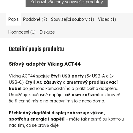
Zobrazit všechny související produkty
Popis
Podobné (7)
Související soubory (1)
Videa (1)
Hodnocení (1)
Diskuze
Detailní popis produktu
Síťový adaptér Viking ACT44
Viking ACT44 spojuje
čtyři USB porty
(3× USB-A a 1×
USB-C),
čtyři AC zásuvky
a
2metrový prodlužovací
kabel
do jednoho kompaktního a praktického adaptéru.
Umožňuje současně napájet
až osm zařízení
a zároveň
šetří cenné místo na pracovním stole nebo doma.
Přehledný digitální displej zobrazuje výkon,
spotřebu energie i napětí
– máte tak neustálou kontrolu
nad tím, co se právě děje.