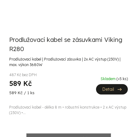
Prodlužovací kabel se zásuvkami Viking
R280
Prodlužovací kabel | Prodlužovací zásuvka | 2x AC výstup (230V) |
max. výkon 3680W
487 Kč bez DPH
Skladem
(>5 ks)
589 Kč
Detail
Měrná
589 Kč / 1 ks
cena:
Prodlužovací kabel - délka 8 m • robustní konstrukce • 2 x AC výstup
(230V) •...