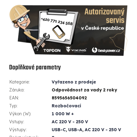
Doplňkové parametry
Kategorie
:
Vyřazeno z prodeje
Záruka
:
Odpovědnost za vady 2 roky
EAN
:
8595656504092
Typ
:
Rozbočovací
Výkon (W)
:
1 000 W +
Vstupy
:
AC 220 V - 250 V
Výstupy
:
USB-C
,
USB-A
,
AC 220 V - 250 V