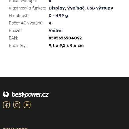
Počet výstupů
:
8
Vlastnosti a funkce
:
Display
,
Vypínač
,
USB výstupy
Hmotnost
:
0 - 499 g
Počet AC výstupů
:
4
Použití
:
Vnitřní
EAN
:
8595656504092
Rozměry
:
9,1 x 9,1 x 9,6 cm
Z
á
p
a
t
í