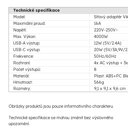
Technické specifikace
Model:
Síťový adaptér Vi
Maximální proud:
16A
Napětí:
220V-250V~
Max. Výkon:
4000W
USB-A výstup:
12W (5V/2.4A)
USB-C výstup:
20W (5V/3A,9V/2
Frekvence:
50Hz/60Hz
Rozhraní:
4x AC výstup + 3
Počet výstupů:
8
Materiál:
Plast: ABS+PC Ble
Hmotnost:
566g
Rozměry:
9,1 x 9,1 x 9,6 cm
Obrázky produktů jsou pouze informativního charakteru.
Technické specifikace se mohou změnit bez výslovného
upozornění.