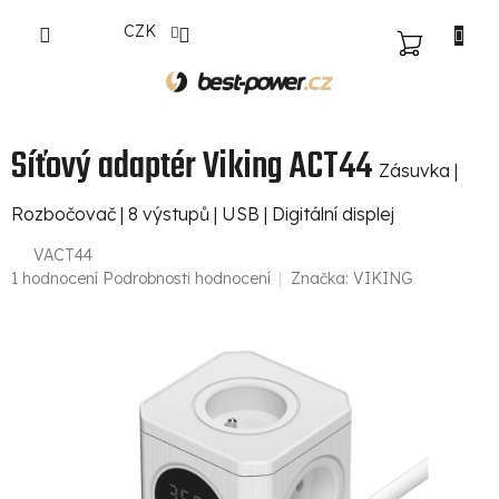
Přejít
CZK
na
NÁKUPNÍ
obsah
KOŠÍK
Síťový adaptér Viking ACT44
Zásuvka |
Rozbočovač | 8 výstupů | USB | Digitální displej
VACT44
Průměrné
1 hodnocení
Podrobnosti hodnocení
Značka:
VIKING
hodnocení
produktu
je
5,0
z
5
hvězdiček.