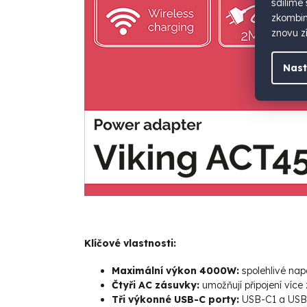
sdílíme
zkombino
znovu zí
Nast
Klíčové vlastnosti:
Maximální výkon 4000W:
spolehlivé nap
Čtyři AC zásuvky:
umožňují připojení víc
Tři výkonné USB-C porty:
USB-C1 a US