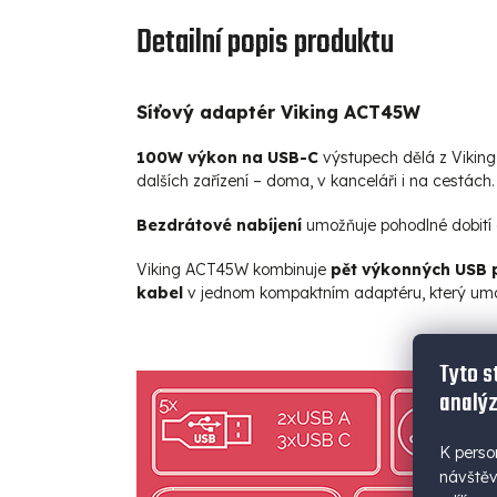
Detailní popis produktu
Síťový adaptér Viking ACT45W
100W výkon na USB-C
výstupech dělá z Viking
dalších zařízení – doma, v kanceláři i na cestách.
Bezdrátové nabíjení
umožňuje pohodlné dobití en
Viking ACT45W kombinuje
pět výkonných USB 
kabel
v jednom kompaktním adaptéru, který um
Tyto s
analýz
K perso
návštěv