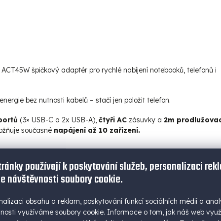
 ACT45W špičkový adaptér pro rychlé nabíjení notebooků, telefonů i
ergie bez nutnosti kabelů – stačí jen položit telefon.
portů
(3× USB-C a 2x USB-A),
čtyři AC
zásuvky a
2m prodlužovac
ožňuje současné
napájení až 10 zařízení.
tránky používají k poskytování služeb, personalizaci rek
e návštěvnosti soubory cookie.
nalizaci obsahu a reklam, poskytování funkcí sociálních médií a anal
nosti využíváme soubory cookie. Informace o tom, jak náš web vyu