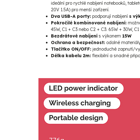
ideální pro rychlé nabíjení notebooků, tabl
20V 1.5A) pro menší zařízení.
Dva USB-A porty:
podporují nabíjení
s vý
Pokročilé kombinované nabíjení:
možnos
45W, C1 + C3 nebo C2 + C3: 65W + 30W, C1
Bezdrátové nabíjení
s výkonem
15W
Ochrana a bezpečnost:
odolné materiály
Tlačítko ON/OFF:
jednoduché zapnutí/vy
Délka kabelu 2m:
flexibilní a snadné přip