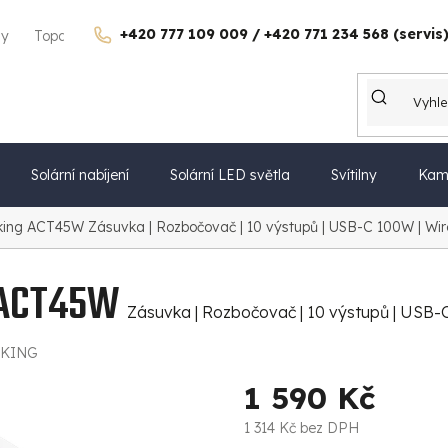
+420 777 109 009 / +420 771 234 568 (servis
gy
Topdon Česko
Kontakty
Kariéra
Dárkové poukazy
Solární nabíjení
Solární LED světla
Svítilny
Kam
iking ACT45W
Zásuvka | Rozbočovač | 10 výstupů | USB-C 100W | Wir
g ACT45W
Zásuvka | Rozbočovač | 10 výstupů | USB-C
IKING
1 590 Kč
1 314 Kč bez DPH