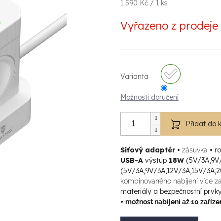
Měrná
1 590 Kč / 1 ks
cena:
Vyřazeno z prodeje
Varianta
Možnosti doručení
Přidat do 
Síťový adaptér •
•
ro
zásuvka
USB-A
výstup
18W
(5V/3A,9V/
(5V/3A,9V/3A,12V/3A,15V/3A,
kombinovaného nabíjení více za
materiály a bezpečnostní prvk
•
možnost nabíjení až 10 zaříz