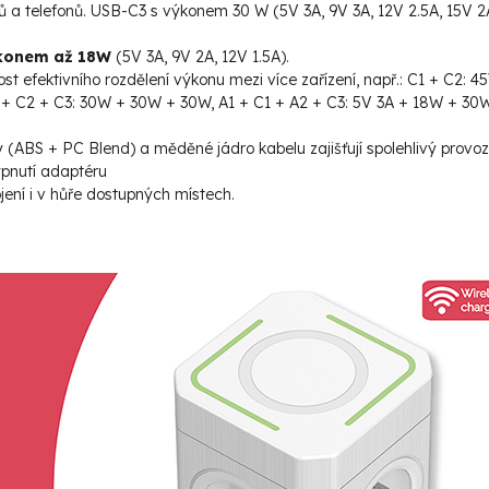
etů a telefonů. USB-C3 s výkonem 30 W (5V 3A, 9V 3A, 12V 2.5A, 15V 2
konem až 18W
(5V 3A, 9V 2A, 12V 1.5A).
t efektivního rozdělení výkonu mezi více zařízení, např.: C1 + C2: 4
 + C2 + C3: 30W + 30W + 30W, A1 + C1 + A2 + C3: 5V 3A + 18W + 30
 (ABS + PC Blend) a měděné jádro kabelu zajišťují spolehlivý provoz
pnutí adaptéru
ojení i v hůře dostupných místech.