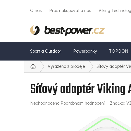
Přejít
na
O nás
Proč nakupovat u nás
Viking Technolo
obsah
Sport a Outdoor
Powerbanky
TOPDON
Vyřazeno z prodeje
Síťový adaptér V
Domů
Síťový adaptér Vikin
Průměrné
Neohodnoceno
Podrobnosti hodnocení
Značka:
V
hodnocení
produktu
je
0,0