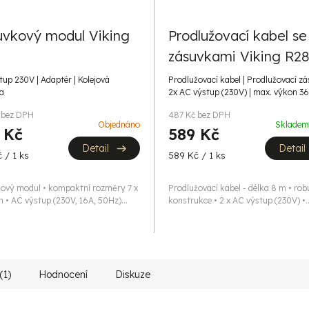
uvkový modul Viking
Prodlužovací kabel se
zásuvkami Viking R2
up 230V | Adaptér | Kolejová
Prodlužovací kabel | Prodlužovací zá
a
2x AC výstup (230V) | max. výkon 
 bez DPH
487 Kč bez DPH
Objednáno
Sklade
 Kč
589 Kč
Detail
Detail
Měrná
 / 1 ks
589 Kč / 1 ks
cena:
ový modul • kompaktní rozměry 7 x
Prodlužovací kabel - délka 8 m • rob
m • AC výstup (230V, 16A, 50Hz)...
konstrukce • 2 x AC výstup (230V) •..
(1)
Hodnocení
Diskuze