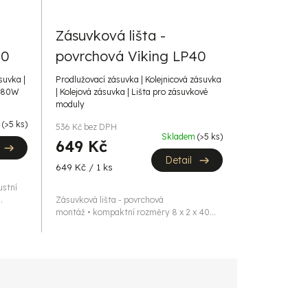
Zásuvková lišta -
80
povrchová Viking LP40
suvka |
Prodlužovací zásuvka | Kolejnicová zásuvka
3680W
| Kolejová zásuvka | Lišta pro zásuvkové
moduly
m
(>5 ks)
536 Kč bez DPH
Skladem
(>5 ks)
649 Kč
Detail
Měrná
649 Kč / 1 ks
cena:
ustní
.
Zásuvková lišta - povrchová
montáž • kompaktní rozměry 8 x 2 x 40...