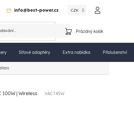
)
info@best-power.cz
CZK
Katalog
Prázdný košík
NÁKUPNÍ
KOŠÍK
ery
Síťové adaptéry
Extra nabídka
Příslušenství
eless
 100W | Wireless
VACT45W