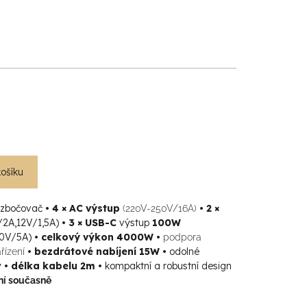
košíku
zbočovač
• 4 × AC výstup
• 2 ×
(220V-250V/16A)
2A,12V/1,5A)
• 3 × USB-C
výstup
100W
20V/5A)
• celkový výkon 4000W •
podpora
• bezdrátové nabíjení 15W •
odolné
řízení
y
• délka kabelu 2m •
kompaktní a robustní design
ení současně