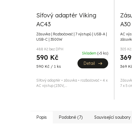
Síťový adaptér Viking
Zás
AC43
A30
Zásuvka | Rozbočovač | 7 výstupů | USB-A |
AC výst
USB-C | 3500W
zásuvk
488 Kč bez DPH
305 Kč
Skladem
(>5 ks)
590 Kč
369
Detail
Měrná
Měrná
590 Kč / 1 ks
369 Kč
cena:
cena:
Síťový adaptér • zásuvka • rozbočovač • 4 x
Zásuvk
AC výstup (230V,...
7 x 5 c
Popis
Podobné (7)
Související soubory 