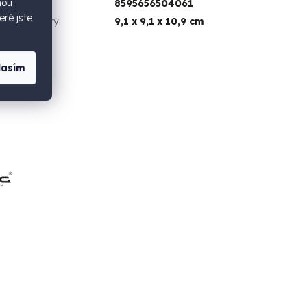
hou
EAN
:
8595656504061
eré jste
Rozměry
:
9,1 x 9,1 x 10,9 cm
lasím