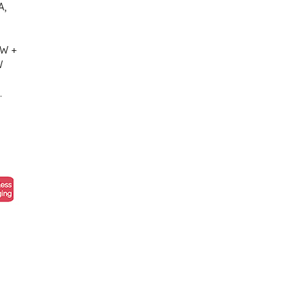
A,
5W +
W
.