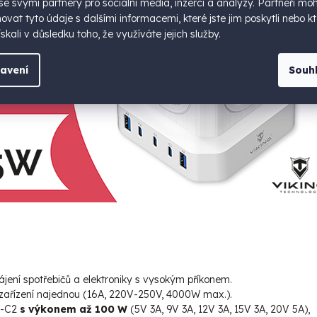
 se svými partnery pro sociální média, inzerci a analýzy. Partneři mo
vat tyto údaje s dalšími informacemi, které jste jim poskytli nebo kt
skali v důsledku toho, že využíváte jejich služby.
avení
Souh
ájení spotřebičů a elektroniky s vysokým příkonem.
e zařízení najednou (16A, 220V-250V, 4000W max.).
B-C2
s výkonem až 100 W
(5V 3A, 9V 3A, 12V 3A, 15V 3A, 20V 5A),