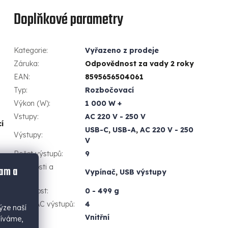
Doplňkové parametry
Kategorie
:
Vyřazeno z prodeje
Záruka
:
Odpovědnost za vady 2 roky
EAN
:
8595656504061
Typ
:
Rozbočovací
Výkon (W)
:
1 000 W +
Vstupy
:
AC 220 V - 250 V
í
USB-C
,
USB-A
,
AC 220 V - 250
Výstupy
:
V
Počet výstupů
:
9
Vlastnosti a
lam a
Vypínač
,
USB výstupy
funkce
:
Hmotnost
:
0 - 499 g
Počet AC výstupů
:
4
ýze naší
Použití
:
Vnitřní
žíváme,