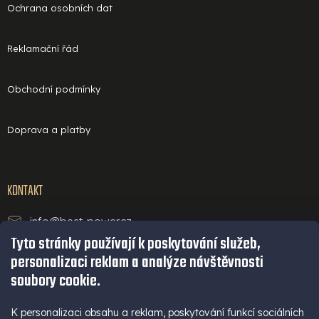
Ochrana osobních dat
Reklamační řád
Obchodní podmínky
Doprava a platby
KONTAKT
info@best-power.cz
Tyto stránky používají k poskytování služeb,
technická podpora a servis
personalizaci reklam a analýze návštěvnosti
+420 771 234 568
soubory cookie.
infolinka
+420 777 109 009
K personalizaci obsahu a reklam, poskytování funkcí sociálních