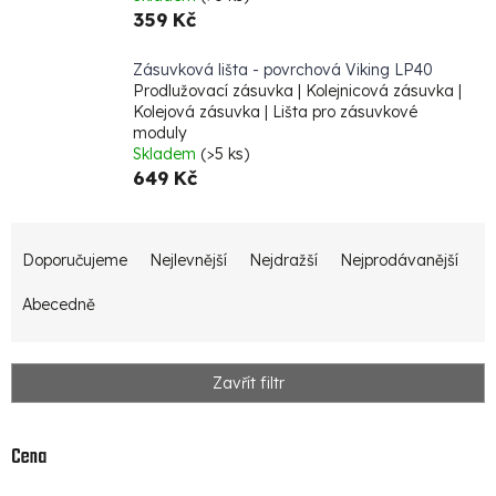
359 Kč
Zásuvková lišta - povrchová Viking LP40
Prodlužovací zásuvka | Kolejnicová zásuvka |
Kolejová zásuvka | Lišta pro zásuvkové
moduly
Skladem
(>5 ks)
649 Kč
Ř
Doporučujeme
Nejlevnější
Nejdražší
Nejprodávanější
a
z
Abecedně
e
n
Zavřít filtr
í
p
Cena
r