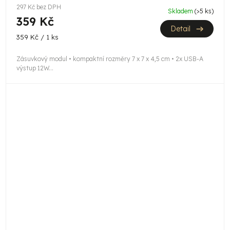
297 Kč bez DPH
Skladem
(>5 ks)
359 Kč
Detail
Měrná
359 Kč / 1 ks
cena:
Zásuvkový modul • kompaktní rozměry 7 x 7 x 4,5 cm • 2x USB-A
výstup 12W...