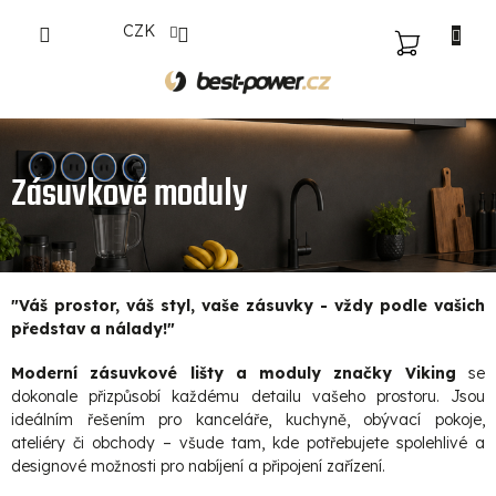
Přejít
CZK
na
NÁKUPNÍ
obsah
KOŠÍK
Zásuvkové moduly
"Váš prostor, váš styl, vaše zásuvky - vždy podle vašich
představ a nálady!"
Moderní zásuvkové lišty
a moduly značky Viking
se
dokonale přizpůsobí každému detailu vašeho prostoru. Jsou
ideálním řešením pro kanceláře, kuchyně, obývací pokoje,
ateliéry či obchody – všude tam, kde potřebujete spolehlivé a
designové možnosti pro nabíjení a připojení zařízení.