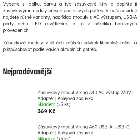
Vyberte si délku, barvu a typ zásuvkové lišty a doplňte ji
zásuvkovými moduly přesně podle svých potřeb. V naší nabídce
najdete různé varianty, například moduly s AC výstupem, USB-A
porty nebo LED osvětlením, a to v několika barevných
provedeních.
Zásuvkové moduly v lištách můžete kdykoli libovolně měnit a
přizpůsobovat podle vašich aktuálních potřeb.
Nejprodávanější
Zásuvkový modul Viking A40
AC výstup 230V |
Adaptér | Kolejová zásuvka
Skladem
(>5 ks)
369 Kč
Zásuvkový modul Viking A60
USB-A | USB-C |
Adaptér | Kolejová zásuvka
Skladem
(>5 ks)