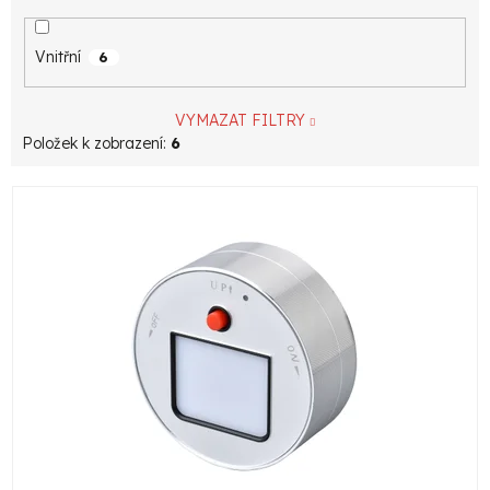
Vnitřní
6
VYMAZAT FILTRY
Položek k zobrazení:
6
V
ý
p
i
s
p
r
o