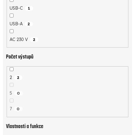
USB-C
1
USB-A
2
AC 230 V
2
Počet výstupů
2
2
5
0
7
0
Vlastnosti a funkce