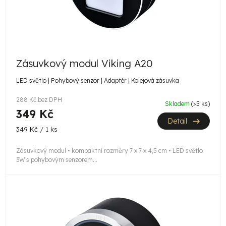
Zásuvkový modul Viking A20
LED světlo | Pohybový senzor | Adaptér | Kolejová zásuvka
288 Kč bez DPH
Skladem
(>5 ks)
349 Kč
Detail
Měrná
349 Kč / 1 ks
cena:
Zásuvkový modul • kompaktní rozměry 7 x 7 x 4,5 cm • LED světlo
3W s pohybovým senzorem...