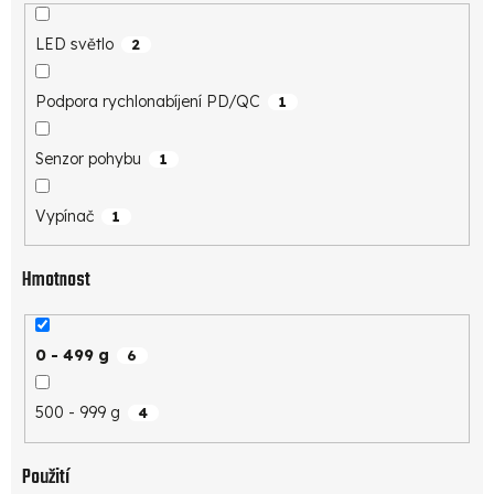
LED světlo
2
Podpora rychlonabíjení PD/QC
1
Senzor pohybu
1
Vypínač
1
Hmotnost
0 - 499 g
6
500 - 999 g
4
Použití