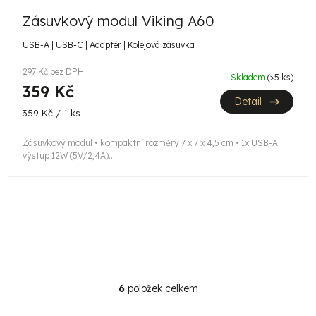
Zásuvkový modul Viking A60
USB-A | USB-C | Adaptér | Kolejová zásuvka
297 Kč bez DPH
Skladem
(>5 ks)
359 Kč
Detail
Měrná
359 Kč / 1 ks
cena:
Zásuvkový modul • kompaktní rozměry 7 x 7 x 4,5 cm • 1x USB-A
výstup 12W (5V/2,4A)...
6
položek celkem
O
v