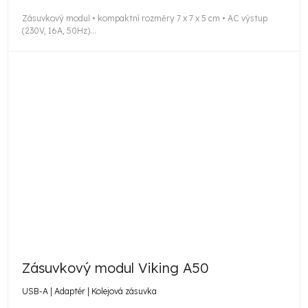
cena:
Zásuvkový modul • kompaktní rozměry 7 x 7 x 5 cm • AC výstup
(230V, 16A, 50Hz)...
Zásuvkový modul Viking A50
USB-A | Adaptér | Kolejová zásuvka