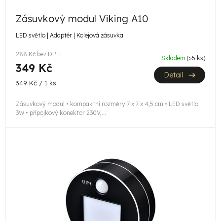
d
u
Zásuvkový modul Viking A10
k
LED světlo | Adaptér | Kolejová zásuvka
t
288 Kč bez DPH
Skladem
(>5 ks)
ů
349 Kč
Detail
Měrná
349 Kč / 1 ks
cena:
Zásuvkový modul • kompaktní rozměry 7 x 7 x 4,5 cm • LED světlo
3W • přípojkový konektor 230V,...