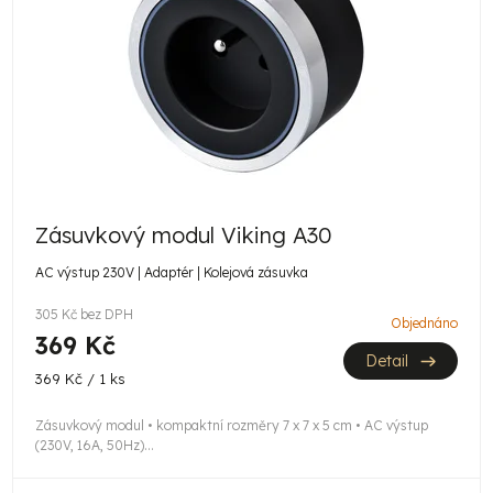
Zásuvkový modul Viking A30
AC výstup 230V | Adaptér | Kolejová zásuvka
305 Kč bez DPH
Objednáno
369 Kč
Detail
Měrná
369 Kč / 1 ks
cena:
Zásuvkový modul • kompaktní rozměry 7 x 7 x 5 cm • AC výstup
(230V, 16A, 50Hz)...