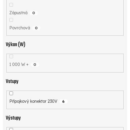
Zápustná
0
Povrchová
0
Výkon (W)
1 000 W +
0
Vstupy
Přípojkový konektor 230V
6
Výstupy