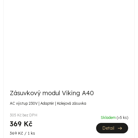
Zásuvkový modul Viking A40
AC výstup 230V | Adaptér | Kolejová zásuvka
305 Kč bez DPH
Skladem
(>5 ks)
369 Kč
Detail
Měrná
369 Kč / 1 ks