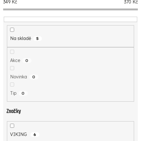
349
Kč
370
Kč
o
d
u
k
Na skladě
5
t
ů
Akce
0
Novinka
0
Tip
0
Značky
VIKING
6